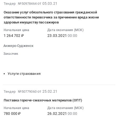
и
Поставка
2021-
от 05.03.21
Судженск,
Тендер №50978464
смазки
горюче-
03-
Кемеровская
Тендер
Оказание услуг обязательного страхования гражданской
смазочных
05
область
ответственности перевозчика за причинение вреда жизни
на
материалов
15:23:06
,
здоровья имуществу пассажиров
поставку
(ОПТ).
:
Russia,
масел
Цена:
Начальная цена
Дата окончания (МСК)
2021-
RU
и
1 264 702 ₽
23.03.2021
00:00
10045000
03-
Кемеровская
смазки
руб.
23
область
Анжеро-Судженск
at
00:00:00
Бензины.
г.
Заказчик
:
Дизельное
Анжеро-
░░░░░░░░░░░░░░░░░░░░░░░░░░░░░░░░░
░░░░░░░░░░
Тендер
топливо,
░░░░░░░░░░
Судженск,
на
Бункеровка
Кемеровская
оказание
судов
Услуги страхования
область
услуг
Предмет
,
обязательного
тендера:
Russia,
страхования
Поставка
2021-
от 25.02.21
Тендер №50779060
RU
гражданской
горюче-
02-
Кемеровская
Поставка горюче-смазочных материалов (ОПТ)
ответственности
смазочных
25
область
перевозчика
материалов
19:51:01
Начальная цена
Дата окончания (МСК)
Автомобильные
за
780 000 ₽
26.02.2021
00:00
(ОПТ)
:
и