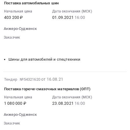
Автомобильные
Тендер
Поставка автомобильных шин
горюче-
24
и
на
смазочных
09:28:05
Начальная цена
Дата окончания (МСК)
моторные
поставку
материалов
403 200 ₽
01.09.2021
16:00
:
масла,
автомобильных
(ОПТ).
2021-
смазки,
аккумуляторов
Цена:
Анжеро-Судженск
09-
технические
at
1337500
01
Заказчик
жидкости
Анжеро-
руб.
16:00:00
░░░░░░░░░░░░░░░░░░░░░░░░░░░░░░░░░
░░░░░░░░░░
Предмет
Судженск,
░░░░░░░░░░
:
тендера:
Кемеровская
Тендер
Масла
Шины для автомобилей и спецтехники
область
на
и
,
поставку
смазки.
Russia,
автомобильных
Цена:
2021-
RU
от 16.08.21
Тендер №54321620
шин
432781
08-
Кемеровская
Тендер
Поставка горюче-смазочных материалов (ОПТ)
руб.
16
область
на
09:50:02
Начальная цена
Дата окончания (МСК)
Аккумуляторы
поставку
1 080 000 ₽
23.08.2021
16:00
:
для
автомобильных
2021-
автомобилей
шин
Анжеро-Судженск
08-
и
at
23
спецтехники
Заказчик
Анжеро-
16:00:00
░░░░░░░░░░░░░░░░░░░░░░░░░░░░░░░░░
░░░░░░░░░░