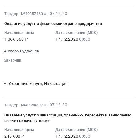
поставку
пассажиров
Судженск,
горюче-
at
2020-
Кемеровская
от 07.12.20
Тендер №49357463
смазочных
Анжеро-
12-
область
материалов
Оказание услуг по физической охране предприятия
Судженск,
07
,
(ОПТ)
Кемеровская
07:00:00
Начальная цена
Дата окончания (МСК)
Russia,
Тендер
область
1 366 560 ₽
17.12.2020
00:00
:
RU
на
,
2020-
Кемеровская
поставку
Анжеро-Судженск
Russia,
12-
область
горюче-
RU
17
Бензины.
Заказчик
смазочных
Кемеровская
00:00:00
░░░░░░░░░░░░░░░░░░░░░░░░░░░░░░░░░
░░░░░░░░░░
Дизельное
материалов
░░░░░░░░░░
область
:
топливо,
(ОПТ)
Услуги
Тендер
Бункеровка
Охранные услуги, Инкассация
at
страхования
на
судов
Анжеро-
Предмет
оказание
Предмет
Судженск,
тендера:
услуг
тендера:
2020-
Кемеровская
от 07.12.20
Тендер №49354397
Оказание
по
Поставка
12-
область
услуг
физической
горюче-
Оказание услуг по инкассации, хранению, пересчёту и зачислению
07
,
обязательного
охране
на счет наличных денег
смазочных
07:00:00
Russia,
страхования
предприятия
материалов
Начальная цена
Дата окончания (МСК)
:
RU
гражданской
Тендер
(ОПТ).
246 680 ₽
17.12.2020
00:00
2020-