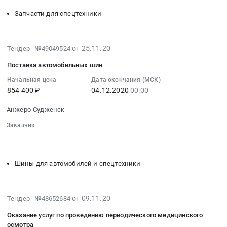
Предмет
оказание
Тендер
тендера:
Запчасти для спецтехники
услуг
на
Оказание
по
поставку
услуг
инкассации,
запасных
по
2020-
от 25.11.20
Тендер №49049524
хранению,
частей
физической
11-
пересчёту
Тендер
Поставка автомобильных шин
охране
25
и
на
предприятия.
07:00:00
Начальная цена
Дата окончания (МСК)
зачислению
поставку
854 400 ₽
04.12.2020
00:00
Цена:
:
на
запасных
1366560
2020-
счет
частей
Анжеро-Судженск
руб.
12-
наличных
at
04
Заказчик
денег
Анжеро-
00:00:00
░░░░░░░░░░░░░░░░░░░░░░░░░░░░░░░░░
░░░░░░░░░░
at
Судженск,
░░░░░░░░░░
:
Анжеро-
Кемеровская
Тендер
Судженск,
Шины для автомобилей и спецтехники
область
на
Кемеровская
,
поставку
область
Russia,
автомобильных
,
2020-
RU
от 09.11.20
Тендер №48652684
шин
Russia,
11-
Кемеровская
Тендер
Оказание услуг по проведению периодического медицинского
RU
09
область
на
осмотра