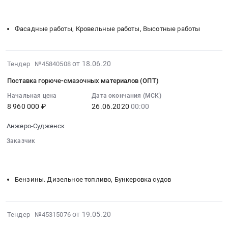
░░░░░░░░░░░░░░░░░░░░░░░░░░░░░░░░░
░░░░░░░░░░
:
Поставка
руб.
проведению
░░░░░░░░░░
Тендер
автомобильных
периодического
на
шин.
Фасадные работы, Кровельные работы, Высотные работы
медицинского
материалы
Цена:
осмотра
и
854400
at
строительно-
руб.
2020-
от 18.06.20
Тендер №45840508
Анжеро-
монтажные
06-
Судженск,
работы
Поставка горюче-смазочных материалов (ОПТ)
18
Кемеровская
по
07:00:00
Начальная цена
Дата окончания (МСК)
область
устройству
8 960 000 ₽
26.06.2020
00:00
:
,
холодной
2020-
Russia,
вентилируемой
Анжеро-Судженск
06-
RU
кровли
26
Заказчик
Кемеровская
Тендер
00:00:00
░░░░░░░░░░░░░░░░░░░░░░░░░░░░░░░░░
░░░░░░░░░░
область
на
░░░░░░░░░░
:
Медицинские
материалы
Тендер
и
Бензины. Дизельное топливо, Бункеровка судов
и
на
лабораторные
строительно-
поставку
исследования
монтажные
горюче-
Предмет
2020-
от 19.05.20
Тендер №45315076
работы
смазочных
тендера:
05-
по