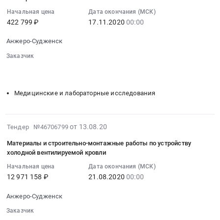
Кемеровская
07:00:00
Запчасти
поставку
Начальная цена
Дата окончания (МСК)
область
:
для
автомобильных
422 799 ₽
17.11.2020
00:00
Охранные
2020-
спецтехники
шин
услуги,
11-
Предмет
at
Анжеро-Судженск
Инкассация
17
тендера:
Анжеро-
Предмет
Заказчик
00:00:00
Поставка
Судженск,
░░░░░░░░░░░░░░░░░░░░░░░░░░░░░░░░░
░░░░░░░░░░
тендера:
:
запасных
Кемеровская
░░░░░░░░░░
Оказание
Тендер
частей.
область
услуг
на
Цена:
Медицинские и лабораторные исследования
,
по
оказание
371750
Russia,
инкассации,
услуг
руб.
RU
хранению,
по
2020-
от 13.08.20
Тендер №46706799
Кемеровская
пересчёту
проведению
08-
область
и
периодического
Материалы и строительно-монтажные работы по устройству
13
Шины
холодной вентилируемой кровли
зачислению
медицинского
07:00:00
для
на
осмотра
Начальная цена
Дата окончания (МСК)
:
автомобилей
счет
Тендер
12 971 158 ₽
21.08.2020
00:00
2020-
и
наличных
на
08-
спецтехники
Анжеро-Судженск
денег.
оказание
21
Предмет
Цена:
услуг
Заказчик
00:00:00
тендера:
246680
по