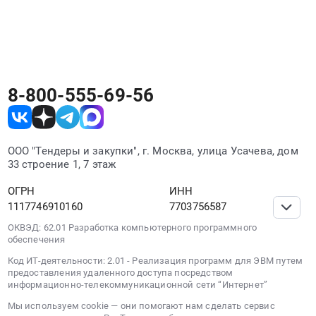
горюче-
электронных площадках. РосТендер
смазочных
собирает все его закупки в одном месте
материалов
независимо от площадки проведения.
(ОПТ).
Цена:
670000
8-800-555-69-56
руб.
ООО "Тендеры и закупки", г. Москва, улица Усачева, дом
33 строение 1, 7 этаж
ОГРН
ИНН
1117746910160
7703756587
ОКВЭД: 62.01 Разработка компьютерного программного
обеспечения
Код ИТ-деятельности: 2.01 - Реализация программ для ЭВМ путем
предоставления удаленного доступа посредством
информационно-телекоммуникационной сети “Интернет”
Мы используем cookie — они помогают нам сделать сервис