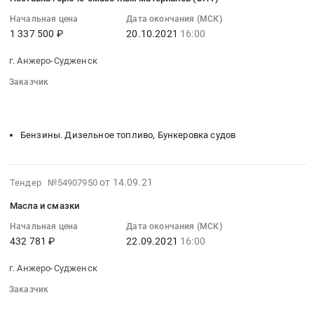
12
и
на
и
по
06:18:02
Начальная цена
Дата окончания (МСК)
моторные
поставку
зачислению
физической
1 337 500 ₽
20.10.2021
16:00
:
масла,
автомобильных
на
охране
2021-
смазки,
шин
счет
предприятия.
г. Анжеро-Судженск
10-
технические
at
наличных
Цена:
20
Заказчик
жидкости
г.
денег.
1536960
16:00:00
░░░░░░░░░░░░░░░░░░░░░░░░░░░░░░░░░
░░░░░░░░░░
Предмет
Анжеро-
Цена:
руб.
░░░░░░░░░░
:
тендера:
Судженск,
476560
Тендер
Масла
Бензины. Дизельное топливо, Бункеровка судов
Кемеровская
руб.
на
и
область
поставку
смазки.
,
горюче-
Цена:
2021-
Russia,
от 14.09.21
Тендер №54907950
смазочных
547231
09-
RU
материалов
Масла и смазки
руб.
14
Кемеровская
(ОПТ)
09:03:02
Начальная цена
Дата окончания (МСК)
область
Тендер
432 781 ₽
22.09.2021
16:00
:
Шины
на
2021-
для
поставку
г. Анжеро-Судженск
09-
автомобилей
горюче-
22
и
Заказчик
смазочных
16:00:00
░░░░░░░░░░░░░░░░░░░░░░░░░░░░░░░░░
░░░░░░░░░░
спецтехники
материалов