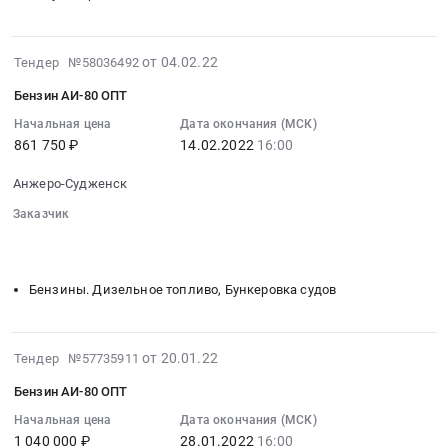
область
услуг
руб.
,
обязательного
Russia,
страхования
2022-
от 04.02.22
Тендер №58036492
RU
гражданской
02-
Кемеровская
Бензин АИ-80 ОПТ
ответственности
15
область
перевозчика
22:25:05
Начальная цена
Дата окончания (МСК)
Бензины.
за
861 750 ₽
14.02.2022
16:00
:
Дизельное
причинение
2022-
топливо,
Анжеро-Судженск
вреда
02-
Бункеровка
жизни
14
Заказчик
судов
здоровья
16:00:00
░░░░░░░░░░░░░░░░░░░░░░░░░░░░░░░░░
░░░░░░░░░░
Предмет
имуществу
░░░░░░░░░░
:
тендера:
пассажиров
Тендер:
Дизельное
Бензины. Дизельное топливо, Бункеровка судов
Тендер
Бензин
топливо
на
АИ-80
летнее
оказание
ОПТ
ОПТ.
2022-
от 20.01.22
Тендер №57735911
услуг
Тендер:
Цена:
02-
обязательного
Бензин
Бензин АИ-80 ОПТ
13248000
01
страхования
АИ-80
руб.
00:40:35
Начальная цена
Дата окончания (МСК)
гражданской
ОПТ
1 040 000 ₽
28.01.2022
16:00
: