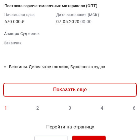
04-
область
Тендер
Поставка горюче-смазочных материалов (ОПТ)
23
Шины
на
07:00:00
Начальная цена
Дата окончания (МСК)
для
поставку
670 000 ₽
07.05.2020
00:00
:
автомобилей
масел
2020-
и
и
Анжеро-Судженск
05-
спецтехники
смазки
07
Заказчик
Предмет
at
00:00:00
░░░░░░░░░░░░░░░░░░░░░░░░░░░░░░░░░
░░░░░░░░░░
тендера:
Анжеро-
░░░░░░░░░░
:
Поставка
Судженск,
Тендер
автомобильных
Бензины. Дизельное топливо, Бункеровка судов
Кемеровская
на
шин.
область
поставку
Цена:
,
горюче-
1140720
Russia,
Показать еще
смазочных
руб.
RU
материалов
Кемеровская
(ОПТ)
1
2
3
4
6
область
Тендер
Автомобильные
на
и
поставку
Перейти на страницу
моторные
горюче-
масла,
смазочных