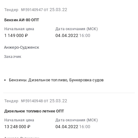
2022-
от 25.03.22
Тендер №59140947
04-
Бензин АИ-80 ОПТ
05
19:45:42
Начальная цена
Дата окончания (МСК)
1 149 000 ₽
04.04.2022
16:00
:
2022-
Анжеро-Судженск
04-
04
Заказчик
16:00:00
░░░░░░░░░░░░░░░░░░░░░░░░░░░░░░░░░
░░░░░░░░░░
░░░░░░░░░░
:
Тендер:
Бензины. Дизельное топливо, Бункеровка судов
Бензин
АИ-80
ОПТ
2022-
от 25.03.22
Тендер №59140948
Тендер:
04-
Бензин
Дизельное топливо летнее ОПТ
05
АИ-80
19:45:41
Начальная цена
Дата окончания (МСК)
ОПТ
13 248 000 ₽
04.04.2022
16:00
:
at
2022-
Анжеро-