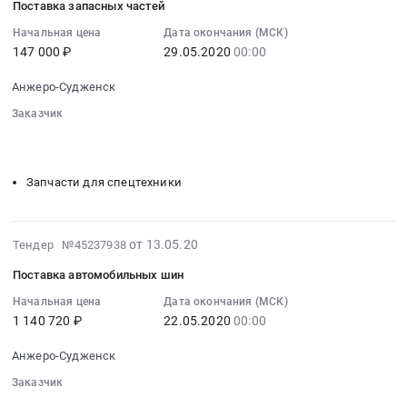
материалов
Поставка запасных частей
Оказание
19
устройству
(ОПТ)
услуг
07:00:00
Начальная цена
Дата окончания (МСК)
холодной
Тендер
по
147 000 ₽
29.05.2020
00:00
:
вентилируемой
на
проведению
2020-
кровли
поставку
Анжеро-Судженск
периодического
05-
at
горюче-
медицинского
29
Заказчик
Анжеро-
смазочных
осмотра.
00:00:00
░░░░░░░░░░░░░░░░░░░░░░░░░░░░░░░░░
░░░░░░░░░░
Судженск,
материалов
░░░░░░░░░░
Цена:
:
Кемеровская
(ОПТ)
422799
Тендер
область
Запчасти для спецтехники
at
руб.
на
,
Анжеро-
поставку
Russia,
Судженск,
запасных
RU
2020-
Кемеровская
от 13.05.20
Тендер №45237938
частей
Кемеровская
05-
область
Тендер
Поставка автомобильных шин
область
13
,
на
Фасадные
07:00:00
Начальная цена
Дата окончания (МСК)
Russia,
поставку
работы,
1 140 720 ₽
22.05.2020
00:00
:
RU
запасных
Кровельные
2020-
Кемеровская
частей
Анжеро-Судженск
работы,
05-
область
at
Высотные
22
Бензины.
Заказчик
Анжеро-
работы
00:00:00
░░░░░░░░░░░░░░░░░░░░░░░░░░░░░░░░░
░░░░░░░░░░
Дизельное