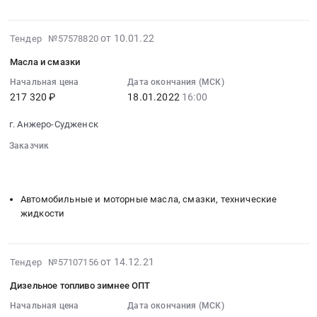
RU
Предмет
дизельное
861750
Кемеровская
тендера:
топливо
руб.
2022-
область
от 10.01.22
Тендер №57578820
Оказание
зимнее
01-
Бензины.
услуг
ОПТ
Масла и смазки
19
Дизельное
обязательного
Тендер
21:35:33
Начальная цена
Дата окончания (МСК)
топливо,
страхования
на
217 320 ₽
18.01.2022
16:00
:
Бункеровка
гражданской
дизельное
2022-
судов
ответственности
топливо
г. Анжеро-Судженск
01-
Предмет
перевозчика
зимнее
18
тендера:
Заказчик
за
ОПТ
16:00:00
░░░░░░░░░░░░░░░░░░░░░░░░░░░░░░░░░
░░░░░░░░░░
Бензин
причинение
at
░░░░░░░░░░
:
АИ-80
вреда
Анжеро-
Тендер:
ОПТ.
жизни
Автомобильные и моторные масла, смазки, технические
Судженск,
Масла
Цена:
жидкости
здоровья
Кемеровская
и
1040000
имуществу
область
смазки
руб.
пассажиров.
,
Тендер:
2021-
Цена:
от 14.12.21
Russia,
Тендер №57107156
Масла
12-
1097406
RU
и
Дизельное топливо зимнее ОПТ
22
руб.
Кемеровская
смазки
19:45:05
Начальная цена
Дата окончания (МСК)
область
at