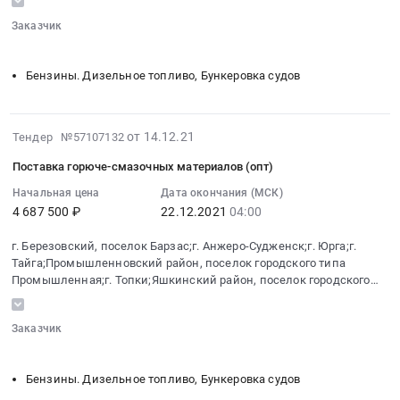
:
и
поселок
Заказчик
Тендер:
смазки.
Барзас;г.
░░░░░░
░░░░░░░░░░░░░░░░░░░░░░░░░░░░░░░░░░░░
Бензин
Цена:
Анжеро-
АИ-80
217320
Бензины. Дизельное топливо, Бункеровка судов
Судженск;г.
ОПТ
руб.
Юрга;г.
Тендер:
Тайга;Промышленновский
Бензин
2021-
район,
от 14.12.21
Тендер №57107132
АИ-80
12-
поселок
ОПТ
Поставка горюче-смазочных материалов (опт)
22
городского
at
19:40:04
Начальная цена
Дата окончания (МСК)
типа
г.
4 687 500 ₽
22.12.2021
04:00
:
Промышленная;г.
Березовский,
2021-
Топки;Яшкинский
поселок
г. Березовский, поселок Барзас;г. Анжеро-Судженск;г. Юрга;г.
12-
район,
Барзас;г.
Тайга;Промышленновский район, поселок городского типа
22
поселок
Промышленная;г. Топки;Яшкинский район, поселок городского
Анжеро-
04:00:00
городского
типа Яшкино
Судженск;г.
:
типа
Юрга;г.
Заказчик
Тендер
Яшкино,
Тайга;Промышленновский
░░░░░░
░░░░░░░░░░░░░░░░░░░░░░░░░░░░░░░░░░░░
на
Кемеровская
район,
поставку
область
Бензины. Дизельное топливо, Бункеровка судов
поселок
горюче-
,