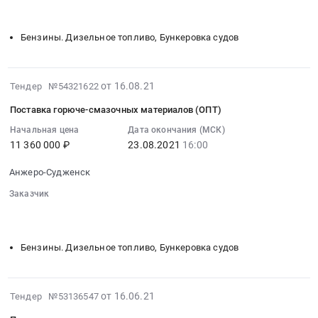
Предмет
Судженск,
░░░░░░░░░░
:
тендера:
Кемеровская
Тендер
Поставка
Бензины. Дизельное топливо, Бункеровка судов
область
на
автомобильных
,
поставку
аккумуляторов.
Russia,
горюче-
Цена:
2021-
RU
от 16.08.21
Тендер №54321622
смазочных
61000
08-
Кемеровская
материалов
руб.
Поставка горюче-смазочных материалов (ОПТ)
16
область
(ОПТ)
09:50:02
Начальная цена
Дата окончания (МСК)
Шины
Тендер
11 360 000 ₽
23.08.2021
16:00
:
для
на
2021-
автомобилей
поставку
Анжеро-Судженск
08-
и
горюче-
23
спецтехники
Заказчик
смазочных
16:00:00
░░░░░░░░░░░░░░░░░░░░░░░░░░░░░░░░░
░░░░░░░░░░
Предмет
материалов
░░░░░░░░░░
:
тендера:
(ОПТ)
Тендер
Поставка
Бензины. Дизельное топливо, Бункеровка судов
at
на
автомобильных
Анжеро-
поставку
шин.
Судженск,
горюче-
Цена:
2021-
Кемеровская
от 16.06.21
Тендер №53136547
смазочных
403200
06-
область