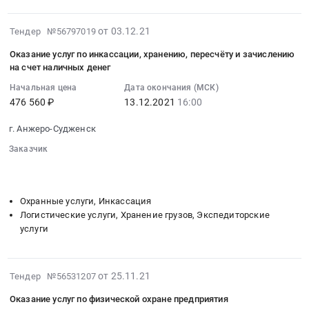
городского
смазочных
Russia,
типа
материалов
RU
2021-
Промышленная;г.
от 03.12.21
Тендер №56797019
(опт)
Кемеровская
12-
Топки;Яшкинский
Тендер
область
Оказание услуг по инкассации, хранению, пересчёту и зачислению
14
район,
на счет наличных денег
на
Бензины.
22:10:09
поселок
поставку
Дизельное
Начальная цена
Дата окончания (МСК)
:
городского
горюче-
топливо,
476 560 ₽
13.12.2021
16:00
2021-
типа
смазочных
Бункеровка
12-
Яшкино,
материалов
г. Анжеро-Судженск
судов
13
Кемеровская
(опт)
Предмет
Заказчик
16:00:00
область
at
тендера:
░░░░░░░░░░░░░░░░░░░░░░░░░░░░░░░░░
░░░░░░░░░░
:
,
г.
Дизельное
░░░░░░░░░░
Тендер
Russia,
Березовский,
топливо
на
RU
Охранные услуги, Инкассация
поселок
зимнее
оказание
Кемеровская
Логистические услуги, Хранение грузов, Экспедиторские
Барзас;г.
ОПТ.
услуг
область
услуги
Анжеро-
Цена:
по
Бензины.
Судженск;г.
5352000
инкассации,
Дизельное
Юрга;г.
руб.
хранению,
топливо,
2021-
от 25.11.21
Тендер №56531207
Тайга;Промышленновский
пересчёту
Бункеровка
12-
район,
Оказание услуг по физической охране предприятия
и
судов
06