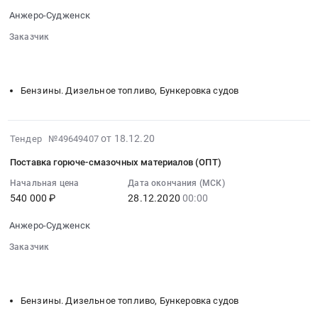
причинение
Бензин-80.
2021-
моторные
Анжеро-Судженск
вреда
Цена:
02-
масла,
жизни
880000
26
Заказчик
смазки,
здоровья
руб.
00:00:00
░░░░░░░░░░░░░░░░░░░░░░░░░░░░░░░░░
░░░░░░░░░░
технические
имуществу
░░░░░░░░░░
:
жидкости
пассажиров
Тендер
Предмет
Бензины. Дизельное топливо, Бункеровка судов
Тендер
на
тендера:
на
поставку
Поставка
оказание
горюче-
масел
2020-
от 18.12.20
Тендер №49649407
услуг
смазочных
и
12-
обязательного
материалов
Поставка горюче-смазочных материалов (ОПТ)
смазки.
18
страхования
(ОПТ)
Цена:
07:00:00
Начальная цена
Дата окончания (МСК)
гражданской
Тендер
540 000 ₽
28.12.2020
00:00
223968
:
ответственности
на
руб.
2020-
перевозчика
поставку
Анжеро-Судженск
12-
за
горюче-
28
Заказчик
причинение
смазочных
00:00:00
░░░░░░░░░░░░░░░░░░░░░░░░░░░░░░░░░
░░░░░░░░░░
вреда
материалов
░░░░░░░░░░
:
жизни
(ОПТ)
Тендер
здоровья
Бензины. Дизельное топливо, Бункеровка судов
at
на
имуществу
Анжеро-