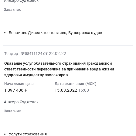
Анжеро-Судженск
04-
Судженск,
04
Заказчик
Кемеровская
16:00:00
░░░░░░░░░░░░░░░░░░░░░░░░░░░░░░░░░
░░░░░░░░░░
область
░░░░░░░░░░
:
,
Тендер
Бензины. Дизельное топливо, Бункеровка судов
Russia,
на
RU
дизельное
Кемеровская
топливо
2022-
область
от 22.02.22
Тендер №58411124
летнее
03-
Бензины.
ОПТ
Оказание услуг обязательного страхования гражданской
18
Дизельное
Тендер
ответственности перевозчика за причинение вреда жизни
00:00:13
топливо,
здоровья имуществу пассажиров
на
:
Бункеровка
дизельное
Начальная цена
Дата окончания (МСК)
2022-
судов
топливо
1 097 406 ₽
15.03.2022
16:00
03-
Предмет
летнее
15
тендера:
Анжеро-Судженск
ОПТ
16:00:00
Бензин
at
Заказчик
:
АИ-80
Анжеро-
░░░░░░░░░░░░░░░░░░░░░░░░░░░░░░░░░
░░░░░░░░░░
Тендер
ОПТ.
Судженск,
░░░░░░░░░░
на
Цена:
Кемеровская
оказание
1149000
Услуги страхования