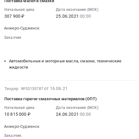
материалов
руб.
Поставка масел и смазки
16
,
(ОПТ)
07:36:20
Начальная цена
Дата окончания (МСК)
Russia,
Тендер
307 900 ₽
25.06.2021
00:00
:
RU
на
2021-
Кемеровская
поставку
Анжеро-Судженск
06-
область
горюче-
25
Бензины.
Заказчик
смазочных
00:00:00
░░░░░░░░░░░░░░░░░░░░░░░░░░░░░░░░░
░░░░░░░░░░
Дизельное
материалов
░░░░░░░░░░
:
топливо,
(ОПТ)
Тендер
Бункеровка
Автомобильные и моторные масла, смазки, технические
at
на
судов
жидкости
Анжеро-
поставку
Предмет
Судженск,
масел
тендера:
Кемеровская
и
Поставка
2021-
от 16.06.21
область
Тендер №53135787
смазки
горюче-
06-
,
Тендер
Поставка горюче-смазочных материалов (ОПТ)
смазочных
16
Russia,
на
материалов
06:36:11
Начальная цена
Дата окончания (МСК)
RU
поставку
(ОПТ).
10 815 000 ₽
24.06.2021
00:00
:
Кемеровская
масел
Цена:
2021-
область
и
1080000
Анжеро-Судженск
06-
Бензины.
смазки
руб.
24
Заказчик
Дизельное