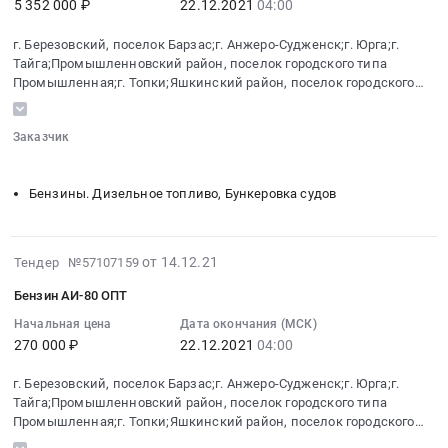
5 352 000 ₽
22.12.2021
04:00
:
Бензины.
г.
2021-
Дизельное
Анжеро-
г. Березовский, поселок Барзас;г. Анжеро-Судженск;г. Юрга;г.
12-
топливо,
Тайга;Промышленновский район, поселок городского типа
Судженск,
22
Бункеровка
Промышленная;г. Топки;Яшкинский район, поселок городского
Кемеровская
04:00:00
судов
типа Яшкино
область
:
Предмет
,
Заказчик
Тендер
тендера:
Russia,
░░░░░░
░░░░░░░░░░░░░░░░░░░░░░░░░░░░░░░░░░░░
на
Дизельное
RU
дизельное
топливо
Бензины. Дизельное топливо, Бункеровка судов
Кемеровская
топливо
зимнее
область
зимнее
ОПТ.
Автомобильные
ОПТ
Цена:
2021-
от 14.12.21
и
Тендер №57107159
Тендер
14605000
12-
моторные
на
Бензин АИ-80 ОПТ
руб.
22
масла,
дизельное
19:45:06
Начальная цена
Дата окончания (МСК)
смазки,
топливо
270 000 ₽
22.12.2021
04:00
:
технические
зимнее
2021-
жидкости
ОПТ
г. Березовский, поселок Барзас;г. Анжеро-Судженск;г. Юрга;г.
12-
Предмет
at
Тайга;Промышленновский район, поселок городского типа
22
тендера:
Промышленная;г. Топки;Яшкинский район, поселок городского
г.
04:00:00
Масла
типа Яшкино
Березовский,