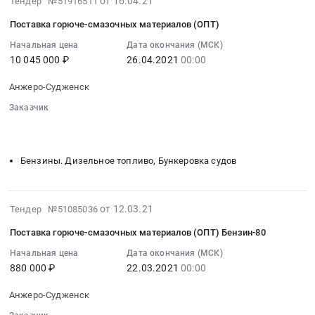
от 16.04.21
область
Тендер №51916511
Масла
и
04-
,
и
Поставка горюче-смазочных материалов (ОПТ)
смазки.
16
Russia,
смазки
Цена:
06:23:04
Начальная цена
Дата окончания (МСК)
RU
at
307900
10 045 000 ₽
26.04.2021
00:00
:
Кемеровская
Анжеро-
руб.
2021-
область
Судженск,
Анжеро-Судженск
04-
Бензины.
Кемеровская
26
Заказчик
Дизельное
область
00:00:00
░░░░░░░░░░░░░░░░░░░░░░░░░░░░░░░░░
░░░░░░░░░░
топливо,
,
░░░░░░░░░░
:
Бункеровка
Russia,
Тендер
судов
Бензины. Дизельное топливо, Бункеровка судов
RU
на
Предмет
Кемеровская
поставку
тендера:
область
горюче-
Поставка
2021-
от 12.03.21
Автомобильные
Тендер №51085036
смазочных
горюче-
03-
и
материалов
Поставка горюче-смазочных материалов (ОПТ) Бензин-80
смазочных
12
моторные
(ОПТ)
материалов
07:15:06
Начальная цена
Дата окончания (МСК)
масла,
Тендер
(ОПТ).
880 000 ₽
22.03.2021
00:00
:
смазки,
на
Цена:
2021-
технические
поставку
10815000
Анжеро-Судженск
03-
жидкости
горюче-
руб.