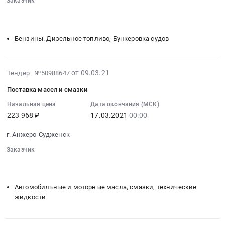
22
Заказчик
Предмет
смазочных
00:00:00
░░░░░░░░░░░░░░░░░░░░░░░░░░░░░░░░░
░░░░░░░░░░
тендера:
материалов
░░░░░░░░░░
:
Масла
(ОПТ)
Тендер
и
Бензины. Дизельное топливо, Бункеровка судов
at
на
смазки.
Анжеро-
поставку
Цена:
Судженск,
горюче-
461690
2021-
Кемеровская
от 09.03.21
Тендер №50988647
смазочных
руб.
03-
область
материалов
Поставка масел и смазки
09
,
(ОПТ)
08:29:10
Начальная цена
Дата окончания (МСК)
Russia,
Бензин-80
223 968 ₽
17.03.2021
00:00
:
RU
Тендер
2021-
Кемеровская
на
г. Анжеро-Судженск
03-
область
поставку
17
Бензины.
Заказчик
горюче-
00:00:00
░░░░░░░░░░░░░░░░░░░░░░░░░░░░░░░░░
░░░░░░░░░░
Дизельное
смазочных
░░░░░░░░░░
:
топливо,
материалов
Тендер
Бункеровка
Автомобильные и моторные масла, смазки, технические
(ОПТ)
на
судов
жидкости
Бензин-80
поставку
Предмет
at
масел
тендера:
Анжеро-