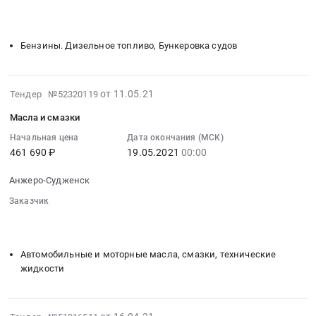
at
00:00:00
░░░░░░░░░░░░░░░░░░░░░░░░░░░░░░░░░
░░░░░░░░░░
топливо,
Анжеро-
░░░░░░░░░░
:
Бункеровка
Судженск,
Тендер
судов
Бензины. Дизельное топливо, Бункеровка судов
Кемеровская
на
Предмет
область
поставку
тендера:
,
горюче-
Поставка
2021-
от 11.05.21
Russia,
Тендер №52320119
смазочных
горюче-
05-
RU
материалов
Масла и смазки
смазочных
11
Кемеровская
(ОПТ)
материалов
06:40:05
Начальная цена
Дата окончания (МСК)
область
Тендер
(ОПТ).
461 690 ₽
19.05.2021
00:00
:
Автомобильные
на
Цена:
2021-
и
поставку
11360000
Анжеро-Судженск
05-
моторные
горюче-
руб.
19
Заказчик
масла,
смазочных
00:00:00
░░░░░░░░░░░░░░░░░░░░░░░░░░░░░░░░░
░░░░░░░░░░
смазки,
материалов
░░░░░░░░░░
:
технические
(ОПТ)
Тендер:
жидкости
Автомобильные и моторные масла, смазки, технические
at
Масла
Предмет
жидкости
Анжеро-
и
тендера:
Судженск,
смазки
Поставка
Кемеровская
Тендер:
масел
2021-