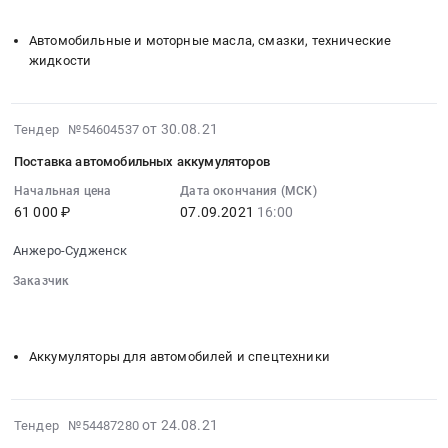
░░░░░░░░░░
:
Предмет
(ОПТ)
Тендер:
тендера:
Автомобильные и моторные масла, смазки, технические
at
Масла
Поставка
жидкости
г.
и
автомобильных
Анжеро-
смазки
шин.
Судженск,
Тендер:
Цена:
2021-
от 30.08.21
Кемеровская
Тендер №54604537
Масла
1381800
08-
область
и
Поставка автомобильных аккумуляторов
руб.
30
,
смазки
05:10:02
Начальная цена
Дата окончания (МСК)
Russia,
at
61 000 ₽
07.09.2021
16:00
:
RU
г.
2021-
Кемеровская
Анжеро-
Анжеро-Судженск
09-
область
Судженск,
07
Заказчик
Бензины.
Кемеровская
16:00:00
░░░░░░░░░░░░░░░░░░░░░░░░░░░░░░░░░
░░░░░░░░░░
Дизельное
область
░░░░░░░░░░
:
топливо,
,
Тендер
Бункеровка
Аккумуляторы для автомобилей и спецтехники
Russia,
на
судов
RU
поставку
Предмет
Кемеровская
автомобильных
тендера:
2021-
от 24.08.21
область
Тендер №54487280
аккумуляторов
Поставка
08-