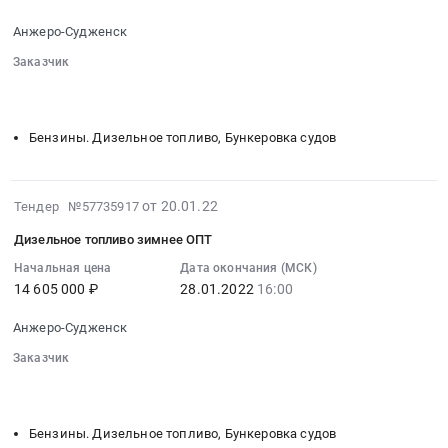
ответственности
at
2022-
перевозчика
Анжеро-
Анжеро-Судженск
01-
за
Судженск,
28
Заказчик
причинение
Кемеровская
16:00:00
░░░░░░░░░░░░░░░░░░░░░░░░░░░░░░░░░
░░░░░░░░░░
вреда
область
░░░░░░░░░░
:
жизни
,
Тендер:
здоровья
Бензины. Дизельное топливо, Бункеровка судов
Russia,
Бензин
имуществу
RU
АИ-80
пассажиров
Кемеровская
ОПТ
at
2022-
область
от 20.01.22
Тендер №57735917
Тендер:
Анжеро-
02-
Бензины.
Бензин
Дизельное топливо зимнее ОПТ
Судженск,
01
Дизельное
АИ-80
Кемеровская
00:50:23
Начальная цена
Дата окончания (МСК)
топливо,
ОПТ
область
14 605 000 ₽
28.01.2022
16:00
:
Бункеровка
at
,
2022-
судов
Анжеро-
Анжеро-Судженск
Russia,
01-
Предмет
Судженск,
RU
28
тендера:
Заказчик
Кемеровская
Кемеровская
16:00:00
░░░░░░░░░░░░░░░░░░░░░░░░░░░░░░░░░
░░░░░░░░░░
Бензин
область
░░░░░░░░░░
область
:
АИ-80
,
Услуги
Тендер
ОПТ.
Бензины. Дизельное топливо, Бункеровка судов
Russia,
страхования
на
Цена: