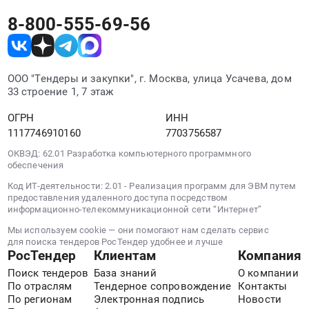
Якутск
здравоохранения
авиаперевозок
г.
граждан
(ВБД)
в
Республики
Предмет
8-800-555-69-56
Москва;
по
и
улусы
Тыва.
тендера:
Краснодарский
авиационным
сопровождающих
(районы)
Цена:
Оказание
край;
перевозкам
их
РС(Я)
0
услуг
г.
воздушным
лиц
и
ООО "Тендеры и закупки", г. Москва, улица Усачева, дом
руб.
по
Минеральные
транспортом
к
33 строение 1, 7 этаж
обратно
перевозке
Воды;
неработающих
месту
at
граждан,
Респ.
пенсионеров
медицинской
ОГРН
ИНН
Респ.
участников
Башкортостан;
по
реабилитации
1117746910160
7703756587
Саха
СВО
Омская
направлениям
и
/
ОКВЭД: 62.01 Разработка компьютерного программного
и
обл;
из
санаторно-
обеспечения
Якутия/,
сопровождающих
Свердловская
г.
курортного
Саха
их
Код ИТ-деятельности: 2.01 - Реализация программ для ЭВМ путем
обл,
Якутск
лечения
/
предоставления удаленного доступа посредством
лиц
Башкортостан
в
в
информационно-телекоммуникационной сети “Интернет”
Якутия/
к
республика
улусы
центры
республика
Мы используем cookie — они помогают нам сделать сервис
месту
Краснодарский
(районы)
реабилитации
для поиска тендеров РосТендер удобнее и лучше
,
прохождения
край
РосТендер
Клиентам
Компания
РС(Я)
СФР
Russia,
санаторно-
Ставропольский
и
по
Поиск тендеров
База знаний
О компании
RU
курортного
край
обратно
маршруту:
По отраслям
Тендерное сопровождение
Контакты
Саха
лечения,
Омская
at
По регионам
Электронная подпись
Новости
Якутск-
/
медицинской