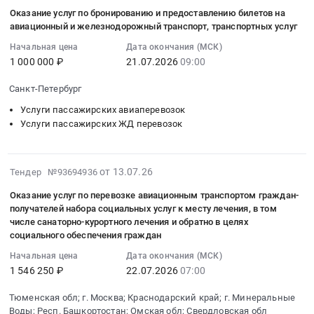
командировки
медицинской
07-
граждан
Тыва
перевозке
путёвок,
Оказание услуг по бронированию и предоставлению билетов на
по
и
реабилитации
22
получателей
Тендер
граждан,
авиационный и железнодорожный транспорт, транспортных услуг
выданных
перевозке
обратно
и
13:57:06
государственной
на
участников
Отделением
граждан,
авиационным
Начальная цена
Дата окончания (МСК)
санаторно-
:
социальной
оказание
СВО
Фонда
имеющих
1 000 000 ₽
21.07.2026
09:00
транспортом).
курортного
2026-
помощи
услуг
и
пенсионного
право
Цена:
лечения
07-
к
по
сопровождающих
Санкт-Петербург
и
на
18453
в
21
лечения
перевозке
их
социального
получение
руб.
Услуги пассажирских авиаперевозок
центры
09:00:00
и
граждан
лиц
страхования
государственной
Услуги пассажирских ЖД перевозок
реабилитации
:
обратно
получателей
к
по
социальной
СФР
Тендер
авиационным
государственной
месту
Калининградской
помощи
по
на
транспортом
социальной
прохождения
области
в
2026-
от 13.07.26
маршруту:
оказание
Тендер №93694936
по
помощи
санаторно-
на
виде
07-
Якутск-
услуг
маршрутам:
к
курортного
Оказание услуг по перевозке авиационным транспортом граждан-
2026
набора
23
Новосибирск,
по
Кызыл
получателей набора социальных услуг к месту лечения, в том
месту
лечения,
год
социальных
17:56:16
Новосибирск-
бронированию
–
числе санаторно-курортного лечения и обратно в целях
лечения
медицинской
at
услуг,
:
Якутск
и
социального обеспечения граждан
Новосибирск,
и
реабилитации
г.
а
2026-
Тендер
предоставлению
Новосибирск
Начальная цена
Дата окончания (МСК)
обратно
в
Калининград,
также
07-
на
билетов
–
1 546 250 ₽
22.07.2026
07:00
авиационным
реабилитационных
Калининградская
в
22
оказание
на
Кызыл
транспортом
центрах
область
случаях,
07:00:00
услуг
авиационный
по
Тюменская обл; г. Москва; Краснодарский край; г. Минеральные
по
СФР
,
предусмотренных
:
по
и
Воды; Респ. Башкортостан; Омская обл; Свердловская обл
направлениям,