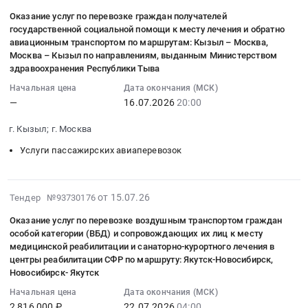
обеспечению
Ненецкий
лесного
пожаров
07-
руб.
и
власти
служебные
авиационными
автономный
Оказание услуг по перевозке граждан получателей
фонда
с
15
обратно
субъектов
командировки
государственной социальной помощи к месту лечения и обратно
билетами
округ
Ханты-
использованием
14:18:36
на
Российской
(проезд
авиационным транспортом по маршрутам: Кызыл – Москва,
для
Красноярский
Мансийского
вертолета
:
основании
Федерации
Москва – Кызыл по направлениям, выданным Министерством
к
перевозки
край
автономного
МИ-8МТВ
2026-
путёвок,
здравоохранения Республики Тыва
в
месту
граждан
,
округа
(г.
07-
выданных
сфере
служебной
Начальная цена
Дата окончания (МСК)
получателей
Russia,
–
Красноярск).
16
Отделением
здравоохранения
командировки
—
16.07.2026
20:00
государственной
RU
Югры
Цена:
20:00:00
Фонда
на
и
социальной
Ханты-
в
13301925
:
пенсионного
г. Кызыл; г. Москва
территории
обратно
помощи
Мансийский
2026г.
руб.
Тендер
и
Российской
авиационным
Услуги пассажирских авиаперевозок
к
Автономный
с
на
социального
Федерации
транспортом)
лечения
округ
использованием
оказание
страхования
авиационным
at
и
-
беспилотных
услуг
по
транспортом
Южно-
2026-
обратно
от 15.07.26
Югра
Тендер №93730176
авиационных
по
Калининградской
(экономический
Сахалинск,
07-
авиационным
автономный
систем
перевозке
области
Оказание услуг по перевозке воздушным транспортом граждан
класс)
Сахалинская
24
транспортом
округ
для
граждан
особой категории (ВБД) и сопровождающих их лиц к месту
на
в
область
08:36:08
по
Прочие
мониторинга
медицинской реабилитации и санаторно-курортного лечения в
получателей
2026
2026
,
:
маршрутам:
услуги
центры реабилитации СФР по маршруту: Якутск-Новосибирск,
лесопожарной
государственной
год
году
Russia,
2026-
Кызыл
Новосибирск- Якутск
воздушного
обстановки
социальной
Тендер
at
RU
07-
–
транспорта,
и
Начальная цена
Дата окончания (МСК)
помощи
на
г.
Сахалинская
22
Новосибирск,
Аренда
лесных
2 816 000 ₽
22.07.2026
04:00