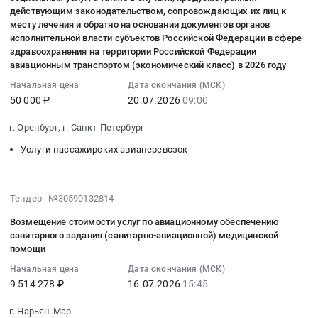
территории
на
авиационных
:
санаторно-
побережье
особой
организаций
действующим законодательством, сопровождающих их лиц к
,
земель
территории
услуг
2026-
курортного
акватории
месту лечения и обратно на основании документов органов
категории,
Российской
Russia,
лесного
Санкт-
по
07-
исполнительной власти субъектов Российской Федерации в сфере
лечения.
Восточно-
и
Федерации,
RU
фонда
Петербурга
тушению
здравоохранения на территории Российской Федерации
20
Цена:
Сибирского
сопровождающих
для
Краснодарский
Ханты-
и
авиационным транспортом (экономический класс) в 2026 году
лесных
09:00:00
6135900
моря
их
участников
край
Мансийского
Ленинградской
пожаров
:
руб.
Начальная цена
Дата окончания (МСК)
и
лиц,
Финала
Прочие
автономного
области
с
50 000 ₽
20.07.2026
09:00
Тендер
остров
авиационными
чемпионата
услуги
округа
в
использованием
на
Врангеля,
билетами
по
воздушного
–
2026
вертолета
г. Оренбург, г. Санкт-Петербург
оказание
с
к
профессиональному
транспорта,
Югры
г.
МИ-8МТВ
услуг
базированием
Услуги пассажирских авиаперевозок
месту
мастерству
Аренда
в
Цена:
(п.
по
воздушного
прохождения
"Профессионалы"
воздушных
2026г.
2917773
Ярцево,
перевозке
судна
санаторно-
и
судов
с
руб.
г
граждан,
2026-
на
курортного
Чемпионата
Тендер №30590132814
Предмет
использованием
Енисейск)
имеющих
07-
борту
лечения
высоких
тендера:
беспилотных
at
Возмещение стоимости услуг по авиационному обеспечению
право
16
НЭС
и
технологий
Оказание
авиационных
санитарного задания (санитарно-авиационной) медицинской
г.
на
15:45:15
"Михаил
медицинской
в
помощи
услуг
систем
Красноярск,
получение
:
Сомов"
реабилитации
2026
по
для
Красноярский
Начальная цена
Дата окончания (МСК)
государственной
2026-
at
по
году
организации
мониторинга
край
9 514 278 ₽
16.07.2026
15:45
социальной
07-
Чукотский
именным
at
авиационного
лесопожарной
,
помощи
16
АО,
направлениям
г.
обслуживания
г. Нарьян-Мар
обстановки
Russia,