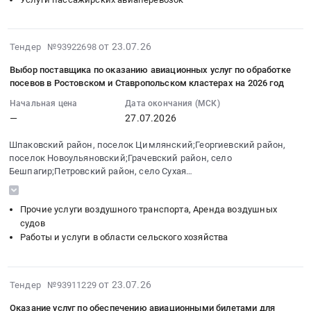
Хабаровского
выполнения
оказание
Conference
края
мониторинга
услуг
2026
в
пожарной
в
and
2026-
от 23.07.26
2026
Тендер №93922698
опасности
2026
Expo"
07-
году
в
году
Выбор поставщика по оказанию авиационных услуг по обработке
по
23
(Хабаровск,
лесах
посевов в Ростовском и Ставропольском кластерах на 2026 год
по
направлению
19:10:33
Богородское,
и
обеспечению
"Planet
Начальная цена
Дата окончания (МСК)
:
Советская
лесных
авиационными
—
27.07.2026
Action
2026-
Гавань)
пожаров
билетами
Тендер
07-
at
на
Шпаковский район, поселок Цимлянский;Георгиевский район,
участников
на
27
г.
землях
поселок Новоульяновский;Грачевский район, село
специальной
оказание
00:00:00
Хабаровск,
лесного
Бешпагир;Петровский район, село Сухая
военной
услуг
:
Ульчский
Буйвола;Изобильненский район, станица Новотроицкая,
фонда,
операции
по
Тендер
Ставропольский край, Изобильненский район, станица
район,
расположенных
и
Прочие услуги воздушного транспорта, Аренда воздушных
организации
Новотроицкая, Зерноградский район, х. Донской, ст-ца
на
с.
в
сопровождающих
судов
Мечетинская, хутор Чернышевка
перевозки
выбор
Богородское,
границах
их
Работы и услуги в области сельского хозяйства
авиационным
поставщика
г.
Кемеровской
лиц
пассажирским
по
Советская
области
к
транспортом,
оказанию
Гавань,
–
2026-
месту
от 23.07.26
Тендер №93911229
трансфера,
авиационных
Хабаровский
Кузбасса
07-
получения
временного
услуг
край
в
Оказание услуг по обеспечению авиационными билетами для