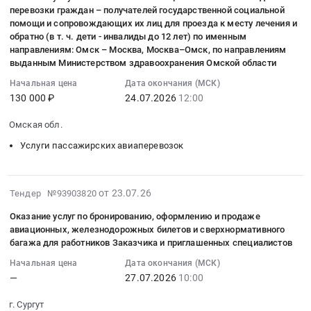
23
лечения
размещения
по
перевозки граждан – получателей государственной социальной
,
2026
13:40:03
в
(проживания)
помощи и сопровождающих их лиц для проезда к месту лечения и
обработке
Russia,
году
:
центрах
участников
обратно (в т. ч. дети - инвалиды до 12 лет) по именным
посевов
RU
Тендер
2026-
реабилитации
направлениям: Омск – Москва, Москва–Омск, по направлениям
команды
в
Хабаровский
на
07-
выданным Министерством здравоохранения Омской области
Фонда
"kcpt_72",
Ростовском
край
оказание
24
пенсионного
вошедшей
Начальная цена
Дата окончания (МСК)
и
Прочие
транспортных
12:00:00
и
130 000 ₽
24.07.2026
12:00
в
Ставропольском
услуги
авиационных
:
социального
состав
кластерах
воздушного
услуг
Тендер
Омская обл.
страхования
сборной
на
транспорта,
с
на
Российской
команды
2026
Услуги пассажирских авиаперевозок
Аренда
предоставлением
оказание
Федерации
Российской
год
воздушных
легких
услуг
и
Федерации
Тендер
судов
или
по
обратно
для
2026-
на
от 23.07.26
Тендер №93903820
Предмет
сверхлегких
обеспечению
Тендер
участия
07-
выбор
тендера:
самолетов
авиационными
на
Оказание услуг по бронированию, оформлению и продаже
в
23
поставщика
Оказание
с
авиационных, железнодорожных билетов и сверхнормативного
билетами
оказание
международных
10:19:03
по
авиационных
экипажем
багажа для работников Заказчика и приглашенных специалистов
для
услуг
соревнованиях
:
оказанию
услуг
в
перевозки
в
Начальная цена
Дата окончания (МСК)
"World
2026-
авиационных
для
целях
граждан
—
27.07.2026
10:00
2026
Robot
07-
услуг
выполнения
выполнения
–
году
Conference
27
по
КГСАУ
мониторинга
г. Сургут
получателей
по