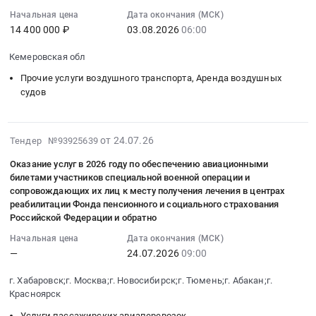
трансфера,
Богородское,
08-
Начальная цена
Дата окончания (МСК)
временного
Советская
03
14 400 000 ₽
03.08.2026
06:00
размещения
Гавань)
06:00:00
(проживания)
Тендер
:
Кемеровская обл
участников
на
Тендер
Прочие услуги воздушного транспорта, Аренда воздушных
команды
оказание
на
судов
"kcpt_72",
авиационных
оказание
вошедшей
услуг
транспортных
в
для
авиационных
2026-
от 24.07.26
Тендер №93925639
состав
выполнения
услуг
07-
сборной
КГСАУ
с
Оказание услуг в 2026 году по обеспечению авиационными
24
команды
ДВ
билетами участников специальной военной операции и
предоставлением
07:15:18
Российской
сопровождающих их лиц к месту получения лечения в центрах
авиабаза
легких
:
Федерации
реабилитации Фонда пенсионного и социального страхования
работ
или
2026-
Российской Федерации и обратно
для
по
сверхлегких
07-
участия
Начальная цена
Дата окончания (МСК)
тушению
самолетов
24
в
—
24.07.2026
09:00
лесных
с
09:00:00
международных
пожаров
экипажем
:
г. Хабаровск;г. Москва;г. Новосибирск;г. Тюмень;г. Абакан;г.
соревнованиях
на
в
Тендер
Красноярск
"World
территории
целях
на
Robot
Услуги пассажирских авиаперевозок