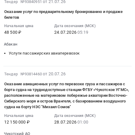
санитарно-
2026-
авиабилетов,
от 21.07.26
Тендер №93840951
месту
Санкт-
перевозке
курортного
авиационной
07-
ж/
протезирования
Петербурга
участников
Оказание услуг по предварительному бронированию и продаже
лечения
эвакуации
22
д
и
и
билетов
специальной
at
авиамедицинскими
05:29:02
билетов,
обратно
Ленинградской
военной
г.
Начальная цена
Дата окончания (МСК)
бригадами
:
билетов
в
области
операции,
48 500 ₽
24.07.2026
05:19
Улан-
при
2026-
на
2027
в
имеющих
Удэ;
оказании
07-
автобус
at
2026
Абакан
заболевания
г.
скорой,
24
и
г.
г
или
Москва;
Услуги пассажирских авиаперевозок
в
05:19:00
аэроэкспресс,
Улан-
Тендер
травмы
г.
том
:
заказ
Удэ;
на
спинного
Новосибирск;
числе
Тендер
трансфера,
г.
оказание
мозга,
г.
2026-
скорой
на
от 20.07.26
а
Тендер №93814460
Санкт-
услуг
пользующиеся
Сочи;
07-
специализированной
оказание
также
Петербург,
по
креслами-
Оказание авиационных услуг по перевозке груза и пассажиров с
г.
28
медицинской
услуг
мест
Санкт-
борта судна на труднодоступные станции ФГБУ «Чукотское УГМС»,
санитарно-
колясками,
Волгоград;
09:27:07
помощи
по
временного
расположенные на материковом побережье акватории Восточно-
Петербург
авиационной
и
г.
:
на
предварительному
проживания
Сибирского моря и остров Врангеля, с базированием воздушного
город
эвакуации
сопровождающих
Омск;
2026-
территории
бронированию
судна на борту НЭС "Михаил Сомов"
для
Бурятия
авиамедицинскими
их
г.
07-
Санкт-
и
участников
республика
Начальная цена
Дата окончания (МСК)
бригадами
лиц
Томск;
28
Петербурга
продаже
Всероссийского
12 150 000 ₽
28.07.2026
01:00
,
при
воздушным
г.
01:00:00
и
билетов
конкурса
Russia,
оказании
(авиационным)
Тюмень;
:
Ленинградской
Тендер
"Мастер
Чукотский АО