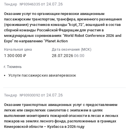
2026-
от 24.07.26
Тендер №93946335
авиационных
07-
услуг
Оказание услуг по организации перевозки авиационным
28
для
пассажирским транспортом, трансфера, временного размещения
16:42:06
выполнения
(проживания) участников команды "kcpt_72", вошедшей в состав
:
сборной команды Российской Федерации для участия в
КГСАУ
2026-
международных соревнованиях "World Robot Conference 2026 and
ДВ
07-
Expo" по направлению "Planet Action
авиабаза
28
работ
Начальная цена
Дата окончания (МСК)
06:00:00
1 300 000 ₽
28.07.2026
06:00
по
:
тушению
Тендер
г. Тюмень
лесных
на
пожаров
Услуги пассажирских авиаперевозок
оказание
на
услуг
территории
по
Хабаровского
2026-
от 24.07.26
Тендер №93930092
организации
края
08-
перевозки
Оказание транспортных авиационных услуг с предоставлением
в
04
легких или сверхлегких самолетов с экипажем в целях
авиационным
2026
01:54:11
выполнения мониторинга пожарной опасности в лесах и лесных
пассажирским
году
:
пожаров на землях лесного фонда, расположенных в границах
транспортом,
(Хабаровск,
2026-
Кемеровской области – Кузбасса в 2026 году