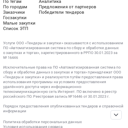
область
По тегам
Аналитика
Респ.
Новосибирск,
Якутия/
реабилитации
По городам
Предложения от партнеров
Тюменская
Саха
Новосибирск-
республика
в
Заказчики
Победители тендеров
область
/
Якутск.
Услуги
Госзакупки
реабилитационных
Свердловская
Якутия/,
Цена:
Малые закупки
пассажирских
центрах
область
Саха
2816000
Список ЭТП
авиаперевозок
СФР
Москва
/
руб.
Предмет
РФ
город
Якутия/
тендера:
и
Услуги ООО «Тендеры и закупки» оказываются с использованием
,
республика
ПО «Автоматизированная система по сбору и обработке данных
Оказание
обратно
Russia,
,
о закупках и торгах», зарегистрированного в РРПО 30.01.2023 за
услуг
и
RU
№ 16446
Russia,
в
авиационным
Башкортостан
RU
целях
Исключительные права на ПО «Автоматизированная система по
транспортом
республика
Саха
сбору и обработке данных о закупках и торгах» принадлежат ООО
социального
(экономический
Услуги
«Тендеры и закупки» и реализуются путём предоставления права
/
обеспечения
класс)
использования программы на условиях предоставления
пассажирских
Якутия/
граждан
удалённого доступа через информационно-
в
авиаперевозок
республика
телекоммуникационную сеть Интернет. ПО включено в реестр
по
2026
Предмет
Услуги
российского ПО. Реестровая запись №16446 от 30.01.2023 г.
авиационным
году.
тендера:
пассажирских
перевозкам
Цена:
Порядок предоставления опубликованных тендеров и справочной
Оказание
авиаперевозок
воздушным
информации
0
услуг
Предмет
транспортом
руб.
по
тендера:
Политика обработки персональных данных
неработающих
перевозке
Условия использования сервиса