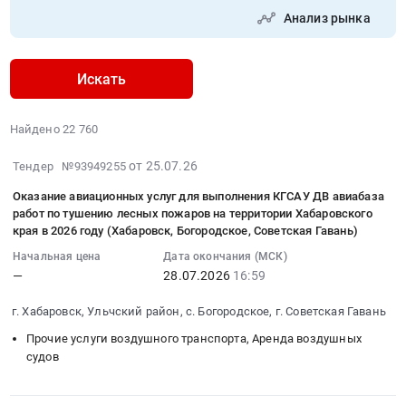
Анализ рынка
Искать
Найдено 22 760
2026-
от 25.07.26
Тендер №93949255
07-
Оказание авиационных услуг для выполнения КГСАУ ДВ авиабаза
25
работ по тушению лесных пожаров на территории Хабаровского
05:56:12
края в 2026 году (Хабаровск, Богородское, Советская Гавань)
:
Начальная цена
Дата окончания (МСК)
2026-
—
28.07.2026
16:59
07-
28
г. Хабаровск, Ульчский район, с. Богородское, г. Советская Гавань
16:59:00
Прочие услуги воздушного транспорта, Аренда воздушных
:
судов
Тендер
на
оказание