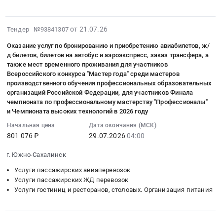
на
Москва;г.
Москва–
участников
числе
и
авиационном
на
оказание
Астрахань,
Омск,
специальной
скорой
сопровождающих
транспорте
оказание
услуг
Астраханская
по
военной
специализированной
2026-
лиц.
(экономический
от 21.07.26
Тендер №93841307
услуг
по
область
направлениям
операции,
медицинской
08-
Цена:
класс).
по
санитарно-
Волгоградская
Оказание услуг по бронированию и приобретению авиабилетов, ж/
выданным
в
помощи
04
0
Цена:
перевозке
авиационной
область
д билетов, билетов на автобус и аэроэкспресс, заказ трансфера, а
Министерством
том
на
03:35:05
руб.
0
авиационным
также мест временного проживания для участников
эвакуации
Москва
здравоохранения
числе
территории
:
руб.
транспортом
Всероссийского конкурса "Мастер года" среди мастеров
авиамедицинскими
город
Омской
сопровождающих
Санкт-
2026-
производственного обучения профессиональных образовательных
(экономический
бригадами
,
области.
их
Петербурга
07-
организаций Российской Федерации, для участников Финала
класс)
при
Russia,
Цена:
лиц,
чемпионата по профессиональному мастерству "Профессионалы"
и
29
инвалидов,
оказании
RU
130000
и Чемпионата высоких технологий в 2026 году
проездом
Ленинградской
04:00:00
в
скорой,
Астраханская
руб.
авиационным
области
:
Начальная цена
Дата окончания (МСК)
том
в
область
транспортом
в
801 076 ₽
29.07.2026
04:00
Тендер
числе
том
Услуги
к
2026
на
детей-
числе
пассажирских
месту
г. Южно-Сахалинск
г
оказание
инвалидов
скорой
авиаперевозок
получения
Тендер
услуг
Услуги пассажирских авиаперевозок
с
специализированной
Предмет
медицинской
на
по
Услуги пассажирских ЖД перевозок
сопровождающими
медицинской
тендера:
реабилитации
оказание
Услуги гостиниц и ресторанов, столовых. Организация питания
бронированию
их
помощи
Оказание
и
услуг
и
лицами
на
услуг
(или)
по
приобретению
к
территории
по
санаторно-