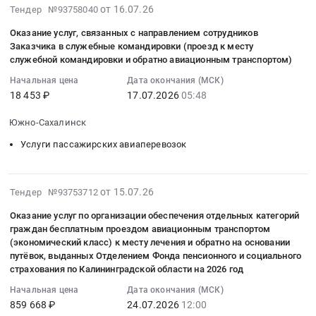
использованием
2026
автономный
Врангеля,
2026-
0
от 16.07.26
года"
Тендер №93758040
авиационных
округ
Тендер
вертолета
году
округ
с
07-
руб.
среди
услуг
-
на
МИ-8
Оказание услуг, связанных с направлением сотрудников
Тендер
Прочие
базированием
16
мастеров
для
Югра
оказание
Заказчика в служебные командировки (проезд к месту
(с.
на
услуги
воздушного
08:10:02
производственного
нужд
служебной командировки и обратно авиационным транспортом)
АО,
авиационных
Бор)
оказание
воздушного
судна
:
обучения
Общества
Ханты-
услуг
2
Начальная цена
Дата окончания (МСК)
услуг
транспорта,
на
2026-
профессиональных
с
Мансийский
по
at
18 453 ₽
17.07.2026
05:48
по
Аренда
борту
07-
образовательных
ограниченной
Автономный
тушению
г.
перевозке
воздушных
НЭС
17
организаций
ответственностью
Южно-Сахалинск
округ
лесных
Красноярск,
граждан,
судов
"Михаил
05:48:00
Российской
Варейнефтегаз
-
пожаров
Красноярский
Услуги пассажирских авиаперевозок
имеющих
Предмет
Сомов".
:
Федерации,
Тендер
Югра
с
край
право
тендера:
Цена:
Тендер
для
на
автономный
использованием
,
на
Возмещение
12150000
на
участников
оказание
округ
вертолета
Russia,
2026-
получение
от 15.07.26
Тендер №93753712
стоимости
руб.
оказание
Финала
авиационных
,
МИ-8МТВ
RU
07-
государственной
услуг
услуг,
чемпионата
услуг
Russia,
Оказание услуг по организации обеспечения отдельных категорий
(г.
Красноярский
27
социальной
по
связанных
по
для
граждан бесплатным проездом авиационным транспортом
RU
Красноярск)
край
19:11:06
помощи
авиационному
с
профессиональному
(экономический класс) к месту лечения и обратно на основании
нужд
Ханты-
at
Прочие
:
в
обеспечению
направлением
путёвок, выданных Отделением Фонда пенсионного и социального
мастерству
Общества
Мансийский
г.
услуги
2026-
виде
страхования по Калининградской области на 2026 год
санитарного
сотрудников
"Профессионалы"
с
Автономный
Красноярск,
воздушного
07-
набора
задания
Заказчика
и
Начальная цена
Дата окончания (МСК)
ограниченной
округ
Красноярский
транспорта,
24
социальных
(санитарно-
в
Чемпионата
859 668 ₽
24.07.2026
12:00
ответственностью
-
край
Аренда
12:00:00