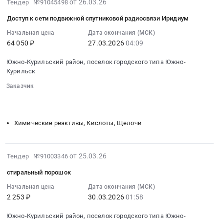
изготовлению,
2026-
от 26.03.26
Тендер №91045498
материалы.
городского
печати
03-
Цена:
типа
Доступ к сети подвижной спутниковой радиосвязи Иридиум
и
26
12271
Южно-
поставке
04:15:51
Начальная цена
Дата окончания (МСК)
руб.
Курильск,
буклетов
64 050 ₽
27.03.2026
04:09
:
Сахалинская
и
2026-
область
Южно-Курильский район, поселок городского типа Южно-
сертификатов
03-
,
Курильск
Тендер
27
Russia,
на
Заказчик
04:09:00
RU
░░░░░░░░
░░░░░░░░░░░░░░░░░░░░░░░░░░░░░░░
услуги
:
Сахалинская
░░░░░░░░░░░░░░░░░░░░
░░░░░░░░░░░░░░░░░░░░░░
по
Тендер:
область
разработке
Доступ
Химические реактивы, Кислоты, Щелочи
Обувь,
дизайна,
к
спецобувь,
изготовлению,
сети
одежда,
печати
подвижной
2026-
от 25.03.26
Тендер №91003346
спецодежда
и
спутниковой
03-
Предмет
поставке
радиосвязи
стиральный порошок
26
тендера:
буклетов
Иридиум
02:16:04
Начальная цена
Дата окончания (МСК)
Производство
и
Тендер:
2 253 ₽
30.03.2026
01:58
:
и
сертификатов
Доступ
2026-
поставка
at
к
Южно-Курильский район, поселок городского типа Южно-