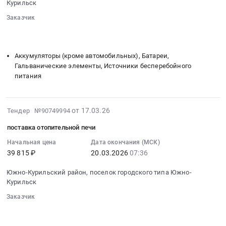
рекламно-
тендера:
Курильск
Курильский
20
издательской
поставка
район,
Заказчик
07:46:00
продукции.
канцелярии.
поселок
░░░░░░░░
░░░░░░░░░░░░░░░░░░░░░░░░░░░░░░░
:
Цена:
Цена:
░░░░░░░░░░░░░░░░░░░░
░░░░░░░░░░░░░░░░░░░░░░
городского
Тендер
58166
21436
типа
на
руб.
Аккумуляторы (кроме автомобильных), Батареи,
руб.
Южно-
поставку
Гальванические элементы, Источники бесперебойного
Курильск,
гелиевого
питания
Сахалинская
аккумулятора
область
Тендер
,
на
2026-
от 17.03.26
Тендер №90749994
Russia,
поставку
03-
RU
поставка отопительной печи
гелиевого
18
Сахалинская
аккумулятора
07:48:11
Начальная цена
Дата окончания (МСК)
область
at
39 815 ₽
20.03.2026
07:36
:
Медицинские
Южно-
2026-
расходные
Южно-Курильский район, поселок городского типа Южно-
Курильский
03-
Курильск
материалы,
район,
20
Средства
поселок
Заказчик
07:36:00
реабилитации,
городского
░░░░░░░░
░░░░░░░░░░░░░░░░░░░░░░░░░░░░░░░
:
Одноразовый
░░░░░░░░░░░░░░░░░░░░
░░░░░░░░░░░░░░░░░░░░░░
типа
Тендер