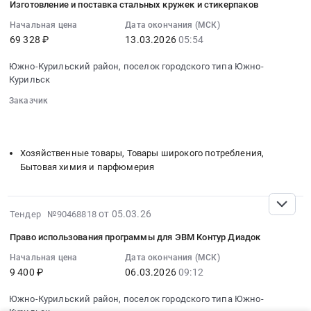
,
на
Изготовление и поставка стальных кружек и стикерпаков
13
гелиевого
Russia,
поставку
03:59:02
Начальная цена
Дата окончания (МСК)
аккумулятора.
RU
вечный
69 328 ₽
13.03.2026
05:54
:
Цена:
Сахалинская
карандаш
2026-
66545
область
at
Южно-Курильский район, поселок городского типа Южно-
03-
руб.
Оборудование
Курильск
Южно-
13
для
Курильский
Заказчик
05:54:00
металлургической
район,
░░░░░░░░
░░░░░░░░░░░░░░░░░░░░░░░░░░░░░░░
:
промышленности.
поселок
░░░░░░░░░░░░░░░░░░░░
░░░░░░░░░░░░░░░░░░░░░░
Тендер
Термическое
городского
на
Хозяйственные товары, Товары широкого потребления,
оборудование,
типа
изготовление
Бытовая химия и парфюмерия
монтаж
Южно-
и
и
Курильск,
поставка
обслуживание
Сахалинская
стальных
2026-
от 05.03.26
Тендер №90468818
Предмет
область
кружек
03-
тендера:
,
Право использования программы для ЭВМ Контур Диадок
и
06
поставка
Russia,
стикерпаков
10:06:10
Начальная цена
Дата окончания (МСК)
отопительной
RU
Тендер
9 400 ₽
06.03.2026
09:12
:
печи.
Сахалинская
на
2026-
Цена:
область
Южно-Курильский район, поселок городского типа Южно-
изготовление
03-
39815
Канцелярские