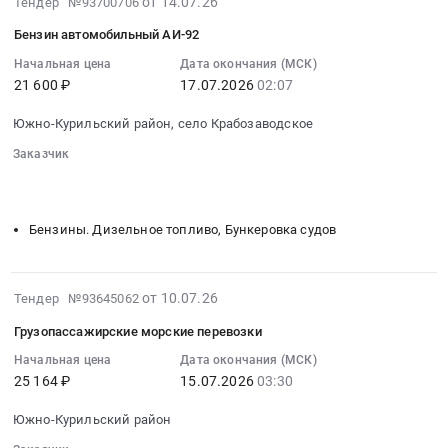
от 14.07.26
Тендер №93700706
Тендер
и
07-
на
Бензин автомобильный АИ-92
пуско-
15
дизельное
наладочные
03:50:03
Начальная цена
Дата окончания (МСК)
топливо
работы
21 600 ₽
17.07.2026
02:07
:
at
по
2026-
Южно-
созданию
Южно-Курильский район, село Крабозаводское
07-
Курильский
системы
17
Заказчик
район,
автоматической
02:07:00
░░░░░░░░
░░░░░░░░░░░░░░░░░░░░░░░░░░░░░░░
село
охранной
░░░░░░░░░░░░░░░░░░░░
░░░░░░░░░░░░░░░░░░░░░░
:
Крабозаводское,
сигнализации
Тендер:
Бензины. Дизельное топливо, Бункеровка судов
Сахалинская
с
Бензин
область
поставкой
автомобильный
,
необходимого
АИ-92
2026-
Russia,
от 10.07.26
Тендер №93645062
оборудования
Тендер:
07-
RU
и
Бензин
Грузопассажирские морские перевозки
13
Сахалинская
расходных
автомобильный
08:39:06
Начальная цена
Дата окончания (МСК)
область
материалов
АИ-92
25 164 ₽
15.07.2026
03:30
:
Бензины.
at
at
2026-
Дизельное
Сахалинская
Южно-
Южно-Курильский район
07-
топливо,
обл,
Курильский