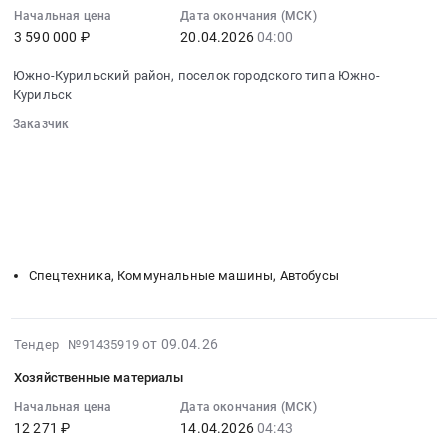
поселок
Сахалинская
и
02:22:10
Начальная цена
Дата окончания (МСК)
городского
область
периодических
3 590 000 ₽
20.04.2026
04:00
:
типа
Автомобили
медицинских
2026-
Южно-
легковые,
Южно-Курильский район, поселок городского типа Южно-
осмотров
04-
Курильск,
Мотоциклы
Курильск
работников
20
Сахалинская
Предмет
Тендер
Заказчик
04:00:00
область
тендера:
на
░░░░░░░░░░░░░░░░░░░░░░
:
,
запчасти
░░░░░░░░░░░░░░░░░░░░░░░░░░░░░░
медицинские
Тендер
Russia,
на
░░░░░░░░░░░░░░░░░░
░░░░░░░░░░░░░░░░░░░░
услуги
на
RU
░░░░░░░░░░░░░░░░░░░░░░░░░░░░░░░
мотоцикл.
по
поставку
░░░░░░░░░░░░░░░░░░
░░░░░░░░░░░░░░░░░░░░
Сахалинская
Цена:
проведению
автомобиля
░░░░░░░░░░░░░░░░░░░░░░
область
32064
обязательных
УАЗ
Услуги
руб.
предварительных
Спецтехника, Коммунальные машины, Автобусы
(МЛПК)
в
и
Тендер
области
периодических
на
образования
2026-
медицинских
от 09.04.26
Тендер №91435919
поставку
и
04-
осмотров
автомобиля
повышения
Хозяйственные материалы
10
работников
УАЗ
квалификации
05:04:04
Начальная цена
Дата окончания (МСК)
at
(МЛПК)
Предмет
12 271 ₽
14.04.2026
04:43
:
Южно-
at
тендера: