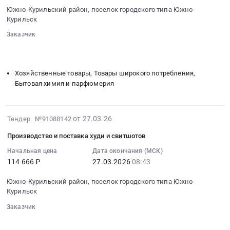
2026-
Курильский
Южно-
Образовательные
Южно-Курильский район, поселок городского типа Южно-
04-
район,
Курильский
Курильск
услуги
14
Сахалинская
район,
по
Заказчик
04:43:00
область
поселок
программе
░░░░░░░░
░░░░░░░░░░░░░░░░░░░░░░░░░░░░░░░
:
,
городского
дополнительного
░░░░░░░░░░░░░░░░░░░░
░░░░░░░░░░░░░░░░░░░░░░
Тендер
Russia,
типа
профессионального
на
RU
Южно-
Хозяйственные товары, Товары широкого потребления,
образования
хозяйственные
Сахалинская
Курильск,
Бытовая химия и парфюмерия
по
материалы
область
Сахалинская
повышению
Тендер
Медицинские
область
квалификации
на
и
,
2026-
от 27.03.26
Тендер №91088142
Руководитель
хозяйственные
лабораторные
Russia,
03-
тушения
Производство и поставка худи и свитшотов
материалы
исследования
RU
27
крупных
at
Предмет
Сахалинская
06:48:02
Начальная цена
Дата окончания (МСК)
лесных
Южно-
тендера:
114 666 ₽
27.03.2026
08:43
область
:
пожаров.
Курильский
медицинские
Спецтехника,
2026-
Цена:
Южно-Курильский район, поселок городского типа Южно-
район,
услуги
Коммунальные
03-
3550
Курильск
поселок
по
машины,
27
руб.
городского
проведению
Заказчик
Автобусы
08:43:00
типа
обязательных
░░░░░░░░
░░░░░░░░░░░░░░░░░░░░░░░░░░░░░░░
Предмет
:
░░░░░░░░░░░░░░░░░░░░
░░░░░░░░░░░░░░░░░░░░░░
Южно-
предварительных