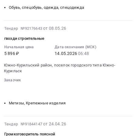
обл,
Курильск,
сапоги
Обувь, спецобувь, одежда, спецодежда
Сахалинская
Сахалинская
рыбацкие
область
область
Тендер:
,
,
сапоги
2026-
Russia,
от 08.05.26
Тендер №92176643
Russia,
рыбацкие
05-
RU
RU
at
гвозди строительные
12
Сахалинская
Сахалинская
Южно-
07:33:16
Начальная цена
Дата окончания (МСК)
область
область
Курильский
5 896 ₽
14.05.2026
06:48
:
Медицинские
Хозяйственные
район,
2026-
и
товары,
поселок
Южно-Курильский район, поселок городского типа Южно-
05-
лабораторные
Товары
Курильск
городского
14
исследования
широкого
типа
Заказчик
06:48:00
Предмет
потребления,
Южно-
░░░░░░░░
░░░░░░░░░░░░░░░░░░░░░░░░░░░░░░░
:
тендера:
Бытовая
Курильск,
░░░░░░░░░░░░░░░░░░░░
░░░░░░░░░░░░░░░░░░░░░░
Тендер
услуги
химия
Сахалинская
на
по
Метизы, Крепежные изделия
и
область
гвозди
организации
парфюмерия
,
строительные
проведения
Предмет
Russia,
Тендер
предрейсовых
2026-
тендера:
от 24.04.26
Тендер №91844147
RU
на
(послерейсовых)
04-
туалетная
Сахалинская
гвозди
Громкоговоритель поясной
медицинских