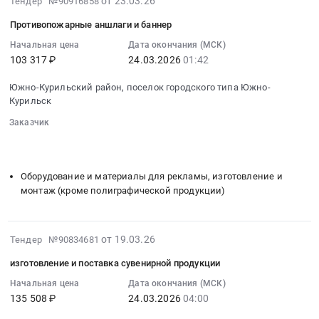
от 23.03.26
Тендер №90916858
Цена:
Сахалинская
тонометр
03-
2253
область
Противопожарные аншлаги и баннер
для
23
руб.
Средства
измерения
02:08:03
Начальная цена
Дата окончания (МСК)
индивидуальной
давления
103 317 ₽
24.03.2026
01:42
:
защиты
at
2026-
Предмет
Южно-Курильский район, поселок городского типа Южно-
Южно-
03-
Курильск
тендера:
Курильский
24
расходные
район,
Заказчик
01:42:00
материалы.
поселок
░░░░░░░░
░░░░░░░░░░░░░░░░░░░░░░░░░░░░░░░
:
Цена:
░░░░░░░░░░░░░░░░░░░░
░░░░░░░░░░░░░░░░░░░░░░
городского
Тендер
4576
типа
на
Оборудование и материалы для рекламы, изготовление и
руб.
Южно-
противопожарные
монтаж (кроме полиграфической продукции)
Курильск,
аншлаги
Сахалинская
и
область
баннер
2026-
от 19.03.26
Тендер №90834681
,
Тендер
03-
Russia,
изготовление и поставка сувенирной продукции
на
26
RU
противопожарные
05:15:02
Начальная цена
Дата окончания (МСК)
Сахалинская
аншлаги
135 508 ₽
24.03.2026
04:00
:
область
и
2026-