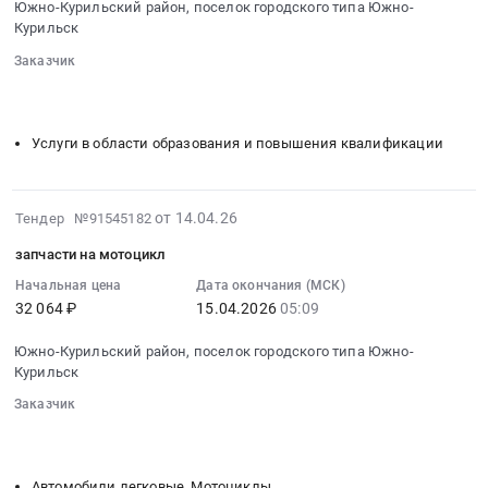
Предмет
Южно-Курильский район, поселок городского типа Южно-
городского
05:07:00
Курильск
тендера:
типа
:
гвозди
Заказчик
Южно-
Тендер
строительные.
░░░░░░░░
░░░░░░░░░░░░░░░░░░░░░░░░░░░░░░░
Курильск,
на
Цена:
░░░░░░░░░░░░░░░░░░░░
░░░░░░░░░░░░░░░░░░░░░░
Сахалинская
образовательные
5896
область
услуги
Услуги в области образования и повышения квалификации
руб.
,
по
Russia,
программе
RU
дополнительного
2026-
от 14.04.26
Тендер №91545182
Сахалинская
профессионального
04-
запчасти на мотоцикл
область
образования
16
Пожароохранное
по
09:19:01
Начальная цена
Дата окончания (МСК)
оборудование,
32 064 ₽
15.04.2026
05:09
повышению
:
сигнализация,
квалификации
2026-
видеонаблюдение,
Южно-Курильский район, поселок городского типа Южно-
Руководитель
04-
Курильск
средства
тушения
15
контроля
крупных
Заказчик
05:09:00
доступа
░░░░░░░░
░░░░░░░░░░░░░░░░░░░░░░░░░░░░░░░
лесных
:
Предмет
░░░░░░░░░░░░░░░░░░░░
░░░░░░░░░░░░░░░░░░░░░░
пожаров
Тендер:
тендера:
Тендер
запчасти
Автомобили легковые, Мотоциклы