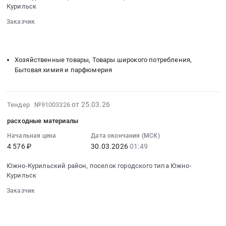
03-
худи
Южно-
Курильск
сети
30
и
Курильский
подвижной
Заказчик
01:58:00
свитшотов.
район,
спутниковой
░░░░░░░░
░░░░░░░░░░░░░░░░░░░░░░░░░░░░░░░
:
Цена:
поселок
радиосвязи
░░░░░░░░░░░░░░░░░░░░
░░░░░░░░░░░░░░░░░░░░░░
Тендер
114666
городского
Иридиум
на
руб.
Хозяйственные товары, Товары широкого потребления,
типа
at
стиральный
Бытовая химия и парфюмерия
Южно-
Южно-
порошок
Курильск,
Курильский
Тендер
Сахалинская
район,
на
2026-
от 25.03.26
Тендер №91003326
область
поселок
стиральный
03-
,
городского
расходные материалы
порошок
26
Russia,
типа
at
01:54:34
Начальная цена
Дата окончания (МСК)
RU
Южно-
Южно-
4 576 ₽
30.03.2026
01:49
:
Сахалинская
Курильск,
Курильский
2026-
область
Сахалинская
Южно-Курильский район, поселок городского типа Южно-
район,
03-
Полиграфическая
область
Курильск
поселок
30
печатная
,
городского
Заказчик
01:49:00
продукция.
Russia,
типа
░░░░░░░░
░░░░░░░░░░░░░░░░░░░░░░░░░░░░░░░
:
Полиграфические
RU
░░░░░░░░░░░░░░░░░░░░
░░░░░░░░░░░░░░░░░░░░░░
Южно-
Тендер
услуги
Сахалинская
Курильск,
на