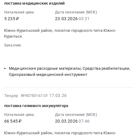
изготовление
типа
поставка медицинских изделий
канцелярии
19
и
Южно-
at
03:26:03
Начальная цена
Дата окончания (МСК)
поставка
Курильск,
Южно-
5 235 ₽
23.03.2026
03:21
:
сувенирной
Сахалинская
Курильский
2026-
продукции.
область
Южно-Курильский район, поселок городского типа Южно-
район,
03-
Цена:
,
Курильск
поселок
23
135508
Russia,
городского
Заказчик
03:21:00
руб.
RU
типа
░░░░░░░░
░░░░░░░░░░░░░░░░░░░░░░░░░░░░░░░
:
Сахалинская
░░░░░░░░░░░░░░░░░░░░
░░░░░░░░░░░░░░░░░░░░░░
Южно-
Тендер
область
Курильск,
на
Медицинские расходные материалы, Средства реабилитации,
Полиграфическая
Сахалинская
поставку
Одноразовый медицинский инструмент
печатная
область
медицинских
продукция.
,
изделий
Полиграфические
Russia,
Тендер
2026-
от 17.03.26
Тендер №90750167
услуги
RU
на
03-
Предмет
Сахалинская
поставка гелиевого аккумулятора
поставку
18
тендера:
область
медицинских
07:56:02
Начальная цена
Дата окончания (МСК)
изготовление
Канцелярские
изделий
66 545 ₽
20.03.2026
07:46
:
и
принадлежности
at
2026-
поставка
Предмет
Южно-Курильский район, поселок городского типа Южно-
Южно-
03-