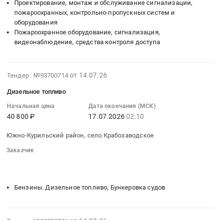
монтажные
Проектирование, монтаж и обслуживание сигнализации,
и
пожароохранных, контрольно-пропускных систем и
пуско-
оборудования
Пожароохранное оборудование, сигнализация,
наладочные
видеонаблюдение, средства контроля доступа
работы
по
созданию
2026-
от 14.07.26
системы
Тендер №93700714
07-
автоматической
Дизельное топливо
15
охранной
03:50:03
Начальная цена
Дата окончания (МСК)
сигнализации
40 800 ₽
17.07.2026
02:10
:
с
2026-
поставкой
Южно-Курильский район, село Крабозаводское
07-
необходимого
17
Заказчик
оборудования
02:10:00
░░░░░░░░
░░░░░░░░░░░░░░░░░░░░░░░░░░░░░░░
и
░░░░░░░░░░░░░░░░░░░░
░░░░░░░░░░░░░░░░░░░░░░
:
расходных
Тендер
материалов
Бензины. Дизельное топливо, Бункеровка судов
на
Тендер
дизельное
на
топливо
монтажные
2026-