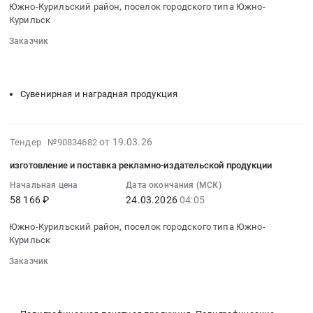
Медицинское
Южно-Курильский район, поселок городского типа Южно-
баннер
03-
оборудование,
Курильск
at
24
Медицинская
Южно-
Заказчик
04:00:00
техника,
Курильский
░░░░░░░░
░░░░░░░░░░░░░░░░░░░░░░░░░░░░░░░
:
Медицинский
░░░░░░░░░░░░░░░░░░░░
░░░░░░░░░░░░░░░░░░░░░░
район,
Тендер
инструмент
поселок
на
Сувенирная и наградная продукция
Предмет
городского
изготовление
тендера:
типа
и
тонометр
Южно-
поставка
2026-
от 19.03.26
Тендер №90834682
для
Курильск,
сувенирной
03-
измерения
Сахалинская
продукции
изготовление и поставка рекламно-издательской продукции
20
давления.
область
Тендер
04:21:29
Начальная цена
Дата окончания (МСК)
Цена:
,
на
58 166 ₽
24.03.2026
04:05
:
3051
Russia,
изготовление
2026-
руб.
RU
и
Южно-Курильский район, поселок городского типа Южно-
03-
Сахалинская
Курильск
поставка
24
область
сувенирной
Заказчик
04:05:00
Оборудование
продукции
░░░░░░░░
░░░░░░░░░░░░░░░░░░░░░░░░░░░░░░░
:
и
at
░░░░░░░░░░░░░░░░░░░░
░░░░░░░░░░░░░░░░░░░░░░
Тендер
материалы
Южно-
на