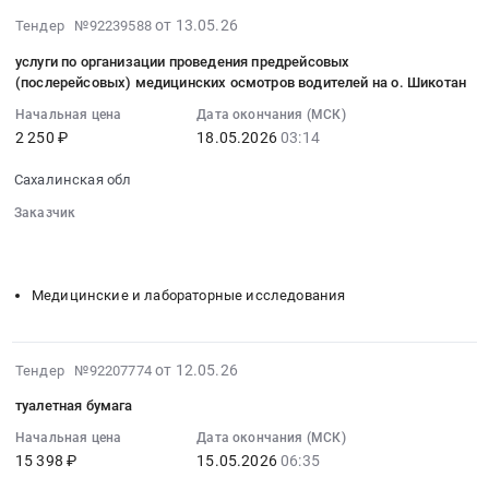
RU
поселок
и
на
грунт
2026-
от 13.05.26
Тендер №92239588
Сахалинская
городского
регистрация
использование
at
05-
область
типа
в
ПП
услуги по организации проведения предрейсовых
Южно-
14
Обувь,
Южно-
(послерейсовых) медицинских осмотров водителей на о. Шикотан
ФНС.
:
Курильский
03:39:12
спецобувь,
Курильск,
Цена:
1С:
район,
Начальная цена
Дата окончания (МСК)
:
одежда,
Сахалинская
26750
Предприятие
поселок
2 250 ₽
18.05.2026
03:14
2026-
спецодежда
область
руб.
8
городского
05-
Предмет
,
Сахалинская обл
ПРОФ.
типа
18
тендера:
Russia,
Клиентская
Южно-
Заказчик
03:14:00
сапоги
RU
лицензия
Курильск,
░░░░░░░░
░░░░░░░░░░░░░░░░░░░░░░░░░░░░░░░
:
рыбацкие.
Сахалинская
на
░░░░░░░░░░░░░░░░░░░░
░░░░░░░░░░░░░░░░░░░░░░
Сахалинская
Тендер
Цена:
область
1
область
на
Медицинские и лабораторные исследования
3698
Инженерно-
рабочее
,
услуги
руб.
геодезические
место.
Russia,
по
изыскания,
Электронная
RU
организации
2026-
от 12.05.26
Землеустройство,
Тендер №92207774
поставка.
Сахалинская
проведения
05-
Картография
Цена:
область
предрейсовых
туалетная бумага
13
Предмет
9400
Продукция
(послерейсовых)
13:45:35
Начальная цена
Дата окончания (МСК)
тендера:
руб.
каменных
медицинских
15 398 ₽
15.05.2026
06:35
:
кадастровые
карьеров,
осмотров
2026-