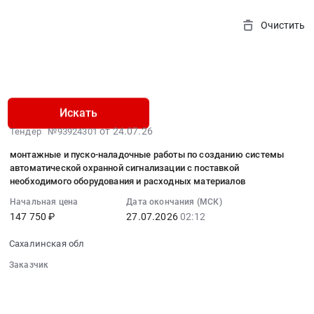
Очистить
Найдено 164
Искать
2026-
от 24.07.26
Тендер №93924301
07-
монтажные и пуско-наладочные работы по созданию системы
24
автоматической охранной сигнализации с поставкой
04:18:11
необходимого оборудования и расходных материалов
:
Начальная цена
Дата окончания (МСК)
2026-
147 750 ₽
27.07.2026
02:12
07-
27
Сахалинская обл
02:12:00
Заказчик
:
░░░░░░░░
░░░░░░░░░░░░░░░░░░░░░░░░░░░░░░░
Тендер
░░░░░░░░░░░░░░░░░░░░
░░░░░░░░░░░░░░░░░░░░░░
на