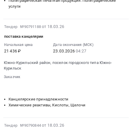
Полиграфическая печатная продукция. Полиграфические
для
Курильский
изготовление
услуги
рекламы,
район,
и
изготовление
поселок
поставка
и
городского
рекламно-
2026-
от 18.03.26
Тендер №90791188
монтаж
типа
издательской
03-
(кроме
Южно-
поставка канцелярии
продукции
19
полиграфической
Курильск,
Тендер
04:45:21
Начальная цена
Дата окончания (МСК)
продукции)
Сахалинская
на
21 436 ₽
23.03.2026
04:27
:
Предмет
область
изготовление
2026-
тендера:
,
Южно-Курильский район, поселок городского типа Южно-
и
03-
Противопожарные
Russia,
Курильск
поставка
23
аншлаги
RU
рекламно-
Заказчик
04:27:00
и
Сахалинская
издательской
░░░░░░░░
░░░░░░░░░░░░░░░░░░░░░░░░░░░░░░░
:
баннер.
область
░░░░░░░░░░░░░░░░░░░░
░░░░░░░░░░░░░░░░░░░░░░
продукции
Тендер
Цена:
Сувенирная
at
на
103317
Канцелярские принадлежности
и
Южно-
поставку
руб.
Химические реактивы, Кислоты, Щелочи
наградная
Курильский
канцелярии
продукция
район,
Тендер
Предмет
поселок
на
2026-
от 18.03.26
Тендер №90790844
тендера:
городского
поставку
03-