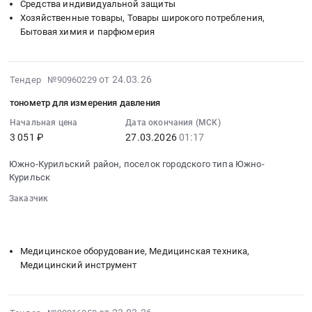
Предмет
Средства индивидуальной защиты
область
Сахалинская
расходные
Хозяйственные товары, Товары широкого потребления,
тендера:
Химические
область
материалы
Бытовая химия и парфюмерия
услуги
реактивы,
,
Тендер
по
Кислоты,
Russia,
на
разработке
Щелочи
RU
расходные
2026-
от 24.03.26
Тендер №90960229
дизайна,
Предмет
Сахалинская
материалы
03-
изготовлению,
тендера:
область
тонометр для измерения давления
at
25
печати
Доступ
Хозяйственные
Южно-
01:34:03
Начальная цена
Дата окончания (МСК)
и
к
товары,
Курильский
3 051 ₽
27.03.2026
01:17
:
поставке
сети
Товары
район,
2026-
буклетов
подвижной
широкого
Южно-Курильский район, поселок городского типа Южно-
поселок
03-
и
спутниковой
Курильск
потребления,
городского
27
сертификатов.
радиосвязи
Бытовая
типа
Заказчик
01:17:00
Цена:
Иридиум.
химия
Южно-
░░░░░░░░
░░░░░░░░░░░░░░░░░░░░░░░░░░░░░░░
:
104691
Цена:
и
░░░░░░░░░░░░░░░░░░░░
░░░░░░░░░░░░░░░░░░░░░░
Курильск,
Тендер:
руб.
64050
парфюмерия
Сахалинская
тонометр
руб.
Медицинское оборудование, Медицинская техника,
Предмет
область
для
Медицинский инструмент
тендера:
,
измерения
стиральный
Russia,
давления
порошок.
RU
Тендер:
2026-