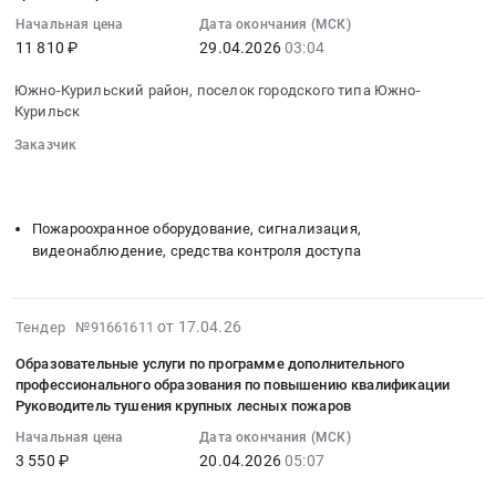
27
бумага.
область
строительные
осмотров
03:07:03
Начальная цена
Дата окончания (МСК)
Цена:
Обувь,
at
водителей
11 810 ₽
29.04.2026
03:04
:
15398
спецобувь,
Южно-
на
2026-
руб.
одежда,
Курильский
Южно-Курильский район, поселок городского типа Южно-
о.
04-
спецодежда
Курильск
район,
Шикотан.
29
Предмет
поселок
Цена:
Заказчик
03:04:00
тендера:
городского
2250
░░░░░░░░
░░░░░░░░░░░░░░░░░░░░░░░░░░░░░░░
:
сапоги
типа
░░░░░░░░░░░░░░░░░░░░
░░░░░░░░░░░░░░░░░░░░░░
руб.
Тендер
рыбацкие.
Южно-
на
Цена:
Пожароохранное оборудование, сигнализация,
Курильск,
громкоговоритель
видеонаблюдение, средства контроля доступа
3698
Сахалинская
поясной
руб.
область
Тендер
,
на
2026-
от 17.04.26
Тендер №91661611
Russia,
громкоговоритель
04-
RU
Образовательные услуги по программе дополнительного
поясной
17
Сахалинская
профессионального образования по повышению квалификации
at
05:16:12
Руководитель тушения крупных лесных пожаров
область
Южно-
:
Метизы,
Начальная цена
Дата окончания (МСК)
Курильский
2026-
Крепежные
3 550 ₽
20.04.2026
05:07
район,
04-
изделия
поселок
20