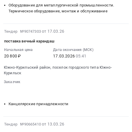
медицинский
Южно-
на
Оборудование для металлургической промышленности.
инструмент
Курильск,
поставку
Термическое оборудование, монтаж и обслуживание
Предмет
Сахалинская
отопительной
тендера:
область
печи
поставка
,
Тендер
2026-
от 17.03.26
Тендер №90747303
медицинских
Russia,
на
03-
изделий.
RU
поставка вечный карандаш
поставку
17
Цена:
Сахалинская
отопительной
03:48:02
Начальная цена
Дата окончания (МСК)
5235
область
печи
20 800 ₽
17.03.2026
05:41
:
руб.
Аккумуляторы
at
2026-
(кроме
Южно-Курильский район, поселок городского типа Южно-
Южно-
03-
Курильск
автомобильных),
Курильский
17
Батареи,
район,
Заказчик
05:41:00
Гальванические
поселок
░░░░░░░░
░░░░░░░░░░░░░░░░░░░░░░░░░░░░░░░
:
элементы,
░░░░░░░░░░░░░░░░░░░░
░░░░░░░░░░░░░░░░░░░░░░
городского
Тендер
Источники
типа
на
Канцелярские принадлежности
бесперебойного
Южно-
поставку
питания
Курильск,
вечный
Предмет
Сахалинская
карандаш
2026-
от 13.03.26
Тендер №90665410
тендера:
область
Тендер
03-
поставка