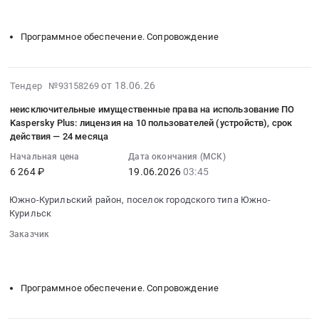
типа
на
руб.
область
░░░░░░░░░░░░░░░░░░░░
░░░░░░░░░░░░░░░░░░░░░░
Южно-
неисключительные
Услуги
Курильск,
имущественные
Программное обеспечение. Сопровождение
страхования
Сахалинская
права
Предмет
область
на
тендера:
,
использование
2026-
от 18.06.26
Тендер №93158269
СТРАХОВАНИЯ
Russia,
ПО
06-
ГРАЖДАН
неисключительные имущественные права на использование ПО
RU
Kaspersky
22
ОТ
Kaspersky Plus: лицензия на 10 пользователей (устройств), срок
Сахалинская
Plus:
10:07:05
НЕСЧАСТНЫХ
действия — 24 месяца
область
лицензия
:
СЛУЧАЕВ
Ремонт
Начальная цена
Дата окончания (МСК)
на
2026-
(8
6 264 ₽
19.06.2026
03:45
и
10
06-
чел.).
обслуживание
пользователей
19
Цена:
Южно-Курильский район, поселок городского типа Южно-
офисной
(устройств),
03:45:00
Курильск
12426
и
срок
:
руб.
Заказчик
вычислительной
действия
Тендер
░░░░░░░░
░░░░░░░░░░░░░░░░░░░░░░░░░░░░░░░
техники
—
на
░░░░░░░░░░░░░░░░░░░░
░░░░░░░░░░░░░░░░░░░░░░
и
24
неисключительные
оборудования,
месяца
имущественные
Программное обеспечение. Сопровождение
Заправка
Тендер
права
картриджей
на
на