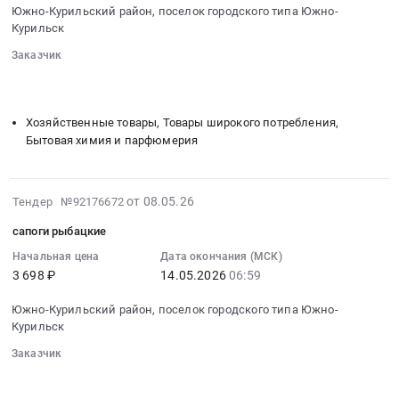
работы
щебень,
водителей
Южно-Курильский район, поселок городского типа Южно-
05-
по
песок,
Курильск
на
15
уточнению
глина
о.
Заказчик
06:35:00
сухопутной
Предмет
Шикотан
░░░░░░░░
░░░░░░░░░░░░░░░░░░░░░░░░░░░░░░░
:
части
тендера:
Тендер
░░░░░░░░░░░░░░░░░░░░
░░░░░░░░░░░░░░░░░░░░░░
Тендер
границ
Антисептик-
на
на
государственного
Хозяйственные товары, Товары широкого потребления,
грунт.
услуги
туалетную
природного
Бытовая химия и парфюмерия
Цена:
по
бумага
заказника
8573
организации
Тендер
федерального
руб.
проведения
на
значения
2026-
от 08.05.26
Тендер №92176672
предрейсовых
туалетную
Малые
05-
(послерейсовых)
сапоги рыбацкие
бумага
Курилы.
12
медицинских
at
Цена:
07:33:16
Начальная цена
Дата окончания (МСК)
осмотров
Южно-
590333
3 698 ₽
14.05.2026
06:59
:
водителей
Курильский
руб.
2026-
на
Южно-Курильский район, поселок городского типа Южно-
район,
05-
о.
Курильск
поселок
14
Шикотан
городского
Заказчик
06:59:00
at
типа
░░░░░░░░
░░░░░░░░░░░░░░░░░░░░░░░░░░░░░░░
:
Сахалинская
░░░░░░░░░░░░░░░░░░░░
░░░░░░░░░░░░░░░░░░░░░░
Южно-
Тендер: