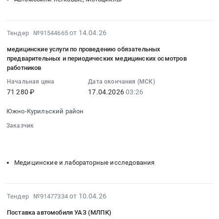
Громкоговоритель
на
на
поясной.
образовательные
мотоцикл
Цена:
услуги
Тендер:
2026-
от 14.04.26
Тендер №91544665
11810
по
запчасти
04-
руб.
программе
на
медицинские услуги по проведению обязательных
15
предварительных и периодических медицинских осмотров
дополнительного
мотоцикл
03:53:14
работников
профессионального
at
:
образования
Южно-
Начальная цена
Дата окончания (МСК)
2026-
по
71 280 ₽
17.04.2026
03:26
Курильский
04-
повышению
район,
17
Южно-Курильский район
квалификации
поселок
03:26:00
Руководитель
городского
Заказчик
:
тушения
типа
░░░░░░░░
░░░░░░░░░░░░░░░░░░░░░░░░░░░░░░░
Тендер
░░░░░░░░░░░░░░░░░░░░
░░░░░░░░░░░░░░░░░░░░░░
крупных
Южно-
на
лесных
Курильск,
медицинские
Медицинские и лабораторные исследования
пожаров
Сахалинская
услуги
at
область
по
Южно-
,
проведению
2026-
от 10.04.26
Тендер №91477334
Курильский
Russia,
обязательных
07-
район,
RU
Поставка автомобиля УАЗ (МЛПК)
предварительных
18