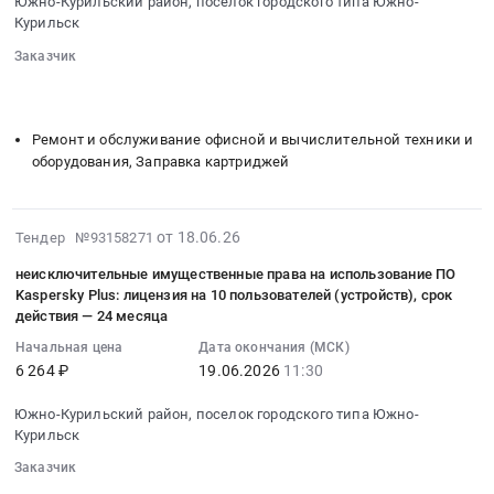
ГРАЖДАН
Южно-Курильский район, поселок городского типа Южно-
06-
Сахалинская
Курильск
ОТ
30
область
НЕСЧАСТНЫХ
Заказчик
03:15:00
,
СЛУЧАЕВ
░░░░░░░░
░░░░░░░░░░░░░░░░░░░░░░░░░░░░░░░
:
Russia,
(8
░░░░░░░░░░░░░░░░░░░░
░░░░░░░░░░░░░░░░░░░░░░
Тендер:
RU
чел.)
Услуга
Сахалинская
Ремонт и обслуживание офисной и вычислительной техники и
at
по
оборудования, Заправка картриджей
область
Южно-
заправке
Услуги
Курильский
картриджей
страхования
район,
Тендер:
2026-
Предмет
от 18.06.26
Тендер №93158271
поселок
Услуга
06-
тендера:
городского
неисключительные имущественные права на использование ПО
по
18
СТРАХОВАНИЯ
типа
Kaspersky Plus: лицензия на 10 пользователей (устройств), срок
заправке
09:59:05
ГРАЖДАН
действия — 24 месяца
Южно-
картриджей
:
ОТ
Курильск,
Начальная цена
Дата окончания (МСК)
at
2026-
НЕСЧАСТНЫХ
Сахалинская
6 264 ₽
19.06.2026
11:30
Южно-
06-
СЛУЧАЕВ
область
Курильский
19
(3
,
Южно-Курильский район, поселок городского типа Южно-
район,
11:30:00
чел.).
Курильск
Russia,
поселок
:
Цена:
RU
Заказчик
городского
Тендер
4160
Сахалинская
░░░░░░░░
░░░░░░░░░░░░░░░░░░░░░░░░░░░░░░░