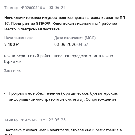
Предмет
неисключительные
использование
2026-
от 03.06.26
Тендер №92800316
тендера:
имущественные
ПО
06-
Услуга
Неисключительные имущественные права на использование ПП :
права
Kaspersky
03
1С: Предприятие 8 ПРОФ. Клиентская лицензия на 1 рабочее
по
на
Plus:
03:04:50
место. Электронная поставка
заправке
использование
лицензия
:
картриджей.
Начальная цена
Дата окончания (МСК)
ПО
на
2026-
9 400 ₽
03.06.2026
04:57
Цена:
Kaspersky
10
06-
8600
Plus:
пользователей
03
Южно-Курильский район, поселок городского типа Южно-
руб.
лицензия
(устройств),
04:57:00
Курильск
на
срок
:
Заказчик
10
действия
Тендер
░░░░░░░░
░░░░░░░░░░░░░░░░░░░░░░░░░░░░░░░
пользователей
—
на
░░░░░░░░░░░░░░░░░░░░
░░░░░░░░░░░░░░░░░░░░░░
(устройств),
24
неисключительные
срок
месяца
имущественные
Программное обеспечение (юридическое, бухгалтерское,
действия
Тендер
права
информационно-справочные системы). Сопровождение
—
на
на
24
неисключительные
использование
месяца
имущественные
2026-
ПП
от 22.05.26
Тендер №92514370
at
права
05-
:
Поставка фискального накопителя, его замена и регистрация в
Южно-
на
26
1С: