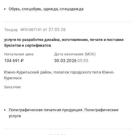
тендера:
Тендер
Курильск,
и
Поставка
на
Обувь, спецобувь, одежда, спецодежда
Сахалинская
периодических
автомобиля
производство
область
медицинских
УАЗ
и
,
осмотров
(МЛПК).
поставка
2026-
от 27.03.26
Тендер №91087181
Russia,
работников.
Цена:
худи
03-
RU
Цена:
3590000
и
услуги по разработке дизайна, изготовлению, печати и поставке
27
Сахалинская
71280
буклетов и сертификатов
руб.
свитшотов
05:14:03
область
руб.
Тендер
Начальная цена
Дата окончания (МСК)
:
Хозяйственные
на
104 691 ₽
30.03.2026
05:05
2026-
товары,
производство
03-
Товары
Южно-Курильский район, поселок городского типа Южно-
и
30
широкого
Курильск
поставка
05:05:00
потребления,
худи
Заказчик
:
Бытовая
и
░░░░░░░░
░░░░░░░░░░░░░░░░░░░░░░░░░░░░░░░
Тендер
химия
░░░░░░░░░░░░░░░░░░░░
░░░░░░░░░░░░░░░░░░░░░░
свитшотов
на
и
at
услуги
Полиграфическая печатная продукция. Полиграфические
парфюмерия
Южно-
по
услуги
Предмет
Курильский
разработке
тендера:
район,
дизайна,
Хозяйственные
поселок