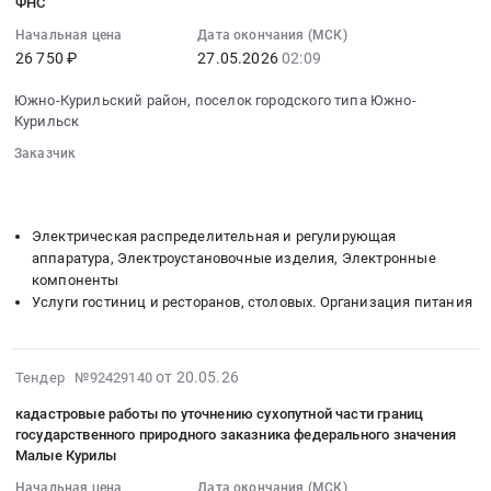
ФНС
Курильский
использование
05:35:48
Предприятие
Начальная цена
Дата окончания (МСК)
район,
ПО
:
8
26 750 ₽
27.05.2026
02:09
поселок
Kaspersky
2026-
ПРОФ.
городского
Plus:
05-
Клиентская
Южно-Курильский район, поселок городского типа Южно-
типа
лицензия
27
лицензия
Курильск
Южно-
на
02:09:00
на
Заказчик
Курильск,
10
:
1
░░░░░░░░
░░░░░░░░░░░░░░░░░░░░░░░░░░░░░░░
Сахалинская
пользователей
Тендер
рабочее
░░░░░░░░░░░░░░░░░░░░
░░░░░░░░░░░░░░░░░░░░░░
область
(устройств),
на
место.
,
срок
поставку
Электронная
Электрическая распределительная и регулирующая
Russia,
действия
фискального
поставка
аппаратура, Электроустановочные изделия, Электронные
RU
—
накопителя,
Тендер
компоненты
Сахалинская
Услуги гостиниц и ресторанов, столовых. Организация питания
24
его
на
область
месяца
замена
неисключительные
Программное
at
и
имущественные
2026-
обеспечение.
Южно-
регистрация
права
от 20.05.26
Тендер №92429140
05-
Сопровождение
Курильский
в
на
кадастровые работы по уточнению сухопутной части границ
20
Предмет
район,
ФНС
использование
государственного природного заказника федерального значения
01:28:02
тендера:
поселок
Тендер
ПП
Малые Курилы
:
неисключительные
городского
на
:
Начальная цена
Дата окончания (МСК)