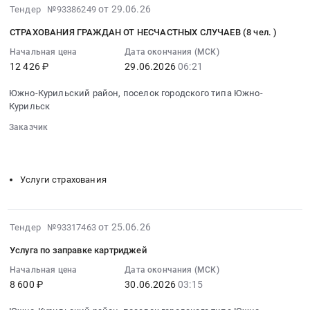
НЕСЧАСТНЫХ
Цена:
2026-
от 29.06.26
Тендер №93386249
RU
и
СЛУЧАЕВ
21600
06-
Сахалинская
пуско-
(3
СТРАХОВАНИЯ ГРАЖДАН ОТ НЕСЧАСТНЫХ СЛУЧАЕВ (8 чел. )
руб.
29
область
наладочные
чел.)
09:07:32
Начальная цена
Дата окончания (МСК)
Услуги
работы
Тендер:
12 426 ₽
29.06.2026
06:21
:
грузовых
по
СТРАХОВАНИЯ
2026-
водных
созданию
ГРАЖДАН
Южно-Курильский район, поселок городского типа Южно-
06-
перевозок
системы
Курильск
ОТ
29
Предмет
автоматической
НЕСЧАСТНЫХ
Заказчик
06:21:00
тендера:
охранной
СЛУЧАЕВ
░░░░░░░░
░░░░░░░░░░░░░░░░░░░░░░░░░░░░░░░
:
Грузопассажирские
сигнализации
(3
░░░░░░░░░░░░░░░░░░░░
░░░░░░░░░░░░░░░░░░░░░░
Тендер:
морские
с
чел.)
СТРАХОВАНИЯ
перевозки.
Услуги страхования
поставкой
at
ГРАЖДАН
Цена:
необходимого
Южно-
ОТ
25164
оборудования
Курильский
НЕСЧАСТНЫХ
руб.
2026-
от 25.06.26
и
Тендер №93317463
район,
СЛУЧАЕВ
06-
расходных
поселок
(8
Услуга по заправке картриджей
26
материалов.
городского
чел.)
03:39:07
Начальная цена
Дата окончания (МСК)
Цена:
типа
Тендер:
8 600 ₽
30.06.2026
03:15
:
147750
Южно-
СТРАХОВАНИЯ
2026-
руб.
Курильск,