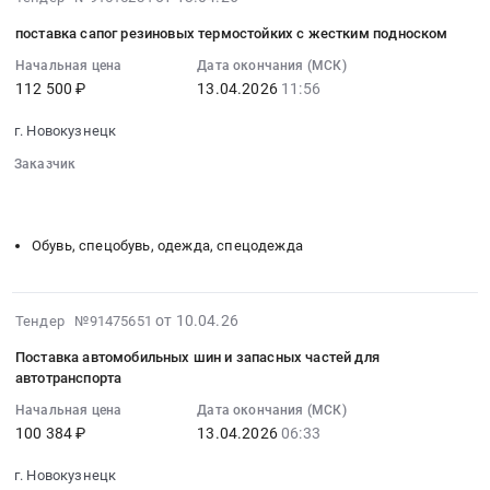
Кемеровская
на
ротационная
04-
область
поставку
поставка сапог резиновых термостойких с жестким подноском
навесная
13
,
огнетушителей
КНР-2,1
10:04:07
Начальная цена
Дата окончания (МСК)
Russia,
at
Б.
112 500 ₽
13.04.2026
11:56
:
RU
г.
Цена:
2026-
Кемеровская
Новокузнецк,
г. Новокузнецк
335200
04-
область
Кемеровская
руб.
13
Заказчик
Автомобильные
область
11:56:00
░░░░░░░░
░░░░░░░░░░░░░░░░░░░░░░░░░
и
,
░░░░░░░░░░░░░░░░░░░░░░░░░░░░░░░░░░
░░░░░░░░░░░
:
моторные
Russia,
Тендер
масла,
Обувь, спецобувь, одежда, спецодежда
RU
на
смазки,
Кемеровская
поставку
технические
область
сапог
жидкости
2026-
от 10.04.26
Противопожарное
Тендер №91475651
резиновых
Предмет
04-
оборудование,
термостойких
Поставка автомобильных шин и запасных частей для
тендера:
10
инвентарь
с
автотранспорта
Поставка
06:43:02
и
жестким
специальной
Начальная цена
Дата окончания (МСК)
:
его
подноском
100 384 ₽
13.04.2026
06:33
жидкости
2026-
обслуживание
Тендер
для
04-
Предмет
на
г. Новокузнецк
автомобильного
13