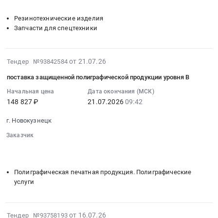
░░░░░░░░░░░░░░░░░░░░░░░░░░░░░░░░░░
░░░░░░░░░░░
:
уровня
Тендер
Резинотехнические изделия
В
на
Запчасти для спецтехники
at
поставку
г.
запасных
Новокузнецк,
частей
2026-
от 21.07.26
Тендер №93842584
Кемеровская
для
07-
область
автотранспорта
поставка защищенной полиграфической продукции уровня В
21
,
Тендер
12:06:04
Начальная цена
Дата окончания (МСК)
Russia,
на
148 827 ₽
21.07.2026
09:42
:
RU
поставку
2026-
Кемеровская
запасных
г. Новокузнецк
07-
область
частей
21
Заказчик
Полиграфическая
для
09:42:00
░░░░░░░░
░░░░░░░░░░░░░░░░░░░░░░░░░
печатная
автотранспорта
░░░░░░░░░░░░░░░░░░░░░░░░░░░░░░░░░░
░░░░░░░░░░░
:
продукция.
at
Тендер
Полиграфические
Полиграфическая печатная продукция. Полиграфические
г.
на
услуги
услуги
Новокузнецк,
поставку
Предмет
Кемеровская
защищенной
тендера:
область
полиграфической
поставка
2026-
от 16.07.26
Тендер №93758193
,