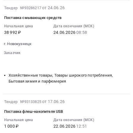
моторных
и
аттестация
2026-
от 24.06.26
топлив
Тендер №93286217
лестницы
по
06-
для
Тендер
Поставка смывающих средств
охране
24
обеспечения
на
труда,
07:05:06
Начальная цена
Дата окончания (МСК)
государственных
поставку
материалы
38 992 ₽
24.06.2026
08:58
:
нужд
стремянок
по
2026-
(бензин
и
г. Новокузнецк
охране
06-
АИ-92-
лестницы
труда
24
Заказчик
К5,
at
Предмет
08:58:00
░░░░░░░░
░░░░░░░░░░░░░░░░░░░░░░░░░
дизельное
г.
тендера:
░░░░░░░░░░░░░░░░░░░░░░░░░░░░░░░░░░
░░░░░░░░░░░
:
топливо)
Новокузнецк,
Оказание
Тендер
at
Хозяйственные товары, Товары широкого потребления,
Кемеровская
услуг
на
Кемеровская
Бытовая химия и парфюмерия
область
по
поставку
обл,
,
обучению
смывающих
Кемеровская
Russia,
работников
средств
область
2026-
от 17.06.26
Тендер №93133825
RU
вопросам
Тендер
,
06-
Кемеровская
охраны
на
Поставка флеш-накопителя USB
Russia,
18
область
труда.
поставку
RU
13:43:17
Начальная цена
Дата окончания (МСК)
Инструменты
Цена:
смывающих
Кемеровская
1 000 ₽
22.06.2026
12:51
:
Предмет
1125
средств
область