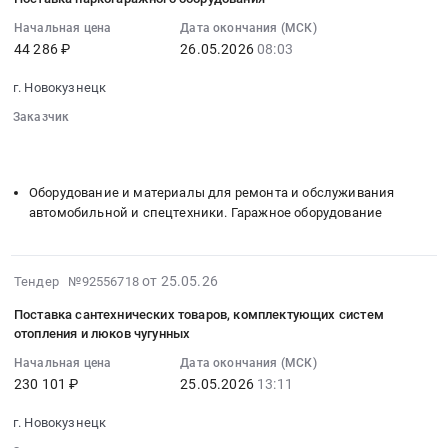
пожарной
26
1000
Russia,
сигнализации
08:16:13
Начальная цена
Дата окончания (МСК)
руб.
RU
на
44 286 ₽
26.05.2026
08:03
:
Кемеровская
пульт
2026-
область
г. Новокузнецк
подразделения
05-
Сейфы
пожарной
26
Заказчик
Предмет
охраны
08:03:00
░░░░░░░░
░░░░░░░░░░░░░░░░░░░░░░░░░
тендера:
Тендер
░░░░░░░░░░░░░░░░░░░░░░░░░░░░░░░░░░
░░░░░░░░░░░
:
Поставка
на
Тендер
сейфа
Оборудование и материалы для ремонта и обслуживания
оказание
на
и
автомобильной и спецтехники. Гаражное оборудование
услуг
поставку
шкафов
по
паркогаражного
офисных
передаче
оборудования
2026-
металлических.
от 25.05.26
Тендер №92556718
сигналов
Тендер
05-
Цена:
системы
на
Поставка сантехнических товаров, комплектующих систем
25
92500
пожарной
отопления и люков чугунных
поставку
11:21:09
руб.
сигнализации
паркогаражного
Начальная цена
Дата окончания (МСК)
:
на
оборудования
230 101 ₽
25.05.2026
13:11
2026-
пульт
at
05-
подразделения
г. Новокузнецк
г.
25
пожарной
Новокузнецк,