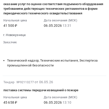
05-
сигнализации,
at
обслуживанию
оказание услуг по оценке соответствия подъемного оборудования
06
пожароохранных,
г.
требованиям действующих технических регламентов в форме
лифтов
11:36:11
контрольно-
Новокузнецк,
периодического технического освидетельствования
Тендер
:
пропускных
Кемеровская
на
Начальная цена
Дата окончания (МСК)
2026-
систем
область
оказание
41 500 ₽
06.05.2026
13:31
05-
и
,
услуг
06
оборудования
Russia,
г. Новокузнецк
по
13:31:00
Предмет
RU
техническому
Заказчик
:
тендера:
Кемеровская
обслуживанию
░░░░░░░░
░░░░░░░░░░░░░░░░░░░░░░░░░
Тендер
Оказание
область
░░░░░░░░░░░░░░░░░░░░░░░░░░░░░░░░░░
░░░░░░░░░░░
лифтов
на
комплекса
Консультирование
at
оказание
услуг
Технический надзор, Технические испытания, Экспертиза
и
г.
услуг
для
промышленной безопасности
аттестация
Новокузнецк,
по
обеспечения
по
Кемеровская
оценке
пожарной
охране
область
соответствия
2026-
безопасности
от 06.05.26
труда,
Тендер №92113277
,
подъемного
05-
объекта
материалы
Russia,
поставка системы передачи извещений о пожаре
оборудования
06
(здания).
по
RU
требованиям
11:25:04
Цена:
Начальная цена
Дата окончания (МСК)
охране
Кемеровская
действующих
45 658 ₽
06.05.2026
13:10
:
109500
труда
область
технических
2026-
руб.