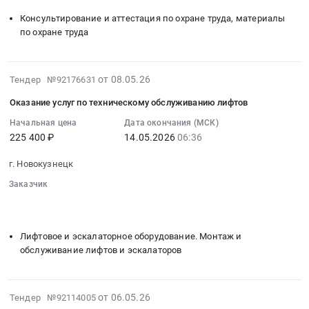
предоставлении
объекте.
для
Тендер
Консультирование и аттестация по охране труда, материалы
права
Цена:
обеспечения
на
по охране труда
использования
3000
пожарной
оказание
программного
руб.
безопасности
услуг
обеспечения.
объекта
по
2026-
от 08.05.26
Цена:
Тендер №92176631
(здания)
обучению
05-
219000
at
работников
Оказание услуг по техническому обслуживанию лифтов
12
руб.
г.
вопросам
07:33:16
Начальная цена
Дата окончания (МСК)
Новокузнецк,
охраны
225 400 ₽
14.05.2026
06:36
:
Кемеровская
труда
2026-
область
Тендер
г. Новокузнецк
05-
,
на
14
Заказчик
Russia,
оказание
06:36:00
░░░░░░░░
░░░░░░░░░░░░░░░░░░░░░░░░░
RU
услуг
░░░░░░░░░░░░░░░░░░░░░░░░░░░░░░░░░░
░░░░░░░░░░░
:
Кемеровская
по
Тендер
область
Лифтовое и эскалаторное оборудование. Монтаж и
обучению
на
обслуживание лифтов и эскалаторов
Проектирование,
работников
оказание
монтаж
вопросам
услуг
и
охраны
по
2026-
обслуживание
от 06.05.26
Тендер №92114005
труда
техническому