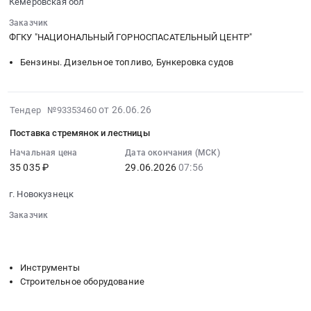
Кемеровская обл
на
26
Полиграфическая
оказание
Заказчик
16:09:23
печатная
услуг
ФГКУ "НАЦИОНАЛЬНЫЙ ГОРНОСПАСАТЕЛЬНЫЙ ЦЕНТР"
:
продукция.
по
Тендер
Полиграфические
Бензины. Дизельное топливо, Бункеровка судов
обучению
на
услуги
работников
поставку
Предмет
вопросам
моторных
тендера:
2026-
от 26.06.26
охраны
Тендер №93353460
топлив
поставка
06-
труда
для
Поставка стремянок и лестницы
защищенной
26
at
обеспечения
полиграфической
08:01:05
Начальная цена
Дата окончания (МСК)
г.
государственных
продукции
35 035 ₽
29.06.2026
07:56
:
Новокузнецк,
нужд
уровня
2026-
Кемеровская
(бензин
г. Новокузнецк
В.
06-
область
АИ-92-
Цена:
29
Заказчик
,
К5,
148827
07:56:00
░░░░░░░░
░░░░░░░░░░░░░░░░░░░░░░░░░
Russia,
дизельное
руб.
░░░░░░░░░░░░░░░░░░░░░░░░░░░░░░░░░░
░░░░░░░░░░░
:
RU
топливо)
Тендер
Кемеровская
Инструменты
Тендер
на
область
Строительное оборудование
на
поставку
Консультирование
поставку
стремянок
и