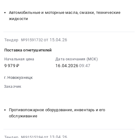
░░░░░░░░░░░░░░░░░░░░░░░░░░░░░░░░░░
░░░░░░░░░░░
:
Б
Тендер
Автомобильные и моторные масла, смазки, технические
at
на
жидкости
г.
поставку
Новокузнецк,
специальной
Кемеровская
жидкости
2026-
от 15.04.26
область
Тендер №91591732
для
04-
,
автомобильного
Поставка огнетушителей
15
Russia,
транспорта
09:57:04
Начальная цена
Дата окончания (МСК)
RU
Тендер
9 979 ₽
16.04.2026
09:47
:
Кемеровская
на
2026-
область
поставку
г. Новокузнецк
04-
Оборудование,
специальной
16
Заказчик
инвентарь,
жидкости
09:47:00
░░░░░░░░
░░░░░░░░░░░░░░░░░░░░░░░░░
товары
для
░░░░░░░░░░░░░░░░░░░░░░░░░░░░░░░░░░
░░░░░░░░░░░
:
для
автомобильного
Тендер
сельского
Противопожарное оборудование, инвентарь и его
транспорта
на
хозяйства
обслуживание
at
поставку
Предмет
г.
огнетушителей
тендера:
Новокузнецк,
Тендер
Косилка
2026-
от 13.04.26
Тендер №91515284