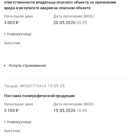
область
ремонту
ответственности владельца опасного объекта за причинение
ответственности
для
05:33:02
Мебель,
вреда в результате аварии на опасном объекте
МФУ.
владельца
системы
:
Элементы
Цена:
Начальная цена
Дата окончания (МСК)
опасного
вентиляции.
2026-
интерьера
15600
3 000 ₽
20.05.2026
05:29
объекта
Цена:
05-
Предмет
руб.
за
29541
20
тендера:
г. Новокузнецк
причинение
руб.
05:29:00
Поставка
вреда
Заказчик
:
шкафа
░░░░░░░░
░░░░░░░░░░░░░░░░░░░░░░░░░
в
Тендер
офисного
░░░░░░░░░░░░░░░░░░░░░░░░░░░░░░░░░░
░░░░░░░░░░░
результате
на
металлического.
аварии
оказание
Услуги страхования
Цена:
на
услуг
13970
опасном
по
руб.
объекте
обязательному
2026-
от 15.05.26
Тендер №92317734
Тендер
страхованию
05-
на
Поставка полиграфической продукции
гражданской
15
оказание
ответственности
08:15:02
Начальная цена
Дата окончания (МСК)
услуг
владельца
3 100 ₽
15.05.2026
10:09
:
по
опасного
2026-
обязательному
г. Новокузнецк
объекта
05-
страхованию
за
15
Заказчик