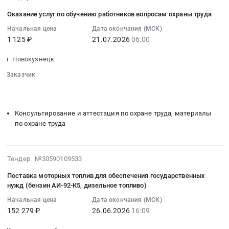
продукции
защищенной
07-
Russia,
уровня
Оказание услуг по обучению работников вопросам охраны труда
полиграфической
17
RU
В
продукции
06:43:11
Начальная цена
Дата окончания (МСК)
Кемеровская
Тендер
уровня
1 125 ₽
21.07.2026
06:00
:
область
на
В.
2026-
Резинотехнические
поставку
г. Новокузнецк
Цена:
07-
изделия
защищенной
20676
21
Заказчик
Предмет
полиграфической
руб.
06:00:00
░░░░░░░░
░░░░░░░░░░░░░░░░░░░░░░░░░
тендера:
продукции
░░░░░░░░░░░░░░░░░░░░░░░░░░░░░░░░░░
░░░░░░░░░░░
:
Поставка
уровня
Тендер
запасных
Консультирование и аттестация по охране труда, материалы
В
на
частей
по охране труда
at
оказание
для
г.
услуг
автотранспорта.
Новокузнецк,
по
Цена:
2026-
Тендер №30590109533
Кемеровская
обучению
1771
06-
область
работников
Поставка моторных топлив для обеспечения государственных
руб.
26
,
нужд (бензин АИ-92-К5, дизельное топливо)
вопросам
16:09:23
Russia,
охраны
Начальная цена
Дата окончания (МСК)
:
RU
труда
152 279 ₽
26.06.2026
16:09
2026-
Кемеровская
Тендер
06-
область