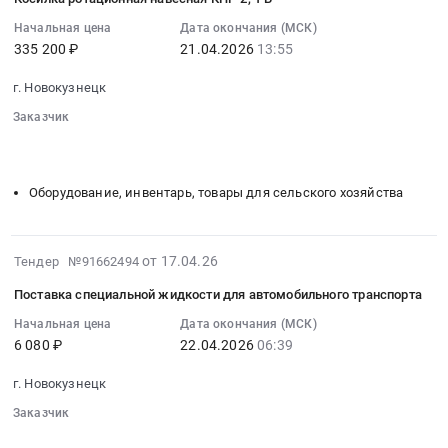
01
спецодежда
at
18:52:02
Начальная цена
Дата окончания (МСК)
Предмет
г.
335 200 ₽
21.04.2026
13:55
:
тендера:
Новокузнецк,
2026-
полуботиноки.
Кемеровская
г. Новокузнецк
04-
Цена:
область
21
230490
Заказчик
,
13:55:00
░░░░░░░░
░░░░░░░░░░░░░░░░░░░░░░░░░
руб.
Russia,
░░░░░░░░░░░░░░░░░░░░░░░░░░░░░░░░░░
░░░░░░░░░░░
:
RU
Тендер
Оборудование, инвентарь, товары для сельского хозяйства
Кемеровская
на
область
косилку
Обувь,
ротационная
2026-
спецобувь,
от 17.04.26
Тендер №91662494
навесная
04-
одежда,
КНР-2,1
Поставка специальной жидкости для автомобильного транспорта
20
спецодежда
Б
06:44:03
Начальная цена
Дата окончания (МСК)
Предмет
Тендер
6 080 ₽
22.04.2026
06:39
:
тендера:
на
2026-
полуботиноки.
косилку
г. Новокузнецк
04-
Цена:
ротационная
22
230490
Заказчик
навесная
06:39:00
░░░░░░░░
░░░░░░░░░░░░░░░░░░░░░░░░░
руб.
КНР-2,1