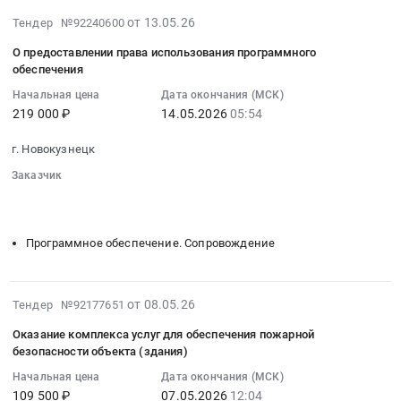
за
Кемеровская
стендов
RU
2026-
причинение
от 13.05.26
Тендер №92240600
область
Тендер
Кемеровская
05-
вреда
Полиграфическая
на
О предоставлении права использования программного
область
13
в
печатная
обеспечения
поставку
Услуги
06:00:48
результате
продукция.
информационных
страхования
Начальная цена
Дата окончания (МСК)
:
аварии
Полиграфические
стендов
219 000 ₽
14.05.2026
05:54
Предмет
2026-
на
услуги
at
тендера:
05-
опасном
Предмет
г. Новокузнецк
г.
Оказание
14
объекте
тендера:
Новокузнецк,
услуг
Заказчик
05:54:00
at
Поставка
Кемеровская
░░░░░░░░
░░░░░░░░░░░░░░░░░░░░░░░░░
по
:
г.
полиграфической
область
░░░░░░░░░░░░░░░░░░░░░░░░░░░░░░░░░░
░░░░░░░░░░░
обязательному
Тендер:
Новокузнецк,
продукции.
,
страхованию
О
Кемеровская
Цена:
Программное обеспечение. Сопровождение
Russia,
гражданской
предоставлении
область
3100
RU
ответственности
права
,
руб.
Кемеровская
владельца
использования
Russia,
2026-
от 08.05.26
Тендер №92177651
область
опасного
программного
RU
05-
Оборудование
объекта
обеспечения
Оказание комплекса услуг для обеспечения пожарной
Кемеровская
08
и
безопасности объекта (здания)
за
Тендер:
область
09:44:07
материалы
причинение
О
Услуги
Начальная цена
Дата окончания (МСК)
:
для
вреда
предоставлении
страхования
109 500 ₽
07.05.2026
12:04
2026-