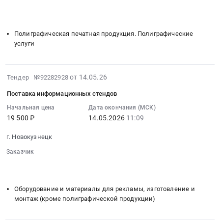
гражданской
причинение
10:09:00
░░░░░░░░
░░░░░░░░░░░░░░░░░░░░░░░░░
ответственности
вреда
░░░░░░░░░░░░░░░░░░░░░░░░░░░░░░░░░░
░░░░░░░░░░░
:
владельца
в
Тендер
Полиграфическая печатная продукция. Полиграфические
опасного
результате
на
услуги
объекта
аварии
поставку
за
на
полиграфической
причинение
опасном
продукции
2026-
от 14.05.26
Тендер №92282928
вреда
объекте
Тендер
05-
в
Тендер
на
Поставка информационных стендов
14
результате
на
поставку
09:18:02
Начальная цена
Дата окончания (МСК)
аварии
оказание
полиграфической
19 500 ₽
14.05.2026
11:09
:
на
услуг
продукции
2026-
опасном
по
at
г. Новокузнецк
05-
объекте
обязательному
г.
14
Заказчик
at
страхованию
Новокузнецк,
11:09:00
░░░░░░░░
░░░░░░░░░░░░░░░░░░░░░░░░░
г.
гражданской
Кемеровская
░░░░░░░░░░░░░░░░░░░░░░░░░░░░░░░░░░
░░░░░░░░░░░
:
Новокузнецк,
ответственности
область
Тендер
Кемеровская
владельца
Оборудование и материалы для рекламы, изготовление и
,
на
область
монтаж (кроме полиграфической продукции)
опасного
Russia,
поставку
,
объекта
RU
информационных
Russia,