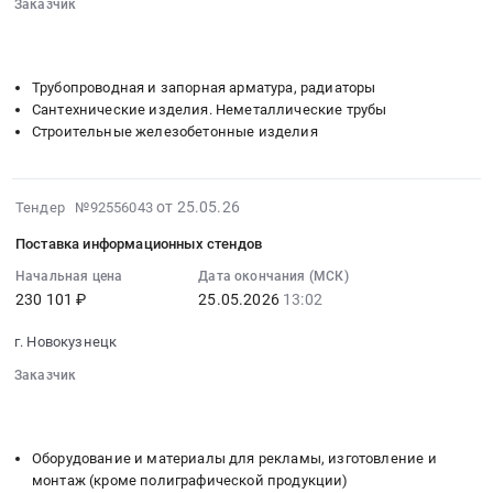
Заказчик
13:11:00
охраны
Кемеровская
░░░░░░░░
░░░░░░░░░░░░░░░░░░░░░░░░░
:
at
область
░░░░░░░░░░░░░░░░░░░░░░░░░░░░░░░░░░
░░░░░░░░░░░
Тендер
г.
,
на
Трубопроводная и запорная арматура, радиаторы
Новокузнецк,
Russia,
поставку
Сантехнические изделия. Неметаллические трубы
Кемеровская
RU
сантехнических
Строительные железобетонные изделия
область
Кемеровская
товаров,
,
область
комплектующих
Russia,
Оборудование
систем
2026-
от 25.05.26
Тендер №92556043
RU
и
отопления
05-
Кемеровская
материалы
Поставка информационных стендов
и
25
область
для
люков
11:15:58
Начальная цена
Дата окончания (МСК)
Проектирование,
ремонта
чугунных
230 101 ₽
25.05.2026
13:02
:
монтаж
и
Тендер
2026-
и
обслуживания
г. Новокузнецк
на
05-
обслуживание
автомобильной
поставку
25
Заказчик
сигнализации,
и
сантехнических
13:02:00
░░░░░░░░
░░░░░░░░░░░░░░░░░░░░░░░░░
пожароохранных,
спецтехники.
товаров,
░░░░░░░░░░░░░░░░░░░░░░░░░░░░░░░░░░
░░░░░░░░░░░
:
контрольно-
Гаражное
комплектующих
Тендер
пропускных
оборудование
Оборудование и материалы для рекламы, изготовление и
систем
на
систем
монтаж (кроме полиграфической продукции)
Предмет
отопления