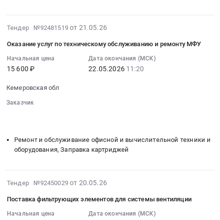
поставку
и
тендера:
и
информационных
оборудования
Поставка
люков
стендов
Предмет
2026-
паркогаражного
от 21.05.26
Тендер №92481519
чугунных
Тендер
тендера:
05-
оборудования.
at
на
Оказание услуг по техническому обслуживанию и ремонту МФУ
Оказание
21
Цена:
г.
поставку
услуг
13:39:14
Начальная цена
Дата окончания (МСК)
44286
Новокузнецк,
информационных
15 600 ₽
22.05.2026
11:20
по
:
руб.
Кемеровская
стендов
передаче
2026-
область
at
Кемеровская обл
сигналов
05-
,
г.
системы
22
Заказчик
Russia,
Новокузнецк,
пожарной
11:20:00
░░░░░░░░
░░░░░░░░░░░░░░░░░░░░░░░░░
RU
Кемеровская
░░░░░░░░░░░░░░░░░░░░░░░░░░░░░░░░░░
░░░░░░░░░░░
сигнализации
:
Кемеровская
область
на
Тендер
область
Ремонт и обслуживание офисной и вычислительной техники и
,
пульт
на
оборудования, Заправка картриджей
Трубопроводная
Russia,
подразделения
оказание
и
RU
пожарной
услуг
запорная
Кемеровская
охраны.
по
2026-
арматура,
от 20.05.26
Тендер №92450029
область
Цена:
техническому
05-
радиаторы
Оборудование
9000
обслуживанию
Поставка фильтрующих элементов для системы вентиляции
20
Предмет
и
руб.
и
13:14:05
Начальная цена
Дата окончания (МСК)
тендера:
материалы