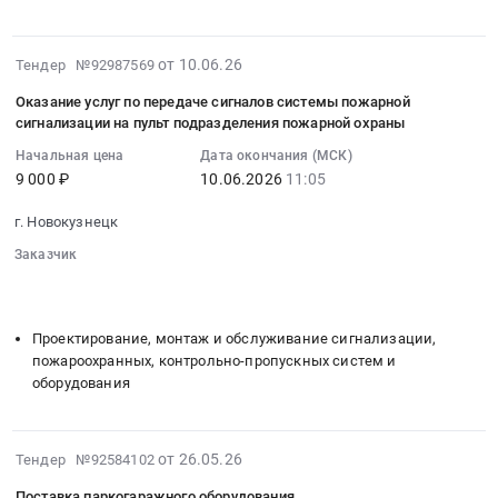
на
тендера:
152279
область
поставку
Поставка
руб.
,
сейфа
смывающих
2026-
от 10.06.26
Russia,
Тендер №92987569
и
средств.
06-
RU
шкафов
Оказание услуг по передаче сигналов системы пожарной
Цена:
10
Кемеровская
офисных
сигнализации на пульт подразделения пожарной охраны
38992
09:16:06
область
металлических
руб.
Начальная цена
Дата окончания (МСК)
:
Вычислительное
Тендер
9 000 ₽
10.06.2026
11:05
2026-
оборудование,
на
06-
Компьютеры,
поставку
г. Новокузнецк
10
Серверы
сейфа
Заказчик
11:05:00
и
и
░░░░░░░░
░░░░░░░░░░░░░░░░░░░░░░░░░
:
их
шкафов
░░░░░░░░░░░░░░░░░░░░░░░░░░░░░░░░░░
░░░░░░░░░░░
Тендер
части
офисных
на
Предмет
Проектирование, монтаж и обслуживание сигнализации,
металлических
оказание
тендера:
пожароохранных, контрольно-пропускных систем и
at
услуг
Поставка
оборудования
г.
по
флеш-
Новокузнецк,
передаче
накопителя
Кемеровская
сигналов
2026-
USB.
от 26.05.26
Тендер №92584102
область
системы
05-
Цена:
,
Поставка паркогаражного оборудования