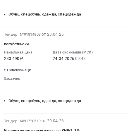
Russia,
░░░░░░░░░░░░░░░░░░░░░░░░░░░░░░░░░░
░░░░░░░░░░░
:
и
RU
Тендер
парфюмерия
Обувь, спецобувь, одежда, спецодежда
Кемеровская
на
Предмет
область
полуботиноки
тендера:
Обувь,
Тендер
Поставка
2026-
спецобувь,
от 23.04.26
Тендер №91814803
на
хозяйственных
04-
одежда,
полуботиноки
полуботиноки
товаров.
23
спецодежда
at
Цена:
09:56:01
Начальная цена
Дата окончания (МСК)
Предмет
г.
26655
230 490 ₽
24.04.2026
09:48
:
тендера:
Новокузнецк,
руб.
2026-
Полуботинки.
Кемеровская
г. Новокузнецк
04-
Цена:
область
24
230490
Заказчик
,
09:48:00
░░░░░░░░
░░░░░░░░░░░░░░░░░░░░░░░░░
руб.
Russia,
░░░░░░░░░░░░░░░░░░░░░░░░░░░░░░░░░░
░░░░░░░░░░░
:
RU
Тендер
Обувь, спецобувь, одежда, спецодежда
Кемеровская
на
область
полуботиноки
Обувь,
Тендер
2026-
спецобувь,
от 20.04.26
Тендер №91720519
на
05-
одежда,
полуботиноки
Косилка ротационная навесная КНР-2, 1 Б