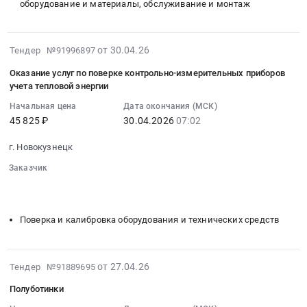
руб.
оборудование и материалы, обслуживание и монтаж
форме
at
поставку
периодического
г.
трубок
технического
Новокузнецк,
индикаторных
2026-
от 30.04.26
освидетельствования
Тендер №91996897
Кемеровская
Тендер
04-
at
область
на
Оказание услуг по поверке контрольно-измерительных приборов
30
г.
,
учета тепловой энергии
поставку
05:12:02
Новокузнецк,
Russia,
трубок
Начальная цена
Дата окончания (МСК)
:
Кемеровская
RU
индикаторных
45 825 ₽
30.04.2026
07:02
2026-
область
Кемеровская
at
04-
,
область
г. Новокузнецк
г.
30
Russia,
Пожароохранное
Новокузнецк,
Заказчик
07:02:00
RU
оборудование,
Кемеровская
░░░░░░░░
░░░░░░░░░░░░░░░░░░░░░░░░░
:
Кемеровская
сигнализация,
область
░░░░░░░░░░░░░░░░░░░░░░░░░░░░░░░░░░
░░░░░░░░░░░
Тендер
область
видеонаблюдение,
,
на
Технический
средства
Поверка и калибровка оборудования и технических средств
Russia,
оказание
надзор,
контроля
RU
услуг
Технические
доступа
Кемеровская
по
испытания,
Предмет
2026-
от 27.04.26
Тендер №91889695
область
поверке
Экспертиза
тендера:
04-
Лабораторное
контрольно-
Полуботинки
промышленной
поставка
28
(кроме
измерительных