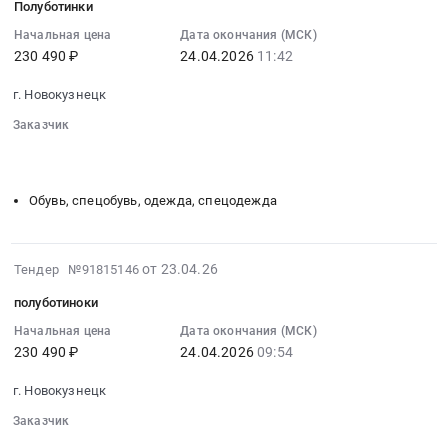
измерительных
на
Полуботинки
23
товары,
приборов
поставку
13:53:04
Начальная цена
Дата окончания (МСК)
Товары
учета
хозяйственных
230 490 ₽
24.04.2026
11:42
:
широкого
тепловой
товаров
2026-
потребления,
энергии.
at
г. Новокузнецк
04-
Бытовая
Цена:
г.
24
Заказчик
химия
45825
Новокузнецк,
11:42:00
░░░░░░░░
░░░░░░░░░░░░░░░░░░░░░░░░░
и
руб.
Кемеровская
░░░░░░░░░░░░░░░░░░░░░░░░░░░░░░░░░░
░░░░░░░░░░░
:
парфюмерия
область
Тендер
Предмет
Обувь, спецобувь, одежда, спецодежда
,
на
тендера:
Russia,
полуботинки
Поставка
RU
Тендер
хозяйственных
2026-
от 23.04.26
Кемеровская
Тендер №91815146
на
товаров.
04-
область
полуботинки
полуботиноки
Цена:
23
Хозяйственные
at
4896
11:52:09
Начальная цена
Дата окончания (МСК)
товары,
г.
руб.
230 490 ₽
24.04.2026
09:54
:
Товары
Новокузнецк,
2026-
широкого
Кемеровская
г. Новокузнецк
04-
потребления,
область
24
Заказчик
Бытовая
,
09:54:00
░░░░░░░░
░░░░░░░░░░░░░░░░░░░░░░░░░
химия