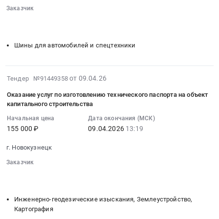
тендера:
поставку
транспорта.
Заказчик
06:33:00
Поставка
сапог
Цена:
░░░░░░░░
░░░░░░░░░░░░░░░░░░░░░░░░░
:
огнетушителей.
резиновых
░░░░░░░░░░░░░░░░░░░░░░░░░░░░░░░░░░
░░░░░░░░░░░
6080
Тендер
Цена:
термостойких
руб.
на
9979
Шины для автомобилей и спецтехники
с
поставку
руб.
жестким
автомобильных
подноском
шин
2026-
от 09.04.26
Тендер №91449358
at
и
04-
г.
запасных
Оказание услуг по изготовлению технического паспорта на объект
09
Новокузнецк,
капитального строительства
частей
11:25:02
Кемеровская
для
Начальная цена
Дата окончания (МСК)
:
область
автотранспорта
155 000 ₽
09.04.2026
13:19
2026-
,
Тендер
04-
Russia,
г. Новокузнецк
на
09
RU
поставку
Заказчик
13:19:00
Кемеровская
автомобильных
░░░░░░░░
░░░░░░░░░░░░░░░░░░░░░░░░░
:
область
шин
░░░░░░░░░░░░░░░░░░░░░░░░░░░░░░░░░░
░░░░░░░░░░░
Тендер
Обувь,
и
на
спецобувь,
Инженерно-геодезические изыскания, Землеустройство,
запасных
оказание
одежда,
Картография
частей
услуг