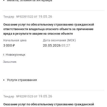
Мебель, Элементы интерьера
системы
на
область
вентиляции
поставку
Ремонт
at
шкафа
и
2026-
г.
от 19.05.26
Тендер №92391522
офисного
обслуживание
05-
Новокузнецк,
металлического
Оказание услуг по обязательному страхованию гражданской
офисной
19
Кемеровская
Тендер
ответственности владельца опасного объекта за причинение
и
05:33:02
область
вреда в результате аварии на опасном объекте
на
вычислительной
:
,
поставку
техники
Начальная цена
Дата окончания (МСК)
2026-
Russia,
шкафа
3 000 ₽
20.05.2026
05:27
и
05-
RU
офисного
оборудования,
20
Кемеровская
г. Новокузнецк
металлического
Заправка
05:27:00
область
at
картриджей
Заказчик
:
Вентиляционное
г.
Предмет
░░░░░░░░
░░░░░░░░░░░░░░░░░░░░░░░░░
Тендер
оборудование
Новокузнецк,
░░░░░░░░░░░░░░░░░░░░░░░░░░░░░░░░░░
░░░░░░░░░░░
тендера:
на
и
Кемеровская
Оказание
оказание
материалы
Услуги страхования
область
услуг
услуг
Предмет
,
по
по
тендера:
Russia,
техническому
обязательному
Поставка
2026-
от 19.05.26
Тендер №92391523
RU
обслуживанию
страхованию
фильтрующих
05-
Кемеровская
и
Оказание услуг по обязательному страхованию гражданской
гражданской
элементов
19