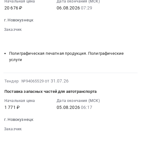
05:56:05
Начальная цена
Дата окончания (МСК)
20 676 ₽
06.08.2026
07:29
:
2026-
г. Новокузнецк
08-
06
Заказчик
07:29:00
░░░░░░░░
░░░░░░░░░░░░░░░░░░░░░░░░░
░░░░░░░░░░░░░░░░░░░░░░░░░░░░░░░░░░
░░░░░░░░░░░
:
Тендер
Полиграфическая печатная продукция. Полиграфические
на
услуги
поставку
защищенной
полиграфической
2026-
от 31.07.26
Тендер №94065529
продукции
08-
уровня
Поставка запасных частей для автотранспорта
03
В
10:10:20
Начальная цена
Дата окончания (МСК)
Тендер
1 771 ₽
05.08.2026
06:17
:
на
2026-
поставку
г. Новокузнецк
08-
защищенной
05
Заказчик
полиграфической
06:17:00
░░░░░░░░
░░░░░░░░░░░░░░░░░░░░░░░░░
продукции