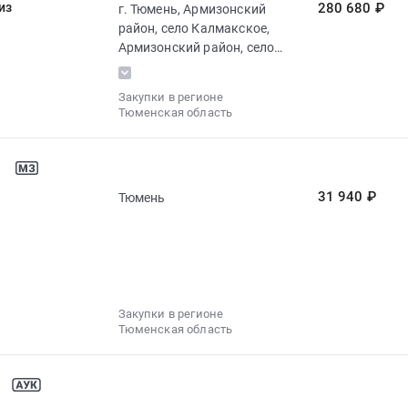
из
280 680 ₽
г. Тюмень, Армизонский
район, село Калмакское,
Армизонский район, село
Красноорловское,
Армизонский район, село
Закупки в регионе
Орлово, Армизонский
Тюменская область
район, село Раздолье, г.
Тобольск, г. Ялуторовск
31 940 ₽
Тюмень
Закупки в регионе
Тюменская область