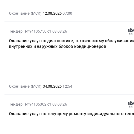
12
07:00:00
Окончание (МСК)
12.08.2026
07:00
:
Тендер
на
2026-
Тендер №94106750
от 03.08.26
поставку
08-
Оказание услуг по диагностике, техническому обслуживани
запасных
03
внутренних и наружных блоков кондиционеров
частей
14:35:03
для
:
пневматического
2026-
оборудования
08-
Тендер
04
на
12:54:00
поставку
Окончание (МСК)
04.08.2026
12:54
:
запасных
Тендер
частей
на
2026-
для
Тендер №94105302
от 03.08.26
оказание
08-
пневматического
услуг
Оказание услуг по текущему ремонту индивидуального тепл
03
оборудования
по
14:31:34
at
диагностике,
:
г.
техническому