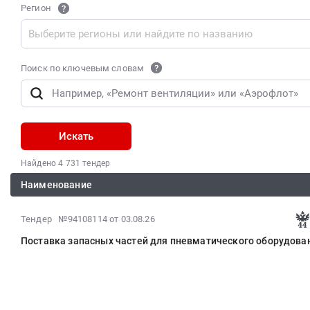
Регион
Поиск по ключевым словам
Искать
Найдено 4 731 тендер
Наименование
2026-
Тендер №94108114
от 03.08.26
08-
Поставка запасных частей для пневматического оборудова
03
15:35:54
:
2026-
08-