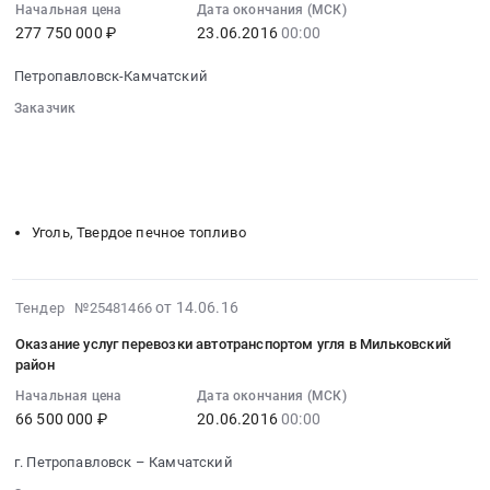
нужд
at
тонн
07:00:00
Начальная цена
Дата окончания (МСК)
ГУП
Петропавловск-
Тендер
277 750 000 ₽
23.06.2016
00:00
:
Камчатэнергоснаб.
Камчатский,
на
2016-
Цена:
Петропавловск-Камчатский
Камчатский
поставку
06-
3720200
край
угля
23
Заказчик
руб.
,
в
00:00:00
░░░░░░░░░░░░░░░░░░░░░░░░░░░░░░
Russia,
объеме
░░░░░░░░░░░░░░░░░░
░░░░░░░░░░░░░░░░░░░░░░
:
░░░░░░░░░░░░░░░░░░░░░░
░░░░░░░░
RU
1
Тендер
░░░░░░░░░░░░░░░░░░░░░░░░░░░░░░░░░░
Камчатский
450,000
на
край
тонн
поставку
Уголь, Твердое печное топливо
Услуги
at
угля
грузовых
Карагинский
в
водных
район,
объеме
2016-
от 14.06.16
Тендер №25481466
перевозок
село
50
06-
Предмет
Кострома,
Оказание услуг перевозки автотранспортом угля в Мильковский
000,000
14
район
тендера:
Камчатский
тонн
07:00:00
Оказание
край
Тендер
Начальная цена
Дата окончания (МСК)
:
услуг
,
66 500 000 ₽
20.06.2016
00:00
на
2016-
по
Russia,
поставку
06-
морской
г. Петропавловск – Камчатский
RU
угля
20
перевозке
Камчатский