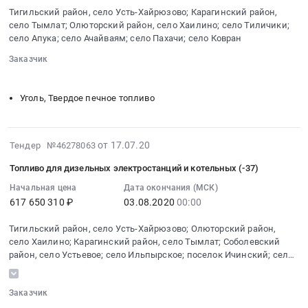
2021-
на
район,
Тигильский район, село Усть-Хайрюзово; Карагинский район,
03-
поставку
село
село Тымлат; Олюторский район, село Хаилино; село Тиличики;
10
угля
Тымлат;
село Апука; село Ачайваям; село Пахачи; село Ковран
00:00:00
марки
Олюторский
Заказчик
:
Д-
район,
░░░░░░
░░░░░░░░░░░░░░░░░░░░░░░░░░░░░░░░░░
Тендер
длиннопламенного
село
на
в
Уголь, Твердое печное топливо
Хаилино;
поставку
населенные
село
угля
пункты
Тиличики;
марки
Камчатского
2020-
село
от 17.07.20
Тендер №46278063
Д-
края
07-
Пахачи;
длиннопламенного
Топливо для дизельных электростанций и котельных (-37)
at
17
село
Тендер
Тигильский
07:00:00
Начальная цена
Дата окончания (МСК)
Ковран,
на
район,
617 650 310 ₽
03.08.2020
00:00
:
Камчатский
поставку
село
2020-
край
угля
Тигильский район, село Усть-Хайрюзово; Олюторский район,
Усть-
08-
,
село Хаилино; Карагинский район, село Тымлат; Соболевский
марки
Хайрюзово;
03
Russia,
район, село Устьевое; село Ильпырское; поселок Ичинский; село
Д-
Карагинский
00:00:00
RU
Тиличики; село Апука; село Ачайваям; село Вывенка; село
длиннопламенного
район,
:
Камчатский
Пахачи; село Средние Пахачи
at
село
Заказчик
Тендер
край
Тигильский
░░░░░░
░░░░░░░░░░░░░░░░░░░░░░░░░░░░░░░░░░