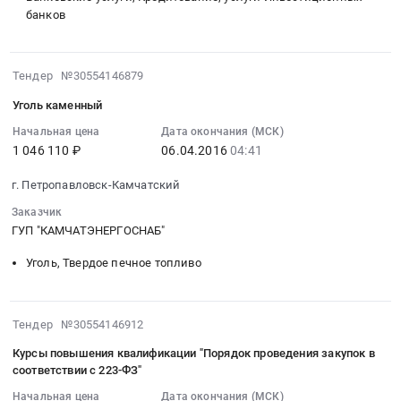
НА
предоставление
банков
г.
ПРАВО
кредита
Петропавловск-
ЗАКЛЮЧЕНИЯ
в
Камчатский,
ДОГОВОРОВ
сумме
2016-
Камчатский
Тендер №30554146879
ПОСТАВКИ
90
04-
край
КАМЕННЫХ
Уголь каменный
000
06
,
УГЛЕЙ
000
04:41:42
Начальная цена
Дата окончания (МСК)
Russia,
ДЛЯ
(девяноста
1 046 110 ₽
06.04.2016
04:41
:
RU
НУЖД
миллионов)
2016-
Камчатский
ГУП
г. Петропавловск-Камчатский
рублей
04-
край
КАМЧАТЭНЕРГОСНАБ
Тендер
06
Заказчик
Канцелярские
В
на
04:41:42
ГУП "КАМЧАТЭНЕРГОСНАБ"
принадлежности
КОЛИЧЕСТВЕ
предоставление
:
Предмет
22
Уголь, Твердое печное топливо
кредита
Тендер
тендера:
800,00
в
на
Канцелярские
ТОНН
сумме
уголь
товары
В
2016-
90
Тендер №30554146912
каменный
для
ИЮНЕ-
04-
000
Тендер
нужд
Курсы повышения квалификации "Порядок проведения закупок в
АВГУСТЕ
06
000
на
соответствии с 223-ФЗ"
предприятия.
2016
03:49:08
(девяноста
уголь
Цена:
ГОДА,
Начальная цена
Дата окончания (МСК)
: