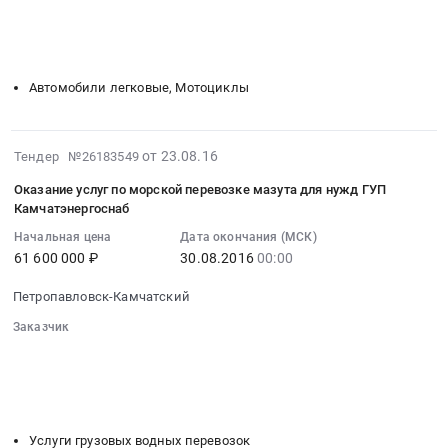
░░░░░░░░░░░░░░░░░░
░░░░░░░░░░░░░░░░░░░░░░
Камчатский
по
Тендер
░░░░░░░░░░░░░░░░░░░░░░
░░░░░░░░
край
морской
на
░░░░░░░░░░░░░░░░░░░░░░░░░░░░░░░░░░
,
перевозке
приобретение
Russia,
нефтепродуктов
легкового
Автомобили легковые, Мотоциклы
RU
для
автотранспортного
Приморский
нужд
средства
край
ГУП
для
2016-
от 23.08.16
Тендер №26183549
Услуги
Камчатэнергоснаб
нужд
08-
Оказание услуг по морской перевозке мазута для нужд ГУП
грузовых
at
ГУП
23
Камчатэнергоснаб
водных
Находка;
Камчатэнергоснаб
07:00:00
перевозок
Начальная цена
Дата окончания (МСК)
Петропавловск-
Тендер
:
61 600 000 ₽
30.08.2016
00:00
Предмет
Камчатский,
на
2016-
тендера:
Приморский
приобретение
08-
Петропавловск-Камчатский
Оказание
край
легкового
30
услуг
Камчатский
автотранспортного
Заказчик
00:00:00
по
░░░░░░░░░░░░░░░░░░░░░░░░░░░░░░
край
средства
:
░░░░░░░░░░░░░░░░░░
░░░░░░░░░░░░░░░░░░░░░░
морской
,
для
Тендер
░░░░░░░░░░░░░░░░░░░░░░
░░░░░░░░
перевозке
Russia,
нужд
на
░░░░░░░░░░░░░░░░░░░░░░░░░░░░░░░░░░
нефтепродуктов
RU
ГУП
оказание
для
Приморский
Камчатэнергоснаб
услуг
Услуги грузовых водных перевозок