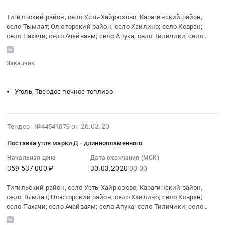
длиннопламенного
село
топливо
Усть-
2020-
Тендер
Ковран,
Тигильский район, село Усть-Хайрюзово; Карагинский район,
Предмет
Хайрюзово;
04-
на
Камчатский
село Тымлат; Олюторский район, село Хаилино; село Ковран;
тендера:
Олюторский
13
поставку
село Пахачи; село Ачайваям; село Апука; село Тиличики; село
край
Поставка
район,
00:00:00
Кострома
угля
,
угля
село
:
марки
Russia,
марки
Хаилино;
Заказчик
Тендер
«Д»-
RU
Д
░░░░░░
░░░░░░░░░░░░░░░░░░░░░░░░░░░░░░░░░░
Карагинский
на
длиннопламенного
Камчатский
-
район,
поставку
at
Уголь, Твердое печное топливо
край
длиннопламенного
село
угля
г.
Уголь,
в
Тымлат;
марки
Петропавловск-
Твердое
населенные
Соболевский
Д-
Камчатский,
2020-
печное
от 26.03.20
Тендер №44541079
пункты
район,
длиннопламенного
Камчатский
03-
топливо
Камчатского
село
Тендер
Поставка угля марки Д - длиннопламенного
край
26
Предмет
края.
Устьевое;
на
,
07:00:00
Начальная цена
Дата окончания (МСК)
тендера:
Цена:
село
поставку
Russia,
359 537 000 ₽
30.03.2020
00:00
:
Поставка
340828257
Ильпырское;
угля
RU
2020-
угля
руб.
поселок
марки
Тигильский район, село Усть-Хайрюзово; Карагинский район,
Камчатский
03-
марки
Ичинский;
Д-
село Тымлат; Олюторский район, село Хаилино; село Ковран;
край
30
Д
село
село Пахачи; село Ачайваям; село Апука; село Тиличики; село
длиннопламенного
Предмет
00:00:00
-
Кострома
Тиличики;
at
тендера:
: