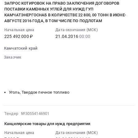
ЗАПРОС КОТИРОВОК НА ПРАВО ЗАКЛЮЧЕНИЯ ДОГОВОРОВ
услуг
Петропавловск-
угля
15
ПОСТАВКИ КАМЕННЫХ УГЛЕЙ ДЛЯ НУЖД ГУП
перевозки
Камчатский,
at
07:00:00
КАМЧАТЭНЕРГОСНАБ В КОЛИЧЕСТВЕ 22 800, 00 ТОНН В ИЮНЕ-
автотранспортом
Камчатский
Карагинский
:
АВГУСТЕ 2016 ГОДА, В ТОМ ЧИСЛЕ ПО ПОДЛОТАМ
угля
край
район,
2016-
Начальная цена
Дата окончания (МСК)
в
,
село
04-
225 492 000 ₽
21.04.2016
00:00
Мильковский
Russia,
Ивашка,
21
район.
RU
Камчатский
00:00:00
Камчатский край
Цена:
Камчатский
край
:
Заказчик
66500000
край
,
Тендер:
░░░░░░░░░░░░░░░░░░░░░░░░░░░░░░
руб.
Услуги
Russia,
ЗАПРОС
░░░░░░░░░░░░░░░░░░
░░░░░░░░░░░░░░░░░░░░░░
грузовых
RU
КОТИРОВОК
░░░░░░░░░░░░░░░░░░░░░░
░░░░░░░░
автомобильных
Камчатский
НА
░░░░░░░░░░░░░░░░░░░░░░░░░░░░░░░░░░
перевозок
край
ПРАВО
Предмет
Уголь,
Уголь, Твердое печное топливо
ЗАКЛЮЧЕНИЯ
тендера:
Твердое
ДОГОВОРОВ
Оказание
печное
ПОСТАВКИ
услуг
2016-
топливо
Тендер №30554146901
КАМЕННЫХ
перевозки
04-
Предмет
УГЛЕЙ
Канцелярские товары для нужд предприятия
автотранспортом
06
тендера:
ДЛЯ
угля
06:35:19
Начальная цена
Дата окончания (МСК)
Поставка
НУЖД