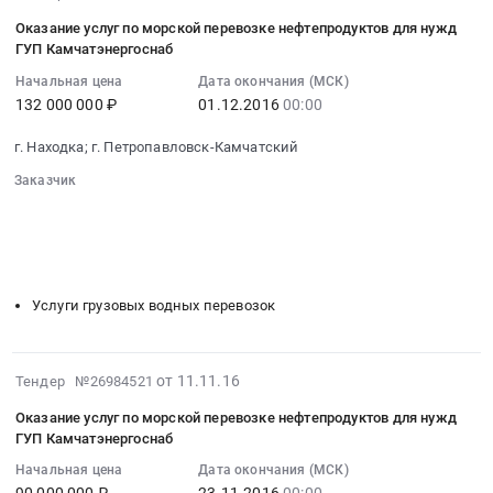
RU
угля
11-
Камчатский
Оказание услуг по морской перевозке нефтепродуктов для нужд
Тендер
30
ГУП Камчатэнергоснаб
край
на
07:00:00
Услуги
оказание
Начальная цена
Дата окончания (МСК)
:
грузовых
132 000 000 ₽
01.12.2016
00:00
услуг
2016-
автомобильных
перевозки
12-
г. Находка; г. Петропавловск-Камчатский
перевозок
автотранспортом
01
Предмет
угля
Заказчик
00:00:00
тендера:
at
░░░░░░░░░░░░░░░░░░░░░░░░░░░░░░
:
Оказание
░░░░░░░░░░░░░░░░░░
░░░░░░░░░░░░░░░░░░░░░░
Петропавловск-
Тендер
░░░░░░░░░░░░░░░░░░░░░░
░░░░░░░░
услуг
Камчатский,
на
░░░░░░░░░░░░░░░░░░░░░░░░░░░░░░░░░░
перевозки
Камчатский
оказание
автотранспортом
край
услуг
Услуги грузовых водных перевозок
угля.
,
по
Цена:
Russia,
морской
66500000
RU
перевозке
2016-
от 11.11.16
Тендер №26984521
руб.
Камчатский
нефтепродуктов
11-
Оказание услуг по морской перевозке нефтепродуктов для нужд
край
для
11
ГУП Камчатэнергоснаб
Услуги
нужд
07:00:00
грузовых
Начальная цена
Дата окончания (МСК)
ГУП
: