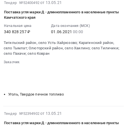
2021-
от 13.05.21
Тендер №52400492
05-
Поставка угля марки Д - длиннопламенного в населенные пункты
31
Камчатского края
19:50:12
Начальная цена
Дата окончания (МСК)
:
340 828 257 ₽
01.06.2021
00:00
2021-
06-
Тигильский район, село Усть-Хайрюзово; Карагинский район,
01
село Тымлат; Олюторский район, село Хаилино; село Тиличики;
00:00:00
село Пахачи; село Ковран
:
Заказчик
Тендер
░░░░░░░░░░░░░░░░░░░░░░░░░░░░░░
на
░░░░░░░░░░░░░░░░░░
░░░░░░░░░░░░░░░░░░░░░░
поставку
░░░░░░░░░░░░░░░░░░░░░░
░░░░░░░░
угля
░░░░░░░░░░░░░░░░░░░░░░░░░░░░░░░░░░
марки
Уголь, Твердое печное топливо
Д-
длиннопламенного
в
2021-
от 13.05.21
Тендер №52394902
населенные
05-
пункты
Поставка угля марки Д - длиннопламенного в населенные пункты
13
Камчатского