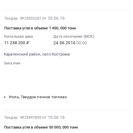
нужд
край
at
по
ГУП
Услуги
Петропавловск-
морской
Камчатэнергоснаб.
грузовых
Камчатский,
перевозке
2016-
от 20.06.16
Тендер №25532281
Цена:
водных
Камчатский
мазута
06-
Поставка угля в объеме 1 450, 000 тонн
132000000
перевозок
край
для
20
руб.
Предмет
,
нужд
07:00:00
Начальная цена
Дата окончания (МСК)
тендера:
Russia,
11 288 200 ₽
24.06.2016
00:00
ГУП
:
Оказание
RU
Камчатэнергоснаб
2016-
Карагинский район, село Кострома
услуг
Камчатский
Тендер
06-
по
край
на
24
Заказчик
морской
Автомобили
оказание
00:00:00
░░░░░░░░░░░░░░░░░░░░░░░░░░░░░░
перевозке
░░░░░░░░░░░░░░░░░░
░░░░░░░░░░░░░░░░░░░░░░
легковые,
услуг
:
░░░░░░░░░░░░░░░░░░░░░░
░░░░░░░░
нефтепродуктов
Мотоциклы
по
Тендер
░░░░░░░░░░░░░░░░░░░░░░░░░░░░░░░░░░
для
Предмет
морской
на
нужд
тендера:
перевозке
поставку
Уголь, Твердое печное топливо
ГУП
Приобретение
мазута
угля
Камчатэнергоснаб.
легкового
для
в
Цена:
автотранспортного
нужд
объеме
2016-
от 16.06.16
Тендер №25497895
90000000
средства
ГУП
1
06-
руб.
Поставка угля в объеме 50 000, 000 тонн
для
Камчатэнергоснаб
450,000
16