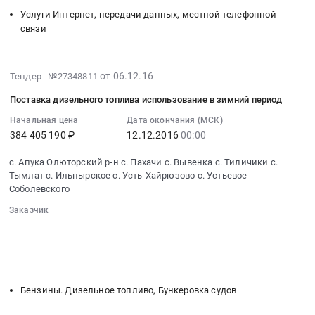
Камчатский,
:
Бухгалтерский
Услуги Интернет, передачи данных, местной телефонной
Камчатский
Тендер
связи
учет
край
на
Предмет
,
оказание
тендера:
Russia,
услуг
2016-
Аудиторские
от 06.12.16
Тендер №27348811
RU
фиксированной
12-
услуги
Камчатский
телефонной
Поставка дизельного топлива использование в зимний период
06
по
край
связи
07:00:00
Начальная цена
Дата окончания (МСК)
бухгалтерскому
Бензины.
Тендер
384 405 190 ₽
12.12.2016
00:00
:
учету
Дизельное
на
2016-
и
топливо,
оказание
с. Апука Олюторский р-н с. Пахачи с. Вывенка с. Тиличики с.
12-
отчетности.
Бункеровка
услуг
Тымлат с. Ильпырское с. Усть-Хайрюзово с. Устьевое
12
Цена:
судов
Соболевского
фиксированной
00:00:00
214533
Предмет
телефонной
Заказчик
:
руб.
тендера:
связи
░░░░░░░░░░░░░░░░░░░░░░░░░░░░░░
Тендер
Поставка
at
░░░░░░░░░░░░░░░░░░
░░░░░░░░░░░░░░░░░░░░░░
на
горюче-
░░░░░░░░░░░░░░░░░░░░░░
░░░░░░░░
г.
поставку
смазочных
░░░░░░░░░░░░░░░░░░░░░░░░░░░░░░░░░░
Петропавловск-
дизельного
материалов.
Камчатский,
Бензины. Дизельное топливо, Бункеровка судов
топлива
Цена:
Камчатский
использование
179859
край