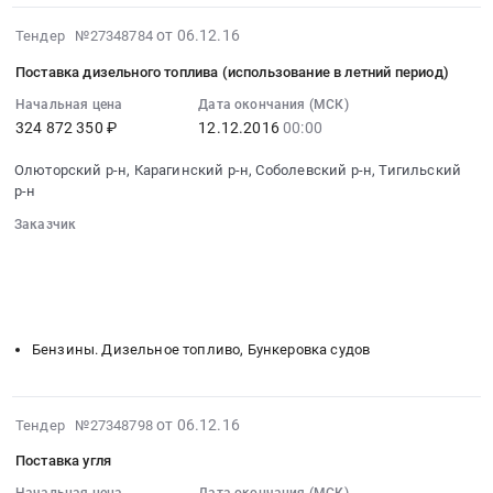
в
руб.
,
2016-
зимний
от 06.12.16
Тендер №27348784
Russia,
12-
период
RU
Поставка дизельного топлива (использование в летний период)
06
Тендер
Камчатский
07:00:00
Начальная цена
Дата окончания (МСК)
на
край
324 872 350 ₽
12.12.2016
00:00
:
поставку
Услуги
2016-
дизельного
Интернет,
Олюторский р-н, Карагинский р-н, Соболевский р-н, Тигильский
12-
топлива
передачи
р-н
12
использование
данных,
Заказчик
00:00:00
в
местной
░░░░░░░░░░░░░░░░░░░░░░░░░░░░░░
:
зимний
телефонной
░░░░░░░░░░░░░░░░░░
░░░░░░░░░░░░░░░░░░░░░░
Тендер
период
связи
░░░░░░░░░░░░░░░░░░░░░░
░░░░░░░░
на
at
░░░░░░░░░░░░░░░░░░░░░░░░░░░░░░░░░░
Предмет
поставку
с.
тендера:
дизельного
Апука
Бензины. Дизельное топливо, Бункеровка судов
Оказание
топлива
Олюторский
услуг
(использование
р-
фиксированной
в
2016-
н
от 06.12.16
Тендер №27348798
телефонной
летний
12-
с.
связи.
Поставка угля
период)
06
Пахачи
Цена: