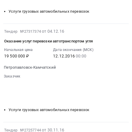
░░░░░░░░░░░░░░░░░░░░░░░░░░░░░░░░░░
период).
Камчатский
Камчатский
на
Цена:
край
край
оказание
Услуги грузовых автомобильных перевозок
324872350
,
Уголь,
услуг
руб.
Russia,
Твердое
перевозки
RU
печное
автотранспортом
2016-
от 04.12.16
Тендер №27317374
Камчатский
топливо
угля
12-
край
Предмет
Оказание услуг перевозки автотранспортом угля
Тендер
04
Уголь,
тендера:
на
07:00:00
Начальная цена
Дата окончания (МСК)
Твердое
Поставка
оказание
19 500 000 ₽
12.12.2016
00:00
:
печное
угля.
услуг
2016-
топливо
Цена:
Петропавловск-Камчатский
перевозки
12-
Предмет
298073000
автотранспортом
12
Заказчик
тендера:
руб.
угля
00:00:00
░░░░░░░░░░░░░░░░░░░░░░░░░░░░░░
Поставка
at
░░░░░░░░░░░░░░░░░░
░░░░░░░░░░░░░░░░░░░░░░
:
угля.
░░░░░░░░░░░░░░░░░░░░░░
░░░░░░░░
Петропавловск-
Тендер
Цена:
░░░░░░░░░░░░░░░░░░░░░░░░░░░░░░░░░░
Камчатский,
на
207625500
Камчатский
оказание
Услуги грузовых автомобильных перевозок
руб.
край
услуг
,
перевозки
Russia,
автотранспортом
2016-
от 30.11.16
Тендер №27257744