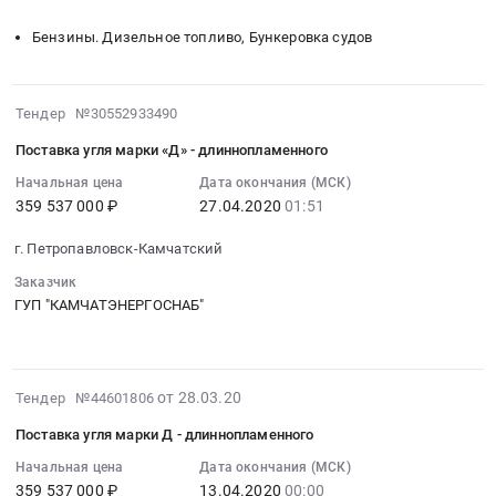
Тымлат;
на
Уголь,
район,
Олюторский
топливо
Твердое
Бензины. Дизельное топливо, Бункеровка судов
село
район,
для
печное
Усть-
село
дизельных
топливо
Хайрюзово;
Хаилино;
электростанций
Предмет
2020-
Тендер №30552933490
Карагинский
село
и
тендера:
04-
район,
Тиличики;
котельных
Поставка
Поставка угля марки «Д» - длиннопламенного
27
село
село
(-37)
угля
01:51:38
Начальная цена
Дата окончания (МСК)
Тымлат;
Пахачи;
Тендер
марки
359 537 000 ₽
27.04.2020
01:51
:
Олюторский
село
на
Д
2020-
район,
Ковран,
топливо
-
г. Петропавловск-Камчатский
04-
село
Камчатский
для
длиннопламенного
27
Заказчик
Хаилино;
край
дизельных
в
01:51:38
ГУП "КАМЧАТЭНЕРГОСНАБ"
село
,
электростанций
населенные
:
Тиличики;
Russia,
и
пункты
Тендер
село
RU
котельных
Камчатского
на
Апука;
Камчатский
(-37)
края.
2020-
от 28.03.20
Тендер №44601806
поставку
село
край
at
Цена:
03-
угля
Ачайваям;
Поставка угля марки Д - длиннопламенного
Уголь,
Тигильский
340828257
28
марки
село
Твердое
район,
руб.
07:00:00
Начальная цена
Дата окончания (МСК)
«Д»-
Пахачи;
печное
село
359 537 000 ₽
13.04.2020
00:00
: