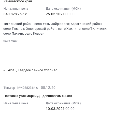
Камчатского края
13:19:11
края
Начальная цена
Дата окончания (МСК)
:
Тендер
340 828 257 ₽
25.05.2021
00:00
2021-
на
05-
поставку
Тигильский район, село Усть-Хайрюзово; Карагинский район,
25
угля
село Тымлат; Олюторский район, село Хаилино; село Тиличики;
00:00:00
марки
село Пахачи; село Ковран
:
Д-
Заказчик
Тендер
длиннопламенного
░░░░░░░░░░░░░░░░░░░░░░░░░░░░░░
на
в
░░░░░░░░░░░░░░░░░░
░░░░░░░░░░░░░░░░░░░░░░
поставку
населенные
░░░░░░░░░░░░░░░░░░░░░░
░░░░░░░░
угля
░░░░░░░░░░░░░░░░░░░░░░░░░░░░░░░░░░
пункты
марки
Камчатского
Уголь, Твердое печное топливо
Д-
края
длиннопламенного
at
в
Тигильский
2021-
от 08.12.20
Тендер №49382364
населенные
район,
03-
пункты
село
Поставка угля марки Д - длиннопламенного
09
Камчатского
Усть-
19:35:15
Начальная цена
Дата окончания (МСК)
края
Хайрюзово;
—
10.03.2021
00:00
:
Тендер
Карагинский