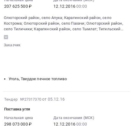
Тендер
07:00:00
Начальная цена
Дата окончания (МСК)
с.
59786.92
207 625 500 ₽
12.12.2016
00:00
на
:
Вывенка
руб.
поставку
2016-
с.
Олюторский район, село Апука; Карагинский район, село
дизельного
12-
Тиличики
Кострома; Олюторский район, село Пахачи; Олюторский район,
топлива
12
с.
село Тиличики; Карагинский район, село Тымлат; Тигильский
(использование
00:00:00
Тымлат
район, село Усть-Хайрюзово
в
:
с.
летний
Заказчик
Тендер
Ильпырское
░░░░░░░░░░░░░░░░░░░░░░░░░░░░░░
период)
на
с.
░░░░░░░░░░░░░░░░░░
░░░░░░░░░░░░░░░░░░░░░░
at
поставку
Усть-
░░░░░░░░░░░░░░░░░░░░░░
░░░░░░░░
Олюторский
угля
Хайрюзово
░░░░░░░░░░░░░░░░░░░░░░░░░░░░░░░░░░
р-
Тендер
с.
н,Карагинский
на
Устьевое
Уголь, Твердое печное топливо
р-
поставку
Соболевского,
н,
угля
Камчатский
Соболевский
at
2016-
край
от 05.12.16
Тендер №27317370
р-
Олюторский
12-
,
Поставка угля
н,
район,
05
Russia,
Тигильский
село
07:00:00
RU
Начальная цена
Дата окончания (МСК)
р-
298 073 000 ₽
12.12.2016
00:00
Апука;
:
Камчатский
н,
Карагинский
2016-
край