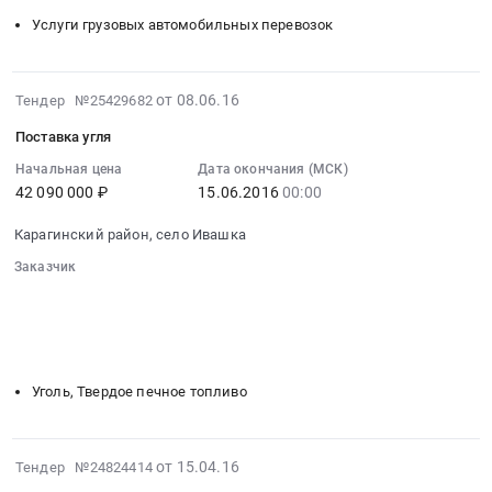
Поставка
район
услуг
Услуги грузовых автомобильных перевозок
угля
at
перевозки
в
г.
автотранспортом
объеме
Петропавловск
угля
2016-
от 08.06.16
Тендер №25429682
50
–
в
06-
Поставка угля
000,000
Камчатский ,
Усть-
08
тонн.
Камчатский
Большерецкий
07:00:00
Начальная цена
Дата окончания (МСК)
Цена:
край
42 090 000 ₽
15.06.2016
00:00
район
:
277750000
,
Тендер
2016-
руб.
Карагинский район, село Ивашка
Russia,
на
06-
RU
оказание
15
Заказчик
Камчатский
услуг
00:00:00
░░░░░░░░░░░░░░░░░░░░░░░░░░░░░░
░░░░░░░░░░░░░░░░░░
░░░░░░░░░░░░░░░░░░░░░░
край
перевозки
:
░░░░░░░░░░░░░░░░░░░░░░
░░░░░░░░
Услуги
автотранспортом
Тендер
░░░░░░░░░░░░░░░░░░░░░░░░░░░░░░░░░░
грузовых
угля
на
автомобильных
в
поставку
Уголь, Твердое печное топливо
перевозок
Усть-
угля
Предмет
Большерецкий
Тендер
тендера:
район
на
2016-
от 15.04.16
Тендер №24824414
Оказание
at
поставку
04-