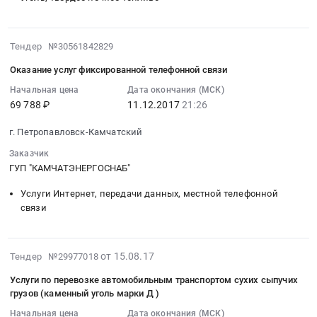
Камчатский
угля
Цена:
район,
край
каменного
357750000
село
,
Тендер
2017-
руб.
Ачайваям;
Тендер №30561842829
Russia,
на
12-
Олюторский
RU
Оказание услуг фиксированной телефонной связи
поставку
11
район,
Камчатский
угля
21:26:49
Начальная цена
Дата окончания (МСК)
село
край
каменного
69 788 ₽
11.12.2017
21:26
:
Вывенка;
Аудиторские
at
2017-
Олюторский
услуги,
г. Петропавловск-Камчатский
Олюторский
12-
район,
Бухгалтерский
район,
11
Заказчик
село
учет
село
21:26:49
ГУП "КАМЧАТЭНЕРГОСНАБ"
Пахачи;
Предмет
Тиличики,
:
Олюторский
тендера:
Услуги Интернет, передачи данных, местной телефонной
Камчатский
Тендер
район,
связи
Услуги
край
на
село
по
,
оказание
Средние
проведению
Russia,
услуг
Пахачи;
2017-
финансового
от 15.08.17
Тендер №29977018
RU
фиксированной
Олюторский
08-
аудита.
Камчатский
телефонной
район,
Услуги по перевозке автомобильным транспортом сухих сыпучих
15
Цена:
край
связи
грузов (каменный уголь марки Д )
село
07:00:00
140000
Уголь,
Тендер
Хаилино;
Начальная цена
Дата окончания (МСК)
: