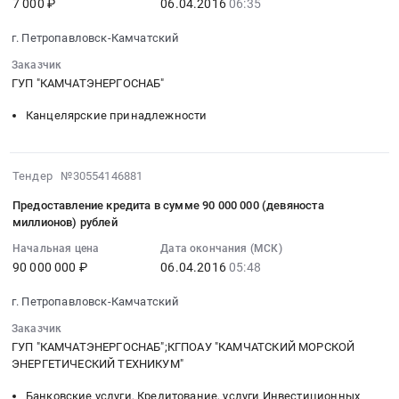
7 000 ₽
06.04.2016
06:35
в
:
угля.
ГУП
Усть-
2016-
Цена:
КАМЧАТЭНЕРГОСНАБ
г. Петропавловск-Камчатский
Большерецкий
04-
42090000
В
район.
06
руб.
Заказчик
КОЛИЧЕСТВЕ
Цена:
06:35:19
ГУП "КАМЧАТЭНЕРГОСНАБ"
22
19500000
:
800,00
Канцелярские принадлежности
руб.
Тендер
ТОНН
на
В
канцелярские
ИЮНЕ-
2016-
Тендер №30554146881
товары
АВГУСТЕ
04-
для
2016
Предоставление кредита в сумме 90 000 000 (девяноста
06
нужд
миллионов) рублей
ГОДА,
05:48:01
предприятия
В
Начальная цена
Дата окончания (МСК)
:
Тендер
ТОМ
90 000 000 ₽
06.04.2016
05:48
2016-
на
ЧИСЛЕ
04-
канцелярские
г. Петропавловск-Камчатский
ПО
06
товары
ПОДЛОТАМ
Заказчик
05:48:01
для
Тендер:
ГУП "КАМЧАТЭНЕРГОСНАБ";КГПОАУ "КАМЧАТСКИЙ МОРСКОЙ
:
нужд
ЗАПРОС
ЭНЕРГЕТИЧЕСКИЙ ТЕХНИКУМ"
Тендер
предприятия
КОТИРОВОК
на
Банковские услуги, Кредитование, услуги Инвестиционных
at