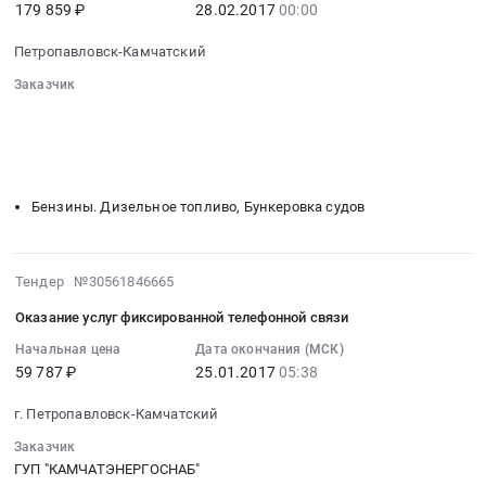
Уголь,
Тендер
179 859 ₽
28.02.2017
00:00
:
уголь
Твердое
на
2017-
марки
печное
Петропавловск-Камчатский
аудиторские
02-
Д
топливо
услуги
28
Заказчик
).
Предмет
по
00:00:00
░░░░░░░░░░░░░░░░░░░░░░░░░░░░░░
Цена:
тендера:
бухгалтерскому
░░░░░░░░░░░░░░░░░░
░░░░░░░░░░░░░░░░░░░░░░
:
19259920
Поставка
░░░░░░░░░░░░░░░░░░░░░░
░░░░░░░░
учету
Тендер
руб.
░░░░░░░░░░░░░░░░░░░░░░░░░░░░░░░░░░
каменного
и
на
угля
отчетности
поставку
Бензины. Дизельное топливо, Бункеровка судов
марки
at
горюче-
Д.
Петропавловск-
смазочных
Цена:
Камчатский,
материалов
2017-
Тендер №30561846665
21128310
Камчатский
Тендер
01-
руб.
край
Оказание услуг фиксированной телефонной связи
на
25
,
поставку
05:38:25
Начальная цена
Дата окончания (МСК)
Russia,
горюче-
59 787 ₽
25.01.2017
05:38
:
RU
смазочных
2017-
Камчатский
г. Петропавловск-Камчатский
материалов
01-
край
at
25
Заказчик
Аудиторские
Петропавловск-
05:38:25
ГУП "КАМЧАТЭНЕРГОСНАБ"
услуги,