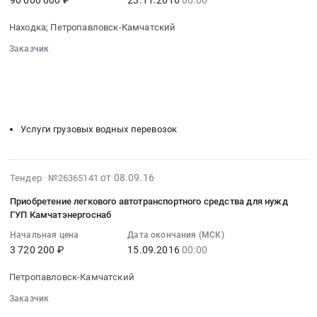
автомобильных
90 000 000 ₽
23.11.2016
00:00
Камчатэнергоснаб
2016-
перевозок
Тендер
11-
Находка; Петропавловск-Камчатский
Предмет
на
23
тендера:
оказание
Заказчик
00:00:00
Оказание
░░░░░░░░░░░░░░░░░░░░░░░░░░░░░░
услуг
:
░░░░░░░░░░░░░░░░░░
░░░░░░░░░░░░░░░░░░░░░░
услуг
по
Тендер
░░░░░░░░░░░░░░░░░░░░░░
░░░░░░░░
перевозки
морской
на
░░░░░░░░░░░░░░░░░░░░░░░░░░░░░░░░░░
автотранспортом
перевозке
оказание
угля.
нефтепродуктов
услуг
Услуги грузовых водных перевозок
Цена:
для
по
19500000
нужд
морской
руб.
ГУП
перевозке
2016-
от 08.09.16
Тендер №26365141
Камчатэнергоснаб
нефтепродуктов
09-
Приобретение легкового автотранспортного средства для нужд
at
для
08
ГУП Камчатэнергоснаб
г.
нужд
07:00:00
Начальная цена
Дата окончания (МСК)
Находка;
ГУП
:
3 720 200 ₽
15.09.2016
00:00
г.
Камчатэнергоснаб
2016-
Петропавловск-
Тендер
09-
Петропавловск-Камчатский
Камчатский,
на
15
Приморский
оказание
Заказчик
00:00:00
░░░░░░░░░░░░░░░░░░░░░░░░░░░░░░
край
услуг
: