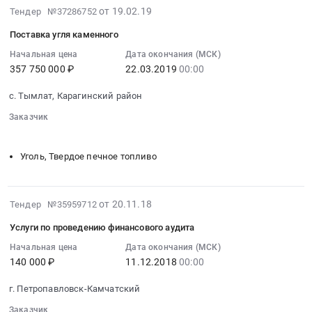
Камчатский
2019-
Russia,
(-37),
от 19.02.19
Д
Тендер №37286752
край
02-
RU
морской
-
,
Поставка угля каменного
19
Камчатский
завоз
длиннопламенного.
Russia,
07:00:00
Начальная цена
Дата окончания (МСК)
край
Тендер
Цена:
RU
357 750 000 ₽
22.03.2019
00:00
:
Аудиторские
на
359537000
Камчатский
2019-
услуги,
поставку
руб.
край
с. Тымлат, Карагинский район
03-
Бухгалтерский
топлива
Уголь,
22
учет
для
Заказчик
Твердое
00:00:00
░░░░░░
░░░░░░░░░░░░░░░░░░░░░░░░░░░░░░░░░░
Предмет
дизельных
печное
:
тендера:
электростанций
топливо
Уголь, Твердое печное топливо
Тендер
Услуги
и
Предмет
на
по
котельных
тендера:
поставку
проведению
(-37),
2018-
Поставка
от 20.11.18
Тендер №35959712
угля
аудита
морской
11-
угля
каменного
бухгалтерской
завоз
Услуги по проведению финансового аудита
20
марки
Тендер
(финансовой)
at
07:00:00
Д
Начальная цена
Дата окончания (МСК)
на
отчетности.
Соболевский
140 000 ₽
11.12.2018
00:00
:
-
поставку
Цена:
район,
2018-
длиннопламенного.
угля
113333
поселок
г. Петропавловск-Камчатский
12-
Цена:
каменного
руб.
Ичинский;
11
359537000
Заказчик