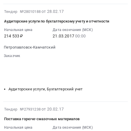
край
Russia,
угля
,
RU
марки
2017-
от 28.02.17
Тендер №28010188
Russia,
Камчатский
Д
02-
RU
край
Аудиторские услуги по бухгалтерскому учету и отчетности
Тендер
28
Камчатский
Уголь,
на
07:00:00
Начальная цена
Дата окончания (МСК)
край
Твердое
поставку
214 533 ₽
21.03.2017
00:00
:
Услуги
печное
каменного
2017-
грузовых
топливо
Петропавловск-Камчатский
угля
03-
автомобильных
Предмет
марки
21
Заказчик
перевозок
тендера:
Д
00:00:00
░░░░░░░░░░░░░░░░░░░░░░░░░░░░░░
Предмет
Уголь
at
░░░░░░░░░░░░░░░░░░
░░░░░░░░░░░░░░░░░░░░░░
:
тендера:
марки
░░░░░░░░░░░░░░░░░░░░░░
░░░░░░░░
Петропавловск-
Тендер
Услуги
░░░░░░░░░░░░░░░░░░░░░░░░░░░░░░░░░░
Д
Камчатский,
на
по
-
Камчатский
аудиторские
Аудиторские услуги, Бухгалтерский учет
перевозке
длиннопламенный.
край
услуги
автомобильным
Цена:
,
по
транспортом
535216950
Russia,
бухгалтерскому
2017-
от 20.02.17
Тендер №27931238
сухих
руб.
RU
учету
02-
сыпучих
Камчатский
Поставка горюче-смазочных материалов
и
20
грузов
край
отчетности
07:00:00
Начальная цена
Дата окончания (МСК)
(каменный