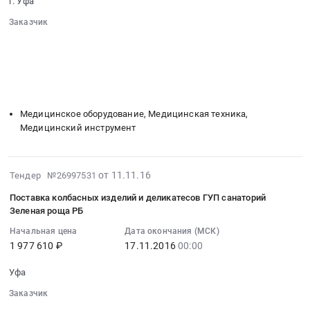
г. Уфа
11-
светодинамическое
21
Заказчик
оформление
00:00:00
░░░░░░░░░░░░░░░░░░░░░░░░░░░░░░
территории
░░░░░░░░░░░░░░░░░░
░░░░░░░░░░░░░░░░░░░░░░
:
санатория
░░░░░░░░░░░░░░░░░░
░░░░░░░░░░░░░░░░░░░░
Тендер
«Зеленая
░░░░░░░░░░░░░░
░░░░░░░░░░░░░░░░░░░░
на
░░░░░░░░░░░░░░░░░░░░░░░░
роща
поставку
at
светотерапии
Медицинское оборудование, Медицинская техника,
Город
Биоптрон
Медицинский инструмент
Уфа,
Про
Башкортостан
1
республика
2016-
Тендер
от 11.11.16
Тендер №26997531
,
11-
на
Russia,
Поставка колбасных изделий и деликатесов ГУП санаторий
11
поставку
Зеленая роща РБ
RU
07:00:00
светотерапии
Башкортостан
Начальная цена
Дата окончания (МСК)
:
Биоптрон
республика
1 977 610 ₽
17.11.2016
00:00
2016-
Про
Благоустройство
11-
1
и
Уфа
17
at
озеленение
Заказчик
00:00:00
г.
Предмет
░░░░░░░░░░░░░░░░░░░░░░░░░░░░░░