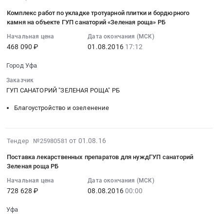
08-
Зеленая
нуждГУП
осмотра
Комплекс работ по укладке тротуарной плитки и бордюрного
01
роща
санаторий
работников
камня на объекте ГУП санаторий «Зеленая роща» РБ
17:12:32
РБ
Зеленая
ГУП
Начальная цена
Дата окончания (МСК)
:
Тендер
роща
санаторий
468 090 ₽
01.08.2016
17:12
2016-
на
РБ.
Зеленая
08-
поставку
Цена:
роща
Город Уфа
01
хлебобулочных
156337
РБ
Заказчик
17:12:32
изделий
руб.
at
ГУП САНАТОРИЙ "ЗЕЛЕНАЯ РОЩА" РБ
:
для
г.
Тендер:
нуждГУП
Уфа,
Благоустройство и озеленение
Комплекс
санаторий
Башкортостан
работ
Зеленая
республика
по
роща
,
2016-
от 01.08.16
Тендер №25980581
укладке
РБ
Russia,
08-
тротуарной
at
RU
Поставка лекарственных препаратов для нуждГУП санаторий
01
плитки
Зеленая роща РБ
г.
Башкортостан
07:00:00
и
Уфа,
республика
Начальная цена
Дата окончания (МСК)
:
бордюрного
Башкортостан
Медицинские
728 628 ₽
08.08.2016
00:00
2016-
камня
республика
и
08-
на
,
Уфа
лабораторные
08