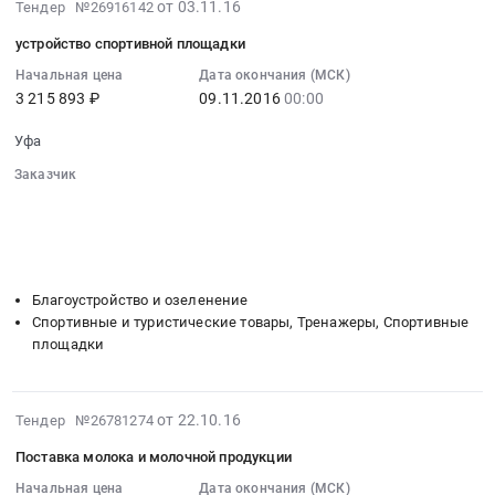
2016-
от 03.11.16
Тендер №26916142
санаторий
Цена:
укладке
11-
Зеленая
152207
тротуарной
устройство спортивной площадки
03
роща
руб.
плитки
07:00:00
Начальная цена
Дата окончания (МСК)
РБ
и
3 215 893 ₽
09.11.2016
00:00
:
at
бордюрного
2016-
Уфа,
камня
Уфа
11-
Башкортостан
тротуарного
09
Заказчик
республика
на
00:00:00
░░░░░░░░░░░░░░░░░░░░░░░░░░░░░░
,
объекте
░░░░░░░░░░░░░░░░░░
░░░░░░░░░░░░░░░░░░░░░░
:
Russia,
«ГУП
░░░░░░░░░░░░░░░░░░
░░░░░░░░░░░░░░░
░░░░░░░░░
Тендер
RU
санаторий
░░░░░░░░░░░░░░░░░░░░
░░░░░░░░░░░░░░░░░░░░░░░░
на
Башкортостан
«Зеленая
устройство
Благоустройство и озеленение
республика
роща»
спортивной
Спортивные и туристические товары, Тренажеры, Спортивные
Мясо,
РБ
площадки
площадки
Мясные
Тендер:
Тендер
продукты,
Комплекс
на
Продукция
работ
устройство
2016-
от 22.10.16
Тендер №26781274
животноводства
по
спортивной
10-
и
укладке
Поставка молока и молочной продукции
площадки
22
охоты
тротуарной
at
07:00:00
Начальная цена
Дата окончания (МСК)