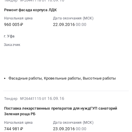
Цена:
Тендер №26441118
фасада
«Зеленая
на
09-
1910689
корпуса
Ремонт фасада корпуса ЛДК
роща»
поставку
18
руб.
№1
РБ.
мяса-
07:00:00
Начальная цена
Дата окончания (МСК)
Государственного
Цена:
говядина
960 005 ₽
22.09.2016
00:00
:
унитарного
481113.51
at
2016-
предприятия
руб.
г. Уфа
Уфа,
09-
санаторий
Башкортостан
22
Заказчик
«Зеленая
республика
00:00:00
░░░░░░░░░░░░░░░░░░░░░░░░░░░░░░
роща»
,
░░░░░░░░░░░░░░░░░░
░░░░░░░░░░░░░░░░░░░░░░
:
Республики
░░░░░░░░░░░░░░░░░░
░░░░░░░░░░░░░░░
░░░░░░░░░
Russia,
Тендер
Башкортостан
░░░░░░░░░░░░░░░░░░░░
░░░░░░░░░░░░░░░░░░░░░░░░
RU
на
at
Башкортостан
ремонт
Фасадные работы, Кровельные работы, Высотные работы
Город
республика
фасада
Уфа,
Мясо,
корпуса
Башкортостан
Мясные
ЛДК
2016-
от 16.09.16
республика
Тендер №26441115
продукты,
Тендер
09-
,
Продукция
Поставка лекарственных препаратов для нуждГУП санаторий
на
16
Russia,
Зеленая роща РБ
животноводства
ремонт
07:00:00
RU
и
фасада
Начальная цена
Дата окончания (МСК)
:
Башкортостан
охоты
744 981 ₽
23.09.2016
00:00
корпуса
2016-
республика