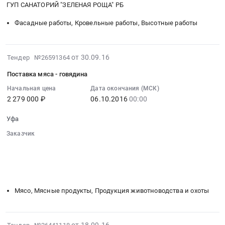
at
ГУП САНАТОРИЙ "ЗЕЛЕНАЯ РОЩА" РБ
:
республика
Уфа,
Тендер
Благоустройство
Фасадные работы, Кровельные работы, Высотные работы
Башкортостан
на
и
республика
текущий
озеленение
,
ремонт
Предмет
2016-
от 30.09.16
Тендер №26591364
Russia,
фасада
тендера:
09-
RU
корпуса
Поставка мяса - говядина
Комплекс
30
Башкортостан
№1
работ
07:00:00
Начальная цена
Дата окончания (МСК)
республика
Государственного
по
2 279 000 ₽
06.10.2016
00:00
:
Молочная
унитарного
укладке
2016-
продукция,
предприятия
Уфа
тротуарной
10-
Сыры,
санаторий
плитки
06
Заказчик
Мороженое
«Зеленая
и
00:00:00
░░░░░░░░░░░░░░░░░░░░░░░░░░░░░░
Предмет
роща»
░░░░░░░░░░░░░░░░░░
░░░░░░░░░░░░░░░░░░░░░░
бордюрного
:
тендера:
Республики
░░░░░░░░░░░░░░░░░░
░░░░░░░░░░░░░░░
░░░░░░░░░
камня
Тендер
Поставка
Башкортостан
░░░░░░░░░░░░░░░░░░░░
░░░░░░░░░░░░░░░░░░░░░░░░
тротуарного
на
молока
Тендер
на
поставку
Мясо, Мясные продукты, Продукция животноводства и охоты
и
на
объекте
мяса-
молочной
текущий
«ГУП
говядина
продукции.
ремонт
санаторий
Тендер
2016-
от 18.09.16