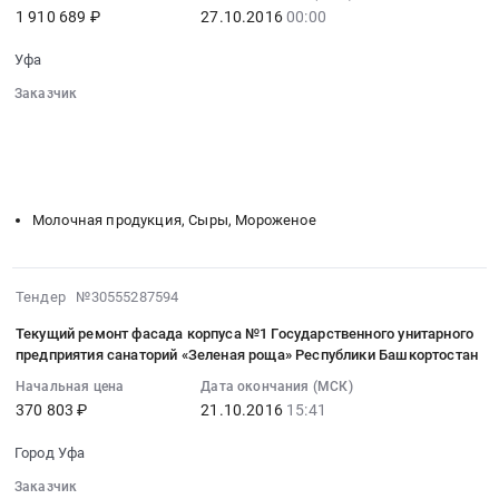
Предмет
плитки
1 910 689 ₽
27.10.2016
00:00
Уфа,
:
тендера:
и
Башкортостан
2016-
Поставка
бордюрного
Уфа
республика
10-
колбасных
камня
,
27
Заказчик
изделий
тротуарного
Russia,
00:00:00
░░░░░░░░░░░░░░░░░░░░░░░░░░░░░░
и
на
░░░░░░░░░░░░░░░░░░
░░░░░░░░░░░░░░░░░░░░░░
RU
:
деликатесов
объекте
░░░░░░░░░░░░░░░░░░
░░░░░░░░░░░░░░░
░░░░░░░░░
Башкортостан
Тендер
ГУП
«ГУП
░░░░░░░░░░░░░░░░░░░░
░░░░░░░░░░░░░░░░░░░░░░░░
республика
на
санаторий
санаторий
Благоустройство
поставку
Молочная продукция, Сыры, Мороженое
Зеленая
«Зеленая
и
молока
роща
роща»
озеленение
и
РБ.
РБ
Предмет
молочной
2016-
Тендер №30555287594
Цена:
at
тендера:
продукции
10-
1977610
Город
Текущий ремонт фасада корпуса №1 Государственного унитарного
устройство
Тендер
21
руб.
Уфа,
предприятия санаторий «Зеленая роща» Республики Башкортостан
спортивной
на
15:41:57
Башкортостан
площадки.
поставку
Начальная цена
Дата окончания (МСК)
:
республика
370 803 ₽
21.10.2016
15:41
Цена:
молока
2016-
,
3215893
и
10-
Russia,
Город Уфа
руб.
молочной
21
RU
продукции
Заказчик
15:41:57
Башкортостан