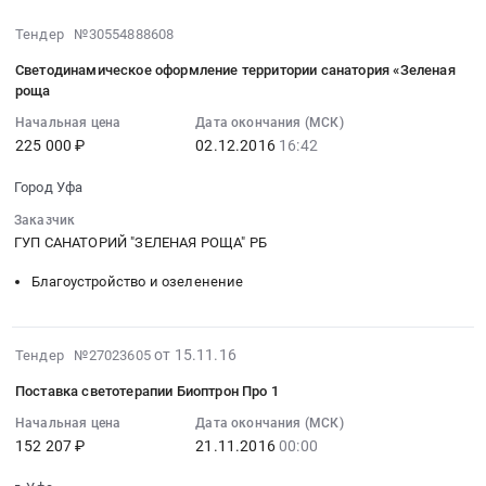
2016-
Тендер №30554888608
12-
Светодинамическое оформление территории санатория «Зеленая
02
роща
16:42:24
Начальная цена
Дата окончания (МСК)
:
225 000 ₽
02.12.2016
16:42
2016-
12-
Город Уфа
02
Заказчик
16:42:24
ГУП САНАТОРИЙ "ЗЕЛЕНАЯ РОЩА" РБ
:
Тендер
Благоустройство и озеленение
на
светодинамическое
оформление
2016-
от 15.11.16
Тендер №27023605
территории
11-
санатория
Поставка светотерапии Биоптрон Про 1
15
«Зеленая
07:00:00
Начальная цена
Дата окончания (МСК)
роща
152 207 ₽
21.11.2016
00:00
:
Тендер
2016-
на