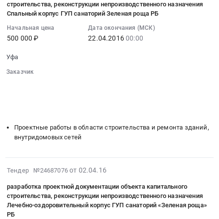
систем
RU
строительства, реконструкции непроизводственного назначения
тендера:
07:00:00
Предмет
Спальный корпус ГУП санаторий Зеленая роща РБ
кондиционирования
Башкортостан
Аренда
:
тендера:
Тендер
республика
оборудования
Начальная цена
Дата окончания (МСК)
2016-
Благоустройство
на
Медицинское
500 000 ₽
22.04.2016
00:00
технологической
04-
спортивно-
закупку,
оборудование,
линии
22
игровой
Уфа
монтаж
Медицинская
(комплекта
00:00:00
площадки
и
техника,
оборудования)
Заказчик
:
для
демонтаж
Медицинский
░░░░░░░░░░░░░░░░░░░░░░░░░░░░░░
на
Тендер
ГУП
систем
инструмент
░░░░░░░░░░░░░░░░░░
░░░░░░░░░░░░░░░░░░░░░░
условиях
на
санаторий
░░░░░░░░░░░░░░░░░░
░░░░░░░░░░░░░░░
░░░░░░░░░
кондиционирования
Предмет
невозврата
разработку
«Зеленая
░░░░░░░░░░░░░░░░░░░░
░░░░░░░░░░░░░░░░░░░░░░░░
at
тендера:
его
проектной
роща»
Город
Закупка
арендодателю
Проектные работы в области строительства и ремонта зданий,
документации
РБ.
Уфа,
гидротерапевтического
-
внутридомовых сетей
объекта
Цена:
Башкортостан
и
с
капитального
488060
республика
реабилитационно-
правом
строительства,
руб.
,
тракционного
выкупа.
2016-
от 02.04.16
реконструкции
Тендер №24687076
Russia,
оборудования.
Цена:
04-
непроизводственного
RU
разработка проектной документации объекта капитального
Цена:
6420000
02
назначения
строительства, реконструкции непроизводственного назначения
Башкортостан
2531333
руб.
07:00:00
Спальный
Лечебно-оздоровительный корпус ГУП санаторий «Зеленая роща»
республика
руб.
:
корпус
РБ