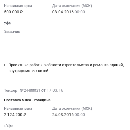
Кондиционеры
2016-
ГУП
Начальная цена
Дата окончания (МСК)
и
04-
санаторий
500 000 ₽
08.04.2016
00:00
тепловое
08
Зеленая
оборудование.
00:00:00
роща
Уфа
Монтаж
:
РБ
и
Заказчик
Тендер
Тендер
░░░░░░░░░░░░░░░░░░░░░░░░░░░░░░
обслуживание
на
на
░░░░░░░░░░░░░░░░░░
░░░░░░░░░░░░░░░░░░░░░░
Предмет
разработку
разработку
░░░░░░░░░░░░░░░░░░
░░░░░░░░░░░░░░░
░░░░░░░░░
тендера:
проектной
проектной
░░░░░░░░░░░░░░░░░░░░
░░░░░░░░░░░░░░░░░░░░░░░░
Закупка,
документации
документации
монтаж
Проектные работы в области строительства и ремонта зданий,
объекта
объекта
и
внутридомовых сетей
капитального
капитального
демонтаж
строительства,
строительства,
систем
реконструкции
реконструкции
кондиционирования.
2016-
от 17.03.16
Тендер №24488021
непроизводственного
непроизводственного
Цена:
03-
назначения
назначения
Поставка мяса - говядина
484125
17
Лечебно-
Спальный
руб.
07:00:00
Начальная цена
Дата окончания (МСК)
оздоровительный
корпус
2 124 200 ₽
24.03.2016
00:00
:
корпус
ГУП
2016-
ГУП
санаторий
г.Уфа
03-