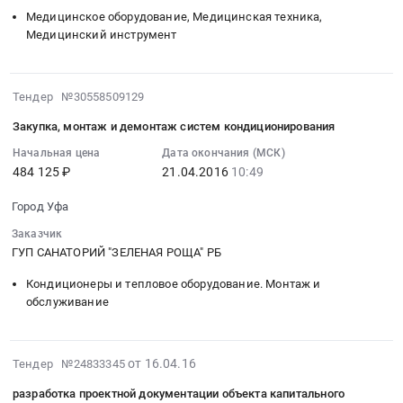
правом
игровой
прачечных
РБ.
гидротерапевтического
Медицинское оборудование, Медицинская техника,
выкупа
площадки
Предмет
Цена:
и
Медицинский инструмент
at
для
тендера:
270000
реабилитационно-
Город
ГУП
Стирка,
руб.
тракционного
Уфа,
санаторий
сушка,
2016-
оборудования
Тендер №30558509129
Башкортостан
«Зеленая
сушка
04-
Тендер
республика
роща»
Закупка, монтаж и демонтаж систем кондиционирования
и
21
на
,
РБ
глажка
10:49:51
Начальная цена
Дата окончания (МСК)
закупку
Russia,
at
постельного
484 125 ₽
21.04.2016
10:49
:
гидротерапевтического
RU
Город
белья,
2016-
и
Башкортостан
Уфа,
Город Уфа
текстильных
04-
реабилитационно-
республика
Башкортостан
изделий,
21
тракционного
Заказчик
Услуги
республика
рабочей
10:49:51
ГУП САНАТОРИЙ "ЗЕЛЕНАЯ РОЩА" РБ
оборудования
по
,
одежды
:
at
аренде,
Russia,
Кондиционеры и тепловое оборудование. Монтаж и
и
Тендер
г.
покупке
обслуживание
RU
иных
на
Уфа,
и
Башкортостан
изделий.
закупку,
Башкортостан
реализации
республика
Цена:
монтаж
республика
Прочего
2016-
Благоустройство
от 16.04.16
Тендер №24833345
0
и
,
Имущества
04-
и
руб.
демонтаж
Russia,
разработка проектной документации объекта капитального
Предмет
16
озеленение