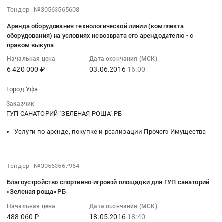
по
сушка,
программно-
2016-
Тендер №30563565608
и
программно-
сушка
техническому
06-
эскалаторное
техническому
и
сопровождению
Аренда оборудования технологической линии (комплекта
03
оборудование.
сопровождению
глажка
оборудования) на условиях невозврата его арендодателю - с
информационных
16:00:02
Монтаж
информационных
правом выкупа
постельного
систем
:
и
систем
белья,
ГУП
Начальная цена
Дата окончания (МСК)
2016-
обслуживание
ГУП
текстильных
санаторий
6 420 000 ₽
03.06.2016
16:00
06-
лифтов
санаторий
изделий,
Зеленая
03
и
Зеленая
Город Уфа
рабочей
роща
16:00:02
эскалаторов
роща
одежды
РБ
Заказчик
:
Предмет
РБ.
и
at
ГУП САНАТОРИЙ "ЗЕЛЕНАЯ РОЩА" РБ
Тендер
тендера:
Цена:
иных
Уфа,
на
Закупка
270000
Услуги по аренде, покупке и реализации Прочего Имущества
изделий
Башкортостан
аренду
буксировочной
руб.
Тендер
республика
оборудования
канатной
на
,
технологической
дороги
2016-
Тендер №30563567964
стирку,
Russia,
линии
БП
05-
сушка,
RU
(комплекта
Благоустройство спортивно-игровой площадки для ГУП санаторий
-2
18
сушка
Башкортостан
«Зеленая роща» РБ
оборудования)
(БКДм)
18:40:20
и
республика
на
без
Начальная цена
Дата окончания (МСК)
:
глажка
Программное
условиях
488 060 ₽
18.05.2016
18:40
опорная
2016-
постельного
обеспечение