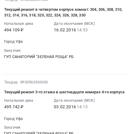
ремонт
номеров
услуг
корпуса
02-
500000
номеров
503,
Текущий ремонт в четвертом корпусе комнат: 304, 306, 308, 310,
медицинского
4
16
руб.
516,
504,
312, 314, 316, 318, 320, 322, 324, 326, 328, 330
центра.
ГУП
14:53:16
517,
505,
Начальная цена
Дата окончания (МСК)
Цена:
санаторий
:
519,
506,
494 109 ₽
16.02.2016
14:53
300000
«Зеленая
2016-
520,
507,
руб.
роща
02-
521,
511,
Город Уфа
РБ
16
522,
512,
Заказчик
Тендер
14:53:16
523,
518,
ГУП САНАТОРИЙ "ЗЕЛЕНАЯ РОЩА" РБ
на
:
524,
525,
текущий
Тендер
526,
527
ремонт
на
528,
корпуса
номеров
текущий
529,
4
2016-
Тендер №30563583650
401,
ремонт
530,
ГУП
02-
408,
в
Текущий ремонт 3-го этажа в шестнадцати номерах 4-го корпуса
531
санаторий
03
409,
четвертом
корпуса
«Зеленая
14:13:24
Начальная цена
Дата окончания (МСК)
414,
корпусе
4
495 742 ₽
03.02.2016
14:13
роща
:
415,
комнат:
ГУП
РБ
2016-
416,
304,
Город Уфа
сана-
Тендер
02-
501,
306,
торий
на
03
Заказчик
508,
308,
«Зеленая
текущий
14:13:24
ГУП САНАТОРИЙ "ЗЕЛЕНАЯ РОЩА" РБ