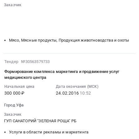
санаторий
Зеленая
24
Заказчик
«Зеленая
роща
00:00:00
░░░░░░░░░░░░░░░░░░░░░░░░░░░░░░
роща»
РБ
░░░░░░░░░░░░░░░░░░
░░░░░░░░░░░░░░░░░░░░░░
:
РБ
at
░░░░░░░░░░░░░░░░░░
░░░░░░░░░░░░░░░
░░░░░░░░░
Тендер
Тендер
Уфа,
░░░░░░░░░░░░░░░░░░░░
░░░░░░░░░░░░░░░░░░░░░░░░
на
на
Башкортостан
поставку
Мясо, Мясные продукты, Продукция животноводства и охоты
разработку
республика
мяса-
проектной
,
говядина
документации
Russia,
Тендер
2016-
объекта
Тендер №30563579733
RU
на
02-
капитального
Башкортостан
Формирование комплекса маркетинга и продвижение услуг
поставку
24
строительства,
республика
медицинского центра
мяса-
10:52:27
реконструкции
Проектные
говядина
Начальная цена
Дата окончания (МСК)
:
непроизводственного
работы
300 000 ₽
24.02.2016
10:52
at
2016-
назначения
в
г.Уфа,
02-
Лечебно-
области
Город Уфа
Башкортостан
24
оздоровительный
строительства
республика
Заказчик
10:52:27
корпус
и
,
ГУП САНАТОРИЙ "ЗЕЛЕНАЯ РОЩА" РБ
:
ГУП
ремонта
Russia,
Тендер
санаторий
зданий,
Услуги в области рекламы и маркетинга
RU
на
«Зеленая
внутридомовых