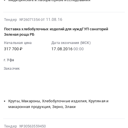
роща
по
Поставка
РБ
проведению
лекарственных
at
обязательного
препаратов
2016-
Уфа,
периодического
от 11.08.16
Тендер №26071354
для
08-
Башкортостан
медицинского
Поставка хлебобулочных изделий для нуждГУП санаторий
нуждГУП
11
республика
осмотра
Зеленая роща РБ
санаторий
07:00:00
,
работников
Начальная цена
Дата окончания (МСК)
Зеленая
:
Russia,
ГУП
317 700 ₽
17.08.2016
00:00
роща
2016-
RU
санаторий
РБ.
08-
Башкортостан
Зеленая
г. Уфа
Цена:
17
республика
роща
Заказчик
744981
00:00:00
Фармацевтические
РБ
░░░░░░░░░░░░░░░░░░░░░░░░░░░░░░
руб.
:
и
Тендер
░░░░░░░░░░░░░░░░░░
░░░░░░░░░░░░░░░░░░░░░░
Тендер
лекарственные
на
░░░░░░░░░░░░░░░░░░
░░░░░░░░░░░░░░░
░░░░░░░░░
на
средства
оказание
░░░░░░░░░░░░░░░░░░░░
░░░░░░░░░░░░░░░░░░░░░░░░
поставку
Предмет
услуг
хлебобулочных
тендера:
по
Крупы, Макароны, Хлебобулочные изделия, Крупяная и
изделий
макаронная продукция, Зерно, Злаки
Поставка
проведению
для
лекарственных
обязательного
нуждГУП
препаратов
периодического
2016-
санаторий
для
медицинского
Тендер №30563559450