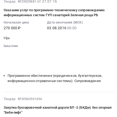
at
нуждГУП
2016-
от 27.07.16
Тендер №25929881
укладке
препаратов
Уфа,
санаторий
07-
тротуарной
Оказание услуг по программно-техническому сопровождению
для
Башкортостан
Зеленая
27
плитки
информационных систем ГУП санаторий Зеленая роща РБ
нуждГУП
республика
роща
07:00:00
и
санаторий
Начальная цена
Дата окончания (МСК)
,
РБ
:
бордюрного
270 000 ₽
03.08.2016
00:00
Зеленая
Russia,
Тендер
2016-
камня
роща
RU
на
08-
на
Уфа
РБ.
Башкортостан
поставку
03
объекте
Цена:
республика
лекарственных
Заказчик
00:00:00
ГУП
728628
░░░░░░░░░░░░░░░░░░░░░░░░░░░░░░
Фармацевтические
препаратов
:
санаторий
░░░░░░░░░░░░░░░░░░
░░░░░░░░░░░░░░░░░░░░░░
руб.
и
для
Тендер
«Зеленая
░░░░░░░░░░░░░░░░░░
░░░░░░░░░░░░░░░
░░░░░░░░░
лекарственные
нуждГУП
на
роща»
░░░░░░░░░░░░░░░░░░░░
░░░░░░░░░░░░░░░░░░░░░░░░
средства
санаторий
оказание
РБ.
Предмет
Зеленая
услуг
Программное обеспечение (юридическое, бухгалтерское,
Цена:
тендера:
роща
по
информационно-справочные системы). Сопровождение
468089.57
Поставка
РБ
программно-
руб.
лекарственных
at
техническому
препаратов
Уфа,
2016-
сопровождению
Тендер №30563561654
для
Башкортостан
07-
информационных
Закупка буксировочной канатной дороги БП -2 (БКДм) без опорная
нуждГУП
республика
08
систем
"Беби-лифт"
санаторий
,
15:09:20
ГУП