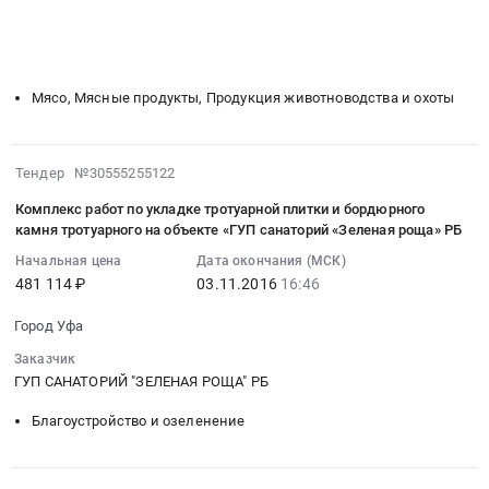
:
Уфа,
тендера:
░░░░░░░░░░░░░░░░░░
░░░░░░░░░░░░░░░░░░░░░░
Тендер
Башкортостан
Светодинамическое
░░░░░░░░░░░░░░░░░░
░░░░░░░░░░░░░░░
░░░░░░░░░
на
республика
░░░░░░░░░░░░░░░░░░░░
░░░░░░░░░░░░░░░░░░░░░░░░
оформление
поставку
,
территории
колбасных
Russia,
Мясо, Мясные продукты, Продукция животноводства и охоты
санатория
изделий
RU
«Зеленая
и
Башкортостан
роща.
деликатесов
республика
2016-
Тендер №30555255122
Цена:
ГУП
Медицинское
11-
225000
Комплекс работ по укладке тротуарной плитки и бордюрного
санаторий
оборудование,
03
руб.
камня тротуарного на объекте «ГУП санаторий «Зеленая роща» РБ
Зеленая
Медицинская
16:46:51
Начальная цена
Дата окончания (МСК)
роща
техника,
:
481 114 ₽
03.11.2016
16:46
РБ
Медицинский
2016-
Тендер
инструмент
11-
Город Уфа
на
Предмет
03
поставку
Заказчик
тендера:
16:46:51
ГУП САНАТОРИЙ "ЗЕЛЕНАЯ РОЩА" РБ
колбасных
Поставка
:
изделий
светотерапии
Тендер:
Благоустройство и озеленение
и
Биоптрон
Комплекс
деликатесов
Про
работ
ГУП
1.
по