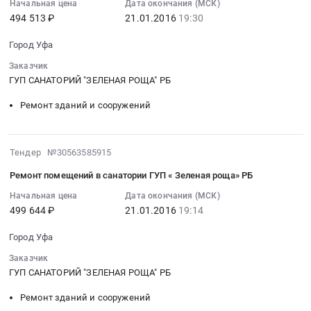
Башкортостан
Начальная цена
Дата окончания (МСК)
324,
:
Предмет
го
республика
494 513 ₽
21.01.2016
19:30
326,
2016-
тендера:
этажей
Предмет
328,
01-
Поставка
в
Город Уфа
тендера:
330.
21
лекарственных
одиннадцати
Закупка
Цена:
Заказчик
19:30:08
препаратов.
комнатах
оборудование
ГУП САНАТОРИЙ "ЗЕЛЕНАЯ РОЩА" РБ
494109.38
:
Цена:
4-
салат-
руб.
Тендер:
351600
Ремонт зданий и сооружений
го
бар
Проведению
руб.
корпуса
OASI
текущего
Тендер:
8
ремонта
2016-
Проведению
Тендер №30563585915
LUX
2-
01-
текущего
и
го
Ремонт помещений в санатории ГУП « Зеленая роща» РБ
21
ремонта
OASI
и
19:14:18
Начальная цена
Дата окончания (МСК)
4-
8
3-
499 644 ₽
21.01.2016
19:14
:
го
HOT.
го
2016-
и
Цена:
этажей
Город Уфа
01-
5-
317100
в
21
го
Заказчик
руб.
одиннадцати
19:14:18
ГУП САНАТОРИЙ "ЗЕЛЕНАЯ РОЩА" РБ
этажей
комнатах
:
в
4-
Ремонт зданий и сооружений
Тендер
одиннадцати