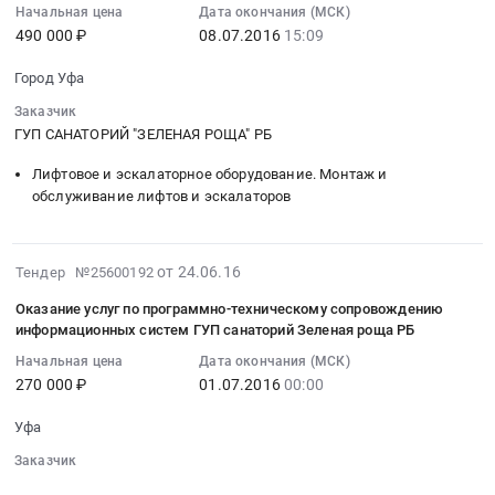
Начальная цена
Дата окончания (МСК)
Зеленая
Russia,
:
санаторий
490 000 ₽
08.07.2016
15:09
роща
RU
2016-
Зеленая
РБ.
Башкортостан
07-
роща
Город Уфа
Цена:
республика
08
РБ
1083795
Заказчик
Фармацевтические
15:09:20
Тендер
ГУП САНАТОРИЙ "ЗЕЛЕНАЯ РОЩА" РБ
руб.
и
:
на
лекарственные
Тендер
оказание
Лифтовое и эскалаторное оборудование. Монтаж и
средства
на
услуг
обслуживание лифтов и эскалаторов
Предмет
закупку
по
тендера:
буксировочной
программно-
Поставка
канатной
техническому
2016-
от 24.06.16
Тендер №25600192
лекарственных
дороги
сопровождению
06-
препаратов
БП-2
информационных
Оказание услуг по программно-техническому сопровождению
24
информационных систем ГУП санаторий Зеленая роща РБ
для
(БКДм)
систем
07:00:00
нуждГУП
без
ГУП
Начальная цена
Дата окончания (МСК)
:
санаторий
опорная
санаторий
270 000 ₽
01.07.2016
00:00
2016-
Зеленая
"Беби-
Зеленая
07-
Уфа
роща
лифт"
роща
01
РБ.
Тендер
РБ
Заказчик
00:00:00
Цена:
на
at
░░░░░░░░░░░░░░░░░░░░░░░░░░░░░░
: