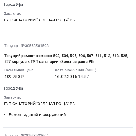
Уфа,
02-
сетей
500000
521,
Город Уфа
Башкортостан
16
Предмет
руб.
522,
Заказчик
республика
15:03:12
тендера:
523,
ГУП САНАТОРИЙ "ЗЕЛЕНАЯ РОЩА" РБ
,
:
разработка
524,
Russia,
Тендер
проектной
526,
RU
на
документации
528,
Башкортостан
текущий
объекта
529,
2016-
Тендер №30563581598
республика
ремонт
капитального
530,
02-
Услуги
номеров
строительства,
Текущий ремонт номеров 503, 504, 505, 506, 507, 511, 512, 518, 525,
531
16
в
401,
527 корпуса 4 ГУП санаторий «Зеленая роща РБ
реконструкции
корпуса
14:57:33
области
408,
непроизводственного
Начальная цена
Дата окончания (МСК)
4
:
рекламы
409,
назначения
489 750 ₽
16.02.2016
14:57
ГУП
2016-
и
414,
Лечебно-
сана-
02-
маркетинга
415,
оздоровительный
Город Уфа
торий
16
Предмет
416,
корпус
«Зеленая
Заказчик
14:57:33
тендера:
501,
ГУП
ГУП САНАТОРИЙ "ЗЕЛЕНАЯ РОЩА" РБ
роща
:
Формирование
508,
санаторий
РБ
Тендер
комплекса
509,
Ремонт зданий и сооружений
«Зеленая
Тендер
на
маркетинга
510,
роща»
на
текущий
и
514,
РБ.
текущий
ремонт
продвижение
515
2016-
Цена:
Тендер №30563581604