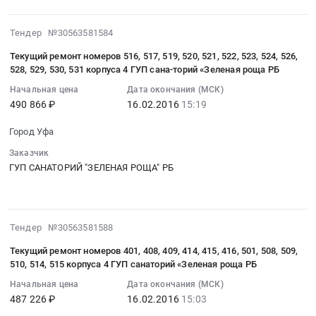
Башкортостан
формирование
роща»
сетей
республика
комплекса
РБ
Предмет
2016-
Тендер №30563581584
Мясо,
маркетинга
at
тендера:
02-
Мясные
и
Уфа,
Текущий ремонт номеров 516, 517, 519, 520, 521, 522, 523, 524, 526,
разработка
16
продукты,
продвижение
528, 529, 530, 531 корпуса 4 ГУП сана-торий «Зеленая роща РБ
Башкортостан
проектной
15:19:06
Продукция
услуг
республика
документации
Начальная цена
Дата окончания (МСК)
:
животноводства
медицинского
,
490 866 ₽
16.02.2016
15:19
объекта
2016-
и
центра
Russia,
капитального
02-
охоты
Тендер
Город Уфа
RU
строительства,
16
Предмет
на
Башкортостан
реконструкции
Заказчик
15:19:06
тендера:
формирование
республика
непроизводственного
ГУП САНАТОРИЙ "ЗЕЛЕНАЯ РОЩА" РБ
:
Поставка
комплекса
Проектные
назначения
Тендер
мяса
маркетинга
работы
Спальный
на
-
и
в
корпус
текущий
говядина.
продвижение
2016-
области
Тендер №30563581588
ГУП
ремонт
Цена:
услуг
02-
строительства
санаторий
номеров
Текущий ремонт номеров 401, 408, 409, 414, 415, 416, 501, 508, 509,
2124200
медицинского
16
и
Зеленая
516,
510, 514, 515 корпуса 4 ГУП санаторий «Зеленая роща РБ
руб.
центра
15:03:12
ремонта
роща
517,
Начальная цена
Дата окончания (МСК)
at
:
зданий,
РБ.
519,
487 226 ₽
16.02.2016
15:03
Город
2016-
внутридомовых
Цена:
520,