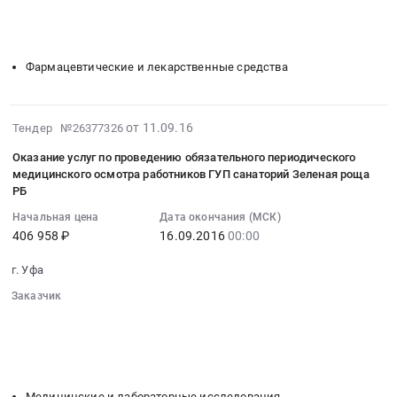
░░░░░░░░░░░░░░░░░░
░░░░░░░░░░░░░░░░░░░░░░
фасада
для
Тендер
Башкортостан.
░░░░░░░░░░░░░░░░░░
░░░░░░░░░░░░░░░
░░░░░░░░░
корпуса
нуждГУП
на
Цена:
░░░░░░░░░░░░░░░░░░░░
░░░░░░░░░░░░░░░░░░░░░░░░
ЛДК.
санаторий
поставку
370802.5
Цена:
Зеленая
лекарственных
Фармацевтические и лекарственные средства
руб.
960005
роща
препаратов
руб.
РБ
для
at
нуждГУП
2016-
от 11.09.16
Тендер №26377326
Уфа,
санаторий
09-
Оказание услуг по проведению обязательного периодического
Башкортостан
Зеленая
11
медицинского осмотра работников ГУП санаторий Зеленая роща
республика
роща
07:00:00
РБ
,
РБ
:
Начальная цена
Дата окончания (МСК)
Russia,
Тендер
2016-
406 958 ₽
16.09.2016
00:00
RU
на
09-
Башкортостан
поставку
16
г. Уфа
республика
лекарственных
00:00:00
Заказчик
Фармацевтические
препаратов
:
░░░░░░░░░░░░░░░░░░░░░░░░░░░░░░
и
для
Тендер
░░░░░░░░░░░░░░░░░░
░░░░░░░░░░░░░░░░░░░░░░
лекарственные
нуждГУП
на
░░░░░░░░░░░░░░░░░░
░░░░░░░░░░░░░░░
░░░░░░░░░
средства
санаторий
оказание
░░░░░░░░░░░░░░░░░░░░
░░░░░░░░░░░░░░░░░░░░░░░░
Предмет
Зеленая
услуг
тендера:
Медицинские и лабораторные исследования