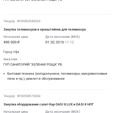
509,
310,
роща
ремонт
:
510,
312,
РБ
номеров
Тендер
514,
314,
at
503,
на
515
316,
2016-
Тендер №30563584203
Город
504,
текущий
корпуса
318,
02-
Уфа,
505,
ремонт
Закупка телевизоров и кронштейнов для телевизора
4
320,
01
Башкортостан
506,
3-
ГУП
322,
11:12:56
Начальная цена
Дата окончания (МСК)
республика
507,
го
санаторий
324,
490 000 ₽
01.02.2016
11:12
:
,
511,
этажа
«Зеленая
326,
2016-
Russia,
512,
в
Город Уфа
роща
328,
02-
RU
518,
шестнадцати
РБ
330
01
Заказчик
Башкортостан
525,
номерах
at
Тендер
11:12:56
ГУП САНАТОРИЙ "ЗЕЛЕНАЯ РОЩА" РБ
республика
527
4-
Город
на
:
Предмет
корпуса
го
Бытовая техника (холодильники, телевизоры, микроволновые
Уфа,
текущий
Тендер
тендера:
4
корпуса
печи и пр.), ремонт и обслуживание
Башкортостан
ремонт
на
Текущий
ГУП
Тендер
республика
в
закупку
ремонт
санаторий
на
,
четвертом
телевизоров
номеров
«Зеленая
текущий
2016-
Тендер №30558573654
Russia,
корпусе
и
516,
роща
ремонт
01-
RU
комнат:
кронштейнов
Закупка оборудование салат-бар OASI 8 LUX и OASI 8 HOT
517,
РБ
3-
22
Башкортостан
304,
для
519,
at
го
15:17:15
Начальная цена
Дата окончания (МСК)