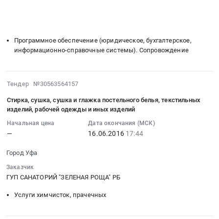
1941413
закупку
Уфа,
░░░░░░░░░░░░░░░░░░
░░░░░░░░░░░░░░░░░░░░░░
Тендер
░░░░░░░░░░░░░░░░░░
░░░░░░░░░░░░░░░
░░░░░░░░░
руб.
буксировочной
Башкортостан
на
░░░░░░░░░░░░░░░░░░░░
░░░░░░░░░░░░░░░░░░░░░░░░
канатной
республика
оказание
дороги
,
услуг
Программное обеспечение (юридическое, бухгалтерское,
БП-2
Russia,
по
информационно-справочные системы). Сопровождение
(БКДм)
RU
программно-
без
Башкортостан
техническому
опорная
республика
2016-
сопровождению
Тендер №30563564157
"Беби-
Программное
06-
информационных
лифт"
Стирка, сушка, сушка и глажка постельного белья, текстильных
обеспечение
16
систем
изделий, рабочей одежды и иных изделий
at
(юридическое,
17:44:04
ГУП
Город
бухгалтерское,
Начальная цена
Дата окончания (МСК)
:
санаторий
Уфа,
информационно-
—
16.06.2016
17:44
2016-
Зеленая
Башкортостан
справочные
06-
роща
Город Уфа
республика
системы).
16
РБ
,
Сопровождение
Заказчик
17:44:04
Тендер
Russia,
Предмет
ГУП САНАТОРИЙ "ЗЕЛЕНАЯ РОЩА" РБ
:
на
RU
тендера:
Тендер
оказание
Услуги химчисток, прачечных
Башкортостан
Оказание
на
услуг
республика
услуг
стирку,
по
Лифтовое