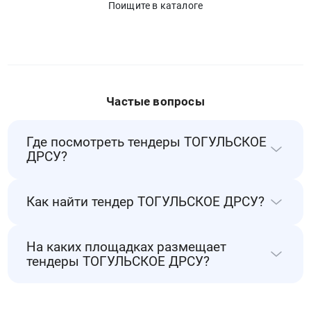
Поищите в каталоге
Частые вопросы
Где посмотреть тендеры ТОГУЛЬСКОЕ
ДРСУ?
Все тендеры ТОГУЛЬСКОЕ ДРСУ собраны на
Как найти тендер ТОГУЛЬСКОЕ ДРСУ?
РосТендер. Следите за новыми закупками
этого заказчика через уведомления на почту
Найти тендер ТОГУЛЬСКОЕ ДРСУ можно
или Телеграм.
На каких площадках размещает
через поиск по заказчикам на РосТендер.
тендеры ТОГУЛЬСКОЕ ДРСУ?
Мы отслеживаем все активные закупки
этого заказчика.
Заказчик ТОГУЛЬСКОЕ ДРСУ может
размещать тендеры на разных электронных