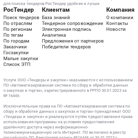
для поиска тендеров РосТендер удобнее и лучше
РосТендер
Клиентам
Компания
Поиск тендеров
База знаний
О компании
По отраслям
Тендерное сопровождение
Контакты
По регионам
Электронная подпись
Новости
По тегам
Аналитика
По городам
Предложения от партнеров
Заказчики
Победители тендеров
Госзакупки
Малые закупки
Список ЭТП
Услуги ООО «Тендеры и закупки» оказываются с использованием
ПО «Автоматизированная система по сбору и обработке данных
о закупках и торгах», зарегистрированного в РРПО 30.01.2023 за
№ 16446
Исключительные права на ПО «Автоматизированная система по
сбору и обработке данных о закупках и торгах» принадлежат ООО
«Тендеры и закупки» и реализуются путём предоставления права
использования программы на условиях предоставления
удалённого доступа через информационно-
телекоммуникационную сеть Интернет. ПО включено в реестр
российского ПО. Реестровая запись №16446 от 30.01.2023 г.