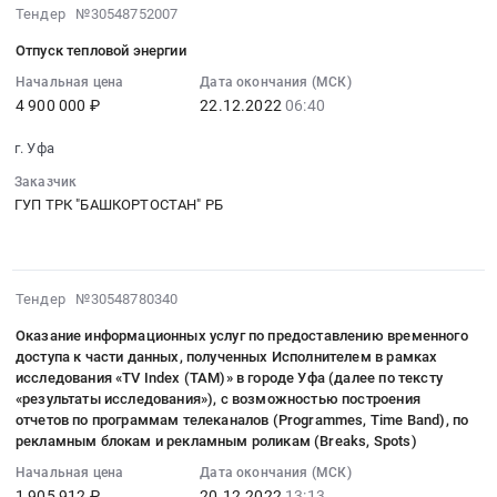
Цена:
эфирному
широкого
2022-
по
Тендер №30548752007
6800000
вещанию
потребления,
12-
итогам
руб.
Отпуск тепловой энергии
телеканала
Бытовая
22
деятельности
«БСТ»
химия
06:40:59
Начальная цена
Дата окончания (МСК)
за
в
и
4 900 000 ₽
22.12.2022
06:40
:
2022
н.п.
парфюмерия
2022-
год
г. Уфа
Акъяр,
Предмет
12-
at
Архангельское,
тендера:
22
Уфа,
Заказчик
Бакалы,
Поставка
06:40:59
ГУП ТРК "БАШКОРТОСТАН" РБ
Башкортостан
Караидель,
хозяйственных
:
республика
Мраково,
товаров.
Тендер:
,
Учалы
Цена:
Отпуск
Russia,
2022-
Республики
53422
Тендер №30548780340
тепловой
RU
12-
Башкортостан
руб.
энергии
Башкортостан
Оказание информационных услуг по предоставлению временного
20
Тендер
Тендер:
республика
доступа к части данных, полученных Исполнителем в рамках
13:13:31
на
Отпуск
Аудиторские
исследования «TV Index (TAM)» в городе Уфа (далее по тексту
:
оказание
«результаты исследования»), с возможностью построения
тепловой
услуги,
2022-
услуг
отчетов по программам телеканалов (Programmes, Time Band), по
энергии
Бухгалтерский
12-
рекламным блокам и рекламным роликам (Breaks, Spots)
по
at
учет
20
эфирному
г.
Предмет
Начальная цена
Дата окончания (МСК)
13:13:31
вещанию
1 905 912 ₽
20.12.2022
13:13