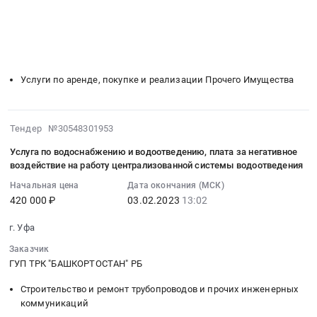
Цена:
░░░░░░░░░░░░░░░░░░░░░░░░░░░░░░
Тендер
Russia,
оборудования
Russia,
░░░░░░░░░░░░░░░░░░
░░░░░░░░░░░░░░░░░░░░░░
331000
на
RU
абонентов
RU
░░░░░░░░░░░░░░░░░░░░░░░░░░░░░░░░░░░░░░░░
руб.
оказание
Башкортостан
сети
Башкортостан
░░░░░░░░░░░░░░░░
░░░░░░░░░░░░░░░░░░░░░░░░░░
услуги
республика
кабельного
республика
░░░░░░░░░░░░░░░░░░░░
░░░░░░░░░░░░░░░░░░░░░░░░
по
Кондиционеры
телевидения.
Охранные
Услуги по аренде, покупке и реализации Прочего Имущества
аренде
и
Цена:
услуги,
светового
тепловое
720000
Инкассация
и
оборудование.
руб.
Предмет
2023-
Тендер №30548301953
звукового
Монтаж
тендера:
02-
оборудования
и
Оказание
Услуга по водоснабжению и водоотведению, плата за негативное
03
для
обслуживание
услуг
воздействие на работу централизованной системы водоотведения
13:02:04
проведения
Предмет
по
Начальная цена
Дата окончания (МСК)
:
съемок
тендера:
выезду
420 000 ₽
03.02.2023
13:02
2023-
I
Поставка
групп
02-
тура
кондиционера
быстрого
г. Уфа
03
телевизионного
с
реагирования
Заказчик
13:02:04
конкурса
установкой.
с
ГУП ТРК "БАШКОРТОСТАН" РБ
:
Байык
Цена:
использованием
Тендер:
2023
241366
комплекса
Строительство и ремонт трубопроводов и прочих инженерных
Услуга
Тендер
руб.
технических
коммуникаций
по
на