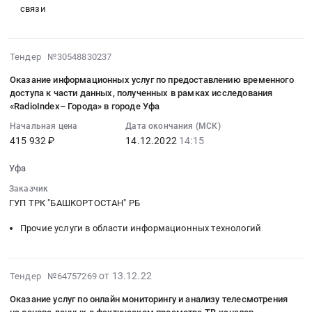
рекламным
телеканала
связи
предоставлению
(далее
блокам
«БСТ»
во
по
и
в
временное
тексту
рекламным
н.п.
2022-
пользование
Тендер №30548830237
«результаты
роликам
Акъяр,
12-
оптического
исследования»),
(Breaks,
Архангельское,
Оказание информационных услуг по предоставлению временного
14
волокна
с
Spots)
Бакалы,
доступа к части данных, полученных в рамках исследования
14:15:49
Тендер
возможностью
«RadioIndex– Города» в городе Уфа
Тендер
Караидель,
:
на
построения
на
Мраково,
Начальная цена
Дата окончания (МСК)
2022-
оказание
отчетов
оказание
Учалы
415 932 ₽
14.12.2022
14:15
12-
услуги
по
информационных
Республики
14
по
программам
услуг
Уфа
Башкортостан.
14:15:49
предоставлению
телеканалов
по
Цена:
Заказчик
:
во
(Programmes,
предоставлению
15570288.06
ГУП ТРК "БАШКОРТОСТАН" РБ
Тендер
временное
Time
временного
руб.
на
пользование
Band),
Прочие услуги в области информационных технологий
доступа
оказание
оптического
по
к
информационных
волокна
рекламным
части
услуг
at
2022-
блокам
данных,
от 13.12.22
Тендер №64757269
по
г.
12-
и
полученных
предоставлению
Оказание услуг по онлайн мониторингу и анализу телесмотрения
Уфа,
22
рекламным
Исполнителем