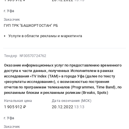
Уфа,
тендера:
:
телеканала
Башкортостан
Оказание
Тендер
г. Уфа
«БСТ»
республика
услуг
на
в
,
по
Заказчик
оказание
н.п.
Russia,
ГУП ТРК "БАШКОРТОСТАН" РБ
проведению
информационных
Акъяр,
RU
обязательного
Услуги в области рекламы и маркетинга
услуг
Архангельское,
Башкортостан
аудита
по
Бакалы,
республика
по
предоставлению
Караидель,
Предмет
проверке
2022-
временного
Мраково,
Тендер №30570724762
тендера:
бухгалтерской
12-
доступа
Учалы
Отпуск
(финансовой)
Оказание информационных услуг по предоставлению временного
20
к
Республики
тепловой
отчетности
доступа к части данных, полученных Исполнителем в рамках
13:13:31
части
Башкортостан
энергии.
исследования «TV Index (TAM)» в городе Уфа (далее по тексту
ГУП
:
данных,
at
«результаты исследования»), с возможностью построения
Цена:
ТРК
2022-
полученных
отчетов по программам телеканалов (Programmes, Time Band), по
г.
4900000
Башкортостан
12-
рекламным блокам и рекламным роликам (Breaks, Spots)
Исполнителем
Уфа,
руб.
РБ
20
в
Башкортостан
Начальная цена
Дата окончания (МСК)
по
13:13:31
рамках
республика
1 905 912 ₽
20.12.2022
13:13
итогам
:
исследования
,
деятельности
Тендер
г. Уфа
«TV
Russia,
за
на
Index
RU
Заказчик
2022