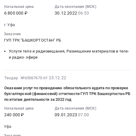
06:53:05
"Честно
передачи
передачи
доступа
Начальная цена
Дата окончания (МСК)
:
говоря"
"Честно
данных,
к
6 800 000 ₽
30.12.2022
06:53
2022-
at
говоря"
местной
ресурсам
12-
г.
г. Уфа
Тендер
телефонной
Интернет.
30
Уфа,
на
связи
Цена:
Заказчик
06:53:05
Башкортостан
приобретение
Предмет
499920
ГУП ТРК "БАШКОРТОСТАН" РБ
:
республика
прав
тендера:
руб.
Тендер
,
Услуги теле и радиовещания, Размещение материалов в теле-
на
Оказание
на
Russia,
и радио- эфире
показ
услуг
приобретение
RU
выпусков
связи
прав
Башкортостан
телевизионной
путем
на
республика
2023-
от 23.12.22
Тендер №65067670
передачи
организации
показ
Предмет
01-
"Честно
и
выпусков
Оказание услуг по проведению обязательного аудита по проверке
тендера:
12
говоря"
предоставления
бухгалтерской (финансовой) отчетности ГУП ТРК Башкортостан РБ
телевизионной
Приобретение
06:52:53
at
доступа
по итогам деятельности за 2022 год
передачи
прав
:
г.
к
"Честно
на
Начальная цена
Дата окончания (МСК)
2023-
Уфа,
информационно-
говоря"
240 000 ₽
09.01.2023
07:00
показ
01-
Башкортостан
телекоммуникационной
Тендер
выпусков
09
республика
сети
Уфа
на
телевизионной
07:00:00
,
Интернет
приобретение
передачи
Заказчик