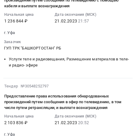
произведений путем сообщения по телевидению с помощью
передачи
в
21:57:40
и
кабеля и выплате вознаграждения
по
коммерческих
:
водоотведению
телевидению,
целях,
Начальная цена
Дата окончания (МСК)
2023-
(ул.
в
1 236 844 ₽
21.02.2023
21:57
путем
02-
Гафури
том
сообщения
21
9/1).
г. Уфа
числе
в
21:57:40
Цена:
путем
эфир
Заказчик
:
400000
ретрансляции
и
ГУП ТРК "БАШКОРТОСТАН" РБ
Тендер
руб.
Тендер
(или)
на
Услуги теле и радиовещания, Размещение материалов в теле-
на
по
предоставление
и радио- эфире
предоставление
кабелю
права
права
посредством
использования
использования
сети
обнародованных
2023-
Тендер №30548252797
фонограмм,
Интернет
произведений
02-
опубликованных
или
Предоставление права использования обнародованных
путем
21
в
аналогичных
произведений путем сообщения в эфир по телевидению, в том
сообщения
20:52:10
коммерческих
числе путем ретрансляции, и выплате вознаграждения
цифровых
по
:
целях,
сетей,
Начальная цена
Дата окончания (МСК)
телевидению
2023-
путем
в
2 103 836 ₽
21.02.2023
20:52
с
02-
сообщения
том
помощью
21
для
г. Уфа
числе