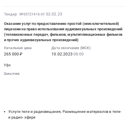
средств.
водоснабжению
оказание
Цена:
и
услуги
22666
2023-
от 02.02.23
Тендер №65721416
водоотведению,
по
руб.
02-
плата
Оказание услуг по предоставлению простой (неисключительной)
аренде
14
лицензии на право использования аудиовизуальных произведений
за
светового
04:07:46
(телевизионных передач, фильмов, мультипликационных фильмов
негативное
и
:
и прочих аудиовизуальных произведений)
воздействие
звукового
2023-
Начальная цена
Дата окончания (МСК)
на
оборудования
02-
265 000 ₽
10.02.2023
08:00
работу
для
10
централизованной
проведения
08:00:00
Уфа
системы
съемок
:
водоотведения
Заказчик
I
Тендер
░░░░░░░░░░░░░░░░░░░░░░░░░░░░░░
Тендер:
тура
на
░░░░░░░░░░░░░░░░░░
░░░░░░░░░░░░░░░░░░░░░░
Услуга
телевизионного
оказание
░░░░░░░░░░░░░░░░░░░░░░░░░░░░░░░░░░░░░░░░
по
конкурса
услуг
░░░░░░░░░░░░░░░░
░░░░░░░░░░░░░░░░░░░░░░░░░░
водоснабжению
Байык
по
░░░░░░░░░░░░░░░░░░░░
░░░░░░░░░░░░░░░░░░░░░░░░
и
2023
предоставлению
водоотведению,
Услуги теле и радиовещания, Размещение материалов в теле-
at
простой
и радио- эфире
плата
г.
(неисключительной)
за
Уфа,
лицензии