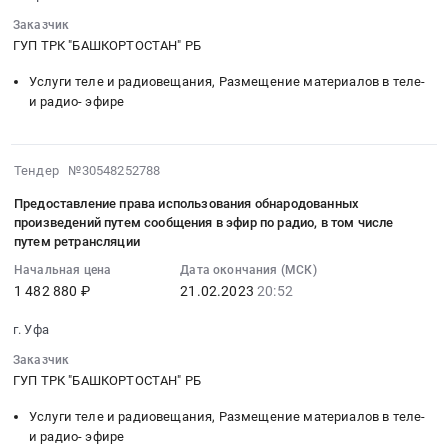
кабеля
20:52:10
всеобщего
путем
и
Заказчик
:
сведения
ретрансляции
ГУП ТРК "БАШКОРТОСТАН" РБ
выплате
Тендер
в
Тендер
вознаграждения
на
Услуги теле и радиовещания, Размещение материалов в теле-
эфир
на
Тендер
предоставление
и радио- эфире
и
предоставление
на
права
(или)
права
предоставление
использования
по
использования
права
обнародованных
2023-
кабелю
Тендер №30548252788
фонограмм,
использования
произведений
02-
посредством
опубликованных
обнародованных
Предоставление права использования обнародованных
путем
21
их
в
произведений
произведений путем сообщения в эфир по радио, в том числе
сообщения
20:52:09
передачи
коммерческих
путем ретрансляции
путем
в
:
по
целях,
сообщения
Начальная цена
Дата окончания (МСК)
эфир
2023-
телевидению,
путем
по
1 482 880 ₽
21.02.2023
20:52
по
02-
в
сообщения
телевидению
телевидению,
21
том
в
г. Уфа
с
в
20:52:09
числе
эфир
помощью
том
Заказчик
:
путем
и
кабеля
ГУП ТРК "БАШКОРТОСТАН" РБ
числе
Тендер
ретрансляции
(или)
и
путем
на
at
по
Услуги теле и радиовещания, Размещение материалов в теле-
выплате
ретрансляции,
предоставление
г.
кабелю
и радио- эфире
вознаграждения