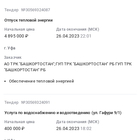
2023-
Тендер №30569324087
04-
Отпуск тепловой энергии
26
22:01:52
Начальная цена
Дата окончания (МСК)
4 895 000 ₽
26.04.2023
22:01
:
2023-
г. Уфа
04-
26
Заказчик
22:01:52
АО ТРК "БАШКОРТОСТАН";ГУП ТРК "БАШКОРТОСТАН" РБ ГУП ТРК
"БАШКОРТОСТАН" РБ
:
Тендер:
Обеспечение тепловой энергией
Отпуск
тепловой
энергии
2023-
Тендер №30569324091
Тендер:
04-
Отпуск
Услуга по водоснабжению и водоотведению (ул. Гафури 9/1)
26
тепловой
18:02:26
Начальная цена
Дата окончания (МСК)
энергии
400 000 ₽
26.04.2023
18:02
:
at
2023-
г.