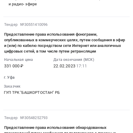
Гафури
права
и радио- эфире
9/1)
использования
at
фонограмм,
г.
опубликованных
2023-
Тендер №30551410096
Уфа,
в
02-
Башкортостан
Предоставление права использования фонограмм,
коммерческих
22
республика
опубликованных в коммерческих целях, путем сообщения в эфир
целях,
17:11:21
и (или) по кабелю посредством сети Интернет или аналогичных
,
путем
:
цифровых сетей, в том числе путем ретрансляции
Russia,
сообщения
2023-
RU
Начальная цена
Дата окончания (МСК)
для
02-
Башкортостан
331 000 ₽
22.02.2023
17:11
всеобщего
22
республика
сведения
17:11:21
г. Уфа
Обеспечение
в
:
водоснабжением,
Заказчик
эфир
Тендер
подвоз
ГУП ТРК "БАШКОРТОСТАН" РБ
и
на
воды
(или)
предоставление
Предмет
по
права
тендера:
кабелю
использования
2023-
Услуга
Тендер №30548252793
посредством
фонограмм,
02-
по
их
Предоставление права использования обнародованных
опубликованных
21
водоснабжению