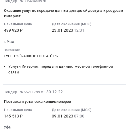
республика
2023-
Тендер №30548453978
Предмет
Поставка
Цена:
и
,
01-
тендера:
электроэнергии
420000
Оказание услуг по передаче данных для целей доступа к ресурсам
предоставления
Russia,
23
Поставка
по
Интернет
руб.
доступа
RU
12:31:33
электроэнергии.
адресу
Начальная цена
Дата окончания (МСК)
к
Башкортостан
:
Цена:
ул.
499 920 ₽
23.01.2023
12:31
информационно-
республика
2023-
200000
Гафури
телекоммуникационной
Услуги
01-
руб.
9/1.
г. Уфа
сети
теле
23
Цена:
Интернет
Заказчик
и
12:31:33
8000000
ГУП ТРК "БАШКОРТОСТАН" РБ
на
радиовещания,
:
руб.
территории
Размещение
Тендер
Услуги Интернет, передачи данных, местной телефонной
ГУП
материалов
на
связи
ТРК
в
оказание
"Башкортостан"РБ
теле-
услуг
с
и
по
2023-
от 30.12.22
Тендер №65211799
применением
радио-
передаче
03-
технологии
эфире
данных
Поставка и установка кондиционеров
30
широкополосного
Предмет
для
12:15:21
Начальная цена
Дата окончания (МСК)
беспроводного
тендера:
целей
145 513 ₽
09.01.2023
07:00
:
доступа
Оказание
доступа
2023-
Wi-
услуг
к
Уфа