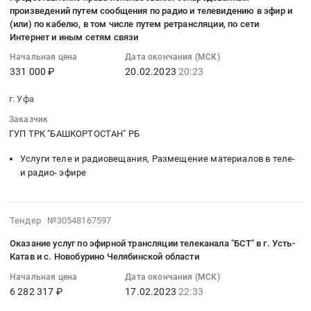
тендера:
коммерческих
Башкортостан
20
эфире
и
произведений путем сообщения по радио и телевидению в эфир и
произведений
Предоставление
целях,
республика
20:23:50
Предмет
(или) по кабелю, в том числе путем ретрансляции, по сети
выплате
путем
права
путем
Предмет
:
тендера:
Интернет и иным сетям связи
вознаграждения
сообщения
использования
сообщения
тендера:
2023-
Предоставление
at
Начальная цена
Дата окончания (МСК)
в
фонограмм,
в
Предоставление
02-
права
г.
331 000 ₽
20.02.2023
20:23
эфир
опубликованных
эфир
права
20
использования
Уфа,
по
в
посредством
использования
20:23:50
обнародованных
г. Уфа
Башкортостан
радио,
коммерческих
их
фонограмм,
:
произведений
республика
в
Заказчик
целях,
передачи
опубликованных
Тендер
путем
,
ГУП ТРК "БАШКОРТОСТАН" РБ
том
путем
по
в
на
сообщения
Russia,
числе
сообщения
радио
коммерческих
предоставление
по
Услуги теле и радиовещания, Размещение материалов в теле-
RU
путем
для
(в
целях,
права
и радио- эфире
телевидению
Башкортостан
ретрансляции
всеобщего
том
путем
использования
с
республика
at
сведения
числе
сообщения
обнародованных
помощью
Услуги
г.
в
путем
в
произведений
2023-
кабеля
Тендер №30548167597
теле
Уфа,
эфир
ретрансляции)
эфир
путем
02-
и
и
Башкортостан
Оказание услуг по эфирной трансляции телеканала "БСТ" в г. Усть-
и
Тендер
и
сообщения
17
выплате
радиовещания,
Катав и с. Новобурино Челябинской области
республика
(или)
на
(или)
по
22:33:56
вознаграждения.
Размещение
,
по
предоставление
по
Начальная цена
Дата окончания (МСК)
радио
:
Цена:
материалов
Russia,
кабелю
6 282 317 ₽
17.02.2023
22:33
права
кабелю
и
2023-
1236844
в
RU
посредством
использования
посредством
телевидению
02-