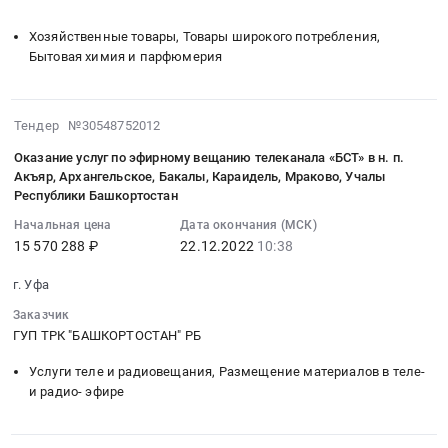
░░░░░░░░░░░░░░░░░░░░
░░░░░░░░░░░░░░░░░░░░░░░░
показ
и
поставку
за
выпусков
радиовещания,
хозяйственных
Хозяйственные товары, Товары широкого потребления,
2022
телевизионной
Размещение
товаров
Бытовая химия и парфюмерия
год
передачи
материалов
Тендер
Тендер
"Честно
в
на
на
говоря".
теле-
2022-
поставку
Тендер №30548752012
оказание
Цена:
и
12-
хозяйственных
услуг
6800000
Оказание услуг по эфирному вещанию телеканала «БСТ» в н. п.
радио-
22
товаров
по
руб.
Акъяр, Архангельское, Бакалы, Караидель, Мраково, Учалы
эфире
10:38:47
at
проведению
Республики Башкортостан
Предмет
:
Уфа,
обязательного
Начальная цена
Дата окончания (МСК)
тендера:
2022-
Башкортостан
аудита
15 570 288 ₽
22.12.2022
10:38
Приобретение
12-
республика
по
прав
22
,
проверке
г. Уфа
на
10:38:47
Russia,
бухгалтерской
Заказчик
показ
:
RU
(финансовой)
ГУП ТРК "БАШКОРТОСТАН" РБ
выпусков
Тендер
Башкортостан
отчетности
телевизионной
на
республика
ГУП
Услуги теле и радиовещания, Размещение материалов в теле-
передачи
оказание
Хозяйственные
ТРК
и радио- эфире
"Честно
услуг
товары,
Башкортостан
говоря".
по
Товары
РБ