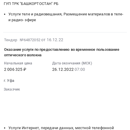
оказание
(TAM)»
Башкортостан
ГУП ТРК "БАШКОРТОСТАН" РБ
год.
информационных
в
республика
Цена:
Услуги теле и радиовещания, Размещение материалов в теле-
услуг
городе
Услуги
240000
и радио- эфире
по
Уфа
теле
руб.
предоставлению
(далее
и
временного
по
радиовещания,
2022-
от 16.12.22
доступа
Тендер №64872052
тексту
Размещение
12-
к
«результаты
материалов
Оказание услуги по предоставлению во временное пользование
27
части
исследования»),
в
оптического волокна
01:27:57
данных,
с
теле-
Начальная цена
Дата окончания (МСК)
:
полученных
возможностью
и
2 006 325 ₽
26.12.2022
07:00
2022-
Исполнителем
построения
радио-
12-
в
отчетов
эфире
г. Уфа
26
рамках
по
Предмет
Заказчик
07:00:00
исследования
программам
тендера:
░░░░░░░░░░░░░░░░░░░░░░░░░░░░░░
:
«TV
телеканалов
Оказание
░░░░░░░░░░░░░░░░░░
░░░░░░░░░░░░░░░░░░░░░░
Тендер
Index
(Programmes,
услуг
░░░░░░░░░░░░░░░░░░░░░░░░░░░░░░░░░░░░░░░░
на
(TAM)»
Time
по
░░░░░░░░░░░░░░░░
░░░░░░░░░░░░░░░░░░░░░░░░░░
оказание
в
Band),
░░░░░░░░░░░░░░░░░░░░
░░░░░░░░░░░░░░░░░░░░░░░░
эфирному
услуги
городе
по
вещанию
Услуги Интернет, передачи данных, местной телефонной
по
Уфа