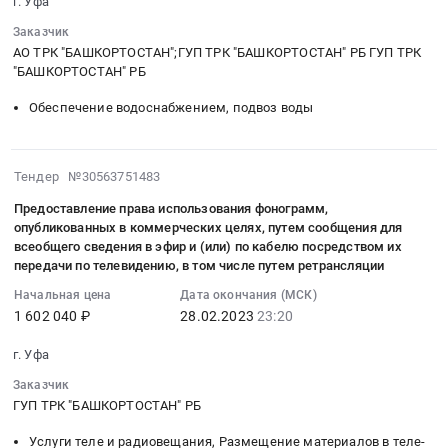
г. Уфа
04-
Уфа,
26
Заказчик
Башкортостан
18:02:26
АО ТРК "БАШКОРТОСТАН";ГУП ТРК "БАШКОРТОСТАН" РБ ГУП ТРК
республика
"БАШКОРТОСТАН" РБ
:
,
Тендер:
Обеспечение водоснабжением, подвоз воды
Russia,
Услуга
RU
по
Башкортостан
водоснабжению
2023-
республика
Тендер №30563751483
и
02-
Обеспечение
водоотведению
Предоставление права использования фонограмм,
28
тепловой
(ул.
опубликованных в коммерческих целях, путем сообщения для
23:20:04
энергией
всеобщего сведения в эфир и (или) по кабелю посредством их
Гафури
:
Предмет
передачи по телевидению, в том числе путем ретрансляции
9/1)
2023-
тендера:
Тендер:
Начальная цена
Дата окончания (МСК)
02-
Отпуск
1 602 040 ₽
28.02.2023
23:20
Услуга
28
тепловой
по
23:20:04
энергии.
г. Уфа
водоснабжению
:
Цена:
и
Заказчик
Тендер
4895000
водоотведению
ГУП ТРК "БАШКОРТОСТАН" РБ
на
руб.
(ул.
предоставление
Услуги теле и радиовещания, Размещение материалов в теле-