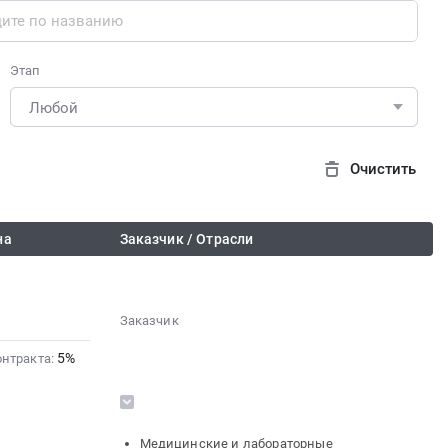
Этап
Очистить
на
Заказчик / Отрасли
Заказчик
░░░░░░░░░░░░░░░░░░░░░░░░░░
5%
░░░░░░░░░░░░░░░░░░
онтракта:
░░░░░░░░░░░░░░░░░░░░
░░░░░░░░░░░░░░░░░░░░░░░░░░░░░░
░░░░░░░░░░░░░░░░░░░░
░░░░░░░░░░░░░░
░░░░░░
░░░
░
Медицинские и лабораторные
░░░░░░░░░░░░░░░░░░░░░░░