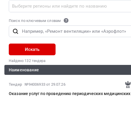
Поиск по ключевым словам
Искать
Найдено 132 тендера
Наименование
2026-
Тендер №94006933
от 29.07.26
08-
Оказание услуг по проведению периодических медицинских
06
07:26:08
:
2026-
08-
06