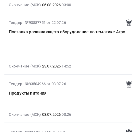
03:00:00
Окончание (МСК)
06.08.2026
03:00
:
Тендер
на
2026-
Тендер №93887751
от 22.07.26
оказание
07-
Поставка развивающего оборудование по тематике Агро
услуг
22
по
14:59:02
проведению
:
периодических
2026-
медицинских
07-
осмотров
23
Окончание (МСК)
23.07.2026
14:52
Тендер
14:52:00
на
:
оказание
2026-
Тендер
Тендер №93504966
от 03.07.26
услуг
07-
на
Продукты питания
по
06
поставку
проведению
09:34:11
развивающего
периодических
:
оборудование
медицинских
2026-
по
Окончание (МСК)
08.07.2026
08:26
осмотров
07-
тематике
at
08
Агро
2026-
г.