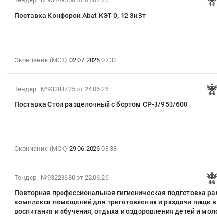
Тендер №93449550
от 01.07.26
08:26:00
Тендер
07-
Хабаровск;
:
на
Поставка Конфорок Abat КЭТ-0, 12 3кВт
01
Хабаровский
Тендер
поставку
07:38:03
район,
на
развивающего
:
Хабаровский
продукты
оборудование
2026-
край
питания
по
07-
Окончание (МСК)
02.07.2026
07:32
,
Тендер
тематике
02
Russia,
на
Агро
07:32:00
RU
продукты
at
2026-
Тендер №93288725
от 24.06.26
:
Хабаровский
питания
Хабаровский
06-
Тендер
край
at
район,
Поставка Стол разделочный с бортом СР-3/950/600
25
на
Медицинские
Хабаровский
село
09:25:07
поставку
и
район,
Некрасовка,
:
Конфорок
лабораторные
село
Хабаровский
2026-
Abat
исследования
Некрасовка,
край
06-
Окончание (МСК)
29.06.2026
08:38
КЭТ-0,12
Предмет
Хабаровский
,
29
3кВт
тендера:
край
Russia,
08:38:00
Тендер
Оказание
,
RU
2026-
Тендер №93223680
от 22.06.26
:
на
услуг
Russia,
Хабаровский
06-
Тендер
поставку
по
Повторная профессиональная гигиеническая подготовка ра
RU
край
23
на
комплекса помещений для приготовления и раздачи пищи в
Конфорок
проведению
Хабаровский
Светотехническая
08:28:12
поставку
воспитания и обучения, отдыха и оздоровления детей и мо
Abat
периодических
край
продукция,