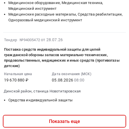
город
Медицинское оборудование, Медицинская техника,
индивидуальной
по
инвентаря
спецодежды,
,
Медицинский инструмент
защиты.
учебным
для
спецобуви
Russia,
Медицинские расходные материалы, Средства реабилитации,
Цена:
предметам
гражданской
и
RU
Одноразовый медицинский инструмент
6968
"Основы
обороны
средств
Санкт-
руб.
безопасности
и
индивидуальной
Петербург
и
чрезвычайных
защиты
2026-
город
от 28.07.26
Тендер №94005472
защиты
ситуаций.
Тендер
08-
Строительство
Родины"
Цена:
Поставка средств индивидуальной защиты для целей
на
07
и
гражданской обороны запасов материально-технических,
и
2791800
поставку
20:39:13
обслуживание
продовольственных, медицинских и иных средств (противогазы
"Труд
руб.
спецодежды,
:
объектов
детские)
(Технология)"
спецобуви
2026-
энергетики
в
Начальная цена
Дата окончания (МСК)
и
08-
и
19 670 880 ₽
05.08.2026
08:00
рамках
средств
05
электрических
мероприятия
индивидуальной
08:00:00
сетей
Динской район, станица Новотитаровская
федерального
защиты
:
Предмет
проекта
Средства индивидуальной защиты
at
Тендер
тендера:
"Все
г.
на
Электробензоинструмент;
лучшее
Москва,
поставку
Строительные
детям"
Москва
Показать еще
средств
леса
национального
город
индивидуальной
и