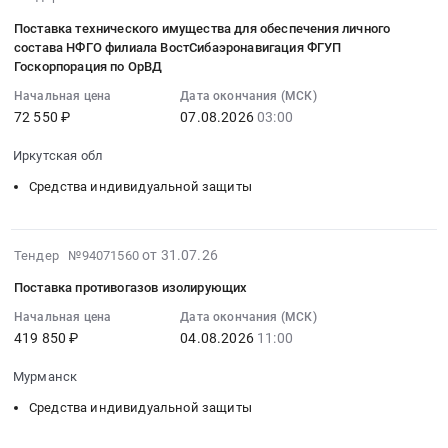
07-
Мурманская
RU
поставку
Поставка технического имущества для обеспечения личного
31
область
Свердловская
средств
состава НФГО филиала ВостСибаэронавигация ФГУП
10:58:30
,
область
резерва
Госкорпорация по ОрВД
:
Russia,
Обувь,
гражданской
Начальная цена
Дата окончания (МСК)
2026-
RU
спецобувь,
обороны
72 550 ₽
07.08.2026
03:00
08-
Мурманская
одежда,
для
07
область
спецодежда
нужд
Иркутская обл
03:00:00
Средства
Предмет
Вятского
Средства индивидуальной защиты
:
индивидуальной
тендера:
филиала
Тендер
защиты
Поставка
ФГБУ
на
Предмет
товара
Рослесинфорг
2026-
от 31.07.26
Тендер №94071560
поставку
тендера:
(Жакет
Тендер
07-
технического
Поставка
ЮНАРМИЯ,
на
Поставка противогазов изолирующих
31
имущества
противогазов
противогаз).
поставку
10:43:03
Начальная цена
Дата окончания (МСК)
для
изолирующих.
Цена:
средств
419 850 ₽
04.08.2026
11:00
:
обеспечения
Цена:
56950
резерва
2026-
личного
419850
руб.
гражданской
Мурманск
08-
состава
руб.
обороны
04
Средства индивидуальной защиты
НФГО
для
11:00:00
филиала
нужд