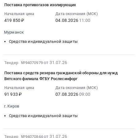
тендера:
город
07-
поставку
общеобразовательной
Поставка противогазов изолирующих
Поставка
,
31
товара
организации
противогазов.
Russia,
11:15:02
Начальная цена
Дата окончания (МСК)
(Жакет
после
Цена:
419 850 ₽
04.08.2026
11:00
RU
:
ЮНАРМИЯ,
завершения
1002510
Санкт-
2026-
противогаз)
капитального
Мурманск
руб.
Петербург
08-
Тендер
ремонта.
город
04
на
Средства индивидуальной защиты
Цена:
Средства
11:00:00
поставку
246957
индивидуальной
:
товара
руб.
защиты
Тендер
(Жакет
2026-
от 31.07.26
Тендер №94070979
Предмет
на
ЮНАРМИЯ,
07-
Поставка средств резерва гражданской обороны для нужд
тендера:
поставку
противогаз)
31
Вятского филиала ФГБУ Рослесинфорг
Противогаз.
противогазов
at
11:01:45
Начальная цена
Дата окончания (МСК)
Цена:
изолирующих
поселок
:
91 933 ₽
07.08.2026
09:00
596654
Тендер
городского
2026-
руб.
на
типа
08-
г. Киров
поставку
Рефтинский,
07
противогазов
Средства индивидуальной защиты
Свердловская
09:00:00
изолирующих
область
:
at
,
Тендер
2026-
Мурманск,
Russia,
на
от 31.07.26
Тендер №94070844