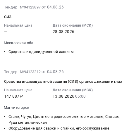
для
Тендер
2026-
от 04.08.26
Тендер №94123897
группы
на
08-
компании
СИЗ
запорно-
04
АО
регулирующая
10:58:40
Начальная цена
Дата окончания (МСК)
"СМП
трубопроводная
—
28.08.2026
:
-
арматура;
2026-
Нефтегаз"
Московская обл
Водоподготовка;
08-
по
Электробензоинструмент;
28
Средства индивидуальной защиты
всем
СИЗ
00:00:00
вопросам
at
:
писать...
г.
Тендер:
2026-
от 04.08.26
Тендер №94123212
Тендер:
Москва,
СИЗ
08-
Спецодежда,
Средства индивидуальной защиты (СИЗ) органов дыхания и глаз
Москва
Тендер:
04
спецобувь,
город
СИЗ
10:46:35
Начальная цена
Дата окончания (МСК)
СИЗ
,
147 887 ₽
13.08.2026
06:00
at
:
(зима)
Russia,
Московская
2026-
Закупка
Магнитогорск
RU
обл,
08-
разовая!
Москва
Московская
13
Сталь, Чугун, Цветные и редкоземельные металлы, Сплавы,
Прошу
город
область
06:00:00
Руда металлическая
вас
Трубопроводная
Оборудование для сварки и спайки, его обслуживание.
,
: