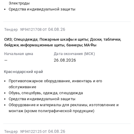
при
Электроды
и
Russia,
Тендер:
размещении
Средства индивидуальной защиты
запорная
RU
Средства
технического
арматура,
Московская
индивидуальной
задания
радиаторы
область
защиты
на
2026-
от 04.08.26
Предмет
Тендер №94121708
Средства
(СИЗ)
электронной
08-
тендера:
индивидуальной
органов
СИЗ; Спецодежда; Пожарные шкафы и щиты; Доски, таблички,
площадке
04
Запорно-
защиты
дыхания
бейджи, информационные щиты, баннеры; МАФы
принять
10:04:01
регулирующая
Предмет
и
во
Начальная цена
Дата окончания (МСК)
:
трубопроводная
тендера:
глаз
внимание,
—
26.08.2026
2026-
арматура;
СИЗ.
Тендер:
что
08-
Водоподготовка;
Цена:
Средства
Краснодарский край
поставка
26
Электробензоинструмент;
0
индивидуальной
будет
Противопожарное оборудование, инвентарь и его
00:00:00
СИЗ.
руб.
защиты
осуществляться
обслуживание
:
Цена:
(СИЗ)
для
Обувь, спецобувь, одежда, спецодежда
Тендер:
0
органов
Средства индивидуальной защиты
группы
СИЗ;
руб.
дыхания
Оборудование и материалы для рекламы, изготовление и
компании
Спецодежда;
и
монтаж (кроме полиграфической продукции)
АО
Пожарные
глаз
"СМП
шкафы
at
-
и
Магнитогорск,
2026-
от 04.08.26
Тендер №94122125
Нефтегаз"