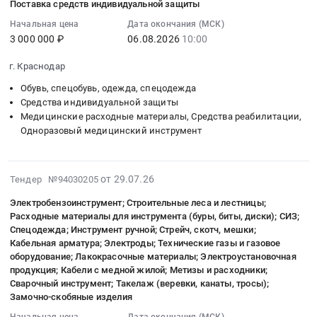
Поставка средств индивидуальной защиты
0
защиты
29
,
средств
руб.
Предмет
22:30:25
Russia,
Начальная цена
Дата окончания (МСК)
индивидуальной
3 000 000 ₽
06.08.2026
10:00
тендера:
:
RU
защиты
Поставка
2026-
Вологодская
(противогазы
г. Краснодар
самоспасателей.
08-
область
и
Цена:
06
Средства
респираторы)
Обувь, спецобувь, одежда, спецодежда
0
10:00:00
Средства индивидуальной защиты
индивидуальной
Тендер
Медицинские расходные материалы, Средства реабилитации,
руб.
:
защиты
на
Одноразовый медицинский инструмент
Тендер
Предмет
поставку
на
тендера:
средств
поставку
Закупка
индивидуальной
2026-
от 29.07.26
Тендер №94030205
средств
противогазов.
защиты
07-
индивидуальной
Цена:
(противогазы
Электробензоинструмент; Строительные леса и лестницы;
29
защиты
0
и
Расходные материалы для инструмента (буры, биты, диски); СИЗ;
16:52:45
Тендер
руб.
респираторы)
Спецодежда; Инструмент ручной; Стрейч, скотч, мешки;
:
на
Кабельная арматура; Электроды; Технические газы и газовое
at
2026-
оборудование; Лакокрасочные материалы; Электроустановочная
поставку
г.
07-
продукция; Кабели с медной жилой; Метизы и расходники;
средств
Екатеринбург,
Сварочный инструмент; Такелаж (веревки, канаты, тросы);
31
индивидуальной
Свердловская
Замочно-скобяные изделия
00:00:00
защиты
область