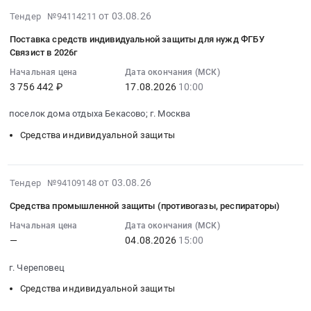
и
Спецодежда,
МАФы
Тендер:
2026-
(СИЗ)
от 03.08.26
фильтром
Тендер №94114211
спецобувь,
at
СИЗ
08-
органов
комбинированным
СИЗ
Поставка средств индивидуальной защиты для нужд ФГБУ
Краснодарский
Тендер:
04
дыхания
мод.
(зима)
Связист в 2026г
край,
СИЗ
18:17:21
и
ВК450
Закупка
Краснодарский
Начальная цена
Дата окончания (МСК)
at
:
глаз.
(А1B2E2K1HgNOCOSXP3
разовая!
край
3 756 442 ₽
17.08.2026
10:00
Санкт-
2026-
Цена:
R
Прошу
,
Петербург,
08-
147887
D)
вас
поселок дома отдыха Бекасово; г. Москва
Russia,
Санкт-
17
руб.
Тендер
при
RU
Петербург
Средства индивидуальной защиты
10:00:00
на
размещении
Краснодарский
город
:
противогазы
технического
край
,
Тендер
фильтрующий
задания
Противопожарное
2026-
Russia,
на
от 03.08.26
Тендер №94109148
МЗС
на
оборудование,
08-
RU
поставку
ВК
электронной
Средства промышленной защиты (противогазы, респираторы)
инвентарь
03
Санкт-
средств
Экран
площадке
и
16:42:35
Петербург
Начальная цена
Дата окончания (МСК)
индивидуальной
с
принять
его
—
04.08.2026
15:00
:
город
защиты
лицевой
во
обслуживание
2026-
Средства
для
маской
внимание,
г. Череповец
Предмет
08-
индивидуальной
нужд
МАГ-3Л
что
тендера:
04
защиты
ФГБУ
Средства индивидуальной защиты
и
поставка
СИЗ;
15:00:00
Предмет
Связист
фильтром