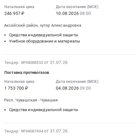
Цена:
:
на
область
район,
ФГБУ
0
Начальная цена
Дата окончания (МСК)
2026-
август
,
деревня
Связист
246 957 ₽
10.08.2026
08:00
руб.
08-
2026г.
Russia,
Повракульская,
в
10
ТОРГИ
RU
Аксайский район, хутор Александровка
Архангельская
2026г.
08:00:00
БЕЗ
Томская
область
Цена:
Средства индивидуальной защиты
:
ПЕРЕТОРЖКИ
область
,
3756442
Учебное оборудование и материалы
Тендер
Тендер
Обувь,
Russia,
руб.
на
на
спецобувь,
RU
поставку
противогаз
одежда,
Архангельская
2026-
от 31.07.26
Тендер №94088553
учебно-
ПШ-1С-20
спецодежда
область
08-
наглядных
для
Предмет
Поставка противогазов
Средства
05
пособий
АПК
тендера:
индивидуальной
19:42:26
Начальная цена
Дата окончания (МСК)
в
ПРОМАГРО
Поставка
защиты
1 753 700 ₽
04.08.2026
09:00
:
целях
на
средств
Предмет
2026-
оснащения
август
индивидуальной
Респ. Чувашская - Чувашия
тендера:
08-
общеобразовательной
2026г.
защиты.
оказание
04
Средства индивидуальной защиты
организации
ТОРГИ
Цена:
услуг
09:00:00
после
БЕЗ
2500000
по
:
завершения
ПЕРЕТОРЖКИ
руб.
лабораторным
Тендер
2026-
от 31.07.26
Тендер №94087404
капитального
at
испытаниям
на
08-
ремонта