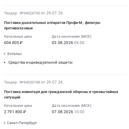
инструмент;
поставку
:
Такелаж
средств
Тендер
2026-
от 29.07.26
Тендер №94024760
(веревки,
индивидуальной
на
07-
канаты,
Поставка дыхательных аппаратов Профи-М , фильтры
защиты
противогаз
29
тросы);
противогазовые
органов
ГП-
14:24:03
Замочно-
at
Начальная цена
Дата окончания (МСК)
МЗС
:
скобяные
604 805 ₽
03.08.2026
09:00
г.
ВК
2026-
изделия
Санкт-
ЭКРАН
08-
Тендер:
г. Энгельс
Петербург,
(МАГ-3Л
03
Электробензоинструмент;
Санкт-
+
Средства индивидуальной защиты
09:00:00
Строительные
Петербург
ВК
:
леса
город
450)
Тендер
и
,
2026-
Тендер
на
от 29.07.26
Тендер №94020788
лестницы;
Russia,
08-
на
поставку
Расходные
Поставка инвентаря для гражданской обороны и чрезвычайных
RU
08
противогаз
дыхательных
материалы
ситуаций
Санкт-
14:14:11
ГП-
аппаратов
для
Начальная цена
Дата окончания (МСК)
Петербург
:
МЗС
Профи-
инструмента
2 791 800 ₽
07.08.2026
10:00
город
2026-
ВК
М
(буры,
Средства
08-
ЭКРАН
,
биты,
г. Санкт-Петербург
индивидуальной
07
(МАГ-3Л
фильтры
диски);