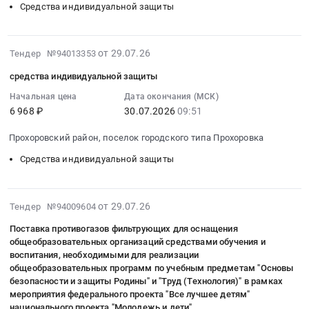
Средства индивидуальной защиты
защиты
10:00:00
+
противогазовые
СИЗ;
Предмет
:
ВК
Тендер
Спецодежда;
тендера:
Тендер
450)
на
Инструмент
2026-
Поставка
на
at
от 29.07.26
поставку
Тендер №94013353
ручной;
07-
средств
поставку
город
дыхательных
Стрейч,
средства индивидуальной защиты
29
индивидуальной
инвентаря
Санкт-
аппаратов
скотч,
10:03:06
Начальная цена
Дата окончания (МСК)
защиты
для
Петербург ,
Профи-
мешки;
6 968 ₽
30.07.2026
09:51
:
органов.
гражданской
Санкт-
М
Кабельная
2026-
Цена:
обороны
Петербург
,
арматура;
Прохоровский район, поселок городского типа Прохоровка
07-
0
и
город
фильтры
Электроды;
30
руб.
чрезвычайных
Средства индивидуальной защиты
,
противогазовые
Технические
09:51:00
ситуаций
Russia,
at
газы
:
Тендер
RU
г.
и
Тендер:
2026-
на
Санкт-
Энгельс,
от 29.07.26
Тендер №94009604
газовое
средства
07-
поставку
Петербург
Саратовская
оборудование;
Поставка противогазов фильтрующих для оснащения
индивидуальной
29
инвентаря
город
область
Лакокрасочные
общеобразовательных организаций средствами обучения и
защиты
08:40:26
для
Средства
,
воспитания, необходимыми для реализации
материалы;
Тендер:
:
гражданской
индивидуальной
Russia,
общеобразовательных программ по учебным предметам "Основы
Электроустановочная
средства
2026-
обороны
защиты
RU
безопасности и защиты Родины" и "Труд (Технология)" в рамках
продукция;
индивидуальной
07-
мероприятия федерального проекта "Все лучшее детям"
и
Предмет
Саратовская
Кабели
национального проекта "Молодежь и дети"