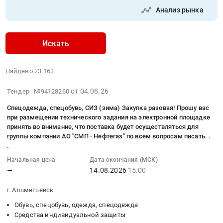
Анализ рынка
Искать
Найдено 23 163
2026-
от 04.08.26
Тендер №94128260
08-
Спецодежда, спецобувь, СИЗ (зима) Закупка разовая! Прошу вас
04
при размещении технического задания на электронной площадке
12:19:07
принять во внимание, что поставка будет осуществляться для
:
группы компании АО "СМП - Нефтегаз" по всем вопросам писать. .
2026-
.
08-
Начальная цена
Дата окончания (МСК)
14
—
14.08.2026
15:00
15:00:00
:
г. Альметьевск
Тендер:
Обувь, спецобувь, одежда, спецодежда
Спецодежда,
Средства индивидуальной защиты
спецобувь,