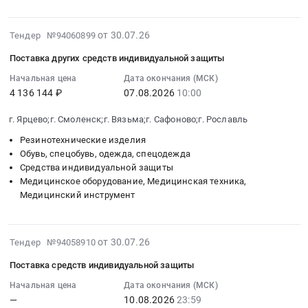
Москва
поставку
личного
Электробензоинструмент;
город
средств
состава
Светодиодные
2026-
от 30.07.26
Тендер №94060899
Лабораторное
индивидуальной
НФГО
светильники;
07-
(кроме
защиты
филиала
Поставка других средств индивидуальной защиты
Расходные
30
медицинского)
для
ВостСибаэронавигация
материалы
18:52:36
Начальная цена
Дата окончания (МСК)
и
подразделений
ФГУП
для
4 136 144 ₽
07.08.2026
10:00
:
испытательное
Банка
Госкорпорация
инструмента
2026-
оборудование
ВТБ
по
г. Ярцево;г. Смоленск;г. Вязьма;г. Сафоново;г. Рославль
(буры,
08-
и
(ПАО),
ОрВД.
биты,
07
Резинотехнические изделия
материалы,
расположенных
Цена:
диски);
10:00:00
Обувь, спецобувь, одежда, спецодежда
обслуживание
на
72550
Электроустановочная
Средства индивидуальной защиты
:
и
территории
руб.
продукция
Медицинское оборудование, Медицинская техника,
Тендер
монтаж
г.
Медицинский инструмент
at
на
Предмет
Москвы
г.
поставку
тендера:
Тендер
Москва,
других
ТОВАРЫ
на
2026-
Москва
от 30.07.26
Тендер №94058910
средств
ДЛЯ
поставку
07-
город
индивидуальной
ПРОТИВОПОЖАРНЫХ,
средств
Поставка средств индивидуальной защиты
30
,
защиты
АВАРИЙНО-
индивидуальной
17:42:15
Начальная цена
Дата окончания (МСК)
Russia,
Тендер
СПАСАТЕЛЬНЫХ
защиты
—
10.08.2026
23:59
:
RU
на