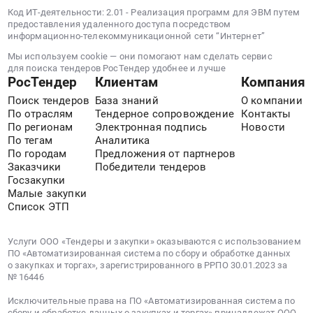
Краснодарский
Замочно-
национального
Код ИТ-деятельности: 2.01 - Реализация программ для ЭВМ путем
край
скобяные
предоставления удаленного доступа посредством
проекта
,
изделия.
информационно-телекоммуникационной сети “Интернет”
"Молодежь
Russia,
Цена:
и
Мы используем cookie — они помогают нам сделать сервис
RU
0
для поиска тендеров РосТендер удобнее и лучше
дети"
Краснодарский
руб.
РосТендер
Клиентам
Компания
at
край
Поиск тендеров
База знаний
О компании
г.
Средства
По отраслям
Тендерное сопровождение
Контакты
Пермь,
индивидуальной
По регионам
Электронная подпись
Новости
Пермский
защиты
По тегам
Аналитика
край
По городам
Предложения от партнеров
Предмет
,
Заказчики
Победители тендеров
тендера:
Russia,
Госзакупки
Поставка
Малые закупки
RU
средств
Список ЭТП
Пермский
индивидуальной
край
защиты
Средства
Услуги ООО «Тендеры и закупки» оказываются с использованием
для
ПО «Автоматизированная система по сбору и обработке данных
индивидуальной
целей
о закупках и торгах», зарегистрированного в РРПО 30.01.2023 за
защиты
гражданской
№ 16446
Предмет
обороны
тендера:
Исключительные права на ПО «Автоматизированная система по
запасов
сбору и обработке данных о закупках и торгах» принадлежат ООО