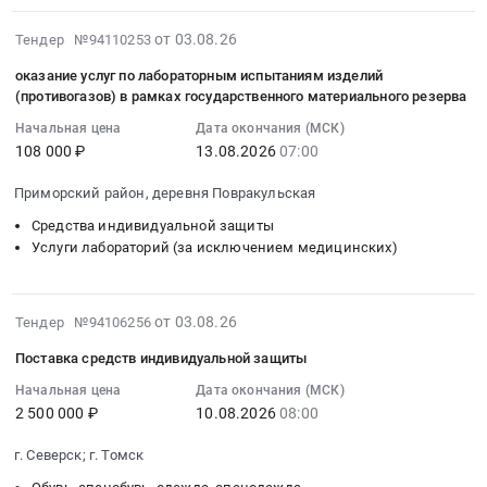
будет
Спецодежда;
:
тендера:
в
комбинированным
осуществляться
Пожарные
Тендер:
СИЗ.
2026-
2026г
от 03.08.26
Тендер №94110253
мод.
для
шкафы
Средства
Цена:
08-
Тендер
ВК450
группы
оказание услуг по лабораторным испытаниям изделий
и
промышленной
0
03
на
(А1B2E2K1HgNOCOSXP3
компании
(противогазов) в рамках государственного материального резерва
щиты;
защиты
руб.
16:22:43
поставку
R
АО
Доски,
Начальная цена
Дата окончания (МСК)
(противогазы,
:
средств
D)
"СМП
таблички,
108 000 ₽
13.08.2026
07:00
респираторы)
2026-
индивидуальной
at
-
бейджи,
Тендер:
08-
защиты
г.
Нефтегаз"
Приморский район, деревня Повракульская
информационные
Средства
13
для
Салават,
по
щиты,
промышленной
Средства индивидуальной защиты
07:00:00
нужд
Башкортостан
всем
баннеры;
Услуги лабораторий (за исключением медицинских)
защиты
:
ФГБУ
республика
вопросам
МАФы.
(противогазы,
Тендер
Связист
,
писать....
Цена:
респираторы)
на
в
Russia,
Цена:
0
2026-
at
от 03.08.26
оказание
Тендер №94106256
2026г
RU
0
руб.
08-
г.
услуг
at
Башкортостан
руб.
Поставка средств индивидуальной защиты
03
Череповец,
по
поселок
республика
14:49:23
Начальная цена
Дата окончания (МСК)
Вологодская
лабораторным
дома
Средства
2 500 000 ₽
10.08.2026
08:00
:
область
испытаниям
отдыха
индивидуальной
2026-
,
изделий
Бекасово;
защиты
г. Северск; г. Томск
08-
Russia,
(противогазов)
г.
Предмет
10