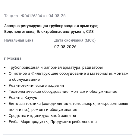
СИЗ
(зима)
2026-
от 04.08.26
Тендер №94126334
Закупка
08-
разовая!
Запорно-регулирующая трубопроводная арматура;
04
Водоподготовка; Электробензоинструмент; СИЗ
Прошу
11:57:29
вас
Начальная цена
Дата окончания (МСК)
:
при
—
07.08.2026
2026-
размещении
08-
технического
г. Москва
07
задания
Трубопроводная и запорная арматура, радиаторы
00:00:00
на
Очистное и Фильтрующее оборудование и материалы, монтаж
:
электронной
и обслуживание
Тендер
площадке
Резинотехнические изделия
на
принять
Технологическое оборудование, монтаж и обслуживание
запорно-
Резина, Каучук
во
регулирующая
Бытовая техника (холодильники, телевизоры, микроволновые
внимание,
трубопроводная
печи и пр.), ремонт и обслуживание
что
арматура;
Средства индивидуальной защиты
поставка
Водоподготовка;
Рыба, Морепродукты, Продукция рыболовства
будет
Электробензоинструмент;
осуществляться
СИЗ