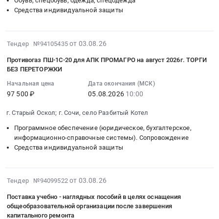
Обувь, спецобувь, одежда, спецодежда
RU
в
Москва,
тендера:
08:00:00
Средства индивидуальной защиты
Вологодская
рамках
Московская
Противогазы
:
область
государственного
область
фильтрующий
Тендер
Средства
материального
Москва
МЗС
2026-
на
от 03.08.26
индивидуальной
Тендер №94105435
резерва
город
ВК
08-
поставку
защиты
Тендер
,
Экран
Противогаз ПШ-1С-20 для АПК ПРОМАГРО на август 2026г. ТОРГИ
03
средств
Предмет
на
Russia,
с
БЕЗ ПЕРЕТОРЖКИ
14:32:38
индивидуальной
тендера:
оказание
RU
лицевой
Начальная цена
Дата окончания (МСК)
:
защиты
Средства
услуг
Московская
маской
97 500 ₽
05.08.2026
10:00
2026-
Тендер
промышленной
по
область
МАГ
08-
на
защиты
лабораторным
Средства
-
г. Старый Оскол; г. Сочи, село Разбитый Котел
05
поставку
(противогазы,
испытаниям
индивидуальной
3Л
Программное обеспечение (юридическое, бухгалтерское,
10:00:00
средств
респираторы).
изделий
защиты
и
информационно-справочные системы). Сопровождение
:
индивидуальной
Цена:
(противогазов)
Предмет
фильтром
Средства индивидуальной защиты
Тендер
защиты
0
в
тендера:
комбинированным
на
at
руб.
рамках
Поставка
мод.
противогаз
г.
государственного
средств
ВК450
2026-
от 03.08.26
Тендер №94099522
ПШ-1С-20
Северск;
материального
индивидуальной
(А1B2E2K1HgNOCOSXP3
08-
для
г.
резерва
защиты
R
Поставка учебно - наглядных пособий в целях оснащения
03
АПК
Томск,
at
для
общеобразовательной организации после завершения
D).
12:05:24
ПРОМАГРО
Томская
капитального ремонта
Приморский
нужд