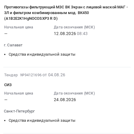
щиты;
Челябинская
08-
по
Доски,
Противогазы фильтрующий МЗС ВК Экран с лицевой маской МАГ -
область
05
всем
таблички,
3Л и фильтром комбинированным мод. ВК450
,
10:22:28
вопросам
(А1B2E2K1HgNOCOSXP3 R D)
бейджи,
Russia,
:
писать...
информационные
Начальная цена
Дата окончания (МСК)
RU
2026-
at
щиты,
—
12.08.2026
08:43
Челябинская
08-
г.
баннеры;
область
12
Альметьевск,
г. Салават
МАФы
Сталь,
08:43:00
Татарстан
Тендер:
Средства индивидуальной защиты
Чугун,
:
республика
СИЗ;
Цветные
Тендер
,
Спецодежда;
и
на
Russia,
Пожарные
2026-
редкоземельные
от 04.08.26
Тендер №94121696
противогазы
RU
шкафы
08-
металлы,
фильтрующий
Татарстан
СИЗ
и
04
Сплавы,
МЗС
республика
щиты;
09:32:03
Начальная цена
Дата окончания (МСК)
Руда
ВК
Обувь,
Доски,
—
24.08.2026
:
металлическая
Экран
спецобувь,
таблички,
2026-
Предмет
с
одежда,
Санкт-Петербург
бейджи,
08-
тендера:
лицевой
спецодежда
информационные
24
Средства
Средства индивидуальной защиты
маской
Предмет
щиты,
00:00:00
индивидуальной
МАГ-3Л
тендера:
баннеры;
:
защиты