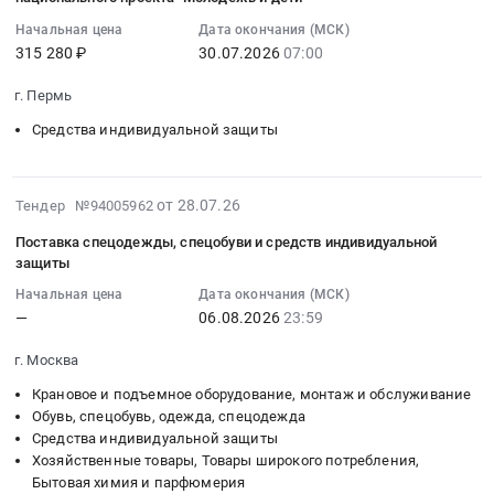
защиты
30
чрезвычайных
тендера:
область
с
at
07:00:00
ситуаций
Противогаз
Средства
Начальная цена
Дата окончания (МСК)
медной
Прохоровский
:
at
ГП-
индивидуальной
315 280 ₽
30.07.2026
07:00
жилой;
район,
Тендер
г.
МЗС
защиты
Метизы
г. Пермь
поселок
на
Санкт-
ВК
Предмет
и
городского
поставку
Петербург,
ЭКРАН
тендера:
Средства индивидуальной защиты
расходники;
типа
противогазов
Санкт-
(МАГ-3Л
Поставка
Сварочный
Прохоровка,
фильтрующих
Петербург
+
дыхательных
инструмент;
Белгородская
для
город
ВК
аппаратов
2026-
от 28.07.26
Тендер №94005962
Такелаж
область
оснащения
,
450).
Профи-
07-
(веревки,
Поставка спецодежды, спецобуви и средств индивидуальной
,
общеобразовательных
Russia,
Цена:
М
28
канаты,
защиты
Russia,
организаций
RU
0
,
19:59:15
тросы);
RU
средствами
Санкт-
руб.
фильтры
Начальная цена
Дата окончания (МСК)
:
Замочно-
Белгородская
обучения
Петербург
—
06.08.2026
23:59
противогазовые.
2026-
скобяные
область
и
город
Цена:
08-
изделия
г. Москва
Средства
воспитания,
Средства
604805
06
at
индивидуальной
необходимыми
индивидуальной
руб.
Крановое и подъемное оборудование, монтаж и обслуживание
23:59:00
Санкт-
защиты
для
защиты
Обувь, спецобувь, одежда, спецодежда
:
Петербург,
Предмет
реализации
Средства индивидуальной защиты
Предмет
Тендер
Санкт-
Хозяйственные товары, Товары широкого потребления,
тендера:
общеобразовательных
тендера:
на
Петербург
Бытовая химия и парфюмерия
средства
программ
Поставка
поставку