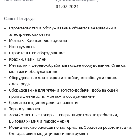
:
Начальная цена
Дата окончания (МСК)
at
,
—
31.07.2026
Тендер:
г.
Russia,
Электробензоинструмент;
Краснодар,
RU
Санкт-Петербург
Строительные
Краснодарский
Свердловская
леса
Строительство и обслуживание объектов энергетики и
край
область
и
электрических сетей
,
Средства
Метизы, Крепежные изделия
лестницы;
Russia,
индивидуальной
Инструменты
Расходные
RU
защиты
Строительное оборудование
материалы
Краснодарский
Предмет
Краски, Лаки, Клеи
для
край
тендера:
Металло- и дерево-обрабатывающее оборудование, Станки,
инструмента
Обувь,
Поставка
монтаж и обслуживание
(буры,
спецобувь,
средств
Оборудование для сварки и спайки, его обслуживание.
биты,
одежда,
индивидуальной
Электроды
диски);
спецодежда
Оборудование для угле- и золото-добычи, добывающей
защиты
СИЗ;
промышленности, монтаж и обслуживание
Предмет
(противогазы
Спецодежда;
Средства индивидуальной защиты
тендера:
и
Тара и упаковка
Инструмент
Поставка
респираторы).
Хозяйственные товары, Товары широкого потребления,
ручной;
средств
Цена:
Бытовая химия и парфюмерия
Стрейч,
индивидуальной
63300
Медицинские расходные материалы, Средства реабилитации,
скотч,
защиты.
руб.
Одноразовый медицинский инструмент
мешки;
Цена: