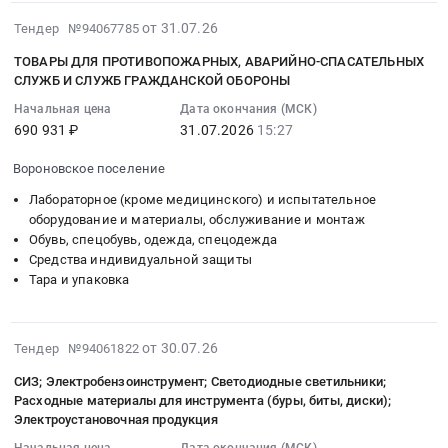
:
ВостСибаэронавигация
Вятского
Тендер
2026-
от 31.07.26
ФГУП
Тендер №94067785
филиала
на
08-
Госкорпорация
ФГБУ
ТОВАРЫ ДЛЯ ПРОТИВОПОЖАРНЫХ, АВАРИЙНО-СПАСАТЕЛЬНЫХ
поставку
01
по
Рослесинфорг
СЛУЖБ И СЛУЖБ ГРАЖДАНСКОЙ ОБОРОНЫ
противогазов
15:35:03
ОрВД
at
Начальная цена
Дата окончания (МСК)
изолирующих
:
Тендер
г.
690 931 ₽
31.07.2026
15:27
Тендер
2026-
на
Киров,
на
07-
поставку
Кировская
Вороновское поселение
поставку
31
технического
область
противогазов
Лабораторное (кроме медицинского) и испытательное
15:27:13
имущества
,
оборудование и материалы, обслуживание и монтаж
изолирующих
:
для
Russia,
Обувь, спецобувь, одежда, спецодежда
at
Тендер:
обеспечения
RU
Средства индивидуальной защиты
Мурманск,
ТОВАРЫ
личного
Кировская
Тара и упаковка
Мурманская
ДЛЯ
состава
область
область
ПРОТИВОПОЖАРНЫХ,
НФГО
Средства
,
АВАРИЙНО-
филиала
индивидуальной
2026-
от 30.07.26
Тендер №94061822
Russia,
СПАСАТЕЛЬНЫХ
ВостСибаэронавигация
защиты
07-
RU
СЛУЖБ
ФГУП
СИЗ; Электробензоинструмент; Светодиодные светильники;
Предмет
30
Мурманская
И
Расходные материалы для инструмента (буры, биты, диски);
Госкорпорация
тендера:
20:17:29
область
Электроустановочная продукция
СЛУЖБ
по
Поставка
:
Средства
ГРАЖДАНСКОЙ
ОрВД