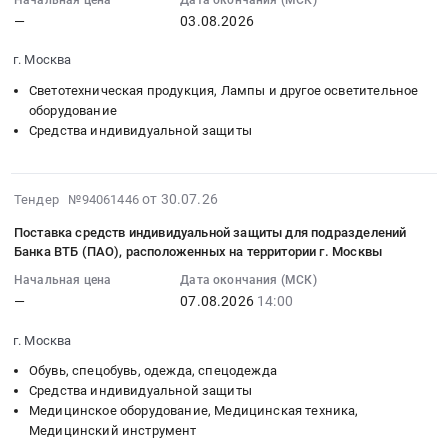
средств
Начальная цена
Дата окончания (МСК)
2026-
индивидуальной
ОБОРОНЫ
at
—
03.08.2026
резерва
08-
защиты
Тендер:
Иркутская
гражданской
03
Предмет
ТОВАРЫ
г. Москва
обл,
обороны
00:00:00
тендера:
ДЛЯ
Иркутская
для
Светотехническая продукция, Лампы и другое осветительное
:
Поставка
ПРОТИВОПОЖАРНЫХ,
область
нужд
оборудование
Тендер:
противогазов
АВАРИЙНО-
,
Средства индивидуальной защиты
Вятского
СИЗ;
изолирующих.
СПАСАТЕЛЬНЫХ
Russia,
филиала
Электробензоинструмент;
Цена:
СЛУЖБ
RU
ФГБУ
Светодиодные
419850
И
2026-
Иркутская
Рослесинфорг.
от 30.07.26
Тендер №94061446
светильники;
руб.
СЛУЖБ
07-
область
Цена:
Расходные
Поставка средств индивидуальной защиты для подразделений
ГРАЖДАНСКОЙ
30
Средства
91933
материалы
Банка ВТБ (ПАО), расположенных на территории г. Москвы
ОБОРОНЫ
19:53:27
индивидуальной
руб.
для
at
Начальная цена
Дата окончания (МСК)
:
защиты
инструмента
—
07.08.2026
14:00
Вороновское
2026-
Предмет
(буры,
поселение,
08-
тендера:
биты,
г. Москва
Москва
07
Поставка
диски);
город
Обувь, спецобувь, одежда, спецодежда
14:00:00
технического
Электроустановочная
,
Средства индивидуальной защиты
:
имущества
продукция
Медицинское оборудование, Медицинская техника,
Russia,
Тендер
для
Тендер:
Медицинский инструмент
RU
на
обеспечения
СИЗ;