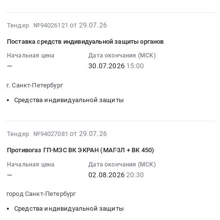
Кабельная
3000000
арматура;
руб.
2026-
от 29.07.26
Тендер №94026121
Электроды;
07-
Технические
Поставка средств индивидуальной защиты органов
29
газы
15:25:13
Начальная цена
Дата окончания (МСК)
и
—
30.07.2026
15:00
:
газовое
2026-
оборудование;
г. Санкт-Петербург
07-
Лакокрасочные
30
Средства индивидуальной защиты
материалы;
15:00:00
Электроустановочная
:
продукция;
Тендер
2026-
от 29.07.26
Тендер №94027081
Кабели
на
07-
с
Противогаз ГП-МЗС ВК ЭКРАН (МАГ-3Л + ВК 450)
поставку
29
медной
средств
15:13:03
Начальная цена
Дата окончания (МСК)
жилой;
—
02.08.2026
20:30
индивидуальной
:
Метизы
защиты
2026-
и
город Санкт-Петербург
органов
08-
расходники;
Тендер
02
Средства индивидуальной защиты
Сварочный
на
20:30:00