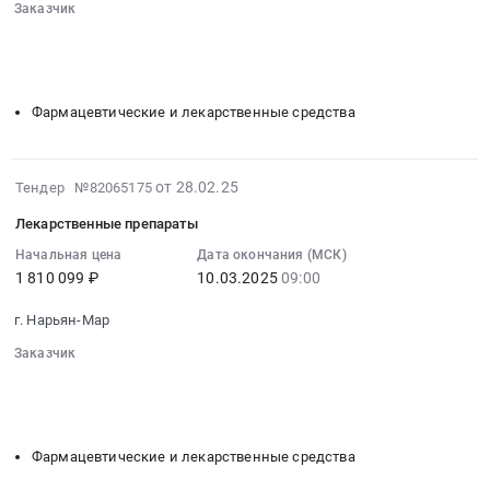
г.
26
Заказчик
тендера:
Нарьян-
09:00:00
░░░░░░░░░░░░░░░░
░░
░░░░░░░░░░░░░░░░░░░░░░░░
Лекарственные
Мар,
░░░░░░░░░░░░░░░░░░░░░░░░░░░░░░░░
:
препараты.
Ненецкий
░░░░░░░░░░░░░░░░░
░░░░░░░░░░░░░░░░░
Тендер
Цена:
автономный
на
876844
Фармацевтические и лекарственные средства
округ
лекарственные
руб.
,
Препараты
Russia,
(ССС)
2025-
от 28.02.25
Тендер №82065175
RU
Тендер
03-
Ненецкий
на
Лекарственные препараты
11
автономный
лекарственные
02:00:25
Начальная цена
Дата окончания (МСК)
округ
Препараты
1 810 099 ₽
10.03.2025
09:00
:
Фармацевтические
(ССС)
2025-
и
at
г. Нарьян-Мар
03-
лекарственные
г.
10
Заказчик
средства
Нарьян-
09:00:00
░░░░░░░░░░░░░░░░
░░
░░░░░░░░░░░░░░░░░░░░░░░░
Предмет
Мар,
░░░░░░░░░░░░░░░░░░░░░░░░░░░░░░░░
:
тендера:
Ненецкий
░░░░░░░░░░░░░░░░░
░░░░░░░░░░░░░░░░░
Тендер
Лекарственные
автономный
на
препараты
Фармацевтические и лекарственные средства
округ
лекарственные
АБ.
,