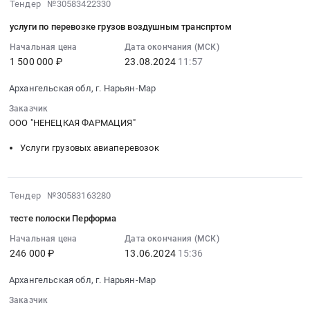
2024-
Тендер №30583422330
Ненецкий
препараты
обл,г.
08-
автономный
ПКУ
услуги по перевозке грузов воздушным транспртом
Нарьян-
23
округ
Тендер
Мар,
11:57:01
Начальная цена
Дата окончания (МСК)
,
на
Архангельская
1 500 000 ₽
23.08.2024
11:57
:
Russia,
лекарственные
область
2024-
RU
препараты
Архангельская обл, г. Нарьян-Мар
Ненецкий
08-
Архангельская
ПКУ
автономный
23
Заказчик
область
at
округ
11:57:01
ООО "НЕНЕЦКАЯ ФАРМАЦИЯ"
Охранные
Архангельская
,
:
услуги,
обл,г.
Услуги грузовых авиаперевозок
Russia,
Тендер
Инкассация
Нарьян-
RU
на
Предмет
Мар,
Архангельская
услуги
тендера:
Архангельская
2024-
Тендер №30583163280
область
по
пультовую
область
06-
Фармацевтические
перевозке
тесте полоски Перформа
охрану
Ненецкий
13
и
грузов
объектов
автономный
15:36:30
Начальная цена
Дата окончания (МСК)
лекарственные
воздушным
и
округ
246 000 ₽
13.06.2024
15:36
:
средства
транспртом
экстренном
,
2024-
Предмет
Тендер
Архангельская обл, г. Нарьян-Мар
вызове
Russia,
06-
тендера:
на
группы
RU
13
Заказчик
Лекарственные
услуги