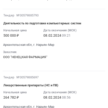
,
лекарственные
Цена:
Russia,
препараты
1084609
RU
(НПВС)
2024-
руб.
Тендер №30579885793
Ненецкий
Тендер
02-
автономный
на
Деятельность по подготовке компьютерных систем
08
округ
лекарственные
09:21:53
Начальная цена
Дата окончания (МСК)
Фармацевтические
препараты
500 000 ₽
08.02.2024
09:21
:
и
(НПВС)
2024-
лекарственные
at
Архангельская обл, г. Нарьян-Мар
02-
средства
г.
08
Заказчик
Предмет
Нарьян-
09:21:53
ООО "НЕНЕЦКАЯ ФАРМАЦИЯ"
тендера:
Мар,
:
Лекарственные
Ненецкий
Тендер
препараты
автономный
на
(НПВС).
округ
2024-
Тендер №30579885697
деятельность
Цена:
,
02-
по
1106078
Лекарственные препараты (НС и ПВ)
Russia,
08
подготовке
руб.
RU
08:56:38
Начальная цена
Дата окончания (МСК)
компьютерных
264 782 ₽
08.02.2024
08:56
Ненецкий
:
систем
автономный
2024-
Тендер
Архангельская обл, г. Нарьян-Мар