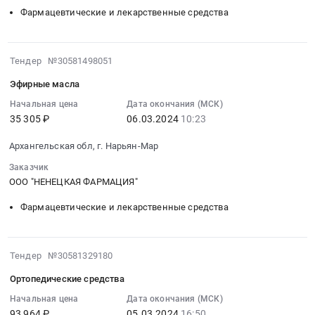
:
Предмет
округ
Фармацевтические и лекарственные средства
Тендер
тендера:
,
на
Лекарственные
Russia,
лекарственные
препараты
RU
2024-
Тендер №30581498051
препараты
(ЖКТ).
Архангельская
03-
Тендер
Цена:
Эфирные масла
область
06
на
838675
Чай,
10:23:15
Начальная цена
Дата окончания (МСК)
лекарственные
руб.
Кофе,
35 305 ₽
06.03.2024
10:23
:
препараты
Какао,
2024-
at
Архангельская обл, г. Нарьян-Мар
Соль,
03-
Архангельская
Сахар,
06
Заказчик
обл,г.
Специи,
10:23:15
ООО "НЕНЕЦКАЯ ФАРМАЦИЯ"
Нарьян-
Пищевые
:
Мар,
Фармацевтические и лекарственные средства
добавки,
Тендер
Архангельская
Консервы,
на
область
Бакалея
эфирные
Ненецкий
2024-
Тендер №30581329180
Предмет
масла
автономный
03-
тендера:
Тендер
Ортопедические средства
округ
05
Сиропы.
на
,
16:50:03
Начальная цена
Дата окончания (МСК)
Цена:
эфирные
Russia,
93 964 ₽
05.03.2024
16:50