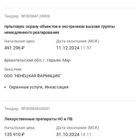
Архангельская
услуги
2811350
область
местной
руб.
Ненецкий
2024-
Тендер №30584124906
телефонной
автономный
12-
связи
пультовую охрану объектов и экстренном вызове группы
округ
11
Тендер
немедленного реагирования
,
11:57:37
на
Начальная цена
Дата окончания (МСК)
Russia,
:
услуги
491 296 ₽
11.12.2024
11:57
RU
2024-
местной
Архангельская
12-
телефонной
Архангельская обл, г. Нарьян-Мар
область
11
связи
Заказчик
Услуги
11:57:37
at
ООО "НЕНЕЦКАЯ ФАРМАЦИЯ"
Интернет,
:
Архангельская
передачи
Тендер
обл,г.
Охранные услуги, Инкассация
данных,
на
Нарьян-
местной
пультовую
Мар,
телефонной
охрану
2024-
Архангельская
Тендер №30583603041
связи
объектов
10-
область
Предмет
и
Лекарственные препараты НС и ПВ
31
Ненецкий
тендера:
экстренном
14:11:56
Начальная цена
Дата окончания (МСК)
автономный
Услуги
вызове
135 910 ₽
31.10.2024
14:11
:
округ
связи-
группы