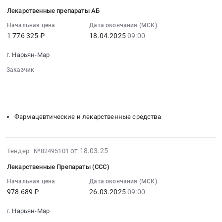
на
04-
лекарственные
Лекарственные препараты АБ
19
препараты
11:29:05
Начальная цена
Дата окончания (МСК)
at
1 776 325 ₽
18.04.2025
09:00
:
г.
2025-
Нарьян-
г. Нарьян-Мар
04-
Мар,
18
Заказчик
Ненецкий
09:00:00
░░░░░░░░░░░░░░░░
░░
░░░░░░░░░░░░░░░░░░░░░░░░
автономный
░░░░░░░░░░░░░░░░░░░░░░░░░░░░░░░░
:
округ
░░░░░░░░░░░░░░░░░
░░░░░░░░░░░░░░░░░
Тендер
,
на
Фармацевтические и лекарственные средства
Russia,
лекарственные
RU
препараты
Ненецкий
АБ
2025-
от 18.03.25
Тендер №82495101
автономный
Тендер
03-
округ
на
Лекарственные Препараты (ССС)
27
Фармацевтические
лекарственные
02:24:02
Начальная цена
Дата окончания (МСК)
и
препараты
978 689 ₽
26.03.2025
09:00
:
лекарственные
АБ
2025-
средства
at
г. Нарьян-Мар
03-
Предмет