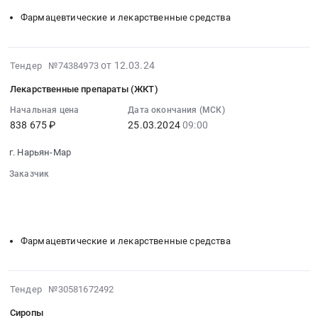
автономный
на
средства
Фармацевтические и лекарственные средства
округ
лекарственные
Предмет
,
препараты
тендера:
Russia,
(ЦНС)
Лекарственный
2024-
от 12.03.24
Тендер №74384973
RU
Тендер
препарат
05-
Ненецкий
на
Лекарственные препараты (ЖКТ)
(Джакави).
05
автономный
лекарственные
Цена:
15:25:17
Начальная цена
Дата окончания (МСК)
округ
препараты
437622.08
838 675 ₽
25.03.2024
09:00
:
Фармацевтические
(ЦНС)
руб.
2024-
и
at
г. Нарьян-Мар
03-
лекарственные
г.
25
Заказчик
средства
Нарьян-
09:00:00
░░░░░░░░░░░░░░░░
░░
░░░░░░░░░░░░░░░░░░░░░░░░
Предмет
Мар,
░░░░░░░░░░░░░░░░░░░░░░░░░░░░░░░░
:
тендера:
Ненецкий
░░░░░░░░░░░░░░░░░
░░░░░░░░░░░░░░░░░
Тендер
Лекарственные
автономный
на
препараты
Фармацевтические и лекарственные средства
округ
лекарственные
(ССС).
,
препараты
Цена:
Russia,
(ЖКТ)
2024-
977621
Тендер №30581672492
RU
Тендер
03-
руб.
Ненецкий
на
Сиропы