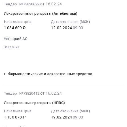
Лекарственные
Ненецкий
2024-
от 16.02.24
Тендер №73820699
препараты
препараты
АО,
02-
(Противовирусные)
(АБ).
Лекарственные препараты (Антибиотики)
Ненецкий
20
Тендер
Цена:
автономный
00:48:17
Начальная цена
Дата окончания (МСК)
на
1040334
округ
1 084 609 ₽
12.02.2024
09:00
:
лекарственные
руб.
,
2024-
препараты
Ненецкий АО
Russia,
02-
(Противовирусные)
RU
12
Заказчик
at
Ненецкий
09:00:00
░░░░░░░░░░░░░░░░
░░
░░░░░░░░░░░░░░░░░░░░░░░░
г.
автономный
░░░░░░░░░░░░░░░░░░░░░░░░░░░░░░░░
:
Нарьян-
░░░░░░░░░░░░░░░░░
░░░░░░░░░░░░░░░░░
округ
Тендер
Мар,
Фармацевтические
на
Фармацевтические и лекарственные средства
Ненецкий
и
лекарственные
автономный
лекарственные
препараты
округ
средства
(Антибиотики)
2024-
,
от 16.02.24
Тендер №73820412
Предмет
Тендер
02-
Russia,
тендера:
на
Лекарственные препараты (НПВС)
21
RU
Лекарственные
лекарственные
04:10:22
Начальная цена
Дата окончания (МСК)
Ненецкий
препараты
препараты
1 106 078 ₽
19.02.2024
09:00
:
автономный
(Кашель,
(Антибиотики)
2024-
округ
горло,