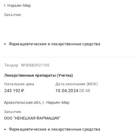
2024-
руб.
at
г. Нарьян-Мар
Архангельская
05-
Архангельская
область
16
Заказчик
обл,г.
Фармацевтические
10:00:00
░░░░░░░░░░░░░░░░
░░
░░░░░░░░░░░░░░░░░░░░░░░░
Нарьян-
и
░░░░░░░░░░░░░░░░░░░░░░░░░░░░░░░░
:
Мар,
░░░░░░░░░░░░░░░░░
░░░░░░░░░░░░░░░░░
лекарственные
Тендер
Архангельская
средства
на
Фармацевтические и лекарственные средства
область
Предмет
лекарственные
Ненецкий
тендера:
препараты
автономный
Лекарственные
Тендер
2024-
округ
Тендер №30582921105
препараты.
на
04-
,
Цена:
лекарственные
Лекарственные препараты (Учетка)
10
Russia,
112290.4
препараты
08:48:41
Начальная цена
Дата окончания (МСК)
RU
руб.
at
243 192 ₽
10.04.2024
08:48
:
Архангельская
г.
2024-
область
Нарьян-
Архангельская обл, г. Нарьян-Мар
04-
Фармацевтические
Мар,
10
и
Заказчик
Ненецкий
08:48:41
ООО "НЕНЕЦКАЯ ФАРМАЦИЯ"
лекарственные
автономный
:
средства
Фармацевтические и лекарственные средства
округ
Тендер
Предмет
,