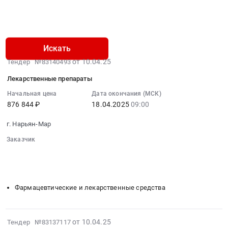
Найдено 758
Искать
2025-
от 10.04.25
Тендер №83140493
04-
Лекарственные препараты
19
11:29:05
Начальная цена
Дата окончания (МСК)
876 844 ₽
18.04.2025
09:00
:
2025-
г. Нарьян-Мар
04-
18
Заказчик
09:00:00
░░░░░░░░░░░░░░░░
░░
░░░░░░░░░░░░░░░░░░░░░░░░
░░░░░░░░░░░░░░░░░░░░░░░░░░░░░░░░
:
░░░░░░░░░░░░░░░░░
░░░░░░░░░░░░░░░░░
Тендер
на
Фармацевтические и лекарственные средства
лекарственные
препараты
Тендер
2025-
от 10.04.25
Тендер №83137117