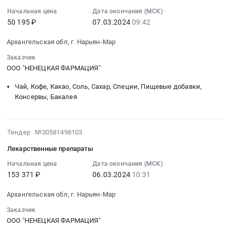
07
автономный
лекарственные
09:42:39
Начальная цена
Дата окончания (МСК)
округ
препараты
50 195 ₽
07.03.2024
09:42
:
Фармацевтические
(ЖКТ)
2024-
и
at
Архангельская обл, г. Нарьян-Мар
03-
лекарственные
г.
07
Заказчик
средства
Нарьян-
09:42:39
ООО "НЕНЕЦКАЯ ФАРМАЦИЯ"
Предмет
Мар,
:
тендера:
Чай, Кофе, Какао, Соль, Сахар, Специи, Пищевые добавки,
Ненецкий
Тендер:
Лекарственные
Консервы, Бакалея
автономный
Сиропы
препараты
округ
Тендер:
(ЦНС).
,
Сиропы
Цена:
2024-
Russia,
Тендер №30581498103
at
928192
03-
RU
Архангельская
Лекарственные препараты
руб.
06
Ненецкий
обл,г.
10:31:40
Начальная цена
Дата окончания (МСК)
автономный
Нарьян-
153 371 ₽
06.03.2024
10:31
:
округ
Мар,
2024-
Фармацевтические
Архангельская
Архангельская обл, г. Нарьян-Мар
03-
и
область
06
Заказчик
лекарственные
Ненецкий
10:31:40
ООО "НЕНЕЦКАЯ ФАРМАЦИЯ"
средства
автономный