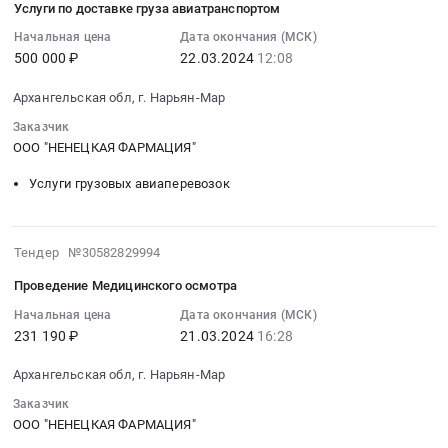
доставке
Услуги по доставке груза авиатранспортом
округ
22
препараты.
груза
,
12:08:31
Начальная цена
Дата окончания (МСК)
Цена:
автотранспортом
Russia,
500 000 ₽
22.03.2024
12:08
:
333802.43
Тендер
RU
2024-
руб.
на
Архангельская обл, г. Нарьян-Мар
Архангельская
03-
услуги
область
22
Заказчик
по
Детские
12:08:31
ООО "НЕНЕЦКАЯ ФАРМАЦИЯ"
доставке
товары
:
груза
Услуги грузовых авиаперевозок
Предмет
Тендер
автотранспортом
тендера:
на
at
Детские
услуги
Архангельская
2024-
Тендер №30582829994
товары.
по
обл,г.
03-
Цена:
доставке
Проведение Медицинского осмотра
Нарьян-
21
73789.77
груза
Мар,
16:28:59
Начальная цена
Дата окончания (МСК)
руб.
авиатранспортом
Архангельская
231 190 ₽
21.03.2024
16:28
:
Тендер
область
2024-
на
Архангельская обл, г. Нарьян-Мар
Ненецкий
03-
услуги
автономный
21
Заказчик
по
округ
16:28:59
ООО "НЕНЕЦКАЯ ФАРМАЦИЯ"
доставке
,
: