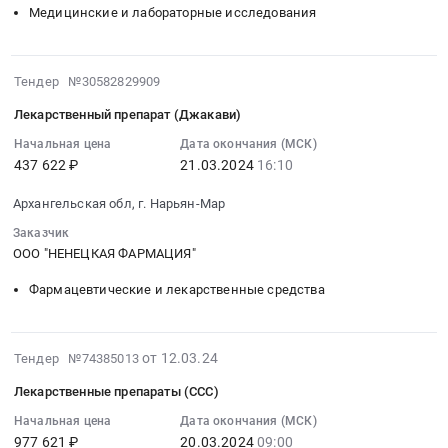
груза
Медицинские и лабораторные исследования
Russia,
Тендер
авиатранспортом
RU
на
at
Архангельская
проведение
Архангельская
2024-
Тендер №30582829909
область
Медицинского
обл,г.
03-
Услуги
осмотра
Лекарственный препарат (Джакави)
Нарьян-
21
грузовых
Тендер
Мар,
16:10:02
Начальная цена
Дата окончания (МСК)
автомобильных
на
Архангельская
437 622 ₽
21.03.2024
16:10
:
перевозок
проведение
область
2024-
Предмет
Медицинского
Архангельская обл, г. Нарьян-Мар
Ненецкий
03-
тендера:
осмотра
автономный
21
Заказчик
Услуги
at
округ
16:10:02
ООО "НЕНЕЦКАЯ ФАРМАЦИЯ"
по
Архангельская
,
:
доставке
обл,г.
Фармацевтические и лекарственные средства
Russia,
Тендер
груза
Нарьян-
RU
на
автотранспортом.
Мар,
Архангельская
лекарственный
Цена:
Архангельская
2024-
от 12.03.24
Тендер №74385013
область
препарат
1000000
область
05-
Услуги
(Джакави)
руб.
Лекарственные препараты (ССС)
Ненецкий
05
грузовых
Тендер
автономный
15:25:15
Начальная цена
Дата окончания (МСК)
авиаперевозок
на
округ
977 621 ₽
20.03.2024
09:00
: