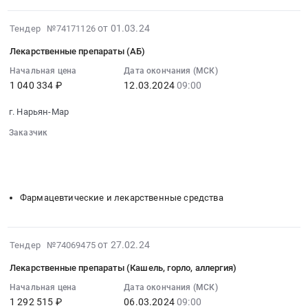
Предмет
на
Ненецкий
тендера:
лекарственные
автономный
2024-
от 01.03.24
Тендер №74171126
Эфирные
препараты
округ
05-
масла.
Тендер
Лекарственные препараты (АБ)
,
05
Цена:
на
Russia,
00:47:03
Начальная цена
Дата окончания (МСК)
35305.02
лекарственные
RU
1 040 334 ₽
12.03.2024
09:00
:
руб.
препараты
Архангельская
2024-
at
г. Нарьян-Мар
область
03-
Архангельская
Медицинские
12
Заказчик
обл,г.
расходные
09:00:00
░░░░░░░░░░░░░░░░
░░
░░░░░░░░░░░░░░░░░░░░░░░░
Нарьян-
░░░░░░░░░░░░░░░░░░░░░░░░░░░░░░░░
материалы,
:
Мар,
░░░░░░░░░░░░░░░░░
░░░░░░░░░░░░░░░░░
Средства
Тендер
Архангельская
реабилитации,
на
Фармацевтические и лекарственные средства
область
Одноразовый
лекарственные
Ненецкий
медицинский
препараты
автономный
инструмент
(АБ)
2024-
округ
от 27.02.24
Тендер №74069475
Предмет
Тендер
05-
,
тендера:
на
Лекарственные препараты (Кашель, горло, аллергия)
05
Russia,
Ортопедические
лекарственные
01:10:09
Начальная цена
Дата окончания (МСК)
RU
средства.
препараты
1 292 515 ₽
06.03.2024
09:00
:
Архангельская