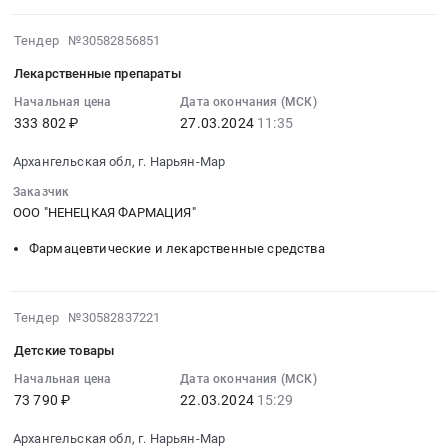
на
тендера:
Russia,
лекарственные
Лекарственные
2024-
RU
Тендер №30582856851
препараты
препараты.
03-
Ненецкий
(Учетка)
Цена:
Лекарственные препараты
27
автономный
Тендер
108365.5
11:35:11
Начальная цена
Дата окончания (МСК)
округ
на
руб.
333 802 ₽
27.03.2024
11:35
:
Фармацевтические
лекарственные
2024-
и
препараты
Архангельская обл, г. Нарьян-Мар
03-
лекарственные
(Учетка)
27
средства
Заказчик
at
11:35:11
ООО "НЕНЕЦКАЯ ФАРМАЦИЯ"
Предмет
Архангельская
:
тендера:
обл,г.
Фармацевтические и лекарственные средства
Тендер
лекарственные
Нарьян-
на
препараты.
Мар,
лекарственные
Цена:
Архангельская
2024-
Тендер №30582837221
препараты
875691
область
03-
Тендер
руб.
Детские товары
Ненецкий
22
на
автономный
15:29:11
Начальная цена
Дата окончания (МСК)
лекарственные
округ
73 790 ₽
22.03.2024
15:29
:
препараты
,
2024-
at
Архангельская обл, г. Нарьян-Мар
Russia,
03-