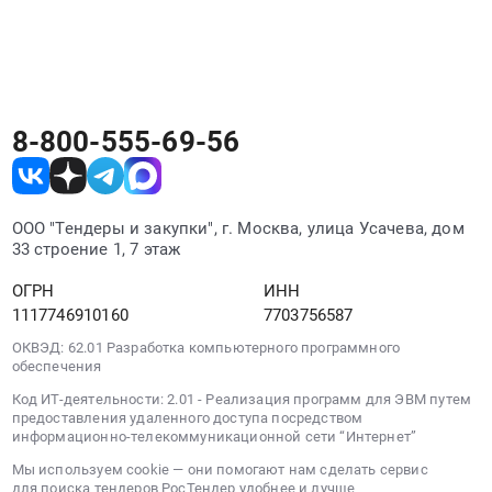
ФАРМАЦИЯ", 2983012317 может размещать
(НС
и
тендеры на разных электронных площадках.
ПВ).
РосТендер собирает все его закупки в одном
Цена:
месте независимо от площадки проведения.
264781.5
руб.
8-800-555-69-56
ООО "Тендеры и закупки", г. Москва, улица Усачева, дом
33 строение 1, 7 этаж
ОГРН
ИНН
1117746910160
7703756587
ОКВЭД: 62.01 Разработка компьютерного программного
обеспечения
Код ИТ-деятельности: 2.01 - Реализация программ для ЭВМ путем
предоставления удаленного доступа посредством
информационно-телекоммуникационной сети “Интернет”
Мы используем cookie — они помогают нам сделать сервис
для поиска тендеров РосТендер удобнее и лучше