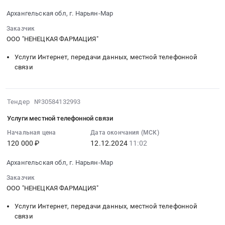
г.
2024-
средства
Нарьян-
Архангельская обл, г. Нарьян-Мар
12-
Предмет
Мар,
12
Заказчик
тендера:
Ненецкий
11:07:08
ООО "НЕНЕЦКАЯ ФАРМАЦИЯ"
Лекарственные
автономный
:
препараты.
Услуги Интернет, передачи данных, местной телефонной
округ
Тендер
Цена:
связи
,
на
1810099
Russia,
услуги
руб.
RU
связи-
2024-
Ненецкий
Тендер №30584132993
интернет
12-
автономный
Тендер
Услуги местной телефонной связи
12
округ
на
11:02:40
Начальная цена
Дата окончания (МСК)
Фармацевтические
услуги
120 000 ₽
12.12.2024
11:02
:
и
связи-
2024-
лекарственные
интернет
Архангельская обл, г. Нарьян-Мар
12-
средства
at
12
Заказчик
Предмет
Архангельская
11:02:40
ООО "НЕНЕЦКАЯ ФАРМАЦИЯ"
тендера:
обл,г.
:
Лекарственные
Нарьян-
Услуги Интернет, передачи данных, местной телефонной
Тендер
препараты.
Мар,
связи
на
Цена: