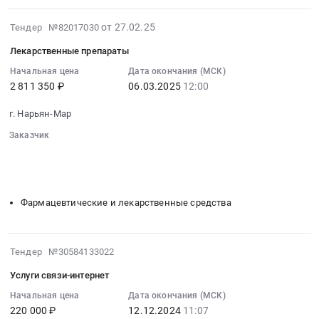
препараты
Цена:
Russia,
Тендер
2025-
1776325
от 27.02.25
Тендер №82017030
RU
на
03-
руб.
Ненецкий
лекарственные
Лекарственные препараты
06
автономный
препараты
17:13:16
Начальная цена
Дата окончания (МСК)
округ
at
2 811 350 ₽
06.03.2025
12:00
:
Фармацевтические
г.
2025-
и
Нарьян-
г. Нарьян-Мар
03-
лекарственные
Мар,
06
Заказчик
средства
Ненецкий
12:00:00
░░░░░░░░░░░░░░░░
░░
░░░░░░░░░░░░░░░░░░░░░░░░
Предмет
автономный
░░░░░░░░░░░░░░░░░░░░░░░░░░░░░░░░
:
тендера:
округ
░░░░░░░░░░░░░░░░░
░░░░░░░░░░░░░░░░░
Тендер
Лекарственные
,
на
Препараты
Фармацевтические и лекарственные средства
Russia,
лекарственные
(ССС).
RU
препараты
Цена:
Ненецкий
Тендер
2024-
978689
Тендер №30584133022
автономный
на
12-
руб.
округ
лекарственные
Услуги связи-интернет
12
Фармацевтические
препараты
11:07:08
Начальная цена
Дата окончания (МСК)
и
at
220 000 ₽
12.12.2024
11:07
:
лекарственные