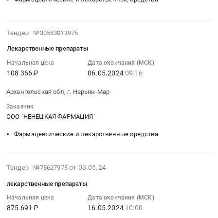
Предмет
Тендер
Архангельская
тендера:
на
область
Детские
лекарственные
Ненецкий
2024-
Тендер №30583013975
товары.
препараты
автономный
05-
Цена:
Тендер
Лекарственные препараты
округ
06
112293.45
на
,
09:16:21
Начальная цена
Дата окончания (МСК)
руб.
лекарственные
Russia,
108 366 ₽
06.05.2024
09:16
:
препараты
RU
2024-
at
Архангельская обл, г. Нарьян-Мар
Архангельская
05-
Архангельская
область
06
Заказчик
обл,г.
Фармацевтические
09:16:21
ООО "НЕНЕЦКАЯ ФАРМАЦИЯ"
Нарьян-
и
:
Мар,
Фармацевтические и лекарственные средства
лекарственные
Тендер
Архангельская
средства
на
область
Предмет
лекарственные
Ненецкий
2024-
от 03.05.24
Тендер №75627975
тендера:
препараты
автономный
05-
Лекарственные
Тендер
лекарственные препараты
округ
17
препараты.
на
,
05:30:43
Начальная цена
Дата окончания (МСК)
Цена:
лекарственные
Russia,
875 691 ₽
16.05.2024
10:00
:
95069.78
препараты
RU