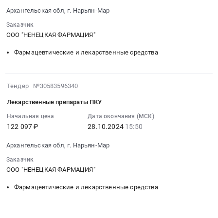
2024-
,
интернет.
немедленного
Архангельская обл, г. Нарьян-Мар
10-
Russia,
Цена:
реагирования
31
RU
Заказчик
220000
Тендер
14:11:56
ООО "НЕНЕЦКАЯ ФАРМАЦИЯ"
Архангельская
руб.
на
:
область
пультовую
Фармацевтические и лекарственные средства
Тендер
Услуги
охрану
на
Интернет,
объектов
лекарственные
передачи
и
2024-
Тендер №30583596340
препараты
данных,
экстренном
10-
НС
местной
Лекарственные препараты ПКУ
вызове
28
и
телефонной
группы
15:50:59
Начальная цена
Дата окончания (МСК)
ПВ
связи
122 097 ₽
28.10.2024
15:50
немедленного
:
Тендер
Предмет
реагирования
2024-
на
тендера:
Архангельская обл, г. Нарьян-Мар
at
10-
лекарственные
Услуги
Архангельская
28
Заказчик
препараты
местной
обл,г.
15:50:59
ООО "НЕНЕЦКАЯ ФАРМАЦИЯ"
НС
телефонной
Нарьян-
:
и
связи.
Фармацевтические и лекарственные средства
Мар,
Тендер
ПВ
Цена:
Архангельская
на
at
120000
область
лекарственные
Архангельская
руб.