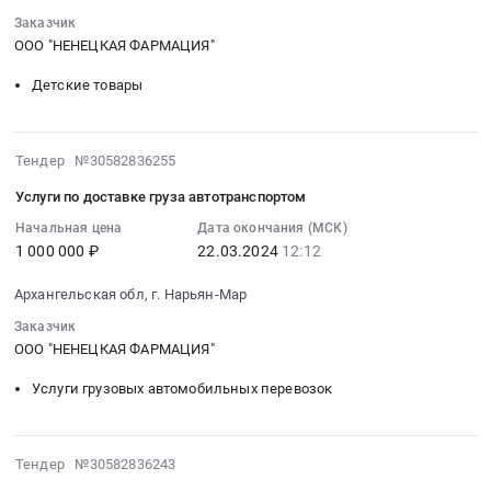
Архангельская
RU
22
Заказчик
обл,г.
Архангельская
15:29:11
ООО "НЕНЕЦКАЯ ФАРМАЦИЯ"
Нарьян-
область
:
Мар,
Детские товары
Фармацевтические
Тендер
Архангельская
и
на
область
лекарственные
детские
Ненецкий
2024-
Тендер №30582836255
средства
товары
автономный
03-
Предмет
Тендер
Услуги по доставке груза автотранспортом
округ
22
тендера:
на
,
12:12:33
Начальная цена
Дата окончания (МСК)
Лекарственные
детские
Russia,
1 000 000 ₽
22.03.2024
12:12
:
препараты
товары
RU
2024-
(Учетка).
at
Архангельская обл, г. Нарьян-Мар
Архангельская
03-
Цена:
Архангельская
область
22
Заказчик
243192
обл,г.
Фармацевтические
12:12:33
ООО "НЕНЕЦКАЯ ФАРМАЦИЯ"
руб.
Нарьян-
и
:
Мар,
Услуги грузовых автомобильных перевозок
лекарственные
Тендер
Архангельская
средства
на
область
Предмет
услуги
Ненецкий
2024-
Тендер №30582836243
тендера:
по
автономный
03-
Лекарственные