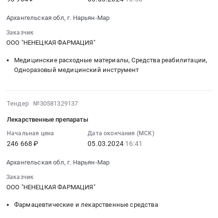
:
50195
масла
RU
2024-
руб.
at
Архангельская обл, г. Нарьян-Мар
Архангельская
03-
Архангельская
область
05
Заказчик
обл,г.
Фармацевтические
16:50:03
ООО "НЕНЕЦКАЯ ФАРМАЦИЯ"
Нарьян-
и
:
Мар,
Медицинские расходные материалы, Средства реабилитации,
лекарственные
Тендер
Архангельская
Одноразовый медицинский инструмент
средства
на
область
Предмет
ортопедические
Ненецкий
тендера:
средства
автономный
2024-
Тендер №30581329137
Лекарственные
Тендер
округ
03-
препараты.
на
Лекарственные препараты
,
05
Цена:
ортопедические
Russia,
16:41:54
Начальная цена
Дата окончания (МСК)
153370.58
средства
RU
246 668 ₽
05.03.2024
16:41
:
руб.
at
Архангельская
2024-
Архангельская
Архангельская обл, г. Нарьян-Мар
область
03-
обл,г.
Фармацевтические
05
Заказчик
Нарьян-
и
16:41:54
ООО "НЕНЕЦКАЯ ФАРМАЦИЯ"
Мар,
лекарственные
:
Архангельская
Фармацевтические и лекарственные средства
средства
Тендер
область