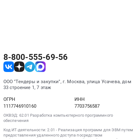
этого заказчика.
Заказчик Энергосервис-Конкурс может
размещать тендеры на разных электронных
площадках. РосТендер собирает все его
закупки в одном месте независимо от
площадки проведения.
8-800-555-69-56
ООО "Тендеры и закупки", г. Москва, улица Усачева, дом
33 строение 1, 7 этаж
ОГРН
ИНН
1117746910160
7703756587
ОКВЭД: 62.01 Разработка компьютерного программного
обеспечения
Код ИТ-деятельности: 2.01 - Реализация программ для ЭВМ путем
предоставления удаленного доступа посредством