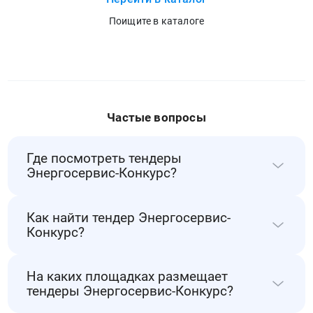
Поищите в каталоге
Частые вопросы
Где посмотреть тендеры
Энергосервис-Конкурс?
Все тендеры Энергосервис-Конкурс собраны
Как найти тендер Энергосервис-
на РосТендер. Следите за новыми закупками
Конкурс?
этого заказчика через уведомления на почту
или Телеграм.
Найти тендер Энергосервис-Конкурс можно
На каких площадках размещает
через поиск по заказчикам на РосТендер.
тендеры Энергосервис-Конкурс?
Мы отслеживаем все активные закупки