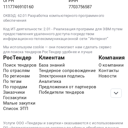
ОГРН
ИНН
1117746910160
7703756587
ОКВЭД: 62.01 Разработка компьютерного программного
обеспечения
Код ИТ-деятельности: 2.01 - Реализация программ для ЭВМ путем
предоставления удаленного доступа посредством
информационно-телекоммуникационной сети “Интернет”
Мы используем cookie — они помогают нам сделать сервис
для поиска тендеров РосТендер удобнее и лучше
РосТендер
Клиентам
Компания
Поиск тендеров
База знаний
О компании
По отраслям
Тендерное сопровождение
Контакты
По регионам
Электронная подпись
Новости
По тегам
Аналитика
По городам
Предложения от партнеров
Заказчики
Победители тендеров
Госзакупки
Малые закупки
Список ЭТП
Услуги ООО «Тендеры и закупки» оказываются с использованием
ПО «Автоматизированная система по сбору и обработке данных