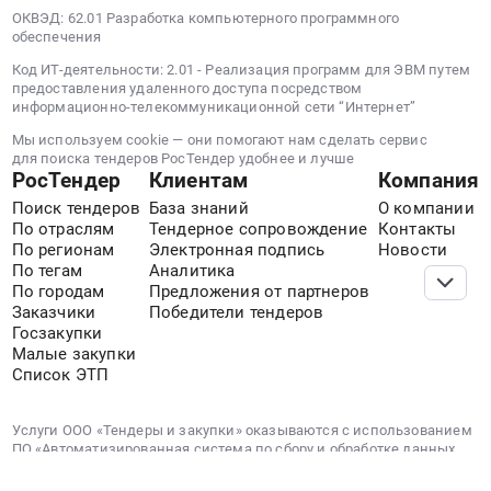
ОКВЭД: 62.01 Разработка компьютерного программного
обеспечения
Код ИТ-деятельности: 2.01 - Реализация программ для ЭВМ путем
предоставления удаленного доступа посредством
информационно-телекоммуникационной сети “Интернет”
Мы используем cookie — они помогают нам сделать сервис
для поиска тендеров РосТендер удобнее и лучше
РосТендер
Клиентам
Компания
Поиск тендеров
База знаний
О компании
По отраслям
Тендерное сопровождение
Контакты
По регионам
Электронная подпись
Новости
По тегам
Аналитика
По городам
Предложения от партнеров
Заказчики
Победители тендеров
Госзакупки
Малые закупки
Список ЭТП
Услуги ООО «Тендеры и закупки» оказываются с использованием
ПО «Автоматизированная система по сбору и обработке данных
о закупках и торгах», зарегистрированного в РРПО 30.01.2023 за
№ 16446