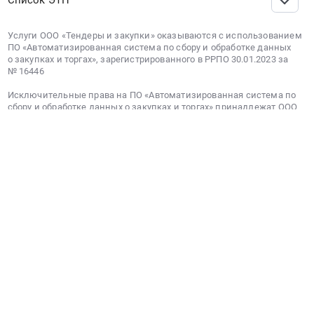
Услуги ООО «Тендеры и закупки» оказываются с использованием
ПО «Автоматизированная система по сбору и обработке данных
о закупках и торгах», зарегистрированного в РРПО 30.01.2023 за
№ 16446
Исключительные права на ПО «Автоматизированная система по
сбору и обработке данных о закупках и торгах» принадлежат ООО
«Тендеры и закупки» и реализуются путём предоставления права
использования программы на условиях предоставления
удалённого доступа через информационно-
телекоммуникационную сеть Интернет. ПО включено в реестр
российского ПО. Реестровая запись №16446 от 30.01.2023 г.
Порядок предоставления опубликованных тендеров и справочной
информации
Политика обработки персональных данных
Условия использования сервиса
Используемые в ПО технологии:
список
© РосТендер — Все тендеры России. Все права защищены.