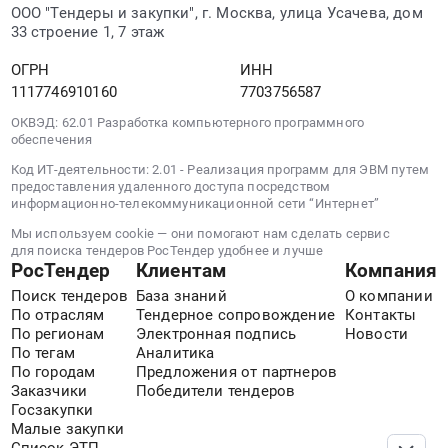
ООО "Тендеры и закупки", г. Москва, улица Усачева, дом
33 строение 1, 7 этаж
ОГРН
ИНН
1117746910160
7703756587
ОКВЭД: 62.01 Разработка компьютерного программного
обеспечения
Код ИТ-деятельности: 2.01 - Реализация программ для ЭВМ путем
предоставления удаленного доступа посредством
информационно-телекоммуникационной сети “Интернет”
Мы используем cookie — они помогают нам сделать сервис
для поиска тендеров РосТендер удобнее и лучше
РосТендер
Клиентам
Компания
Поиск тендеров
База знаний
О компании
По отраслям
Тендерное сопровождение
Контакты
По регионам
Электронная подпись
Новости
По тегам
Аналитика
По городам
Предложения от партнеров
Заказчики
Победители тендеров
Госзакупки
Малые закупки
Список ЭТП