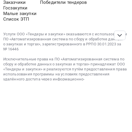
Заказчики
Победители тендеров
Госзакупки
Малые закупки
Список ЭТП
Услуги ООО «Тендеры и закупки» оказываются с использованием
ПО «Автоматизированная система по сбору и обработке данных
о закупках и торгах», зарегистрированного в РРПО 30.01.2023 за
№ 16446
Исключительные права на ПО «Автоматизированная система по
сбору и обработке данных о закупках и торгах» принадлежат ООО
«Тендеры и закупки» и реализуются путём предоставления права
использования программы на условиях предоставления
удалённого доступа через информационно-
телекоммуникационную сеть Интернет. ПО включено в реестр
российского ПО. Реестровая запись №16446 от 30.01.2023 г.
Порядок предоставления опубликованных тендеров и справочной
информации
Политика обработки персональных данных
Условия использования сервиса
Используемые в ПО технологии:
список