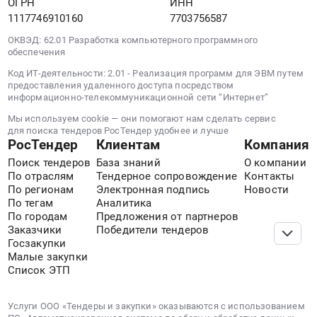
ОГРН
ИНН
1117746910160
7703756587
ОКВЭД: 62.01 Разработка компьютерного программного
обеспечения
Код ИТ-деятельности: 2.01 - Реализация программ для ЭВМ путем
предоставления удаленного доступа посредством
информационно-телекоммуникационной сети “Интернет”
Мы используем cookie — они помогают нам сделать сервис
для поиска тендеров РосТендер удобнее и лучше
РосТендер
Клиентам
Компания
Поиск тендеров
База знаний
О компании
По отраслям
Тендерное сопровождение
Контакты
По регионам
Электронная подпись
Новости
По тегам
Аналитика
По городам
Предложения от партнеров
Заказчики
Победители тендеров
Госзакупки
Малые закупки
Список ЭТП
Услуги ООО «Тендеры и закупки» оказываются с использованием