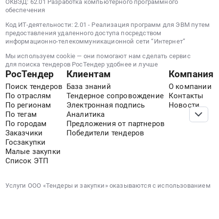
ОКВЭД: 62.01 Разработка компьютерного программного
обеспечения
Код ИТ-деятельности: 2.01 - Реализация программ для ЭВМ путем
предоставления удаленного доступа посредством
информационно-телекоммуникационной сети “Интернет”
Мы используем cookie — они помогают нам сделать сервис
для поиска тендеров РосТендер удобнее и лучше
РосТендер
Клиентам
Компания
Поиск тендеров
База знаний
О компании
По отраслям
Тендерное сопровождение
Контакты
По регионам
Электронная подпись
Новости
По тегам
Аналитика
По городам
Предложения от партнеров
Заказчики
Победители тендеров
Госзакупки
Малые закупки
Список ЭТП
Услуги ООО «Тендеры и закупки» оказываются с использованием
ПО «Автоматизированная система по сбору и обработке данных
о закупках и торгах», зарегистрированного в РРПО 30.01.2023 за
№ 16446