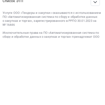
Список ЭТП
Услуги ООО «Тендеры и закупки» оказываются с использованием
ПО «Автоматизированная система по сбору и обработке данных
о закупках и торгах», зарегистрированного в РРПО 30.01.2023 за
№ 16446
Исключительные права на ПО «Автоматизированная система по
сбору и обработке данных о закупках и торгах» принадлежат ООО
«Тендеры и закупки» и реализуются путём предоставления права
использования программы на условиях предоставления
удалённого доступа через информационно-
телекоммуникационную сеть Интернет. ПО включено в реестр
российского ПО. Реестровая запись №16446 от 30.01.2023 г.
Порядок предоставления опубликованных тендеров и справочной
информации
Политика обработки персональных данных
Условия использования сервиса
Используемые в ПО технологии:
список
© РосТендер — Все тендеры России. Все права защищены.