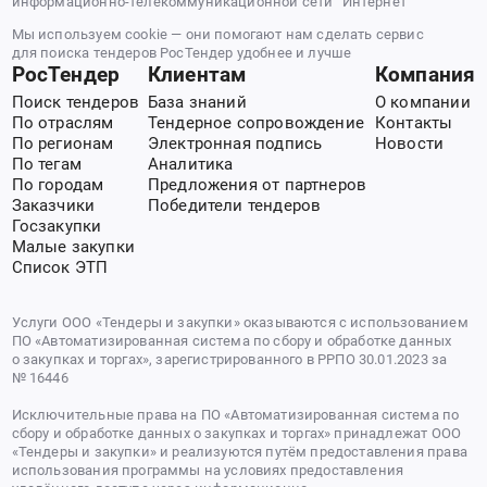
информационно-телекоммуникационной сети “Интернет”
Мы используем cookie — они помогают нам сделать сервис
для поиска тендеров РосТендер удобнее и лучше
РосТендер
Клиентам
Компания
Поиск тендеров
База знаний
О компании
По отраслям
Тендерное сопровождение
Контакты
По регионам
Электронная подпись
Новости
По тегам
Аналитика
По городам
Предложения от партнеров
Заказчики
Победители тендеров
Госзакупки
Малые закупки
Список ЭТП
Услуги ООО «Тендеры и закупки» оказываются с использованием
ПО «Автоматизированная система по сбору и обработке данных
о закупках и торгах», зарегистрированного в РРПО 30.01.2023 за
№ 16446
Исключительные права на ПО «Автоматизированная система по
сбору и обработке данных о закупках и торгах» принадлежат ООО
«Тендеры и закупки» и реализуются путём предоставления права
использования программы на условиях предоставления