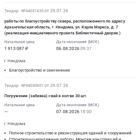
и
Предмет
:
Лампы
Инвестиционных
Тендер:
Цена:
послерейсовых
тендера:
Тендер
и
банков
2026-
№26150703123
67000
от 29.07.26
Тендер №94031435
медицинских
Поставка
на
другое
Предмет
07-
Поставка
руб.
работы по благоустройству сквера, расположенного по адресу
осмотров
изделий
поставку
осветительное
тендера:
29
МРМ
Архангельская область, г. Няндома, ул. Карла Маркса, д. 7
водителей
медицинского
электротоваров
оборудование
Оказание
17:28:32
ИМН
(реализация инициативного проекта Библиотечный дворик )
транспортных
назначения.
Тендер
Предмет
услуги
:
(кресло-
Начальная цена
Дата окончания (МСК)
средств.
Цена:
на
тендера:
по
2026-
каталка)
1 913 087 ₽
06.08.2026
09:37
Цена:
84000
поставку
Поставка
предоставлению
08-
ПД
39270
руб.
электротоваров
электротоваров.
кредита
06
с.п.
г. Няндома
руб.
at
Цена:
на
09:37:00
Няндома
Благоустройство и озеленение
г.
13900
финансирование
:
at
Няндома,
руб.
дефицита
Тендер
г.
2026-
Архангельская
бюджета
на
от 29.07.26
Няндома,
Тендер №94030807
07-
область
Няндомского
работы
Архангельская
Погружение (забивка) свай в кол-ве 30 шт.
29
,
муниципального
по
область
17:13:33
Начальная цена
Дата окончания (МСК)
Russia,
округа
благоустройству
,
—
07.08.2026
18:00
:
RU
Архангельской
сквера,
Russia,
2026-
Архангельская
области,
расположенного
RU
г. Няндома
08-
область
погашения
по
Архангельская
07
Светотехническая
Полное строительство и реконструкция зданий и сооружений
долговых
адресу
область
18:00:00
Строительно-монтажные работы, Монтаж конструкций и