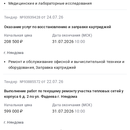
на
Медицинские и лабораторные исследования
шт.
15:51:00
округа
по
руб.
поставку
at
:
Архангельской
адресу
расходных
г.
Тендер
2026-
области.
Архангельская
от 24.07.26
Тендер №93939428
материалов
Няндома,
на
07-
Цена:
область,
Оказание услуг по восстановлению и заправке картриджей
для
Архангельская
проведение
31
17500000
г.
КДЛ
область
предрейсовых
21:20:13
Начальная цена
Дата окончания (МСК)
руб.
Няндома,
at
208 500 ₽
31.07.2026
10:00
,
и
:
ул.
г.
Russia,
послерейсовых
2026-
Карла
г. Няндома
Няндома,
RU
медицинских
07-
Маркса,
Архангельская
Архангельская
осмотров
31
д.7
Ремонт и обслуживание офисной и вычислительной техники и
область
область
водителей
10:00:00
оборудования, Заправка картриджей
(реализация
,
Полное
транспортных
:
инициативного
Russia,
строительство
средств
Тендер
2026-
проекта
от 22.07.26
Тендер №93885572
RU
и
Тендер
на
07-
Библиотечный
Выполнение работ по текущему ремонту участка тепловых сетей у
Архангельская
реконструкция
на
оказание
27
дворик
корпуса 6 д. 2 по ул. Фадеева г. Няндома
область
зданий
проведение
услуг
14:52:25
)
Медицинские
Начальная цена
Дата окончания (МСК)
и
предрейсовых
по
:
at
599 000 ₽
31.07.2026
10:00
расходные
сооружений
и
восстановлению
2026-
г.
материалы,
Предмет
послерейсовых
и
07-
Няндома,
г. Няндома
Средства
тендера:
медицинских
заправке
31
Архангельская