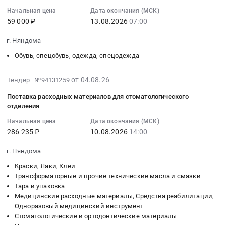
жилого
фонда
или
Russia,
09:26:47
Начальная цена
Дата окончания (МСК)
помещения
Тендер
непригодного
RU
59 000 ₽
13.08.2026
07:00
:
для
на
для
Архангельская
2026-
граждан,
приобретение
проживания
область
г. Няндома
08-
переселяемых
жилого
фонда
Квартиры,
13
из
Обувь, спецобувь, одежда, спецодежда
помещения
at
офисы
07:00:00
аварийного
для
г.
и
:
или
2026-
граждан,
Няндома,
от 04.08.26
Тендер №94131259
другое
Тендер
непригодного
08-
переселяемых
Архангельская
недвижимое
Поставка расходных материалов для стоматологического
на
для
04
из
область
имущество,
отделения
поставку
проживания
13:37:17
аварийного
,
услуги
спецодежды
Начальная цена
Дата окончания (МСК)
фонда
:
или
Russia,
по
286 235 ₽
10.08.2026
14:00
для
Тендер
2026-
непригодного
RU
подбору,
работников
на
08-
для
Архангельская
покупке
г. Няндома
ГБУЗ
приобретение
10
проживания
область
и
АО
жилого
Краски, Лаки, Клеи
14:00:00
фонда
Квартиры,
продаже
Няндомская
Трансформаторные и прочие технические масла и смазки
помещения
:
at
офисы
Недвижимости
Тара и упаковка
ЦРБ
для
Тендер
г.
и
Предмет
Медицинские расходные материалы, Средства реабилитации,
Тендер
граждан,
на
Няндома,
другое
тендера:
Одноразовый медицинский инструмент
на
переселяемых
поставку
Архангельская
недвижимое
Приобретение
Стоматологические и ортодонтические материалы
поставку
из
расходных
область
имущество,
жилого