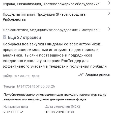
Охрана, Сигнализация, Противопожарное оборудование
Продукты питания, Продукция Животноводства,
Рыболовства
Фармацевтика, Медицинское оборудование и материалы
Ещё 27 отраслей
Медицинские и Оздоровительные услуги
Собираем все закупки Няндомы со всех источников,
предоставляем мощные инструменты для поиска и
Мебель, Компьютеры и Периферия, Канцтовары, Бытовая
аналитики. Тысячи поставщиков и подрядчиков
техника
ежедневно используют сервис РосТендер для
эффективного участия в тендерах и получения прибыли
Связь, Информационные технологии
Анализ рынка
Найдено 5 003 тендера
Грузовые и пассажирские перевозки, Транспортные услуги
2026-
от 05.08.26
Тендер №94170845
Полиграфия
08-
Приобретение жилого помещения для граждан, переселяемых из
05
Реклама, Дизайн, Маркетинг, Теле и радиовещание
аварийного или непригодного для проживания фонда
20:38:33
Начальная цена
Дата окончания (МСК)
:
Топливо, Уголь, Продукция нефтепереработки
2 751 000 ₽
13.08.2026
10:30