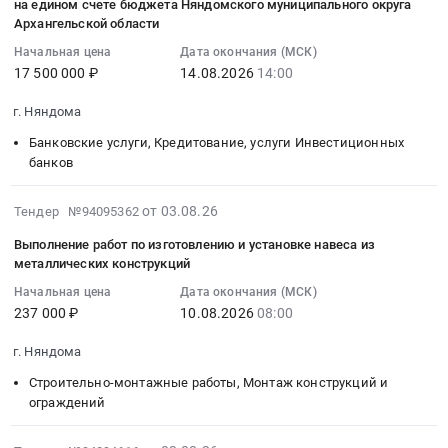
08-
на едином счете бюджета Няндомского муниципального округа
ПД
жилого
фонда
для
Архангельской области
14
с.п.
помещения
at
проживания
14:00:00
Няндома
для
Начальная цена
Дата окончания (МСК)
г.
фонда.
:
Тендер:
17 500 000 ₽
14.08.2026
14:00
граждан,
Няндома,
Цена:
Тендер
№26150703123
переселяемых
Архангельская
1578000
г. Няндома
на
Поставка
из
область
руб.
оказание
МРМ
аварийного
,
Банковские услуги, Кредитование, услуги Инвестиционных
услуги
ИМН
или
банков
Russia,
по
(кресло-
непригодного
RU
предоставлению
каталка)
для
2026-
Архангельская
от 03.08.26
Тендер №94095362
кредита
ПД
проживания
08-
область
Выполнение работ по изготовлению и установке навеса из
на
с.п.
фонда
03
Квартиры,
металлических конструкций
финансирование
Няндома
at
10:25:20
офисы
дефицита
at
Начальная цена
Дата окончания (МСК)
г.
:
и
бюджета
237 000 ₽
10.08.2026
08:00
г.
Няндома,
2026-
другое
Няндомского
Няндома,
Архангельская
08-
недвижимое
г. Няндома
муниципального
Архангельская
область
10
имущество,
округа
область
,
Строительно-монтажные работы, Монтаж конструкций и
08:00:00
услуги
Архангельской
,
ограждений
Russia,
:
по
области,
Russia,
RU
Тендер
подбору,
погашения
RU