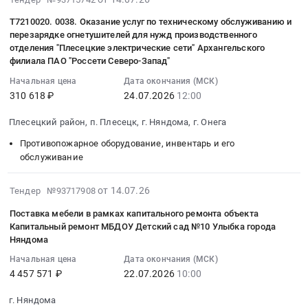
Тендер
г.
2100000
на
руб.
07-
Капитальный
на
Няндома
Т7210020. 0038. Оказание услуг по техническому обслуживанию и
руб.
оказание
26
ремонт
приобретение
перезарядке огнетушителей для нужд производственного
(выполняемые
услуги
12:37:05
МБДОУ
жилого
отделения "Плесецкие электрические сети" Архангельского
работы
технического
:
Детский
филиала ПАО "Россети Северо-Запад"
помещения
не
характера
2026-
сад
детям-
относятся
Начальная цена
Дата окончания (МСК)
в
07-
№10
сиротам
310 618 ₽
24.07.2026
12:00
к
помещениях
24
Улыбка
и
капитальным
ГБУЗ
12:00:00
города
Плесецкий район, п. Плесецк, г. Няндома, г. Онега
детям,
работам)
АО
:
Няндома
оставшимся
at
Противопожарное оборудование, инвентарь и его
Няндомская
Тендер:
Тендер
без
г.
обслуживание
ЦРБ
Т7210020.0038.
на
попечения
Няндома,
Тендер
Оказание
поставку
родителей,
Архангельская
2026-
от 14.07.26
Тендер №93717908
на
услуг
кухонной
лицам
область
07-
оказание
по
мебели
Поставка мебели в рамках капитального ремонта объекта
из
,
23
услуги
техническому
и
Капитальный ремонт МБДОУ Детский сад №10 Улыбка города
их
Russia,
15:55:06
технического
обслуживанию
Няндома
оборудования
числа
RU
:
характера
и
для
по
Начальная цена
Дата окончания (МСК)
Архангельская
2026-
в
перезарядке
пищеблока
4 457 571 ₽
22.07.2026
10:00
договорам
область
07-
помещениях
огнетушителей
для
найма
Строительство,
22
ГБУЗ
для
г. Няндома
оснащения
специализированных