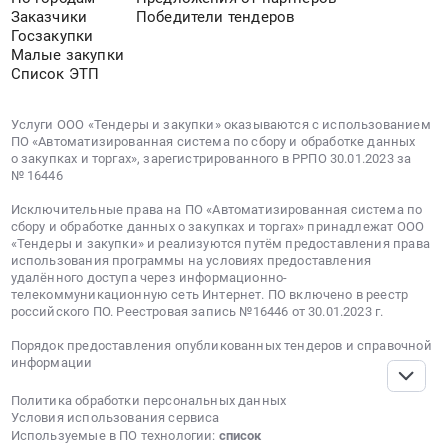
д.
Заказчики
Победители тендеров
2,
Госзакупки
корпус
Малые закупки
6.
Список ЭТП
Цена:
233624641
Услуги ООО «Тендеры и закупки» оказываются с использованием
руб.
ПО «Автоматизированная система по сбору и обработке данных
о закупках и торгах», зарегистрированного в РРПО 30.01.2023 за
№ 16446
Исключительные права на ПО «Автоматизированная система по
сбору и обработке данных о закупках и торгах» принадлежат ООО
«Тендеры и закупки» и реализуются путём предоставления права
использования программы на условиях предоставления
удалённого доступа через информационно-
телекоммуникационную сеть Интернет. ПО включено в реестр
российского ПО. Реестровая запись №16446 от 30.01.2023 г.
Порядок предоставления опубликованных тендеров и справочной
информации
Политика обработки персональных данных
Условия использования сервиса
Используемые в ПО технологии:
список