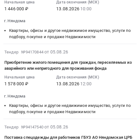
Начальная цена
Дата окончания (МСК)
:
для
на
Товары для Спорта, Отдыха, Развлечений, Предметы
1 446 000 ₽
13.08.2026
10:00
2026-
граждан,
приобретение
Искусства
08-
переселяемых
жилого
г. Няндома
13
из
помещения
Металлургическое производство
Квартиры, офисы и другое недвижимое имущество, услуги по
10:00:00
аварийного
для
подбору, покупке и продаже Недвижимости
:
или
граждан,
Химическая продукция
Тендер
непригодного
переселяемых
2026-
на
от 05.08.26
для
Тендер №94170844
из
Лесообработка, Изделия из дерева
08-
приобретение
проживания
аварийного
Приобретение жилого помещения для граждан, переселяемых из
05
жилого
фонда
Сельское хозяйство
или
аварийного или непригодного для проживания фонда
20:38:32
помещения
Тендер
непригодного
Начальная цена
Дата окончания (МСК)
:
для
Отходы и лом
на
для
1 578 000 ₽
13.08.2026
12:00
2026-
граждан,
приобретение
проживания
08-
Услуги ЖКХ
переселяемых
жилого
фонда
г. Няндома
13
из
помещения
at
Социальные услуги
Квартиры, офисы и другое недвижимое имущество, услуги по
12:00:00
аварийного
для
г.
подбору, покупке и продаже Недвижимости
:
или
граждан,
Няндома,
Тендер
непригодного
переселяемых
Архангельская
2026-
на
от 05.08.26
для
Тендер №94147540
из
область
08-
приобретение
проживания
аварийного
,
Поставка спецодежды для работников ГБУЗ АО Няндомская ЦРБ
05