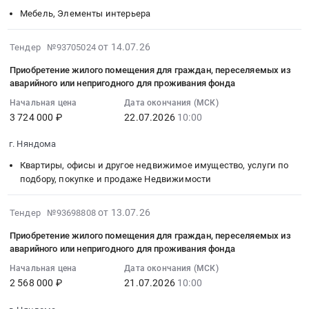
ремонт
10:00:00
АО
нужд
объекта
жилых
Мебель, Элементы интерьера
и
:
Няндомская
производственного
Капитальный
помещений
обслуживание
Тендер
ЦРБ
отделения
ремонт
at
2026-
дорог,
на
от 14.07.26
Тендер №93705024
at
"Плесецкие
МБДОУ
г.
07-
мостов,
поставку
г.
электрические
Детский
Приобретение жилого помещения для граждан, переселяемых из
Няндома,
25
тоннелей
мебели
Няндома,
сети"
аварийного или непригодного для проживания фонда
сад
Архангельская
11:04:06
и
в
Архангельская
Архангельского
№10
область
Начальная цена
Дата окончания (МСК)
:
ЖД
рамках
область
филиала
Улыбка
3 724 000 ₽
22.07.2026
10:00
,
2026-
путей
капитального
,
ПАО
города
Russia,
07-
Предмет
ремонта
Russia,
"Россети
г. Няндома
Няндома
RU
22
тендера:
объекта
RU
Северо-
at
Архангельская
Квартиры, офисы и другое недвижимое имущество, услуги по
10:00:00
Выполнение
Капитальный
Архангельская
Запад"
г.
область
подбору, покупке и продаже Недвижимости
:
работ
ремонт
область
Тендер:
Няндома,
Квартиры,
Тендер
по
МБДОУ
Ремонт
Т7210020.0038.
Архангельская
офисы
2026-
на
ремонту
от 13.07.26
Тендер №93698808
Детский
зданий
Оказание
область
и
07-
приобретение
автомобильных
сад
и
услуг
Приобретение жилого помещения для граждан, переселяемых из
,
другое
23
жилого
дорог
№10
аварийного или непригодного для проживания фонда
сооружений
по
Russia,
недвижимое
19:40:06
помещения
общего
Улыбка
Предмет
техническому
RU
Начальная цена
Дата окончания (МСК)
имущество,
:
для
пользования
города
тендера:
обслуживанию
Архангельская
2 568 000 ₽
21.07.2026
10:00
услуги
2026-
граждан,
местного
Няндома
Оказание
и
область
по
07-
переселяемых
значения
Тендер