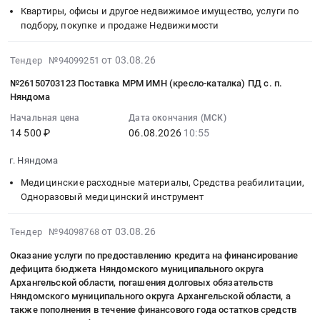
спецодежда
недвижимое
Архангельская
Приобретение
проживания
Квартиры, офисы и другое недвижимое имущество, услуги по
10:00:00
аварийного
Предмет
имущество,
область
жилого
фонда.
подбору, покупке и продаже Недвижимости
:
или
тендера:
услуги
Краски,
помещения
Цена:
Тендер
непригодного
Поставка
по
Лаки,
для
1986000
2026-
на
от 03.08.26
для
Тендер №94099251
спецодежды
подбору,
Клеи
граждан,
руб.
08-
приобретение
проживания
для
покупке
№26150703123 Поставка МРМ ИМН (кресло-каталка) ПД с. п.
Предмет
переселяемых
03
жилого
фонда
Няндома
работников
и
тендера:
из
11:51:31
помещения
Тендер
ГБУЗ
продаже
Поставка
аварийного
Начальная цена
Дата окончания (МСК)
:
для
на
АО
Недвижимости
расходных
или
14 500 ₽
06.08.2026
10:55
2026-
граждан,
приобретение
Няндомская
Предмет
материалов
непригодного
08-
переселяемых
жилого
ЦРБ.
г. Няндома
тендера:
для
для
06
из
помещения
Цена:
Приобретение
стоматологического
проживания
Медицинские расходные материалы, Средства реабилитации,
10:55:00
аварийного
для
59000
жилого
отделения.
фонда.
Одноразовый медицинский инструмент
:
или
граждан,
руб.
помещения
Цена:
Цена:
Тендер:
непригодного
переселяемых
для
286235
1446000
2026-
№26150703123
от 03.08.26
для
Тендер №94098768
из
граждан,
руб.
руб.
08-
Поставка
проживания
аварийного
Оказание услуги по предоставлению кредита на финансирование
переселяемых
03
МРМ
фонда
или
дефицита бюджета Няндомского муниципального округа
из
11:35:33
ИМН
Тендер
непригодного
Архангельской области, погашения долговых обязательств
аварийного
:
(кресло-
на
для
Няндомского муниципального округа Архангельской области, а
или
2026-
каталка)
также пополнения в течение финансового года остатков средств
приобретение
проживания
непригодного