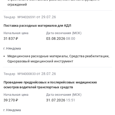
продукция,
обязательств
Архангельская
Медицинские
ограждений
:
Лампы
Няндомского
область,
расходные
Тендер
и
муниципального
г.
материалы,
2026-
на
другое
от 29.07.26
округа
Няндома,
Тендер №94026591
Средства
08-
погружение
осветительное
Архангельской
ул.
реабилитации,
Поставка расходных материалов для КДЛ
04
(забивка)
оборудование
области,
Карла
Одноразовый
16:02:04
Начальная цена
Дата окончания (МСК)
свай
Предмет
а
Маркса,
медицинский
31 837 ₽
03.08.2026
08:00
:
в
тендера:
также
д.7
инструмент
2026-
кол-
Поставка
пополнения
(реализация
Предмет
г. Няндома
08-
ве
электротоваров.
в
инициативного
тендера:
03
30
Медицинские расходные материалы, Средства реабилитации,
Цена:
течение
проекта
№26150703123
08:00:00
Одноразовый медицинский инструмент
шт.
3846
финансового
Библиотечный
Поставка
:
Тендер
руб.
года
дворик
МРМ
Тендер
на
2026-
остатков
)
от 28.07.26
ИМН
Тендер №94000833
на
погружение
07-
средств
Тендер
(кресло-
Проведение предрейсовых и послерейсовых медицинских
поставку
(забивка)
31
на
на
каталка)
осмотров водителей транспортных средств
расходных
свай
16:33:04
едином
работы
ПД
Начальная цена
Дата окончания (МСК)
материалов
в
:
счете
по
с.п.
39 270 ₽
31.07.2026
15:51
для
кол-
2026-
бюджета
благоустройству
Няндома.
КДЛ
ве
07-
Няндомского
сквера,
Цена:
г. Няндома
Тендер
30
31
муниципального
расположенного
14500