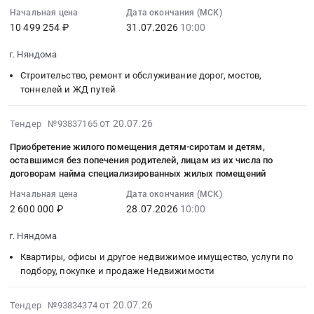
:
для
гемоглобин,
проживания
208500
Няндома
Начальная цена
Дата окончания (МСК)
2026-
медицинских
лактатдегидрогеназа)
фонда
руб.
at
10 499 254 ₽
31.07.2026
10:00
07-
отходов)
ОМС
at
г.
31
ОМС
с.п.
г.
Няндома,
г. Няндома
10:00:00
Тендер:
Няндома
Няндома,
Архангельская
Строительство, ремонт и обслуживание дорог, мостов,
:
№26150703067/3
at
Архангельская
область
тоннелей и ЖД путей
Тендер
Поставка
г.
область
,
на
МРМ
Няндома,
,
Russia,
2026-
от 20.07.26
Тендер №93837165
выполнение
ИМН
Архангельская
Russia,
RU
07-
работ
(контейнеры
область
RU
Архангельская
Приобретение жилого помещения детям-сиротам и детям,
30
по
для
,
оставшимся без попечения родителей, лицам из их числа по
Архангельская
область
22:48:06
ремонту
медицинских
договорам найма специализированных жилых помещений
Russia,
область
Строительство
:
автомобильных
отходов)
RU
Квартиры,
и
Начальная цена
Дата окончания (МСК)
2026-
дорог
ОМС
Архангельская
офисы
ремонт
2 600 000 ₽
28.07.2026
10:00
07-
общего
at
область
и
трубопроводов
28
пользования
г.
г. Няндома
Медицинские
другое
и
10:00:00
местного
Няндома,
расходные
недвижимое
прочих
Квартиры, офисы и другое недвижимое имущество, услуги по
:
значения
Архангельская
материалы,
имущество,
инженерных
подбору, покупке и продаже Недвижимости
Тендер
в
область
Средства
услуги
коммуникаций
на
г.
,
реабилитации,
по
Предмет
2026-
от 20.07.26
Тендер №93834374
приобретение
Няндома
Russia,