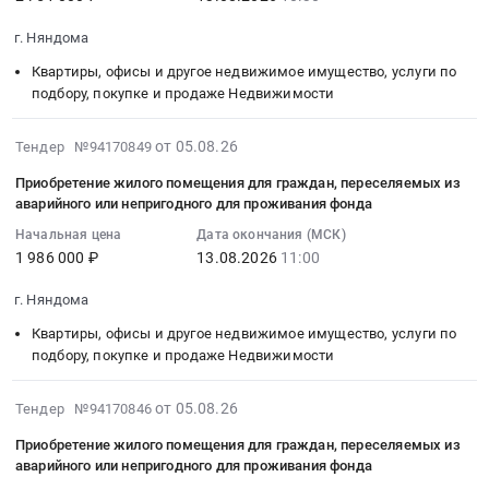
2026-
Автомобили, Спецтехника, Авиа- ЖД-техника, Суда
08-
г. Няндома
13
Финансы, Страхование, Оценка, Юридические услуги
Квартиры, офисы и другое недвижимое имущество, услуги по
10:30:00
подбору, покупке и продаже Недвижимости
:
Одежда, Средства защиты, Текстиль, Хозтовары, Тара
Тендер
2026-
на
от 05.08.26
Тендер №94170849
Экология, Клининг, Химчистка
08-
приобретение
Приобретение жилого помещения для граждан, переселяемых из
05
жилого
Энергетика
аварийного или непригодного для проживания фонда
20:38:33
помещения
Начальная цена
Дата окончания (МСК)
:
для
Нефтяная и Газовая отрасль
1 986 000 ₽
13.08.2026
11:00
2026-
граждан,
08-
переселяемых
Промышленное оборудование и изделия
г. Няндома
13
из
Квартиры, офисы и другое недвижимое имущество, услуги по
11:00:00
аварийного
Прочее оборудование и изделия
подбору, покупке и продаже Недвижимости
:
или
Тендер
Обучение, Научная деятельность
непригодного
2026-
на
от 05.08.26
для
Тендер №94170846
Аренда и продажа Недвижимости и имущества
08-
приобретение
проживания
Приобретение жилого помещения для граждан, переселяемых из
05
жилого
фонда
аварийного или непригодного для проживания фонда
Услуги в области Спорта, Отдыха, Культуры
20:38:33
помещения
Тендер