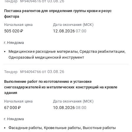
2026-
Архангельская
на
покупке
от 03.08.26
Тендер №94094616
долговых
Архангельская
08-
область
выполнение
и
Поставка реагентов для определения группы крови и резус
обязательств
область
03
Квартиры,
работ
продаже
фактора
Няндомского
Медицинские
10:02:36
офисы
по
Недвижимости
муниципального
Начальная цена
Дата окончания (МСК)
расходные
:
и
изготовлению
Предмет
505 020 ₽
12.08.2026
07:00
округа
материалы,
2026-
другое
и
тендера:
Архангельской
Средства
08-
недвижимое
установке
Приобретение
г. Няндома
области,
реабилитации,
12
имущество,
навеса
жилого
а
Одноразовый
Медицинские расходные материалы, Средства реабилитации,
07:00:00
услуги
из
помещения
также
Одноразовый медицинский инструмент
медицинский
:
по
металлических
для
пополнения
инструмент
Тендер
подбору,
конструкций
граждан,
в
2026-
Предмет
на
покупке
от 03.08.26
Тендер
переселяемых
Тендер №94094766
течение
08-
тендера:
поставку
и
на
из
Выполнение работ по изготовлению и установке
финансового
03
№26150703123
реагентов
продаже
выполнение
аварийного
снегозадержателей из металлических конструкций на кровле
года
09:38:42
Поставка
для
Недвижимости
работ
или
здания
остатков
:
МРМ
определения
Предмет
по
непригодного
Начальная цена
Дата окончания (МСК)
средств
2026-
ИМН
группы
тендера:
изготовлению
для
67 000 ₽
10.08.2026
08:00
на
08-
(кресло-
крови
Приобретение
и
проживания
едином
10
каталка)
и
жилого
установке
фонда.
г. Няндома
счете
08:00:00
ПД
резус
помещения
навеса
Цена:
Фасадные работы, Кровельные работы, Высотные работы
бюджета
:
с.п.
фактора
для
из
1842000