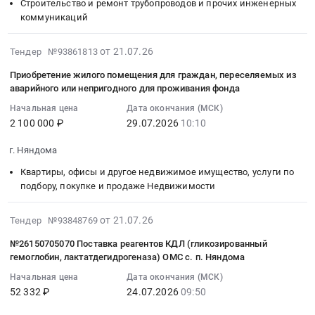
реабилитации,
Погружение
осмотров
картриджей
Строительство и ремонт трубопроводов и прочих инженерных
10:00:00
область
коммуникаций
Одноразовый
(забивка)
водителей
Тендер
:
,
медицинский
свай
транспортных
на
Тендер
Russia,
инструмент
2026-
в
средств
оказание
на
RU
от 21.07.26
Тендер №93861813
Предмет
07-
кол-
at
услуг
выполнение
Архангельская
Приобретение жилого помещения для граждан, переселяемых из
тендера:
30
ве
г.
по
работ
область
аварийного или непригодного для проживания фонда
Поставка
20:18:07
30
Няндома,
восстановлению
по
Благоустройство
Начальная цена
Дата окончания (МСК)
расходных
:
шт..
Архангельская
и
текущему
и
2 100 000 ₽
29.07.2026
10:10
материалов
2026-
Цена:
область
заправке
ремонту
озеленение
для
07-
0
,
картриджей
участка
Предмет
г. Няндома
КДЛ.
29
руб.
Russia,
at
тепловых
тендера:
Цена:
Квартиры, офисы и другое недвижимое имущество, услуги по
10:10:00
RU
г.
сетей
работы
подбору, покупке и продаже Недвижимости
31837
:
Архангельская
Няндома,
у
по
руб.
Тендер
область
Архангельская
корпуса
благоустройству
2026-
на
Медицинские
область
от 21.07.26
6
Тендер №93848769
сквера,
07-
приобретение
и
,
д.
расположенного
№26150705070 Поставка реагентов КДЛ (гликозированный
28
жилого
лабораторные
Russia,
2
по
гемоглобин, лактатдегидрогеназа) ОМС с. п. Няндома
11:52:12
помещения
исследования
RU
по
адресу
Начальная цена
Дата окончания (МСК)
:
для
Предмет
Архангельская
ул.
Архангельская
52 332 ₽
24.07.2026
09:50
2026-
граждан,
тендера:
область
Фадеева
область,
07-
переселяемых
Проведение
Ремонт
г.
г.