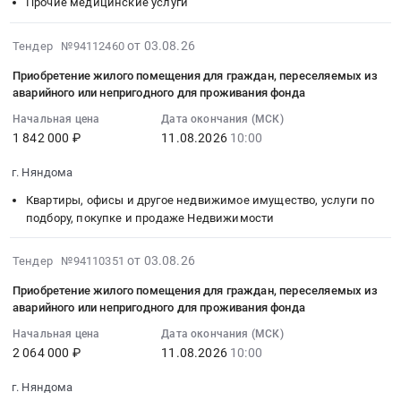
Прочие медицинские услуги
спецодежды
аварийного
материалов
,
услуги
помещения
для
или
для
Russia,
по
для
2026-
от 03.08.26
Тендер №94112460
работников
непригодного
стоматологического
RU
подбору,
граждан,
08-
ГБУЗ
для
отделения
Архангельская
покупке
Приобретение жилого помещения для граждан, переселяемых из
переселяемых
03
АО
проживания
Тендер
аварийного или непригодного для проживания фонда
область
и
из
17:13:39
Няндомская
фонда
на
Квартиры,
продаже
аварийного
Начальная цена
Дата окончания (МСК)
:
ЦРБ
at
поставку
офисы
Недвижимости
или
1 842 000 ₽
11.08.2026
10:00
2026-
at
г.
расходных
и
Предмет
непригодного
08-
г.
Няндома,
материалов
другое
г. Няндома
тендера:
для
11
Няндома,
Архангельская
для
недвижимое
Приобретение
проживания
Квартиры, офисы и другое недвижимое имущество, услуги по
10:00:00
Архангельская
область
стоматологического
имущество,
жилого
фонда.
подбору, покупке и продаже Недвижимости
:
область
,
отделения
услуги
помещения
Цена:
Тендер
,
Russia,
at
по
для
2751000
2026-
на
от 03.08.26
Тендер №94110351
Russia,
RU
г.
подбору,
граждан,
руб.
08-
приобретение
RU
Архангельская
Няндома,
покупке
Приобретение жилого помещения для граждан, переселяемых из
переселяемых
03
жилого
Архангельская
аварийного или непригодного для проживания фонда
область
Архангельская
и
из
16:24:55
помещения
область
Квартиры,
область
продаже
аварийного
Начальная цена
Дата окончания (МСК)
:
для
Обувь,
офисы
,
Недвижимости
или
2 064 000 ₽
11.08.2026
10:00
2026-
граждан,
спецобувь,
и
Russia,
Предмет
непригодного
08-
переселяемых
одежда,
другое
г. Няндома
RU
тендера:
для
11
из