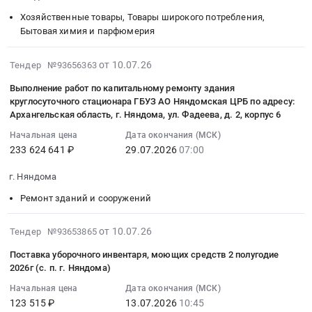
полугодие
их
07-
приобретение
проживания
Архангельская
Няндома,
сад
2026
числа
13
жилого
Хозяйственные товары, Товары широкого потребления,
фонда
область
г.
№10
(с.п.
по
12:30:00
Бытовая химия и парфюмерия
помещения
at
,
Онега,
Улыбка
г.Няндома)
договорам
:
для
г.
Russia,
Архангельская
города
Тендер
найма
Тендер
2026-
граждан,
Няндома,
от 10.07.26
Тендер №93656363
RU
область
Няндома.
на
специализированных
на
08-
переселяемых
Архангельская
Архангельская
,
Выполнение работ по капитальному ремонту здания
Цена:
поставку
жилых
поставку
04
из
область
область
круглосуточного стационара ГБУЗ АО Няндомская ЦРБ по адресу:
Russia,
1629830
канцелярских
помещений.
бумажных
04:21:16
аварийного
,
Мебель,
Архангельская область, г. Няндома, ул. Фадеева, д. 2, корпус 6
RU
руб.
товаров
Цена:
полотенец
:
или
Russia,
Элементы
Архангельская
Начальная цена
Дата окончания (МСК)
2
2600000
2
2026-
непригодного
RU
интерьера
область
233 624 641 ₽
29.07.2026
07:00
полугодие
руб.
полугодие
07-
для
Архангельская
Предмет
Противопожарное
2026
2026
29
проживания
область
тендера:
г. Няндома
оборудование,
(с.п.
г
07:00:00
фонда
Квартиры,
Поставка
инвентарь
Ремонт зданий и сооружений
г.Няндома)
Няндома
:
at
офисы
мебели
и
at
Тендер
Тендер
г.
и
в
его
2026-
г.
на
на
от 10.07.26
Няндома,
Тендер №93653865
другое
рамках
обслуживание
07-
Няндома,
поставку
выполнение
Архангельская
недвижимое
капитального
Поставка уборочного инвентаря, моющих средств 2 полугодие
Предмет
14
Архангельская
бумажных
работ
область
имущество,
ремонта
2026г (с. п. г. Няндома)
тендера:
11:22:15
область
полотенец
по
,
услуги
объекта
Т7210020.0038.
Начальная цена
Дата окончания (МСК)
:
,
2
капитальному
Russia,
по
Капитальный
Оказание
123 515 ₽
13.07.2026
10:45
2026-
Russia,
полугодие
ремонту
RU
подбору,