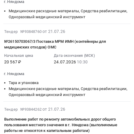
г. Няндома
24
из
предрейсовых
и
Няндома
Няндома,
Медицинские расходные материалы, Средства реабилитации,
09:50:00
аварийного
и
обслуживание
Тендер
ул.
Одноразовый медицинский инструмент
:
или
послерейсовых
офисной
на
Карла
Тендер:
непригодного
медицинских
и
выполнение
Маркса,
2026-
№26150705070
от 21.07.26
для
Тендер №93848760
осмотров
вычислительной
работ
д.7
07-
Поставка
проживания
водителей
техники
по
(реализация
№26150703067/3 Поставка МРМ ИМН (контейнеры для
25
реагентов
фонда
транспортных
и
текущему
инициативного
медицинских отходов) ОМС
14:06:11
КДЛ
Тендер
средств.
оборудования,
ремонту
проекта
Начальная цена
Дата окончания (МСК)
:
(гликозированный
на
Цена:
Заправка
участка
Библиотечный
20 567 ₽
24.07.2026
10:30
2026-
гемоглобин,
приобретение
39270
картриджей
тепловых
дворик
07-
лактатдегидрогеназа)
жилого
руб.
Предмет
сетей
).
г. Няндома
24
ОМС
помещения
тендера:
у
Цена:
Тара и упаковка
10:30:00
с.п.
для
Оказание
корпуса
1913087
Медицинские расходные материалы, Средства реабилитации,
:
Няндома
граждан,
услуг
6
руб.
Одноразовый медицинский инструмент
Тендер:
Тендер:
переселяемых
по
д.
№26150703067/3
№26150705070
из
восстановлению
2
2026-
от 21.07.26
Поставка
Тендер №93844262
Поставка
аварийного
и
по
08-
МРМ
реагентов
или
заправке
ул.
Выполнение работ по ремонту автомобильных дорог общего
04
ИМН
КДЛ
непригодного
картриджей.
Фадеева
пользования местного значения в г. Няндома (выполняемые
04:43:09
(контейнеры
(гликозированный
для
Цена:
работы не относятся к капитальным работам)
г.