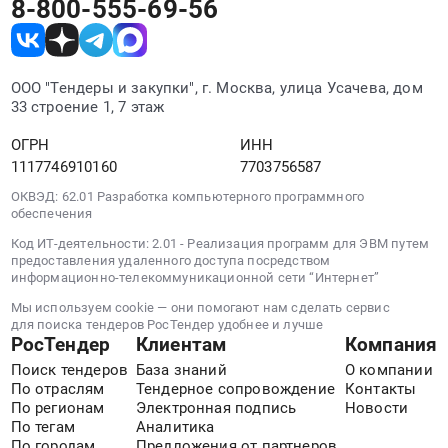
8-800-555-69-56
Няндома).
Выполнение
Цена:
работ
123515
по
руб.
капитальному
ООО "Тендеры и закупки", г. Москва, улица Усачева, дом
ремонту
33 строение 1, 7 этаж
здания
ОГРН
ИНН
круглосуточного
1117746910160
7703756587
стационара
ГБУЗ
ОКВЭД: 62.01 Разработка компьютерного программного
АО
обеспечения
Няндомская
Код ИТ-деятельности: 2.01 - Реализация программ для ЭВМ путем
ЦРБ
предоставления удаленного доступа посредством
по
информационно-телекоммуникационной сети “Интернет”
адресу:
Мы используем cookie — они помогают нам сделать сервис
Архангельская
для поиска тендеров РосТендер удобнее и лучше
РосТендер
Клиентам
Компания
область,
г.
Поиск тендеров
База знаний
О компании
Няндома,
По отраслям
Тендерное сопровождение
Контакты
По регионам
Электронная подпись
Новости
ул.
По тегам
Аналитика
Фадеева,
По городам
Предложения от партнеров