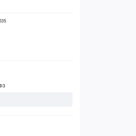
035
-ФЗ