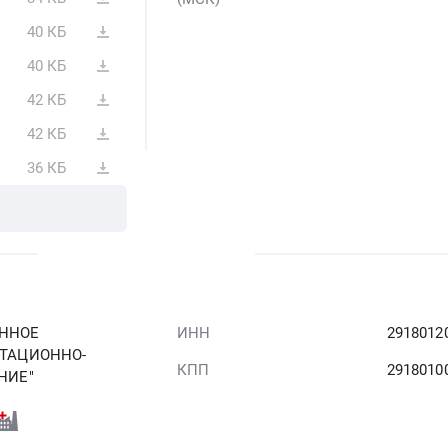
40 КБ
40 КБ
42 КБ
42 КБ
36 КБ
ННОЕ
ИНН
2918012
ТАЦИОННО-
КПП
2918010
НИЕ"