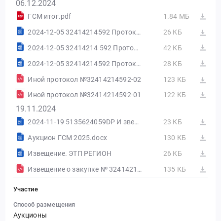
06.12.2024
ГСМ итог.pdf
1.84 МБ
2024-12-05 32414214592 Протокол.doc
26 КБ
2024-12-05 32414214 592 Протокол (1).doc
42 КБ
2024-12-05 32414214592 Протокол.doc
28 КБ
Иной протокол №32414214592-02
123 КБ
Иной протокол №32414214592-01
122 КБ
19.11.2024
2024-11-19 5135624059DP И звещение о проведении.doc
23 КБ
Аукцион ГСМ 2025.docx
130 КБ
Извещение. ЭТП РЕГИОН
26 КБ
Извещение о закупке № 32414214592 (Версия №1)
135 КБ
Участие
Способ размещения
Аукционы