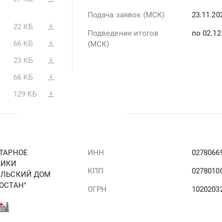
Подача заявок (МСК)
23.11.20
22 КБ
Подведение итогов
по 02.12
66 КБ
(МСК)
23 КБ
66 КБ
129 КБ
ТАРНОЕ
ИНН
0278066
ЛИКИ
КПП
0278010
ЕЛЬСКИЙ ДОМ
ОСТАН"
ОГРН
1020203