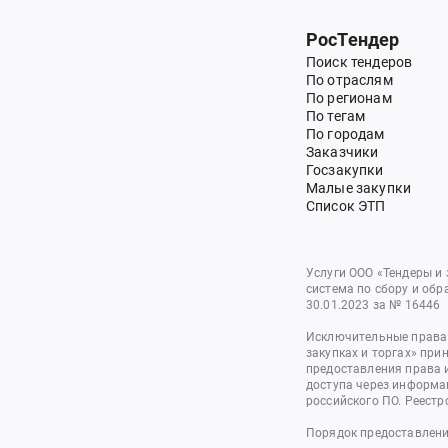
РосТендер
Поиск тендеров
По отраслям
По регионам
По тегам
По городам
Заказчики
Госзакупки
Малые закупки
Список ЭТП
Услуги ООО «Тендеры и
система по сбору и обр
30.01.2023 за № 16446
Исключительные права 
закупках и торгах» при
предоставления права 
доступа через информа
российского ПО. Реестр
Порядок предоставлени