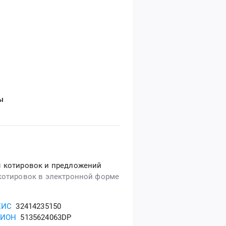
ы
 котировок и предложений
котировок в электронной форме
ЕИС
32414235150
ГИОН
5135624063DP