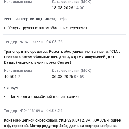
Начальная цена
Дата окончания (МСК)
:
Тендер
уличного
Товары для Спорта, Отдыха, Развлечений, Предметы
—
18.08.2026
14:00
2026-
на
туалета
Искусства
08-
поставку
с.Шушнур
Респ. Башкортостан;г. Янаул;г. Уфа
18
щебня
СП
Металлургическое производство
Услуги грузовых автомобильных перевозок
14:00:00
с
Шушнурский
:
доставкой
сельсовет
Химическая продукция
Тендер:
2026-
от 04.08.26
Тендер №94119022
по
Краснокамского
УФ-27-
08-
железной
района
Лесообработка, Изделия из дерева
Транспортные средства. Ремонт, обслуживание, запчасти, ГСМ. .
19
04
дороге
Тендер
Поставка автомобильных шин для нужд ГБУ Янаульский ДСО
Оказание
08:06:03
Сельское хозяйство
для
на
Батыр (национальный проект Семья )
транспортных
:
нужд
ограждение
Начальная цена
Дата окончания (МСК)
услуг
2026-
Отходы и лом
Татышлинского
кладбища
40 506 ₽
06.08.2026
07:59
по
08-
ДРСУ-
с
Услуги ЖКХ
перевозке
06
филиала
установкой
г. Янаул
НПО,
07:59:40
АО
уличного
Социальные услуги
Шины для автомобилей и спецтехники
НКТ
:
Башкиравтодор
туалета
и
Тендер
at
с.Шушнур
2026-
НШ
на
от 04.08.26
Тендер №94118109
Татышлинский
СП
08-
для
транспортные
район,
Шушнурский
Конвейер цепной скребковый, УКЦ-320, L=12, 3м. , Q=50т/ч. оцинк.
06
Уфимского
средства.
деревня
сельсовет
с футеровкой. Мотор-редуктор 4кВт, датчики подпора и обрыва
07:21:21