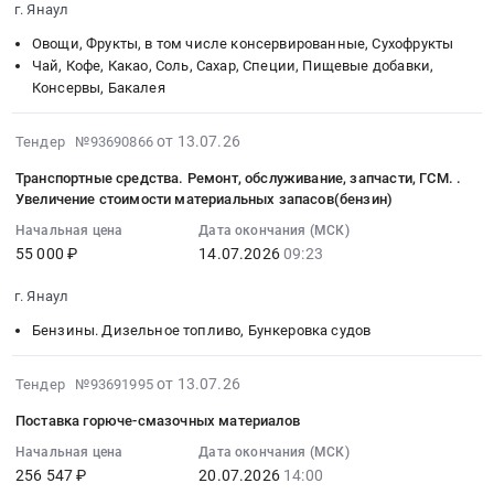
60000
г. Янаул
Мороженое
республика
компотная
Башкортостан
22
техники
руб.
руб.
Предмет
,
смесь)
республика
Овощи, Фрукты, в том числе консервированные, Сухофрукты
06:00:00
Предмет
тендера:
Russia,
Тендер
,
Чай, Кофе, Какао, Соль, Сахар, Специи, Пищевые добавки,
:
тендера:
Поставка
Консервы, Бакалея
RU
на
Russia,
Тендер
Медицинское
продуктов
Башкортостан
поставку
RU
на
оборудование.
питания
республика
2026-
продуктов
Башкортостан
от 13.07.26
поставку
Обслуживание
Тендер №93690866
(маргарин).
Чай,
07-
питания
республика
продуктов
и
Транспортные средства. Ремонт, обслуживание, запчасти, ГСМ. .
Цена:
Кофе,
13
(сухофрукты,
Книги,
питания
ремонт..
Увеличение стоимости материальных запасов(бензин)
32470
Какао,
15:40:24
компотная
Журналы
(консервированные
Оказание
руб.
Начальная цена
Дата окончания (МСК)
Соль,
:
смесь)
Предмет
горошек,
услуг
55 000 ₽
14.07.2026
09:23
Сахар,
2026-
at
тендера:
фасоль,
по
Специи,
07-
г.
Услуги
ананас,
настройке
г. Янаул
Пищевые
14
Янаул,
типографий.
сухари
медицинской
Бензины. Дизельное топливо, Бункеровка судов
добавки,
09:23:51
Башкортостан
Печати.
панировочные)
техники
Консервы,
:
республика
Периодика.
Тендер
система
Бакалея
Тендер
2026-
,
Сувенирная
от 13.07.26
на
универсальная
Тендер №93691995
Предмет
на
07-
Russia,
продукция.
поставку
рентгеновская
Поставка горюче-смазочных материалов
тендера:
транспортные
20
RU
Книги..
продуктов
СУР.
Поставка
средства.
16:19:06
Башкортостан
Начальная цена
Дата окончания (МСК)
Поставка
питания
Цена:
256 547 ₽
20.07.2026
14:00
продуктов
Ремонт,
:
республика
планов
(консервированные
23790