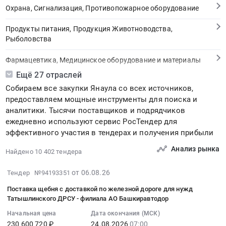
Охрана, Сигнализация, Противопожарное оборудование
Продукты питания, Продукция Животноводства,
Рыболовства
Фармацевтика, Медицинское оборудование и материалы
Ещё 27 отраслей
Медицинские и Оздоровительные услуги
Собираем все закупки Янаула со всех источников,
предоставляем мощные инструменты для поиска и
Мебель, Компьютеры и Периферия, Канцтовары, Бытовая
аналитики. Тысячи поставщиков и подрядчиков
техника
ежедневно используют сервис РосТендер для
эффективного участия в тендерах и получения прибыли
Связь, Информационные технологии
Анализ рынка
Найдено 10 402 тендера
Грузовые и пассажирские перевозки, Транспортные услуги
2026-
от 06.08.26
Тендер №94193351
Полиграфия
08-
Поставка щебня с доставкой по железной дороге для нужд
06
Реклама, Дизайн, Маркетинг, Теле и радиовещание
Татышлинского ДРСУ - филиала АО Башкиравтодор
16:14:41
Начальная цена
Дата окончания (МСК)
:
Топливо, Уголь, Продукция нефтепереработки
230 600 720 ₽
24.08.2026
07:00