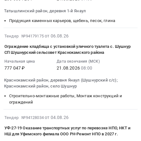
2026-
Автомобили, Спецтехника, Авиа- ЖД-техника, Суда
08-
Татышлинский район, деревня 1-й Янаул
24
Финансы, Страхование, Оценка, Юридические услуги
Продукция каменных карьеров, щебень, песок, глина
07:00:00
:
Одежда, Средства защиты, Текстиль, Хозтовары, Тара
Тендер
2026-
от 06.08.26
Тендер №94179175
на
08-
Экология, Клининг, Химчистка
Ограждение кладбища с установкой уличного туалета с. Шушнур
поставку
06
СП Шушнурский сельсовет Краснокамского района
щебня
10:46:59
Энергетика
Начальная цена
Дата окончания (МСК)
с
:
777 047 ₽
21.08.2026
08:00
доставкой
2026-
Нефтяная и Газовая отрасль
по
08-
Краснокамский район, деревня Янаул (Шушнурский с/с);
железной
21
Промышленное оборудование и изделия
Краснокамский район, село Шушнур
дороге
08:00:00
Строительно-монтажные работы, Монтаж конструкций и
для
:
Прочее оборудование и изделия
ограждений
нужд
Тендер
Обучение, Научная деятельность
Татышлинского
на
2026-
от 04.08.26
Тендер №94128034
ДРСУ-
ограждение
08-
Аренда и продажа Недвижимости и имущества
филиала
кладбища
УФ-27-19 Оказание транспортных услуг по перевозке НПО, НКТ и
04
АО
с
НШ для Уфимского филиала ООО РН-Ремонт НПО в 2027 г.
Услуги в области Спорта, Отдыха, Культуры
12:42:30
Башкиравтодор
установкой