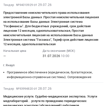
информационно-
руб.
Приобретение
Янаул,
поставку
й
:
2026-
от 29.07.26
Тендер №94010929
справочные
товаров
Башкортостан
продуктов
Янаул;
Тендер
07-
системы).
(автошины).
Предоставление неисключительного права использования
республика
питания
Татышлинский
на
29
Сопровождение
электронной Базы данных :Простая неисключительная лицензия
Цена:
,
(кабачки)
район,
поставку
09:03:18
Предмет
на использование Базы данных Электронная система
15693
Russia,
at
село
продуктов
:
"Госфинансы". Для бюджетных учреждений, срок действия
тендера:
руб.
RU
г.
Верхние
питания
2026-
лицензии 12 месяцев, однопользовательская, Простая
Информационно-
Башкортостан
Янаул,
Татышлы;
(печень
07-
неисключительная лицензия на использование Базы данных
консультационные
республика
Башкортостан
Татышлинский
говяжья)
Электронная система "Госзаказ", Тариф срок действия лицензии
31
услуги.
Канцелярские
республика
12 месяцев, однопользовательская
район,
Тендер
10:00:00
Лицензирование
принадлежности
,
село
на
:
Начальная цена
Дата окончания (МСК)
и
Предмет
Russia,
Шулганово;
поставку
—
31.07.2026
10:00
Тендер
подключение.
тендера:
RU
Татышлинский
продуктов
на
Разработка
Поставка
Башкортостан
г. Янаул
район,
питания
предоставление
ПО..
канцелярских
республика
село
(печень
неисключительного
Программное обеспечение (юридическое, бухгалтерское,
Простая
товаров.
Овощи,
Ялгыз-
говяжья)
права
информационно-справочные системы). Сопровождение
неисключительная
Цена:
Фрукты,
Нарат;
at
использования
лицензия
243601
в
Татышлинский
г.
электронной
2026-
от 28.07.26
на
Тендер №93994820
руб.
том
район,
Янаул,
Базы
07-
использование
числе
Медицинские услуги. Судебно-медицинская экспертиза. Услуги
деревня
Башкортостан
данных
28
Базы
медлабораторий. . услуги по проведению периодических
консервированные,
Майск,
республика
:Простая
13:46:41
данных
медицинских осмотров (обследований) работников