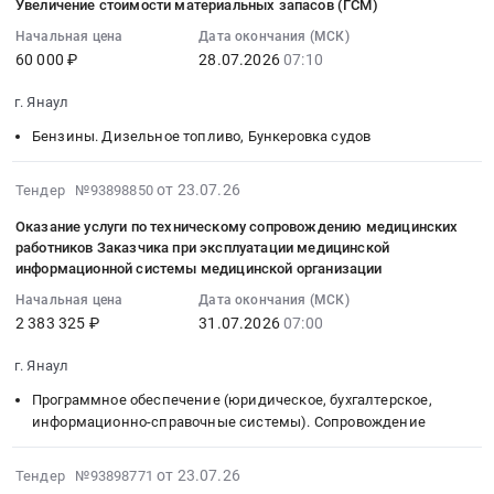
Увеличение стоимости материальных запасов (ГСМ)
Экспертиза.
поселения
месяцев,
Услуги
Выполнение
07:50:37
Муниципального
Недвижимость.
город
однопользовательская,
медлабораторий..
Начальная цена
Дата окончания (МСК)
работ
:
казенного
ЖКХ..
Янаул
Простая
услуги
60 000 ₽
28.07.2026
07:10
по
2026-
учреждения
Проведение
Тендер
неисключительная
по
содержанию
07-
"Центр
г. Янаул
государственной
на
лицензия
проведению
общественных
28
комплексного
экспертизы
уборку.
на
периодических
Бензины. Дизельное топливо, Бункеровка судов
территорий
07:10:30
обслуживания
проектной
Эксплуатация.
использование
медицинских
в
:
муниципальных
документации
Благоустройство.
Базы
осмотров
составе
Тендер
2026-
от 23.07.26
Тендер №93898850
учреждений"
в
Предоставление
данных
(обследований)
проекта
на
08-
муниципального
части
персонала..
Электронная
Оказание услуги по техническому сопровождению медицинских
работников.
"Культура
транспортные
01
района
работников Заказчика при эксплуатации медицинской
проверки
Выполнение
система
Цена:
малого
средства.
23:34:10
Янаульский
информационной системы медицинской организации
достоверности
работ
"Госзаказ",
45000
города"
Ремонт,
:
район
определения
по
Тариф
руб.
Начальная цена
Дата окончания (МСК)
городского
обслуживание,
2026-
Республики
сметной
содержанию
срок
2 383 325 ₽
31.07.2026
07:00
поселения
запчасти,
07-
Башкортостан
стоимости
общественных
действия
город
ГСМ..
31
Тендер
г. Янаул
в
территорий
лицензии
Янаул
Увеличение
07:00:00
на
электронной
Северные
12
Программное обеспечение (юридическое, бухгалтерское,
at
стоимости
:
медицинский
форме
ворота
месяцев,
информационно-справочные системы). Сопровождение
г.
материальных
Тендер
осмотр
по
Башкортостана
однопользовательская
Янаул,
запасов
на
работников
объекту:
городского
at
2026-
от 23.07.26
Тендер №93898771
Башкортостан
(ГСМ)
оказание
Муниципального
"Водоснабжение
поселения
г.