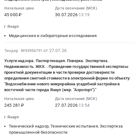
Сухофрукты
Башкортостан
,
неисключительная
:
Электронной
Предмет
республика
Russia,
Начальная цена
Дата окончания (МСК)
лицензия
2026-
системы
тендера:
45 000 ₽
30.07.2026
13:19
,
RU
на
07-
"Госфинансы"
Поставка
Russia,
Башкортостан
использование
30
ВИП-
г. Янаул
продуктов
RU
республика
Базы
13:19:21
версии,
питания
Башкортостан
Мясо,
Медицинские и лабораторные исследования
данных
:
срок
(кабачки).
республика
Мясные
Электронная
Тендер
действия
Цена:
Строительство,
продукты,
2026-
система
на
от 27.07.26
Тендер №93956791
лицензии,
6399
ремонт
Продукция
07-
"Госфинансы".
медицинские
12
Услуги надзора. Паспортизация. Поверка. Экспертиза.
руб.
и
животноводства
27
Для
услуги.
месяцев,
Недвижимость. ЖКХ. . Проведение государственной экспертизы
обслуживание
и
10:04:02
бюджетных
Судебно-
2
проектной документации в части проверки достоверности
дорог,
охоты
:
учреждений,
медицинская
определения сметной стоимости в электронной форме по объекту:
(два)
мостов,
Предмет
2026-
срок
экспертиза.
"Водоснабжение нового микрорайона усадебной застройки в
пользователя.
тоннелей
тендера:
07-
восточной части города Янаул (мкр. "Аэропорт")"
действия
Услуги
Цена:
и
Поставка
27
лицензии
медлабораторий..
96600
Начальная цена
Дата окончания (МСК)
ЖД
продуктов
13:54:57
12
услуги
245 281 ₽
27.07.2026
13:54
руб.
путей
питания
:
месяцев,
по
Предмет
(печень
Тендер
однопользовательская,
г. Янаул
проведению
тендера:
говяжья).
на
Простая
периодических
Технический надзор, Технические испытания, Экспертиза
Ремонт
Цена:
услуги
неисключительная
медицинских
промышленной безопасности
автомобильной
13200