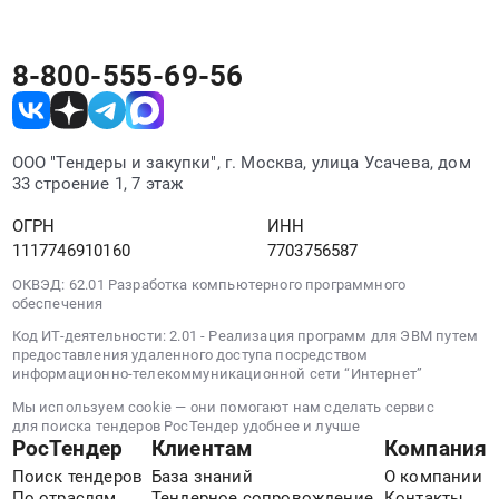
руб.
8-800-555-69-56
ООО "Тендеры и закупки", г. Москва, улица Усачева, дом
33 строение 1, 7 этаж
ОГРН
ИНН
1117746910160
7703756587
ОКВЭД: 62.01 Разработка компьютерного программного
обеспечения
Код ИТ-деятельности: 2.01 - Реализация программ для ЭВМ путем
предоставления удаленного доступа посредством
информационно-телекоммуникационной сети “Интернет”
Мы используем cookie — они помогают нам сделать сервис
для поиска тендеров РосТендер удобнее и лучше
РосТендер
Клиентам
Компания
Поиск тендеров
База знаний
О компании
По отраслям
Тендерное сопровождение
Контакты