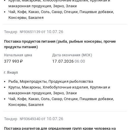
Тендер
Крупы, Макароны, Хлебобулочные изделия, Крупяная и
:
ГСМ..
тендера:
Янаул,
макаронная продукция, Зерно, Злаки
на
Тендер
Увеличение
Ролики
Чай, Кофе, Какао, Соль, Сахар, Специи, Пищевые добавки,
Башкортостан
поставку
на
стоимости
на
Консервы, Бакалея
республика
продуктов
поставку
материальных
ленточный
,
питания
продуктов
запасов(бензин).
конвейер.
2026-
Russia,
от 10.07.26
Тендер №93651139
(
питания
Цена:
Цена:
07-
RU
колбасные
(мясо
Поставка продуктов питания (рыба, рыбные консервы, прочие
55000
279160
17
Башкортостан
изделия)
птицы,
продукты питания)
руб.
руб.
11:37:06
республика
at
яйца
Начальная цена
Дата окончания (МСК)
:
Молочная
г.
куриные,
377 993 ₽
17.07.2026
06:00
2026-
продукция,
Янаул,
крупы,
07-
Сыры,
Башкортостан
масло
г. Янаул
17
Мороженое
республика
подсолнечное
Рыба, Морепродукты, Продукция рыболовства
06:00:00
Предмет
,
и
Крупы, Макароны, Хлебобулочные изделия, Крупяная и
:
тендера:
Russia,
маргарин)
макаронная продукция, Зерно, Злаки
Тендер
Поставка
RU
Тендер
Чай, Кофе, Какао, Соль, Сахар, Специи, Пищевые добавки,
на
продуктов
Башкортостан
на
Консервы, Бакалея
поставку
питания
республика
поставку
продуктов
(сыр,творог,
Мясо,
продуктов
2026-
от 10.07.26
Тендер №93649340
питания
масло
Мясные
питания
07-
(рыба,
сливочное).
продукты,
Поставка реагентов для определения групп крови человека на
(мясо