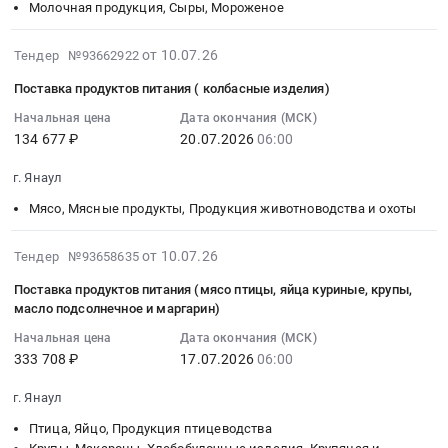
Тендер
консервированные,
17
Молочная продукция, Сыры, Мороженое
Янаул,
республика
на
Сухофрукты
08:00:00
Башкортостан
,
ролики
Предмет
:
2026-
от 10.07.26
Тендер №93662922
республика
Russia,
на
тендера:
Тендер
07-
,
RU
Поставка продуктов питания ( колбасные изделия)
ленточный
Поставка
на
20
Russia,
Башкортостан
конвейер
продуктов
поставку
16:18:41
Начальная цена
Дата окончания (МСК)
RU
республика
at
питания
продуктов
134 677 ₽
20.07.2026
06:00
:
Башкортостан
Бензины.
г.
(консервированные
питания
2026-
республика
Дизельное
Янаул,
г. Янаул
горошек,
(сыр,творог,
07-
Бензины.
топливо,
Башкортостан
фасоль,
масло
20
Мясо, Мясные продукты, Продукция животноводства и охоты
Дизельное
Бункеровка
республика
ананас,
сливочное)
06:00:00
топливо,
судов
,
сухари
Тендер
:
2026-
от 10.07.26
Тендер №93658635
Бункеровка
Предмет
Russia,
панировочные).
на
Тендер
07-
судов
тендера:
RU
Цена:
Поставка продуктов питания (мясо птицы, яйца куриные, крупы,
поставку
на
17
Предмет
Поставка
масло подсолнечное и маргарин)
Башкортостан
24381
продуктов
поставку
13:46:13
тендера:
горюче-
республика
руб.
питания
продуктов
Начальная цена
Дата окончания (МСК)
:
Транспортные
смазочных
Прочее
(сыр,творог,
333 708 ₽
17.07.2026
06:00
питания
2026-
средства.
материалов.
оборудование
масло
(
07-
Ремонт,
Цена:
промышленного
г. Янаул
сливочное)
колбасные
17
обслуживание,
256547
назначения
at
изделия)
Птица, Яйцо, Продукция птицеводства
06:00:00
запчасти,
руб.
Предмет
г.