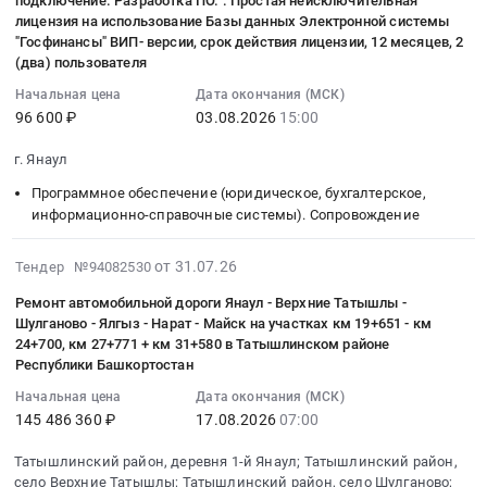
подключение. Разработка ПО. . Простая неисключительная
поставку
11:24:02
подпора
Уфимского
Ремонт,
лицензия на использование Базы данных Электронной системы
доставкой
Строительно-
продуктов
:
и
филиала
обслуживание,
"Госфинансы" ВИП- версии, срок действия лицензии, 12 месяцев, 2
по
монтажные
питания
2026-
обрыва
(два) пользователя
ООО
запчасти,
железной
работы,
(овощи)
08-
цепи
РН-
ГСМ..
дороге
Монтаж
Начальная цена
Дата окончания (МСК)
на
03
Тендер:
Ремонт
Поставка
96 600 ₽
03.08.2026
15:00
для
конструкций
2026
15:00:37
Конвейер
НПО
автомобильных
нужд
и
год
:
цепной
г. Янаул
в
шин
Татышлинского
ограждений
Тендер
Тендер
скребковый,
2027
для
ДРСУ
Предмет
Программное обеспечение (юридическое, бухгалтерское,
на
на
УКЦ-320,
г.
нужд
-
тендера:
информационно-справочные системы). Сопровождение
поставку
информационно-
L=12,3м.,Q=50т/
at
ГБУ
филиала
Ограждение
продуктов
консультационные
ч.
Респ.
Янаульский
АО
кладбища
2026-
от 31.07.26
Тендер №94082530
питания
услуги.
оцинк.
Башкортостан;г.
ДСО
Башкиравтодор.
с
07-
(овощи)
Лицензирование
с
Ремонт автомобильной дороги Янаул - Верхние Татышлы -
Янаул;г.
Батыр
Цена:
установкой
31
на
и
Шулганово - Ялгыз - Нарат - Майск на участках км 19+651 - км
футеровкой.
Уфа,
(национальный
230600720
уличного
15:35:15
2026
24+700, км 27+771 + км 31+580 в Татышлинском районе
подключение.
Мотор-
Башкортостан
проект
руб.
туалета
:
Республики Башкортостан
год
Разработка
редуктор
республика
Семья
с.Шушнур
2026-
at
ПО..
4кВт,
Начальная цена
Дата окончания (МСК)
,
)
СП
08-
г.
Простая
145 486 360 ₽
17.08.2026
07:00
датчики
Russia,
at
Шушнурский
17
Янаул,
неисключительная
подпора
RU
г.
сельсовет
07:00:00
Татышлинский район, деревня 1-й Янаул; Татышлинский район,
Башкортостан
лицензия
и
Башкортостан
Янаул,
Краснокамского
:
село Верхние Татышлы; Татышлинский район, село Шулганово;