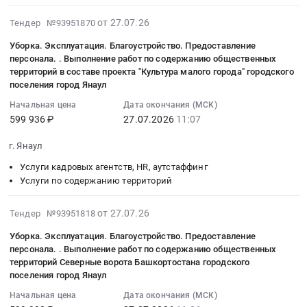
надзора.
лицензия
осмотров
дороги
руб.
Паспортизация.
на
(обследований)
2026-
от 27.07.26
Тендер №93951870
Янаул
Поверка.
использование
работников
07-
-
Экспертиза.
Базы
Уборка. Эксплуатация. Благоустройство. Предоставление
Тендер
27
Верхние
персонала. . Выполнение работ по содержанию общественных
Недвижимость.
данных
на
07:25:02
территорий в составе проекта "Культура малого города" городского
Татышлы
ЖКХ..
Электронная
медицинские
:
поселения город Янаул
-
Проведение
система
услуги.
2026-
Шулганово
Начальная цена
Дата окончания (МСК)
государственной
"Госзаказ",
Судебно-
07-
-
599 936 ₽
27.07.2026
11:07
экспертизы
Тариф
медицинская
27
Ялгыз
проектной
срок
экспертиза.
11:07:03
г. Янаул
-
документации
действия
Услуги
:
Нарат
в
лицензии
Услуги кадровых агентств, HR, аутстаффинг
медлабораторий..
Тендер
-
Услуги по содержанию территорий
части
12
услуги
на
Майск
проверки
месяцев,
по
уборку.
на
достоверности
2026-
однопользовательская
проведению
от 27.07.26
Тендер №93951818
Эксплуатация.
участках
определения
07-
Тендер
периодических
Благоустройство.
Уборка. Эксплуатация. Благоустройство. Предоставление
км
сметной
27
на
медицинских
Предоставление
персонала. . Выполнение работ по содержанию общественных
19+651
стоимости
07:24:03
предоставление
осмотров
персонала..
территорий Северные ворота Башкортостана городского
-
в
:
неисключительного
(обследований)
поселения город Янаул
Выполнение
км
электронной
2026-
права
работников
работ
Начальная цена
Дата окончания (МСК)
24+700,
форме
07-
использования
at