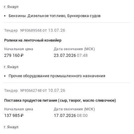
питания
обслуживание,
2026-
Овощи,
эвакуации
горошек,
руб.
г. Янаул
(сахар).
запчасти,
07-
Фрукты,
при
фасоль,
Цена:
ГСМ..
20
в
пожаре
Бензины. Дизельное топливо, Бункеровка судов
ананас,
29916
Увеличение
14:00:00
том
на
сухари
руб.
стоимости
:
числе
фотолюминесцентной
2026-
панировочные)
от 13.07.26
Тендер №93689568
материальных
Тендер
консервированные,
основе.
07-
at
Ролики на ленточный конвейер
запасов(бензин)
на
Сухофрукты
Цена:
23
г.
Тендер
поставку
Предмет
31500
15:31:22
Янаул,
Начальная цена
Дата окончания (МСК)
на
горюче-
тендера:
руб.
279 160 ₽
23.07.2026
07:48
:
Башкортостан
транспортные
смазочных
Поставка
2026-
республика
г. Янаул
средства.
материалов
продуктов
07-
,
Ремонт,
Тендер
питания
23
Russia,
Прочее оборудование промышленного назначения
обслуживание,
на
(сухофрукты,
07:48:57
RU
запчасти,
поставку
компотная
:
Башкортостан
2026-
от 10.07.26
Тендер №93662748
ГСМ..
горюче-
смесь).
Тендер
республика
07-
Поставка продуктов питания (сыр, творог, масло сливочное)
Увеличение
смазочных
Цена:
на
Овощи,
17
стоимости
материалов
59433
ролики
Фрукты,
15:35:07
Начальная цена
Дата окончания (МСК)
материальных
at
руб.
на
в
137 985 ₽
17.07.2026
08:00
:
запасов(бензин)
г.
ленточный
том
2026-
at
Янаул,
г. Янаул
конвейер
числе
07-
г.
Башкортостан