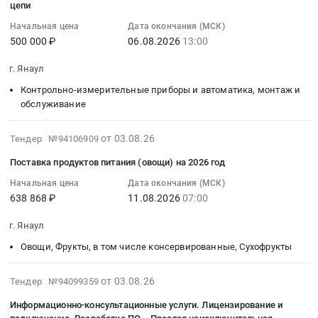
филиала
Ремонт,
1-
Краснокамского
цепи
:
ООО
обслуживание,
й
района
Начальная цена
Дата окончания (МСК)
2026-
РН-
запчасти,
Янаул,
at
500 000 ₽
06.08.2026
13:00
08-
Ремонт
ГСМ..
Башкортостан
Краснокамский
06
НПО
Поставка
республика
район,
г. Янаул
13:00:00
в
автомобильных
,
деревня
Контрольно-измерительные приборы и автоматика, монтаж и
:
2027
шин
Russia,
Янаул
обслуживание
Тендер:
г.
для
RU
(Шушнурский
Конвейер
Тендер:
нужд
Башкортостан
с/
2026-
от 03.08.26
Тендер №94106909
цепной
УФ-27-
ГБУ
республика
с);
08-
скребковый,
19
Янаульский
Продукция
Краснокамский
Поставка продуктов питания (овощи) на 2026 год
03
УКЦ-320,
Оказание
ДСО
каменных
район,
14:35:11
Начальная цена
Дата окончания (МСК)
L=12,3м.,Q=50т/
транспортных
Батыр
карьеров,
село
638 868 ₽
11.08.2026
07:00
:
ч.
услуг
(национальный
щебень,
Шушнур,
2026-
оцинк.
по
проект
песок,
Башкортостан
г. Янаул
08-
с
перевозке
Семья
глина
республика
11
Овощи, Фрукты, в том числе консервированные, Сухофрукты
футеровкой.
НПО,
)
Предмет
,
07:00:00
Мотор-
НКТ
Тендер
тендера:
Russia,
:
2026-
редуктор
от 03.08.26
Тендер №94099359
и
на
Поставка
RU
Тендер
08-
4кВт,
НШ
транспортные
щебня
Башкортостан
Информационно-консультационные услуги. Лицензирование и
на
03
датчики
для
средства.
с
республика