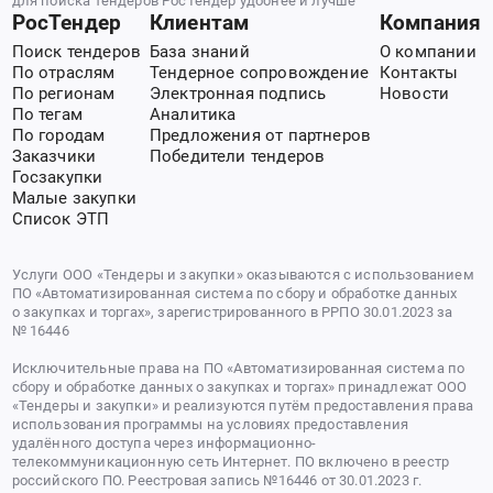
для поиска тендеров РосТендер удобнее и лучше
РосТендер
Клиентам
Компания
Поиск тендеров
База знаний
О компании
По отраслям
Тендерное сопровождение
Контакты
По регионам
Электронная подпись
Новости
По тегам
Аналитика
По городам
Предложения от партнеров
Заказчики
Победители тендеров
Госзакупки
Малые закупки
Список ЭТП
Услуги ООО «Тендеры и закупки» оказываются с использованием
ПО «Автоматизированная система по сбору и обработке данных
о закупках и торгах», зарегистрированного в РРПО 30.01.2023 за
№ 16446
Исключительные права на ПО «Автоматизированная система по
сбору и обработке данных о закупках и торгах» принадлежат ООО
«Тендеры и закупки» и реализуются путём предоставления права
использования программы на условиях предоставления
удалённого доступа через информационно-
телекоммуникационную сеть Интернет. ПО включено в реестр
российского ПО. Реестровая запись №16446 от 30.01.2023 г.