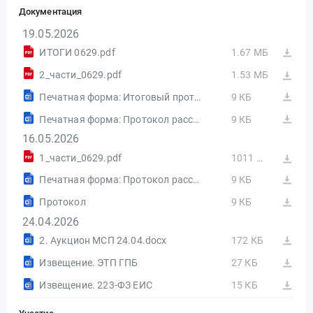
░░░░░░░░░░░░░░░░
Документация
░░░░░░░░░░░░░░░░░░░░░░░░
░░░░░░░░░░░░░░░░░░░░░░░░░░░
19.05.2026
░░░░░░░░░░░░░░░░░░░░░░ ░░
ИТОГИ 0629.pdf
1.67 МБ
░░░░░░░░░░░░░░░░░░░░░░░░░░░░░░░░░░░░░░░░░
░░░░░ ░░░░░░░░░░░░░░░░
2_части_0629.pdf
1.53 МБ
░░░░░░░░░░░░░░░░░░░░ ░░░░░░░░░░░░░░░░░░
Печатная форма: Итоговый протокол №32615950629-03
9 КБ
░░░░░░░░░░░░░░░░░░░░
░░░░░░░░░░░░░░░░░░░░░░░░ ░░░░░░░░░░
Печатная форма: Протокол рассмотрения вторых частей заявок №32615950629-02
9 КБ
░░░░░░░░░░░░░░ ░░░░░░░░░░░░░░░░░░
16.05.2026
░░░░░░░░░░░░░░░░░░░░
1_части_0629.pdf
1011 КБ
Печатная форма: Протокол рассмотрения первых частей заявок №32615950629-01
9 КБ
Протокол
9 КБ
24.04.2026
2. Аукцион МСП 24.04.docx
172 КБ
Извещение. ЭТП ГПБ
27 КБ
Извещение. 223-ФЗ ЕИС
15 КБ