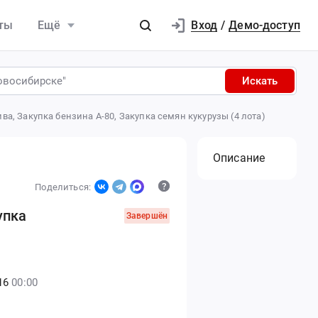
Вход
ты
Ещё
/
Демо-доступ
Искать
Тендер на закупку сложных и минеральных удобрений, Закупка дизельного топлива, Закупка бензина А-80, Закупка семян кукурузы (4 лота)
Описание
Поделиться:
упка
Завершён
16
00:00