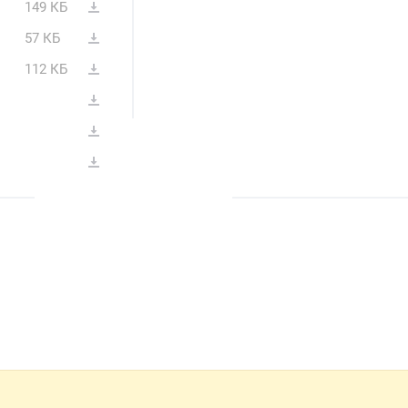
149 КБ
57 КБ
112 КБ