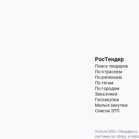
РосТендер
Поиск тендеров
По отраслям
По регионам
По тегам
По городам
Заказчики
Госзакупки
Малые закупки
Список ЭТП
Услуги ООО «Тендеры и
система по сбору и обр