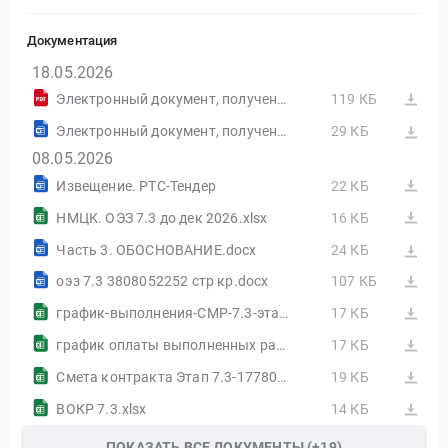
Документация
18.05.2026
Электронный документ, полученный из внешней системы.pdf
119 КБ
Электронный документ, полученный из внешней системы.docx
29 КБ
08.05.2026
Извещение. РТС-Тендер
22 КБ
НМЦК. ОЭЗ 7.3 до дек 2026.xlsx
16 КБ
Часть 3. ОБОСНОВАНИЕ.docx
24 КБ
оэз 7.3 3808052252 стр кр.docx
107 КБ
график-выполнения-СМР-7.3-этап-7-этапов.xlsx
17 КБ
график оплаты выполненных работ - 7.3-этап-7-этапов-1777975048996.xlsx
17 КБ
Смета контракта Этап 7.3-1778025995104.xlsx
19 КБ
ВОКР 7.3.xlsx
14 КБ
ПОКАЗАТЬ ВСЕ ДОКУМЕНТЫ (+19)