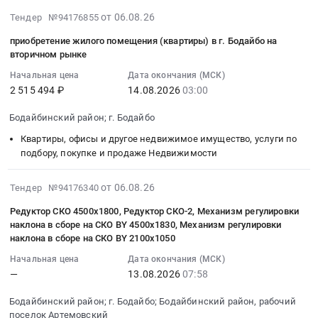
КАРЬЕРНЫЙ
Тендер:
3064-
тендера:
работ
опережающей
2026-
САМОСВАЛ
З/
от 06.08.26
Тендер №94176855
80.
Полюс
офисного
эксплуатационной
08-
САТ
ч
Цена:
Сухой
пространства
разведки
приобретение жилого помещения (квартиры) в г. Бодайбо на
06
773Е;
к
0
Лог
в
на
вторичном рынке
10:07:39
БУЛЬДОЗЕР
концентратору
руб.
-
БЦ
месторождении
Начальная цена
Дата окончания (МСК)
:
CAT;
Тендер:
Генератор
Сигма
Вернинское
2 515 494 ₽
14.08.2026
03:00
2026-
БУЛЬДОЗЕР
З/
4ГПЭМ.
для
в
08-
CATERPILLAR
ч
Цена:
ООО
2027
Бодайбинский район; г. Бодайбо
14
САТ
к
0
Полюс
г
Квартиры, офисы и другое недвижимое имущество, услуги по
03:00:00
D10
концентратору
руб.
Сухой
Тендер
подбору, покупке и продаже Недвижимости
:
Т2;
at
Лог
на
Тендер
ГРУЗОВОЙ
Бодайбинский
at
пробоподготовку
2026-
на
САМОСВАЛ
от 06.08.26
район;
Тендер №94176340
Бодайбинский
и
08-
приобретение
БЕЛАЗ;
г.
район;
аналитические
Редуктор СКО 4500х1800, Редуктор СКО-2, Механизм регулировки
06
жилого
Экскаватор
Бодайбо;
г.
работы
наклона в сборе на СКО BY 4500х1830, Механизм регулировки
09:49:31
помещения
гусеничный
Бодайбинский
наклона в сборе на СКО BY 2100х1050
Бодайбо,
по
:
(квартиры)
KOMATSU;
район,
Иркутская
геологическим
Начальная цена
Дата окончания (МСК)
2026-
в
Экскаватор
рабочий
область
керновым
—
13.08.2026
07:58
08-
г.Бодайбо
Caterpillar)
поселок
,
пробам
13
на
at
Артемовский,
Бодайбинский район; г. Бодайбо; Бодайбинский район, рабочий
Russia,
в
07:58:00
вторичном
Бодайбинский
Иркутская
поселок Артемовский