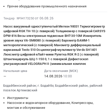
RU
рамках
:
рынке
район;
область
Иркутская
программы
Прочее оборудование промышленного назначения
Тендер
Тендер
г.
,
область
опережающей
на
на
Бодайбо;
Russia,
Ремонт
эксплуатационной
2026-
от 06.08.26
Тендер №94173250
редуктор
приобретение
Бодайбинский
RU
зданий
разведки
08-
СКО
жилого
район,
Иркутская
Насос вакуумный одноступенчатый Мегеон 98031 Термогигрометр
и
на
06
4500х1800,
помещения
рабочий
область
цифровой RGK TH-10 (с поверкой) Толщиномер с поверкой CARSYS
сооружений
месторождении
07:49:31
Редуктор
(квартиры)
поселок
DPM-816 Весы электронные подвесные ВНТ-30-10М Измеритель
Очистное
Предмет
Вернинское
:
СКО-2,
уровня звука VA-SM8080 (с поверкой) Барометр БАММ-1
в
Артемовский,
и
тендера:
в
2026-
метеорологический (с поверкой) Манометр дифференциальный
Механизм
г.Бодайбо
Иркутская
Фильтрующее
Выполнение
2027
08-
карманный Testo 510 Осциллограф-мультиметр Verdo SH1401
регулировки
на
область
оборудование
строительно-
г
Люксметр цифровой еЛайт-мини Рулетка RGK R-2 (с поверкой)
14
наклона
вторичном
,
и
Штангенциркуль ШЦ-1-150 0, 1 с поверкой Дефектоскоп
монтажных
at
10:00:00
в
рынке
Russia,
материалы,
ультразвуковой VELOGRAPH II (минимальная комплек
(отделочных)
г.
:
сборе
at
RU
монтаж
работ
Бодайбо,
Начальная цена
Дата окончания (МСК)
Тендер:
на
Бодайбинский
Иркутская
и
офисного
Иркутская
—
14.08.2026
10:00
Насос
СКО
район;
область
обслуживание
пространства
область
вакуумный
BY
г.
Резинотехнические
Предмет
Бодайбинский район; г. Бодайбо; Бодайбинский район, рабочий
в
,
одноступенчатый
4500х1830,
Бодайбо,
изделия
тендера:
поселок Артемовский
БЦ
Russia,
Мегеон
Механизм
Иркутская
Предмет
З/
Сигма
RU
Инструменты
98031
регулировки
область
тендера:
ч
для
Иркутская
Насосное и водонапорное оборудование, Компрессоры,
Термогигрометр
наклона
,
Приобретение
к
монтаж и обслуживание
ООО
область
цифровой