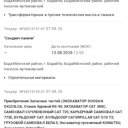
Бодайбинский район; г. Бодайбо; Бодайбинский район, рабочий
Полюс
at
08-
для
поселок Артемовский
Сухой
Бодайбинский
14
угле-
Лог
Трансформаторные и прочие технические масла и смазки
район;
10:45:00
и
6000034398
г.
:
золото-
at
Бодайбо;
Тендер
2026-
добычи,
от 07.08.26
Тендер №94213151
Бодайбинский
Бодайбинский
на
08-
добывающей
"Сэндвич панели"
район;
район,
смазку
07
промышленности,
г.
рабочий
Газпромнефть
13:32:45
монтаж
Начальная цена
Дата окончания (МСК)
Бодайбо,
—
13.08.2026
12:00
поселок
(Gazpromneft)
:
и
Иркутская
Артемовский,
Premium
2026-
обслуживание
Бодайбинский район; г. Бодайбо; Бодайбинский район, рабочий
область
Иркутская
Grease
08-
Предмет
поселок Артемовский
,
область
EP
13
тендера:
Russia,
Строительные материалы
,
0
12:00:00
Приобретение
RU
Russia,
Тендер
:
футеровки
Иркутская
RU
на
Тендер:
2026-
резинометаллической
от 07.08.26
Тендер №94213153
область
Иркутская
смазку
"Сэндвич
08-
для
Приобретение Запасных частей (ЭКСКАВАТОР DOOSAN
Телекоммуникационное
область
Газпромнефть
панели"
07
МПСИ
DX225LCA; Станок буровой RS-90; ЭКСКАВАТОР САТ 385С;
оборудование
Готовые
(Gazpromneft)
Тендер:
13:32:45
7.5х2.8.
САМОСВАЛ СОЧЛЕНЕННЫЙ САТ 725; КАРЬЕРНЫЙ САМОСВАЛ САТ
и
металлические
Premium
"Сэндвич
:
Цена:
773Е; БУЛЬДОЗЕР CAT; БУЛЬДОЗЕР CATERPILLAR САТ D10 Т2;
материалы,
изделия,
Grease
панели"
2026-
0
ГРУЗОВОЙ САМОСВАЛ БЕЛАЗ; Экскаватор гусеничный KOMATSU;