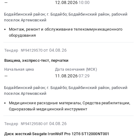
руб.
Иркутская
материалы
Артемовский,
—
12.08.2026
10:00
мин
0
10:00:00
область
IT
Иркутская
S1
руб.
:
Ремонт
ДЛЯ
область
Бодайбинский район; г. Бодайбо; Бодайбинский район, рабочий
B14
Тендер
и
поселок Артемовский
ВИДЕОНАБЛЮДЕНИЯ
,
IP55
на
обслуживание
at
Russia,
Монтаж, ремонт и обслуживание телекоммуникационного
Электродвигатель
точку
автомобильной
Бодайбинский
RU
оборудования
5АМ132S4
доступа
и
район;
Иркутская
7,5кВт/1500
Cisco
спецтехники
г.
область
2026-
от 04.08.26
Тендер №94129570
об
AIR-
Предмет
Бодайбо;
Оборудование
08-
at
AP2802I-
тендера:
Вакцина, экспресс-тест, перчатки
Бодайбинский
для
04
Бодайбинский
R-
Ремонт
район,
сварки
13:19:25
Начальная цена
Дата окончания (МСК)
район;
K9
опорной
рабочий
и
—
11.08.2026
07:29
:
г.
Коммутатор
рамы
поселок
спайки,
2026-
Бодайбо;
Cisco
ЭШ
Артемовский,
Бодайбинский район; г. Бодайбо; Бодайбинский район, рабочий
его
08-
Бодайбинский
поселок Артемовский
C9200L-
10.70
Иркутская
обслуживание.
11
район,
48P-
АО
область
Электроды
Медицинские расходные материалы, Средства реабилитации,
07:29:00
рабочий
4X-
"ЗДК
,
Предмет
Одноразовый медицинский инструмент
:
поселок
RE
"Лензолото".
Russia,
тендера:
Тендер:
Артемовский,
48-
Цена:
RU
ЭЛЕКТРОДЫ,
2026-
Вакцина,
от 04.08.26
Тендер №94129580
Иркутская
port
0
Иркутская
И
08-
экспресс-
область
Диск жесткий Seagate IronWolf Pro 12Тб ST12000NT001
PoE+,
руб.
область
ЭЛЕКТРОСВАРОЧНЫЕ
04