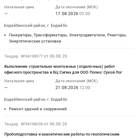
07
прочие
"Сэндвич
САТ
канат
10:36:33
Начальная цена
Дата окончания (МСК)
технические
панели".
725;
12-
—
17.08.2026
05:00
:
масла
Цена:
КАРЬЕРНЫЙ
Г-1-
2026-
и
0
САМОСВАЛ
Бодайбинский район; г. Бодайбо
С-1670
08-
смазки
руб.
САТ
ГОСТ
17
Генераторы, Трансформаторы, Электродвигатели, Реакторы,
Предмет
773Е;
3064-
05:00:00
Энергетические установки
тендера:
БУЛЬДОЗЕР
80
:
Смазка
CAT;
Тендер
Тендер:
2026-
от 06.08.26
Тендер №94198977
Газпромнефть
БУЛЬДОЗЕР
на
Полюс
08-
(Gazpromneft)
CATERPILLAR
Выполнение строительно-монтажных (отделочных) работ
канат
Сухой
06
офисного пространства в БЦ Сигма для ООО Полюс Сухой Лог
Premium
САТ
12-
Лог
19:23:25
Grease
D10
Г-1-
Начальная цена
Дата окончания (МСК)
-
:
EP
Т2;
С-1670
—
21.08.2026
12:00
Генератор
2026-
0.
ГРУЗОВОЙ
ГОСТ
4ГПЭМ
08-
Цена:
САМОСВАЛ
Бодайбинский район; г. Бодайбо
3064-
Тендер:
21
0
БЕЛАЗ;
80
Полюс
Ремонт зданий и сооружений
12:00:00
руб.
Экскаватор
at
Сухой
:
гусеничный
г.
Лог
Тендер
2026-
от 06.08.26
Тендер №94198059
KOMATSU;
Бодайбо,
-
на
08-
Экскаватор
Пробоподготовка и аналитические работы по геологическим
Иркутская
Генератор
выполнение
06