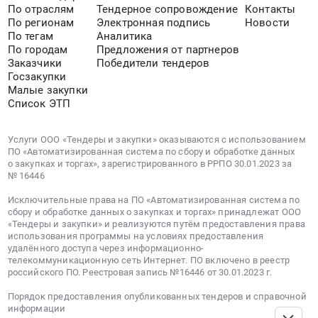
г.
По отраслям
Тендерное сопровождение
Контакты
Бодайбо;
По регионам
Электронная подпись
Новости
Бодайбинский
По тегам
Аналитика
район,
По городам
Предложения от партнеров
Заказчики
Победители тендеров
рабочий
Госзакупки
поселок
Малые закупки
Артемовский,
Список ЭТП
Иркутская
область
Услуги ООО «Тендеры и закупки» оказываются с использованием
,
ПО «Автоматизированная система по сбору и обработке данных
Russia,
о закупках и торгах», зарегистрированного в РРПО 30.01.2023 за
RU
№ 16446
Иркутская
Исключительные права на ПО «Автоматизированная система по
область
сбору и обработке данных о закупках и торгах» принадлежат ООО
Монтаж,
«Тендеры и закупки» и реализуются путём предоставления права
ремонт
использования программы на условиях предоставления
удалённого доступа через информационно-
и
телекоммуникационную сеть Интернет. ПО включено в реестр
обслуживание
российского ПО. Реестровая запись №16446 от 30.01.2023 г.
телекоммуникационного
Порядок предоставления опубликованных тендеров и справочной
оборудования
информации
Предмет