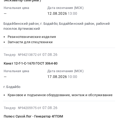
Оборудование
Ограждения,
EP
at
08-
Экскаватор Caterpillar)
руб.
связи
Изделия
0
Бодайбинский
12
Начальная цена
Дата окончания (МСК)
Предмет
ковки
at
район;
13:00:00
—
12.08.2026
13:00
тендера:
Предмет
Бодайбинский
г.
:
Поставка
тендера:
район;
Бодайбо;
Тендер
Бодайбинский район; г. Бодайбо; Бодайбинский район, рабочий
поселок Артемовский
мачт
"Ограждение
г.
Бодайбинский
на
для
металлическое".
Бодайбо;
район,
приобретение
Резинотехнические изделия
ООО
Цена:
Бодайбинский
рабочий
Запасных
Запчасти для спецтехники
Полюс
0
район,
поселок
частей
Сухой
руб.
рабочий
Артемовский,
(ЭКСКАВАТОР
2026-
от 07.08.26
Тендер №94213872
Лог
поселок
Иркутская
DOOSAN
08-
Канат 12-Г-1-С-1670 ГОСТ 3064-80
6000034398.
Артемовский,
область
DX225LCA;
07
Цена:
Иркутская
,
Станок
13:18:02
Начальная цена
Дата окончания (МСК)
0
область
Russia,
буровой
—
17.08.2026
10:00
:
руб.
,
RU
RS-
2026-
г. Бодайбо
Russia,
Иркутская
90;
08-
RU
область
ЭКСКАВАТОР
17
Крановое и подъемное оборудование, монтаж и обслуживание
Иркутская
Строительные
САТ
10:00:00
область
материалы
385С;
:
2026-
от 07.08.26
Тендер №94205975
Трансформаторные
Предмет
САМОСВАЛ
Тендер
08-
и
тендера:
СОЧЛЕНЕННЫЙ
Полюс Сухой Лог - Генератор 4ГПЭМ
на