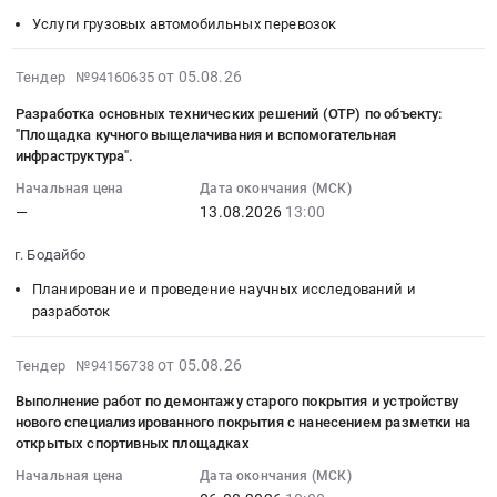
13
ВНТ-30-
at
Автобусы
видеонаблюдение,
шин
Услуги грузовых автомобильных перевозок
12:00:00
10М
г.
Предмет
средства
at
:
Измеритель
Бодайбо,
тендера:
контроля
Бодайбинский
Тендер
2026-
от 05.08.26
Тендер №94160635
уровня
Иркутская
Автомобиль
доступа
район;
на
08-
звука
Разработка основных технических решений (ОТР) по объекту:
область
специальный
Предмет
г.
оказание
05
VA-
"Площадка кучного выщелачивания и вспомогательная
,
(Мобильная
тендера:
Бодайбо,
услуг
14:37:31
SM8080
инфраструктура".
Russia,
маслораздаточная
Видеорегистратор
Иркутская
по
:
(с
RU
Начальная цена
Дата окончания (МСК)
станция)
персональный
область
экскавации
2026-
поверкой)
—
13.08.2026
13:00
Иркутская
ООО
Дозор-78,
,
и
08-
Барометр
область
Полюс
БРУА.012345.003,
Russia,
транспортировке
13
БАММ-1
г. Бодайбо
Поверка
Сухой
БайтЭрг.
RU
горной
13:00:00
метеорологический
и
Лог.
Цена:
Планирование и проведение научных исследований и
Иркутская
массы
:
(с
калибровка
разработок
Цена:
0
область
на
Тендер
поверкой)
оборудования
0
руб.
Шины
ГОК
на
Манометр
и
2026-
руб.
для
от 05.08.26
Тендер №94156738
"Угахан"
разработку
дифференциальный
технических
08-
автомобилей
в
основных
карманный
Выполнение работ по демонтажу старого покрытия и устройству
средств
05
и
2026-
технических
нового специализированного покрытия с нанесением разметки на
Testo
Предмет
12:54:29
спецтехники
2027
решений
открытых спортивных площадках
510
тендера:
:
Предмет
гг.
(ОТР)
Осциллограф-
Начальная цена
Дата окончания (МСК)
Оказание
2026-
тендера:
Тендер
по