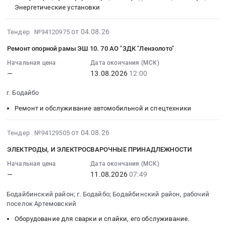
Цена:
0,1
Предмет
Innovari
15:00:00
Энергетические установки
Тендер:
0
с
тендера:
CIMA
:
ООО
руб.
поверкой
Приобретение
180L
Тендер:
Полюс
2026-
от 04.08.26
Тендер №94120975
Дефектоскоп
жилого
45кВт
ПС
Сухой
08-
ультразвуковой
помещения
3000об/
Ремонт опорной рамы ЭШ 10. 70 АО "ЗДК "Лензолото"
220
Лог
04
VELOGRAPH
в
мин
ЧК
2026
21:30:14
Начальная цена
Дата окончания (МСК)
II
г.
S1
—
13.08.2026
12:00
Р-
-
:
(минимальная
Бодайбо
B14
ТН-00057.20-
Щиты
2026-
комплек.
Иркутской
IP55
г. Бодайбо
03.02.010
(Бодайбо)
08-
Цена:
области.
Электродвигатель
Тендер:
at
13
Ремонт и обслуживание автомобильной и спецтехники
0
Цена:
5АМ132S4
ПС
г.
12:00:00
руб.
2907794
7,5кВт/1500
220
Бодайбо,
:
2026-
от 04.08.26
Тендер №94129505
руб.
об
ЧК
Иркутская
Тендер
08-
Тендер
ЭЛЕКТРОДЫ, И ЭЛЕКТРОСВАРОЧНЫЕ ПРИНАДЛЕЖНОСТИ
Р-
область
на
04
на
ТН-00057.20-
,
ремонт
13:19:27
Начальная цена
Дата окончания (МСК)
электродвигатель
03.02.010
Russia,
опорной
—
11.08.2026
07:49
:
АИР225М6
at
RU
рамы
2026-
37кВт
Бодайбинский район; г. Бодайбо; Бодайбинский район, рабочий
г.
Иркутская
ЭШ
08-
1000об/
поселок Артемовский
Бодайбо,
область
10.70
11
мин
Иркутская
Электрическая
АО
Оборудование для сварки и спайки, его обслуживание.
07:49:00