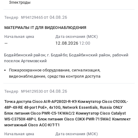
У2
область
распределительная
"ЗДК
Электроды
:
IM1081
,
и
"Лензолото"
Тендер:
IP54
Russia,
регулирующая
Тендер
2026-
ЭЛЕКТРОДЫ,
от 04.08.26
Тендер №94129465
Мотор-
RU
аппаратура,
на
08-
И
редуктор
МАТЕРИАЛЫ IT ДЛЯ ВИДЕОНАБЛЮДЕНИЯ
Иркутская
Электроустановочные
ремонт
07
ЭЛЕКТРОСВАРОЧНЫЕ
Sew
область
изделия,
опорной
13:42:37
Начальная цена
Дата окончания (МСК)
ПРИНАДЛЕЖНОСТИ
Eurodrive
Генераторы,
Электронные
рамы
—
12.08.2026
12:00
:
Тендер:
Электродвигатель
Трансформаторы,
компоненты
ЭШ
2026-
ЭЛЕКТРОДЫ,
АИР100S4
Бодайбинский район; г. Бодайбо; Бодайбинский район, рабочий
Электродвигатели,
Предмет
10.70
08-
И
3кВт
поселок Артемовский
Реакторы,
тендера:
АО
12
ЭЛЕКТРОСВАРОЧНЫЕ
1410об/
Энергетические
ООО
"ЗДК
Пожароохранное оборудование, сигнализация,
12:00:00
ПРИНАДЛЕЖНОСТИ
мин
видеонаблюдение, средства контроля доступа
установки
Полюс
"Лензолото"
:
at
У1
Предмет
Сухой
at
Тендер
Бодайбинский
IM2081
тендера:
2026-
Лог
г.
на
от 04.08.26
район;
Тендер №94129530
IP55
ПС
08-
2026
Бодайбо,
материалы
г.
Электродвигатель
Точка доступа Cisco AIR-AP2802I-R-K9 Коммутатор Cisco C9200L-
220
04
-
Иркутская
IT
Бодайбо;
48P-4X-RE 48-port PoE+, 4x10G, Network Essentials, Russia ONLY
Innovari
ЧК
13:19:26
Щиты
область
ДЛЯ
Бодайбинский
Блок питания Cisco PWR-C5-1KWAC/2 Коммутатор Cisco Catalyst
CIMA
Р-
:
(Бодайбо).
,
ВИДЕОНАБЛЮДЕНИЯ
район,
WS-C3750X-48P-L Блок питания Cisco C3KX-PWR-715WAC Комплект
180L
ТН-00057.20-
2026-
Цена:
Russia,
Тендер
монтажный Cisco ACC-KIT-T1
рабочий
45кВт
03.02.010.
08-
0
RU
на
поселок
Начальная цена
Дата окончания (МСК)
3000об/
Цена:
12