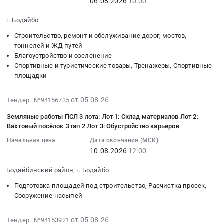
мультиметр
—
06.08.2026
10:00
услуг
08-
Сист.контр.
на
объекту:
Verdo
по
06
давл.темп.в
оказание
"Площадка
г. Бодайбо
SH1401
имитационной
10:00:00
шин.
услуг
кучного
Люксметр
Строительство, ремонт и обслуживание дорог, мостов,
поверке
:
Цена:
по
выщелачивания
цифровой
тоннелей и ЖД путей
расходомеров.
Тендер
0
экскавации
и
еЛайт-
Благоустройство и озеленение
Цена:
на
руб.
и
вспомогательная
Спортивные и туристические товары, Тренажеры, Спортивные
мини
0
выполнение
транспортировке
инфраструктура".
площадки
Рулетка
руб.
работ
горной
Тендер
RGK
по
массы
на
2026-
R-
от 05.08.26
Тендер №94156735
демонтажу
на
разработку
08-
2
старого
Земляные работы ПСЛ 3 лота: Лот 1: Склад материалов Лот 2:
ГОК
основных
05
(с
покрытия
Вахтовый посёлок Этап 2 Лот 3: Обустройство карьеров
"Угахан"
технических
12:54:28
поверкой)
и
в
решений
Начальная цена
Дата окончания (МСК)
:
Штангенциркуль
устройству
2026-
(ОТР)
—
10.08.2026
12:00
2026-
ШЦ-1-
нового
2027
по
08-
150
специализированного
Бодайбинский район; г. Бодайбо
гг.
объекту:
10
0,1
покрытия
at
"Площадка
Подготовка площадей под строительство, Расчистка просек,
12:00:00
с
с
г.
кучного
Сооружение насыпей
:
поверкой
нанесением
Бодайбо;
выщелачивания
Тендер
Дефектоскоп
разметки
Бодайбинский
и
2026-
на
от 05.08.26
Тендер №94153921
ультразвуковой