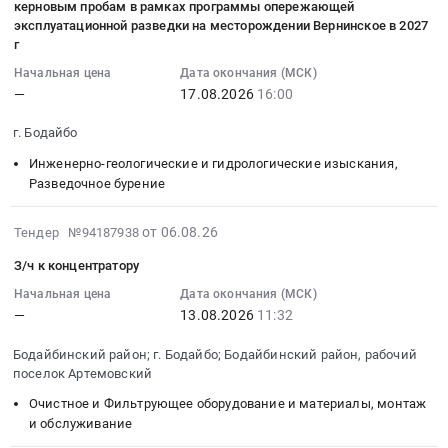
керновым пробам в рамках программы опережающей
Caterpillar)
область
4ГПЭМ
строительно-
18:22:42
эксплуатационной разведки на месторождении Вернинское в 2027
Тендер
,
at
монтажных
:
г
на
Russia,
Бодайбинский
(отделочных)
2026-
приобретение
Начальная цена
Дата окончания (МСК)
RU
район;
работ
08-
—
17.08.2026
16:00
Запасных
Иркутская
г.
офисного
17
частей
область
Бодайбо,
пространства
16:00:00
г. Бодайбо
(ЭКСКАВАТОР
Крановое
Иркутская
в
:
DOOSAN
Инженерно-геологические и гидрологические изыскания,
и
область
БЦ
Тендер
DX225LCA;
Разведочное бурение
подъемное
,
Сигма
на
Станок
оборудование,
Russia,
для
пробоподготовку
буровой
2026-
от 06.08.26
монтаж
Тендер №94187938
RU
ООО
и
RS-
08-
и
Иркутская
Полюс
аналитические
З/ч к концентратору
90;
06
обслуживание
область
Сухой
работы
ЭКСКАВАТОР
14:03:40
Начальная цена
Дата окончания (МСК)
Предмет
Генераторы,
Лог
по
САТ
—
13.08.2026
11:32
:
тендера:
Трансформаторы,
Тендер
геологическим
385С;
2026-
Канат
Электродвигатели,
на
керновым
Бодайбинский район; г. Бодайбо; Бодайбинский район, рабочий
САМОСВАЛ
08-
12-
Реакторы,
выполнение
пробам
поселок Артемовский
СОЧЛЕНЕННЫЙ
13
Г-1-
Энергетические
строительно-
в
САТ
Очистное и Фильтрующее оборудование и материалы, монтаж
11:32:00
С-1670
установки
монтажных
рамках
и обслуживание
725;
:
ГОСТ
Предмет
(отделочных)
программы