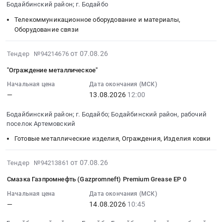
Бодайбинский район; г. Бодайбо
область
08-
7.5х2.8
Товары для Спорта, Отдыха, Развлечений, Предметы
,
17
Тендер
Телекоммуникационное оборудование и материалы,
Искусства
Russia,
10:00:00
Оборудование связи
на
RU
:
приобретение
Металлургическое производство
Иркутская
Тендер
2026-
футеровки
от 07.08.26
Тендер №94214676
область
на
08-
резинометаллической
Химическая продукция
"Ограждение металлическое"
Кабельно-
поставку
07
для
проводниковая
мачт
14:11:27
Лесообработка, Изделия из дерева
МПСИ
Начальная цена
Дата окончания (МСК)
продукция
—
13.08.2026
12:00
для
:
7.5х2.8
Сельское хозяйство
Предмет
ООО
2026-
at
Бодайбинский район; г. Бодайбо; Бодайбинский район, рабочий
тендера:
Полюс
08-
г.
поселок Артемовский
Отходы и лом
Кабель
Сухой
13
Бодайбо,
ПСЛ
Лог
Готовые металлические изделия, Ограждения, Изделия ковки
12:00:00
Иркутская
Услуги ЖКХ
6000034409.
6000034398
:
область
Цена:
Тендер
Тендер:
2026-
,
от 07.08.26
Тендер №94213861
Социальные услуги
0
на
"Ограждение
08-
Russia,
Смазка Газпромнефть (Gazpromneft) Premium Grease EP 0
руб.
поставку
металлическое"
07
RU
мачт
Тендер:
13:48:31
Иркутская
Начальная цена
Дата окончания (МСК)
для
—
14.08.2026
10:45
"Ограждение
:
область
ООО
металлическое"
2026-
Оборудование