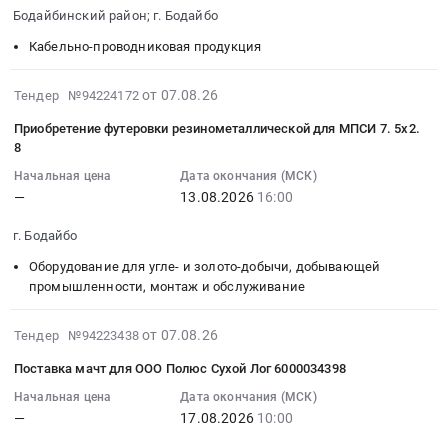
2026-
Бодайбинский район; г. Бодайбо
Автомобили, Спецтехника, Авиа- ЖД-техника, Суда
08-
17
Кабельно-проводниковая продукция
Финансы, Страхование, Оценка, Юридические услуги
14:00:00
:
2026-
от 07.08.26
Тендер №94224172
Одежда, Средства защиты, Текстиль, Хозтовары, Тара
Тендер
08-
Приобретение футеровки резинометаллической для МПСИ 7. 5х2.
на
07
Экология, Клининг, Химчистка
8
кабель
18:46:32
ПСЛ
Начальная цена
Дата окончания (МСК)
:
Энергетика
—
13.08.2026
16:00
6000034409
2026-
Тендер
08-
Нефтяная и Газовая отрасль
г. Бодайбо
на
13
кабель
Оборудование для угле- и золото-добычи, добывающей
16:00:00
Промышленное оборудование и изделия
ПСЛ
промышленности, монтаж и обслуживание
:
6000034409
Прочее оборудование и изделия
Тендер
at
2026-
на
от 07.08.26
Тендер №94223438
Обучение, Научная деятельность
Бодайбинский
08-
приобретение
Поставка мачт для ООО Полюс Сухой Лог 6000034398
район;
07
футеровки
Аренда и продажа Недвижимости и имущества
г.
17:43:30
Начальная цена
Дата окончания (МСК)
резинометаллической
Бодайбо,
—
17.08.2026
10:00
:
для
Услуги в области Спорта, Отдыха, Культуры
Иркутская
2026-
МПСИ