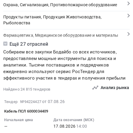
Охрана, Сигнализация, Противопожарное оборудование
Продукты питания, Продукция Животноводства,
Рыболовства
Фармацевтика, Медицинское оборудование и материалы
Ещё 27 отраслей
Медицинские и Оздоровительные услуги
Собираем все закупки Бодайбо со всех источников,
предоставляем мощные инструменты для поиска и
Мебель, Компьютеры и Периферия, Канцтовары, Бытовая
аналитики. Тысячи поставщиков и подрядчиков
техника
ежедневно используют сервис РосТендер для
эффективного участия в тендерах и получения прибыли
Связь, Информационные технологии
Анализ рынка
Найдено 24 815 тендеров
Грузовые и пассажирские перевозки, Транспортные услуги
2026-
от 07.08.26
Тендер №94224427
Полиграфия
08-
Кабель ПСЛ 6000034409
07
Реклама, Дизайн, Маркетинг, Теле и радиовещание
19:45:32
Начальная цена
Дата окончания (МСК)
—
17.08.2026
14:00
:
Топливо, Уголь, Продукция нефтепереработки