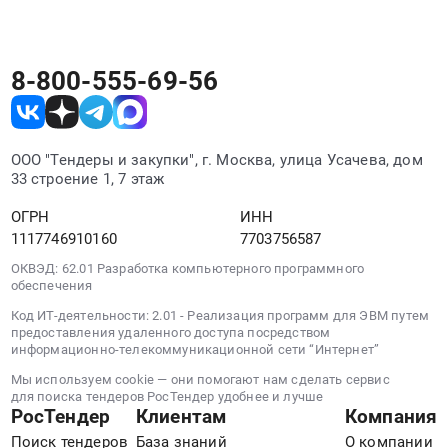
заказчика или ключевые слова.
Catalyst
WS-
C3750X-
8-800-555-69-56
48P-
L
Блок
питания
ООО "Тендеры и закупки", г. Москва, улица Усачева, дом
Cisco
33 строение 1, 7 этаж
C3KX-
PWR-
ОГРН
ИНН
715WAC
1117746910160
7703756587
Комплект
ОКВЭД: 62.01 Разработка компьютерного программного
монтажный
обеспечения
Cisco
Код ИТ-деятельности: 2.01 - Реализация программ для ЭВМ путем
ACC-
предоставления удаленного доступа посредством
KIT-
информационно-телекоммуникационной сети “Интернет”
T1
Мы используем cookie — они помогают нам сделать сервис
at
для поиска тендеров РосТендер удобнее и лучше
Бодайбинский
РосТендер
Клиентам
Компания
район;
Поиск тендеров
База знаний
О компании