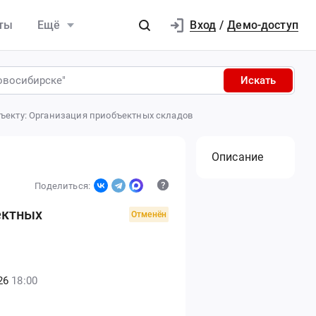
Вход
ты
Ещё
/
Демо-доступ
Искать
бъекту: Организация приобъектных складов
Описание
Поделиться:
ектных
Отменён
26
18:00