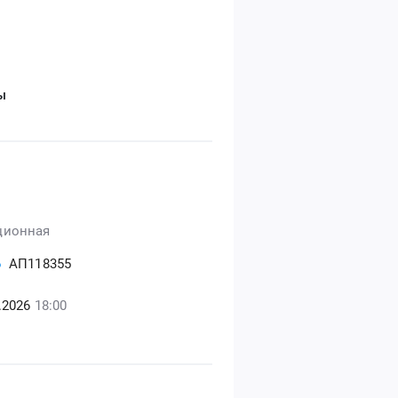
ы
ционная
Б
АП118355
5.2026
18:00