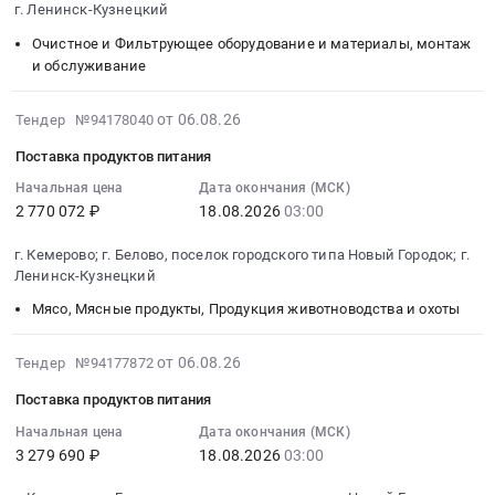
г. Ленинск-Кузнецкий
по
Тендер
08-
Товары для Спорта, Отдыха, Развлечений, Предметы
по
на
12
Очистное и Фильтрующее оборудование и материалы, монтаж
Искусства
шиномонтажу
поставку
09:00:00
и обслуживание
автомобилей
фонаря
:
Металлургическое производство
с
аккумуляторного
Тендер
2026-
от 06.08.26
Тендер №94178040
учетом
ручного
на
08-
Химическая продукция
Поставка продуктов питания
балансировочных
at
фильтр
06
грузов
Ленинск-
ТОПЛИВНЫЙ
10:34:32
Лесообработка, Изделия из дерева
Начальная цена
Дата окончания (МСК)
at
Кузнецкий
2 770 072 ₽
18.08.2026
03:00
201V125030062
:
Сельское хозяйство
г.
район,
Тендер
2026-
г. Кемерово; г. Белово, поселок городского типа Новый Городок; г.
Новокузнецк;
село
на
08-
Ленинск-Кузнецкий
Отходы и лом
Ленинск-
Красное,
фильтр
18
Кузнецкий
Кемеровская
ТОПЛИВНЫЙ
Мясо, Мясные продукты, Продукция животноводства и охоты
03:00:00
Услуги ЖКХ
район,
область
201V125030062
:
Кемеровская
,
at
Тендер
2026-
от 06.08.26
Тендер №94177872
Социальные услуги
область
Russia,
г.
на
08-
Поставка продуктов питания
,
RU
Ленинск-
поставку
06
Russia,
Кемеровская
Кузнецкий,
продуктов
10:34:32
Начальная цена
Дата окончания (МСК)
RU
область
Кемеровская
3 279 690 ₽
18.08.2026
03:00
питания
:
Кемеровская
Светотехническая
область
Тендер
2026-