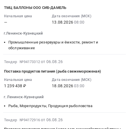
0
Russia,
городского
от
08-
руб.
руб.
RU
типа
06.08
ТМЦ БАЛЛОНЫ ООО СИБ-ДАМЕЛЬ
06
Кемеровская
Новый
Тендер:
09:20:02
Начальная цена
Дата окончания (МСК)
область
Городок;
з/
—
13.08.2026
08:00
:
Мясо,
г.
ч
2026-
Мясные
Ленинск-
для
г.Ленинск-Кузнецкий
08-
продукты,
Кузнецкий,
спецтехники
13
Промышленные резервуары и ёмкости, ремонт и
Продукция
Кемеровская
УПиР
08:00:00
обслуживание
животноводства
область
от
:
и
,
06.08
Тендер:
2026-
от 06.08.26
Тендер №94173312
охоты
Russia,
at
ТМЦ
08-
Предмет
RU
г.
Поставка продуктов питания (рыба свежемороженая)
БАЛЛОНЫ
06
тендера:
Кемеровская
Ленинск-
ООО
07:20:05
Начальная цена
Дата окончания (МСК)
Поставка
область
Кузнецкий,
1 239 438 ₽
18.08.2026
03:00
СИБ-
:
продуктов
Птица,
Кемеровская
ДАМЕЛЬ
2026-
питания.
Яйцо,
область
г. Ленинск-Кузнецкий
Тендер:
08-
Цена:
Продукция
,
ТМЦ
18
Рыба, Морепродукты, Продукция рыболовства
2770072
птицеводства
Russia,
БАЛЛОНЫ
03:00:00
руб.
Предмет
RU
ООО
:
2026-
от 06.08.26
Тендер №94172916
тендера:
Кемеровская
СИБ-
Тендер
08-
Поставка
область