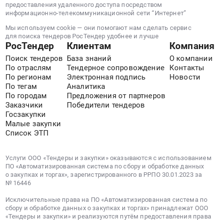
предоставления удаленного доступа посредством
информационно-телекоммуникационной сети “Интернет”
Мы используем cookie — они помогают нам сделать сервис
для поиска тендеров РосТендер удобнее и лучше
РосТендер
Клиентам
Компания
Поиск тендеров
База знаний
О компании
По отраслям
Тендерное сопровождение
Контакты
По регионам
Электронная подпись
Новости
По тегам
Аналитика
По городам
Предложения от партнеров
Заказчики
Победители тендеров
Госзакупки
Малые закупки
Список ЭТП
Услуги ООО «Тендеры и закупки» оказываются с использованием
ПО «Автоматизированная система по сбору и обработке данных
о закупках и торгах», зарегистрированного в РРПО 30.01.2023 за
№ 16446
Исключительные права на ПО «Автоматизированная система по
сбору и обработке данных о закупках и торгах» принадлежат ООО
«Тендеры и закупки» и реализуются путём предоставления права