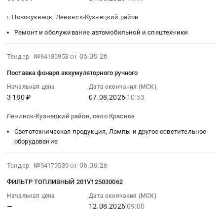
2026-
Автомобили, Спецтехника, Авиа- ЖД-техника, Суда
08-
г. Новокузнецк; Ленинск-Кузнецкий район
07
Финансы, Страхование, Оценка, Юридические услуги
Ремонт и обслуживание автомобильной и спецтехники
15:09:00
:
Одежда, Средства защиты, Текстиль, Хозтовары, Тара
Тендер
2026-
от 06.08.26
Тендер №94180953
на
08-
Экология, Клининг, Химчистка
Поставка фонаря аккумуляторного ручного
оказание
06
услуг
11:02:09
Начальная цена
Дата окончания (МСК)
Энергетика
3 180 ₽
07.08.2026
10:53
по
:
по
2026-
Нефтяная и Газовая отрасль
Ленинск-Кузнецкий район, село Красное
шиномонтажу
08-
автомобилей
07
Светотехническая продукция, Лампы и другое осветительное
Промышленное оборудование и изделия
с
10:53:50
оборудование
учетом
:
Прочее оборудование и изделия
балансировочных
Тендер
2026-
от 06.08.26
Тендер №94179539
Обучение, Научная деятельность
грузов
на
08-
ФИЛЬТР ТОПЛИВНЫЙ 201V125030062
Тендер
поставку
06
Аренда и продажа Недвижимости и имущества
на
фонаря
10:57:27
Начальная цена
Дата окончания (МСК)
оказание
—
12.08.2026
09:00
аккумуляторного
:
Услуги в области Спорта, Отдыха, Культуры
услуг
ручного
2026-