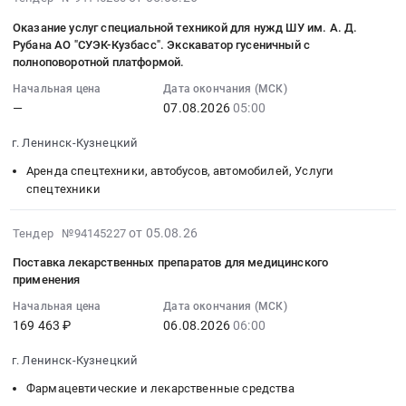
Кузнецкий,
Кузнецкий
08-
РВ-10/55-
Соль,
Оказание услуг специальной техникой для нужд ШУ им. А. Д.
Кемеровская
район;
05
300-
Сахар,
Рубана АО "СУЭК-Кузбасс". Экскаватор гусеничный с
область
г.
08:39:23
ТШ-
Специи,
полноповоротной платформой.
,
Ленинск-
:
НВ-
Пищевые
Начальная цена
Дата окончания (МСК)
Russia,
Кузнецкий,
2026-
А-
добавки,
—
07.08.2026
05:00
RU
Кемеровская
08-
ОГ-
Консервы,
Кемеровская
область
07
Г
Бакалея
г. Ленинск-Кузнецкий
область
,
05:00:00
Тендер:
Предмет
Аренда спецтехники, автобусов, автомобилей, Услуги
Птица,
Russia,
:
МЭП-
тендера:
спецтехники
Яйцо,
RU
Тендер
РВ-10/55-
Поставка
Продукция
Кемеровская
на
300-
продуктов
2026-
от 05.08.26
Тендер №94145227
птицеводства
область
оказание
ТШ-
питания.
08-
Предмет
Вычислительное
услуг
НВ-
Цена:
Поставка лекарственных препаратов для медицинского
05
тендера:
оборудование,
специальной
А-
880728
применения
07:14:04
Поставка
Компьютеры,
техникой
ОГ-
руб.
Начальная цена
Дата окончания (МСК)
:
продуктов
Серверы
для
Г
169 463 ₽
06.08.2026
06:00
2026-
питания.
и
нужд
at
08-
Цена:
их
ШУ
г.
г. Ленинск-Кузнецкий
06
1084860
части
им.
Ленинск-
Фармацевтические и лекарственные средства
06:00:00
руб.
Предмет
А.Д.
Кузнецкий,