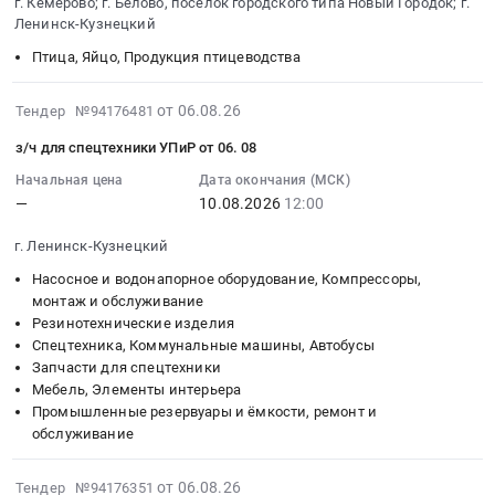
г. Кемерово; г. Белово, поселок городского типа Новый Городок; г.
область
продукция,
,
на
08-
Ленинск-Кузнецкий
Ремонт
Лампы
Russia,
поставку
18
и
и
RU
Птица, Яйцо, Продукция птицеводства
продуктов
03:00:00
обслуживание
другое
Кемеровская
питания
:
автомобильной
осветительное
область
at
Тендер
2026-
от 06.08.26
Тендер №94176481
и
оборудование
Очистное
г.
на
08-
з/ч для спецтехники УПиР от 06. 08
спецтехники
Предмет
и
Кемерово;
поставку
06
Предмет
тендера:
Фильтрующее
г.
продуктов
09:55:35
Начальная цена
Дата окончания (МСК)
тендера:
Поставка
оборудование
—
10.08.2026
12:00
Белово,
питания
:
Оказание
фонаря
и
поселок
Тендер
2026-
г. Ленинск-Кузнецкий
услуг
аккумуляторного
материалы,
городского
на
08-
по
ручного.
монтаж
типа
поставку
10
Насосное и водонапорное оборудование, Компрессоры,
по
Цена:
и
Новый
продуктов
12:00:00
монтаж и обслуживание
шиномонтажу
3180
Резинотехнические изделия
обслуживание
Городок;
питания
:
Спецтехника, Коммунальные машины, Автобусы
автомобилей
руб.
Предмет
г.
at
Тендер:
Запчасти для спецтехники
с
тендера:
Ленинск-
г.
з/
Мебель, Элементы интерьера
учетом
ФИЛЬТР
Кузнецкий,
Кемерово;
ч
Промышленные резервуары и ёмкости, ремонт и
балансировочных
ТОПЛИВНЫЙ
Кемеровская
г.
для
обслуживание
грузов.
201V125030062.
область
Белово,
спецтехники
Цена:
Цена:
,
поселок
УПиР
2026-
от 06.08.26
Тендер №94176351
50000