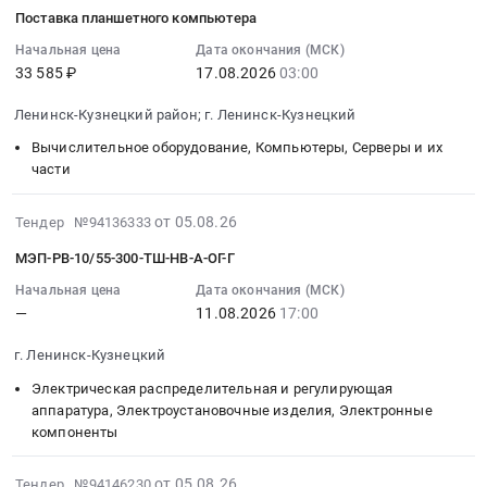
на
08-
тендера:
область
Кемерово;
по
Поставка планшетного компьютера
поставку
05
Поставка
Полимерные,
г.
обеспечению
продуктов
09:47:29
нефтепродуктов.
фторопластовые
Начальная цена
Дата окончания (МСК)
Белово,
экзопротезами
33 585 ₽
17.08.2026
03:00
питания
:
Цена:
и
поселок
молочных
Тендер
2026-
116779
другие
городского
желез
Ленинск-Кузнецкий район; г. Ленинск-Кузнецкий
на
08-
руб.
пластиковые
типа
в
поставку
17
изделия
Новый
Вычислительное оборудование, Компьютеры, Серверы и их
2027
продуктов
03:00:00
части
технического
Городок;
году
питания
:
назначения
г.
(в
at
Тендер
Предмет
2026-
Ленинск-
от 05.08.26
Тендер №94136333
пользу
г.
на
тендера:
08-
Кузнецкий,
граждан
МЭП-РВ-10/55-300-ТШ-НВ-А-ОГ-Г
Кемерово;
поставку
ТМЦ
05
Кемеровская
в
г.
планшетного
ПОЛИУРЕТАН
09:10:59
область
Начальная цена
Дата окончания (МСК)
целях
Белово,
—
11.08.2026
17:00
компьютера
ООО
:
,
их
поселок
Тендер
СИБ-
2026-
Russia,
социального
г. Ленинск-Кузнецкий
городского
на
ДАМЕЛЬ.
08-
RU
обеспечения).
типа
поставку
Цена:
11
Кемеровская
Электрическая распределительная и регулирующая
Цена:
Новый
планшетного
0
17:00:00
аппаратура, Электроустановочные изделия, Электронные
область
2956560
компоненты
Городок;
компьютера
руб.
:
Чай,
руб.
г.
at
Тендер:
Кофе,
Ленинск-
Ленинск-
2026-
МЭП-
Какао,
от 05.08.26
Тендер №94146230