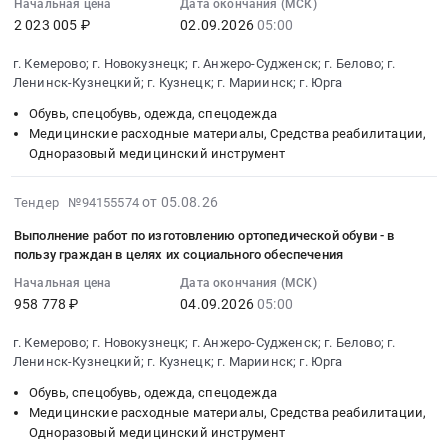
Ленинск-
Серверы
область
Начальная цена
Дата окончания (МСК)
ж.д
:
Кузнецкий,
и
,
2 023 005 ₽
02.09.2026
05:00
пути
2026-
Кемеровская
их
Russia,
необщего
09-
г. Кемерово; г. Новокузнецк; г. Анжеро-Судженск; г. Белово; г.
область
части
RU
пользования
02
Ленинск-Кузнецкий; г. Кузнецк; г. Мариинск; г. Юрга
,
Предмет
Кемеровская
Тендер
05:00:00
Russia,
тендера:
область
Обувь, спецобувь, одежда, спецодежда
на
:
RU
ТМЦ_Мониторы,
Медицинские расходные материалы, Средства реабилитации,
Строительные
капитальный
Тендер
Одноразовый медицинский инструмент
Кемеровская
ПК,
металлические
ремонт
на
область
Ноутубки_Кузбасс_КРК.
конструкции
ж.д
выполнение
Резина,
2026-
Цена:
Предмет
от 05.08.26
Тендер №94155574
пути
работ
Каучук
08-
0
тендера:
необщего
по
Выполнение работ по изготовлению ортопедической обуви - в
Предмет
05
руб.
М/
пользования
изготовлению
пользу граждан в целях их социального обеспечения
тендера:
12:23:29
к
at
ортопедической
Начальная цена
Дата окончания (МСК)
ПОКРЫТИЕ
:
август.
г.
обуви
958 778 ₽
04.09.2026
05:00
REMALINE
2026-
Цена:
Новокузнецк;
в
40
09-
0
Ленинск-
2027
г. Кемерово; г. Новокузнецк; г. Анжеро-Судженск; г. Белово; г.
ORANGE
04
руб.
Кузнецкий
году-
Ленинск-Кузнецкий; г. Кузнецк; г. Мариинск; г. Юрга
толщиной
05:00:00
район,
в
Обувь, спецобувь, одежда, спецодежда
5мм
:
Кемеровская
пользу
Медицинские расходные материалы, Средства реабилитации,
(рулон
Тендер
область
граждан
Одноразовый медицинский инструмент
2*10м).
на
,