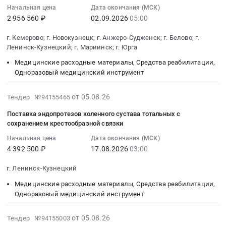
г.
их
2027
Начальная цена
Дата окончания (МСК)
руля
Ленинск-
2026-
Юрга,
социального
году
2 956 560 ₽
02.09.2026
05:00
(ГУР
Кузнецкий;
09-
Кемеровская
обеспечения)
(в
)
г.
02
область
Тендер
г. Кемерово; г. Новокузнецк; г. Анжеро-Судженск; г. Белово; г.
пользу
для
Кузнецк;
05:00:00
Пензенская
на
Ленинск-Кузнецкий; г. Мариинск; г. Юрга
граждан
АО
г.
:
область
выполнение
в
Медицинские расходные материалы, Средства реабилитации,
"УПиР"
Мариинск;
Тендер
,
работ
Одноразовый медицинский инструмент
целях
Тендер
г.
на
Russia,
по
их
на
Юрга,
выполнение
RU
изготовлению
2026-
социального
от 05.08.26
Тендер №94155465
ремонт
Кемеровская
работ
Кемеровская
протезов
08-
обеспечения)
гидравлического
область
по
область
нижних
Поставка эндопротезов коленного сустава тотальных с
05
at
усилителя
Пензенская
обеспечению
сохранением крестообразной связки
Обувь,
конечностей
11:52:06
Кемеровская
руля
область
экзопротезами
спецобувь,
в
Начальная цена
Дата окончания (МСК)
:
обл;
(ГУР
,
молочных
одежда,
2027
4 392 500 ₽
17.08.2026
03:00
2026-
г.
)
Russia,
желез
спецодежда
году
08-
Кемерово;
для
RU
в
г. Ленинск-Кузнецкий
Предмет
(в
17
г.
АО
Кемеровская
2027
тендера:
пользу
Медицинские расходные материалы, Средства реабилитации,
03:00:00
Новокузнецк;
"УПиР"
область
году
Выполнение
граждан
Одноразовый медицинский инструмент
:
г.
at
Обувь,
(в
работ
в
Тендер
Анжеро-
г.
спецобувь,
пользу
по
целях
2026-
на
Судженск;
от 05.08.26
Тендер №94155003
Ленинск-
одежда,
граждан
изготовлению
их