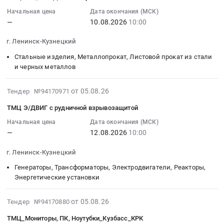
продуктов
поставку
05
БАЛЛОНЫ
RU
питания
масок
20:54:20
Начальная цена
Дата окончания (МСК)
ООО
Кемеровская
(мясо
—
10.08.2026
10:00
лицевых
:
СИБ-
область
сельскохозяйственной
кислородных
2026-
г. Ленинск-Кузнецкий
ДАМЕЛЬ.
Рыба,
птицы
Тендер
08-
Цена:
Морепродукты,
охлажденное)
на
10
Стальные изделия, Металлопрокат, Листовой прокат из стали
0
Продукция
at
поставку
10:00:00
и черных металлов
руб.
рыболовства
г.
масок
:
Предмет
Ленинск-
лицевых
Тендер:
2026-
от 05.08.26
Тендер №94170971
тендера:
Кузнецкий,
кислородных
ТМЦ
08-
ТМЦ Э/ДВИГ с рудничной взрывозащитой
Поставка
Кемеровская
at
М/
05
продуктов
область
г.
п_СИБ-
20:53:27
Начальная цена
Дата окончания (МСК)
питания
,
Ленинск-
—
12.08.2026
10:00
ДАМЕЛЬ
:
(рыба
Russia,
Кузнецкий,
срочный
2026-
г. Ленинск-Кузнецкий
свежемороженая).
RU
Кемеровская
445003
08-
Цена:
Кемеровская
область
Тендер:
12
Генераторы, Трансформаторы, Электродвигатели, Реакторы,
1239438
область
,
ТМЦ
10:00:00
Энергетические установки
руб.
Птица,
Russia,
М/
:
Яйцо,
RU
п_СИБ-
Тендер:
2026-
от 05.08.26
Тендер №94170880
Продукция
Кемеровская
ДАМЕЛЬ
ТМЦ
08-
ТМЦ_Мониторы, ПК, Ноутубки_Кузбасс_КРК
птицеводства
область
срочный
Э/
05