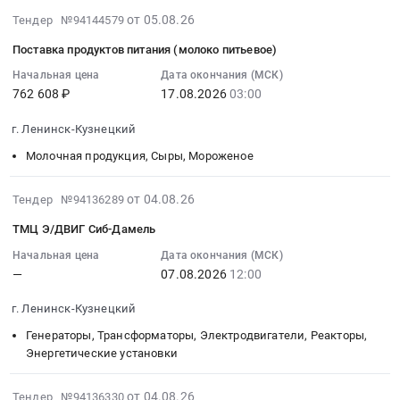
Рубана
300-
Кемеровская
бумаги
2026-
на
от 05.08.26
АО
Тендер №94144579
ТШ-
область
для
08-
оказание
"СУЭК-
НВ-
Поставка продуктов питания (молоко питьевое)
,
офисной
05
образовательных
Кузбасс".
А-
Russia,
техники
05:44:08
Начальная цена
Дата окончания (МСК)
услуг
Экскаватор
ОГ-
RU
at
762 608 ₽
17.08.2026
03:00
:
по
гусеничный
Г.
Кемеровская
Ленинск-
2026-
обучению
с
Цена:
г. Ленинск-Кузнецкий
область
Кузнецкий
08-
по
полноповоротной
0
Фармацевтические
район;
17
охране
Молочная продукция, Сыры, Мороженое
платформой.
руб.
и
г.
03:00:00
труда,
at
лекарственные
Полысаево,
:
пожарной
2026-
г.
от 04.08.26
Тендер №94136289
средства
Кемеровская
Тендер
безопасности
08-
Ленинск-
ТМЦ Э/ДВИГ Сиб-Дамель
Предмет
область
на
Тендер
04
Кузнецкий,
тендера:
,
поставку
на
17:16:50
Кемеровская
Начальная цена
Дата окончания (МСК)
Поставка
Russia,
продуктов
оказание
—
07.08.2026
12:00
:
область
лекарственных
RU
питания
образовательных
2026-
,
г. Ленинск-Кузнецкий
препаратов
Кемеровская
(молоко
услуг
08-
Russia,
для
область
питьевое)
по
07
RU
Генераторы, Трансформаторы, Электродвигатели, Реакторы,
медицинского
Офисная
Тендер
обучению
12:00:00
Кемеровская
Энергетические установки
применения.
бумага,
на
по
:
область
Цена:
бумага
поставку
охране
Тендер:
Аренда
2026-
от 04.08.26
Тендер №94136330