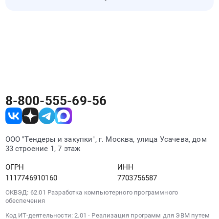
закупочные процедуры. Список обновляется
Закупки малого объема Ленинска-
по мере появления новых закупок Ленинска-
Кузнецкого можно искать на РосТендере
Кузнецкого.
вместе с другими тендерами Ленинска-
Кузнецкого. Для поиска подходящих
процедур используйте регион, отрасль,
заказчика или ключевые слова.
8-800-555-69-56
ООО "Тендеры и закупки", г. Москва, улица Усачева, дом
33 строение 1, 7 этаж
ОГРН
ИНН
1117746910160
7703756587
ОКВЭД: 62.01 Разработка компьютерного программного
обеспечения
Код ИТ-деятельности: 2.01 - Реализация программ для ЭВМ путем