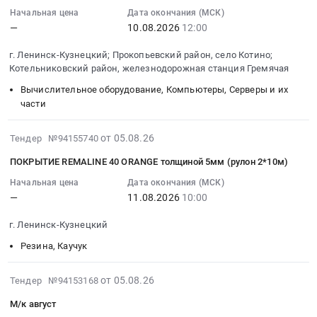
Предмет
Медицинские
445003
ДВИГ
20:51:35
Начальная цена
Дата окончания (МСК)
тендера:
расходные
at
—
10.08.2026
12:00
с
:
Поставка
материалы,
г.
рудничной
2026-
г. Ленинск-Кузнецкий; Прокопьевский район, село Котино;
продуктов
Средства
Ленинск-
взрывозащитой
08-
Котельниковский район, железнодорожная станция Гремячая
питания
реабилитации,
Кузнецкий,
Тендер:
10
(мясо
Одноразовый
Кемеровская
ТМЦ
Вычислительное оборудование, Компьютеры, Серверы и их
12:00:00
сельскохозяйственной
медицинский
части
область
Э/
:
птицы
инструмент
,
ДВИГ
Тендер:
охлажденное).
Предмет
Russia,
2026-
с
ТМЦ_Мониторы,
от 05.08.26
Тендер №94155740
Цена:
тендера:
RU
08-
рудничной
ПК,
ПОКРЫТИЕ REMALINE 40 ORANGE толщиной 5мм (рулон 2*10м)
1096280
Поставка
Кемеровская
05
взрывозащитой
Ноутубки_Кузбасс_КРК
руб.
масок
область
16:57:15
at
Начальная цена
Дата окончания (МСК)
Тендер:
лицевых
—
11.08.2026
10:00
Стальные
:
г.
ТМЦ_Мониторы,
кислородных.
изделия,
2026-
Ленинск-
ПК,
г. Ленинск-Кузнецкий
Цена:
Металлопрокат,
08-
Кузнецкий,
Ноутубки_Кузбасс_КРК
4800
Листовой
11
Кемеровская
at
Резина, Каучук
руб.
прокат
10:00:00
область
г.
из
:
,
Ленинск-
2026-
от 05.08.26
Тендер №94153168
стали
Тендер
Russia,
Кузнецкий;
08-
М/к август
и
на
RU
Прокопьевский
05