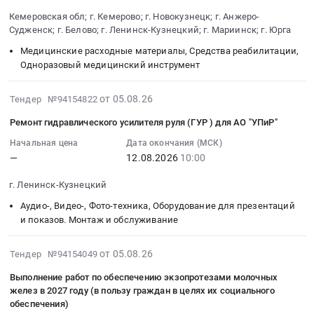
в
ортопедической
необщего
их
31
2027
Кемеровская обл; г. Кемерово; г. Новокузнецк; г. Анжеро-
обуви-
пользования.
социального
05:00:00
Судженск; г. Белово; г. Ленинск-Кузнецкий; г. Мариинск; г. Юрга
году
в
Цена:
обеспечения
:
(в
пользу
Медицинские расходные материалы, Средства реабилитации,
1168661
at
Тендер
пользу
Одноразовый медицинский инструмент
граждан
руб.
г.
на
граждан
в
Кемерово;
выполнение
в
2026-
целях
от 05.08.26
Тендер №94154822
г.
работ
целях
08-
их
Новокузнецк;
по
Ремонт гидравлического усилителя руля (ГУР ) для АО "УПиР"
их
05
социального
г.
изготовлению
социального
12:14:44
обеспечения
Начальная цена
Дата окончания (МСК)
Анжеро-
протезов
обеспечения)
—
12.08.2026
10:00
:
at
Судженск;
нижних
Тендер
2026-
г.
г.
конечностей
на
г. Ленинск-Кузнецкий
08-
Кемерово;
Белово;
в
выполнение
12
г.
Аудио-, Видео-, Фото-техника, Оборудование для презентаций
г.
2027
работ
10:00:00
и показов. Монтаж и обслуживание
Новокузнецк;
Ленинск-
году
по
:
г.
Кузнецкий;
(в
изготовлению
Тендер
Анжеро-
2026-
от 05.08.26
Тендер №94154049
г.
пользу
протезов
на
Судженск;
08-
Кузнецк;
граждан
нижних
Выполнение работ по обеспечению экзопротезами молочных
ремонт
г.
05
г.
в
желез в 2027 году (в пользу граждан в целях их социального
конечностей
гидравлического
Белово;
11:54:26
Мариинск;
целях
обеспечения)
в
усилителя
г.
: