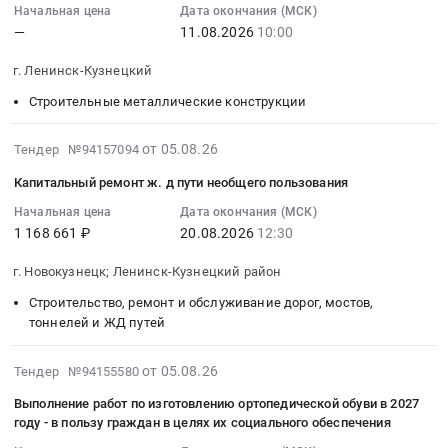
черных
покрытие
Кемеровская
район,
15:42:18
Начальная цена
Дата окончания (МСК)
металлов
REMALINE
область
село
—
11.08.2026
10:00
:
Предмет
40
Генераторы,
Котино;
2026-
г. Ленинск-Кузнецкий
тендера:
ORANGE
Трансформаторы,
Котельниковский
08-
ТМЦ
толщиной
Электродвигатели,
район,
11
Строительные металлические конструкции
М/
5мм
Реакторы,
железнодорожная
10:00:00
п_СИБ-
(рулон
Энергетические
станция
:
2026-
от 05.08.26
Тендер №94157094
ДАМЕЛЬ
2*10м)
установки
Гремячая,
Тендер:
08-
Капитальный ремонт ж. д пути необщего пользования
срочный
Тендер
Предмет
Волгоградская
М/
05
445003.
на
тендера:
область
к
13:00:51
Начальная цена
Дата окончания (МСК)
Цена:
покрытие
ТМЦ
Кемеровская
август
1 168 661 ₽
20.08.2026
12:30
:
0
REMALINE
Э/
область
Тендер:
2026-
руб.
40
г. Новокузнецк; Ленинск-Кузнецкий район
ДВИГ
,
М/
08-
ORANGE
с
Russia,
к
20
Строительство, ремонт и обслуживание дорог, мостов,
толщиной
рудничной
RU
август
12:30:00
тоннелей и ЖД путей
5мм
взрывозащитой.
Волгоградская
at
:
(рулон
Цена:
область
г.
Тендер
2026-
от 05.08.26
Тендер №94155580
2*10м)
0
Вычислительное
Ленинск-
на
08-
at
Выполнение работ по изготовлению ортопедической обуви в 2027
руб.
оборудование,
Кузнецкий,
капитальный
05
году - в пользу граждан в целях их социального обеспечения
г.
Компьютеры,
Кемеровская
ремонт
12:23:29