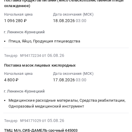
Поставка продуктов питания (мясо сельскохозяйственной птицы
ДАМЕЛЬ
на
06
продуктов
Насосное
охлажденное)
at
поставку
07:04:03
питания.
и
г.Ленинск-
продуктов
Начальная цена
Дата окончания (МСК)
:
Цена:
водонапорное
Кузнецкий,
1 096 280 ₽
18.08.2026
03:00
питания
2026-
3279690
оборудование,
Кемеровская
(рыба
08-
руб.
Компрессоры,
г. Ленинск-Кузнецкий
область
свежемороженая)
18
монтаж
,
Тендер
Птица, Яйцо, Продукция птицеводства
03:00:00
и
Russia,
на
:
обслуживание
RU
поставку
Тендер
2026-
от 06.08.26
Тендер №94172234
Предмет
Кемеровская
продуктов
на
08-
тендера:
Поставка масок лицевых кислородных
область
питания
поставку
06
з/
Промышленные
(рыба
продуктов
06:05:28
Начальная цена
Дата окончания (МСК)
ч
резервуары
свежемороженая)
4 800 ₽
17.08.2026
03:00
питания
:
для
и
at
(мясо
2026-
спецтехники
г. Ленинск-Кузнецкий
ёмкости,
г.
сельскохозяйственной
08-
УПиР
ремонт
Ленинск-
птицы
17
Медицинские расходные материалы, Средства реабилитации,
от
и
Кузнецкий,
охлажденное)
03:00:00
Одноразовый медицинский инструмент
06.08.
обслуживание
Кемеровская
Тендер
:
Цена:
Предмет
область
на
Тендер
2026-
от 05.08.26
Тендер №94171029
0
тендера:
,
поставку
на
08-
руб.
ТМЦ М/п_СИБ-ДАМЕЛЬ срочный 445003
ТМЦ
Russia,