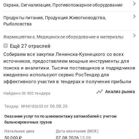
Охрана, Сигнализация, Противопожарное оборудование
Продукты питания, Продукция Животноводства,
Рыболовства
Фармацевтика, Медицинское оборудование и материалы
Ещё 27 отраслей
Медицинские и Оздоровительные услуги
Собираем все закупки Ленинска-Кузнецкого со всех
источников, предоставляем мощные инструменты для
Мебель, Компьютеры и Периферия, Канцтовары, Бытовая
поиска и аналитики. Тысячи поставщиков и подрядчиков
техника
ежедневно используют сервис РосТендер для
эффективного участия в тендерах и получения прибыли
Связь, Информационные технологии
Анализ рынка
Найдено 36 902 тендера
Грузовые и пассажирские перевозки, Транспортные услуги
2026-
от 06.08.26
Тендер №94182655
Полиграфия
08-
Оказание услуг по по шиномонтажу автомобилей с учетом
06
Реклама, Дизайн, Маркетинг, Теле и радиовещание
балансировочных грузов
11:34:03
Начальная цена
Дата окончания (МСК)
:
Топливо, Уголь, Продукция нефтепереработки
50 000 ₽
07.08.2026
15:09