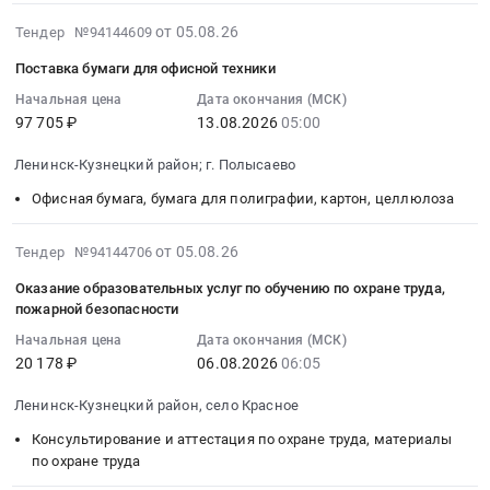
:
тендера:
Рубана
Кемеровская
Тендер
2026-
от 05.08.26
Тендер №94144609
Поставка
АО
область
на
08-
планшетного
"СУЭК-
,
Поставка бумаги для офисной техники
поставку
05
компьютера.
Кузбасс".
Russia,
лекарственных
06:17:23
Начальная цена
Дата окончания (МСК)
Цена:
Экскаватор
RU
97 705 ₽
13.08.2026
05:00
препаратов
:
33585
гусеничный
Кемеровская
для
2026-
руб.
с
область
Ленинск-Кузнецкий район; г. Полысаево
медицинского
08-
полноповоротной
Электрическая
применения
13
Офисная бумага, бумага для полиграфии, картон, целлюлоза
платформой.
распределительная
Тендер
05:00:00
Тендер
и
на
:
2026-
на
регулирующая
от 05.08.26
Тендер №94144706
поставку
Тендер
08-
оказание
аппаратура,
Оказание образовательных услуг по обучению по охране труда,
лекарственных
на
06
услуг
Электроустановочные
пожарной безопасности
препаратов
поставку
06:19:05
специальной
изделия,
для
бумаги
Начальная цена
Дата окончания (МСК)
:
техникой
Электронные
20 178 ₽
06.08.2026
06:05
медицинского
для
2026-
для
компоненты
применения
офисной
08-
нужд
Предмет
Ленинск-Кузнецкий район, село Красное
at
техники
06
ШУ
тендера:
г.
Тендер
Консультирование и аттестация по охране труда, материалы
06:05:21
им.
МЭП-
Ленинск-
на
по охране труда
:
А.Д.
РВ-10/55-
Кузнецкий,
поставку
Тендер