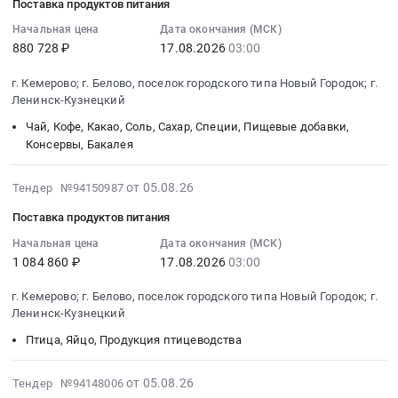
по
Поставка продуктов питания
Предмет
Интернет,
г.
ПОЛИУРЕТАН
Поставка
их
05
Юрга,
изготовлению
тендера:
передачи
Ленинск-
ООО
эндопротезов
социального
10:49:39
Начальная цена
Дата окончания (МСК)
Кемеровская
протезов
ТМЦ_з/
данных,
Кузнецкий;
880 728 ₽
17.08.2026
03:00
СИБ-
коленного
обеспечения).
:
область
нижних
ч
местной
Новосибирская
ДАМЕЛЬ
сустава
Цена:
2026-
,
конечностей
г. Кемерово; г. Белово, поселок городского типа Новый Городок; г.
CAT.
телефонной
обл,
Тендер:
тотальных
15290325
08-
Russia,
Ленинск-Кузнецкий
в
Цена:
связи
Кемеровская
ТМЦ
с
руб.
17
RU
2027
0
Предмет
область
ПОЛИУРЕТАН
сохранением
Чай, Кофе, Какао, Соль, Сахар, Специи, Пищевые добавки,
03:00:00
Кемеровская
году
руб.
тендера:
Консервы, Бакалея
Новосибирская
ООО
крестообразной
:
область
(в
Оказание
область
СИБ-
связки.
Тендер
Медицинские
пользу
услуги
2026-
,
ДАМЕЛЬ
Цена:
на
от 05.08.26
Тендер №94150987
расходные
граждан
по
08-
Russia,
at
4392500
поставку
материалы,
Поставка продуктов питания
в
предоставлению
05
RU
г.
руб.
продуктов
Средства
целях
выделенного
10:49:37
Кемеровская
Ленинск-
Начальная цена
Дата окончания (МСК)
питания
реабилитации,
их
1 084 860 ₽
17.08.2026
03:00
доступа
:
область
Кузнецкий,
Тендер
Одноразовый
социального
в
2026-
Бензины.
Кемеровская
на
медицинский
обеспечения).
г. Кемерово; г. Белово, поселок городского типа Новый Городок; г.
интернет.
08-
Дизельное
область
поставку
инструмент
Ленинск-Кузнецкий
Цена:
Цена:
17
топливо,
,
продуктов
Предмет
33113453
46650
Птица, Яйцо, Продукция птицеводства
03:00:00
Бункеровка
Russia,
питания
тендера:
руб.
руб.
:
судов
RU
at
Выполнение
Тендер
2026-
Предмет
Кемеровская
г.
от 05.08.26
Тендер №94148006
работ