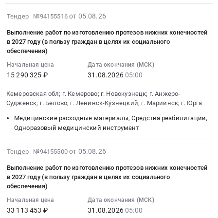
в
Цена:
выполнение
Russia,
целях
2026-
от 05.08.26
Тендер №94155516
0
работ
RU
их
08-
руб.
по
Кемеровская
социального
Выполнение работ по изготовлению протезов нижних конечностей
05
изготовлению
в 2027 году (в пользу граждан в целях их социального
область
обеспечения
12:22:32
ортопедической
обеспечения)
Строительство,
Тендер
:
обуви-
ремонт
на
Начальная цена
Дата окончания (МСК)
2026-
в
и
выполнение
15 290 325 ₽
31.08.2026
05:00
08-
пользу
обслуживание
работ
31
граждан
Кемеровская обл; г. Кемерово; г. Новокузнецк; г. Анжеро-
дорог,
по
05:00:00
в
Судженск; г. Белово; г. Ленинск-Кузнецкий; г. Мариинск; г. Юрга
мостов,
изготовлению
:
целях
тоннелей
ортопедической
Медицинские расходные материалы, Средства реабилитации,
Тендер
их
и
Одноразовый медицинский инструмент
обуви
на
социального
ЖД
в
выполнение
обеспечения
путей
2027
2026-
от 05.08.26
Тендер №94155500
работ
Тендер
Предмет
году-
08-
по
на
Выполнение работ по изготовлению протезов нижних конечностей
тендера:
в
05
изготовлению
в 2027 году (в пользу граждан в целях их социального
выполнение
Капитальный
пользу
12:22:31
протезов
обеспечения)
работ
ремонт
граждан
:
нижних
по
Начальная цена
Дата окончания (МСК)
ж.д
в
2026-
конечностей
изготовлению
33 113 453 ₽
31.08.2026
05:00
пути
целях
08-