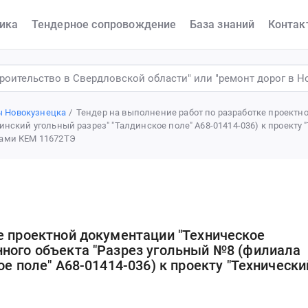
ика
Тендерное сопровождение
База знаний
Контак
ы Новокузнецка
Тендер на выполнение работ по разработке проектн
нский угольный разрез" "Талдинское поле" А68-01414-036) к проекту
рами КЕМ 11672ТЭ
е проектной документации "Техническое
нного объекта "Разрез угольный №8 (филиала
ое поле" А68-01414-036) к проекту "Технически
угольного месторождения в границах лицензи
ТЭ