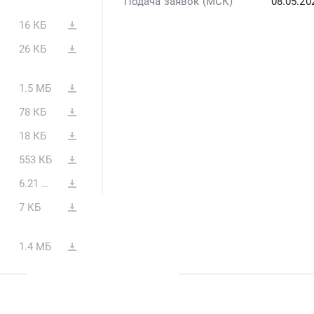
Подача заявок (МСК)
08.05.2
16 КБ
26 КБ
1.5 МБ
78 КБ
18 КБ
553 КБ
6.21 МБ
7 КБ
1.4 МБ