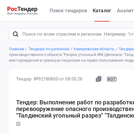
Поиск тендеров
Каталог
Аналит
Главная
Тендеры по регионам
Кемеровская область
Тендер
производственного объекта "Разрез угольный №8 (филиала "Талди
месторождения в границах лицензии на право пользования нед
Тендер №92180830
от 08.05.26
Тендер: Выполнение работ по разработк
перевооружение опасного производстве
"Талдинский угольный разрез" "Талдинск
проект разработки Талдинского каменно
право пользования недрами КЕМ 11672