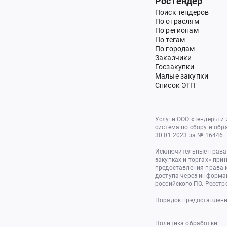
РосТендер
Поиск тендеров
По отраслям
По регионам
По тегам
По городам
Заказчики
Госзакупки
Малые закупки
Список ЭТП
Услуги ООО «Тендеры и
система по сбору и обр
30.01.2023 за № 16446
Исключительные права 
закупках и торгах» при
предоставления права 
доступа через информа
российского ПО. Реестр
Порядок предоставлени
Политика обработки