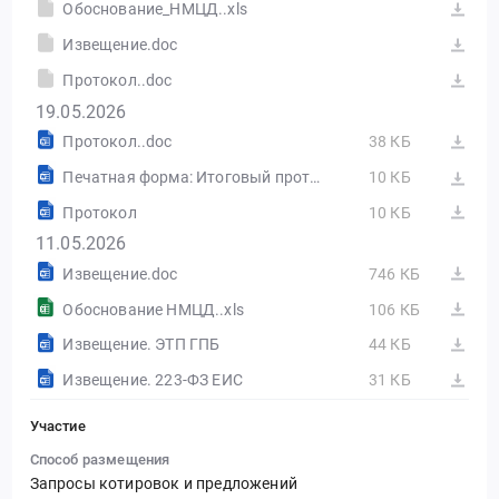
Обоснование_НМЦД..xls
Извещение.doc
Протокол..doc
19.05.2026
Протокол..doc
38 КБ
Печатная форма: Итоговый протокол №32615995427-01
10 КБ
Протокол
10 КБ
11.05.2026
Извещение.doc
746 КБ
Обоснование НМЦД..xls
106 КБ
Извещение. ЭТП ГПБ
44 КБ
Извещение. 223-ФЗ ЕИС
31 КБ
Участие
Способ размещения
Запросы котировок и предложений