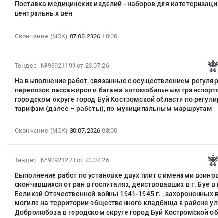
медицинских
:
Поставка медицинских изделий - наборов для катетеризаци
мостом
числе
24
забора
изделий
центральных вен
Тендер
до
консервированные,
14:05:10
крови,
Шприц
на
пересечения
Сухофрукты
:
одноразового
общего
подключение
с
Окончание (МСК)
07.08.2026
10:00
Предмет
2026-
использования
назначения,
Интернет
ул.
тендера:
08-
Тендер
Шприц
г.
Производственный
Поставка
07
на
туберкулиновый/
2026-
Буй,
Тендер №93921199
от 23.07.26
проезд
продуктов
10:00:00
поставку
для
07-
улица
на
питания
:
медицинского
На выполнение работ, связанные с осуществлением регуля
аллергологических
30
Октябрьской
территории
Смеси
Тендер
изделия
перевозок пассажиров и багажа автомобильным транспорт
проб/
21:46:07
Революции,
городского
сушеных
городском округе город Буй Костромской области по регу
на
держателя
в
:
дом
округа
тарифам (далее – работы), по муниципальным маршрутам
фруктов
поставку
пробирки
комплекте
2026-
84,
город
(сухой
медицинских
для
с
07-
пом.
Буй
компот).
изделий-
забора
Окончание (МСК)
30.07.2026
08:00
иглой,
30
23
Тендер
Цена:
наборов
крови,
стандартный,
08:00:00
(ООО
на
23088
для
одноразового
Шприц
:
Семейная
2026-
выполнение
Тендер №93921278
от 23.07.26
руб.
катетеризации
использования
инсулиновый/
Тендер:
аптека
08-
работ
центральных
at
Выполнение работ по установке двух плит с именами воинов
неубираемая
На
Апрель
01
по
вен
г.
скончавшихся от ран в госпиталях, действовавших в г. Буе в
игла
выполнение
)
17:30:10
устройству
Тендер
Буй,
Великой Отечественной войны 1941-1945 г. , захороненных 
at
работ,
Тендер
:
системы
на
Костромская
могиле на территории общественного кладбища в районе ул
г.
связанные
на
2026-
уличного
поставку
Добролюбова в городском округе город Буй Костромской о
область
Буй,
с