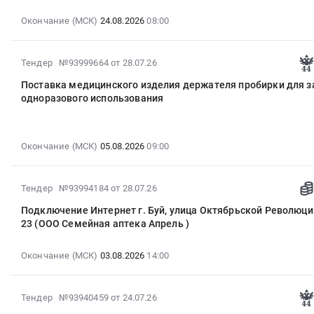
поставку
изделий
08-
продуктов
Окончание (МСК)
24.08.2026
08:00
Шприц
24
питания
общего
08:00:00
Смеси
назначения,
:
сушеных
2026-
Тендер №93999664
от 28.07.26
Шприц
Тендер
фруктов
08-
туберкулиновый/
Поставка медицинского изделия держателя пробирки для з
на
(сухой
06
для
одноразового использования
выполнение
компот)
17:30:23
аллергологических
работ
at
:
проб/
по
г.
2026-
в
устройству
Окончание (МСК)
05.08.2026
09:00
Буй,
08-
комплекте
системы
Костромская
05
с
уличного
область
09:00:00
иглой,
2026-
Тендер №93994184
от 28.07.26
освещения
,
:
стандартный,
07-
на
Russia,
Тендер
Подключение Интернет г. Буй, улица Октябрьской Революции
Шприц
28
участке
RU
на
23 (ООО Семейная аптека Апрель )
инсулиновый/
13:27:03
ул.
Костромская
поставку
неубираемая
:
Коммунистов
область
медицинского
Окончание (МСК)
03.08.2026
14:00
игла
2026-
от
Овощи,
изделия
Тендер
08-
путепровода
Фрукты,
держателя
на
03
под
в
2026-
пробирки
Тендер №93940459
от 24.07.26
поставку
14:00:00
железнодорожным
том
07-
для