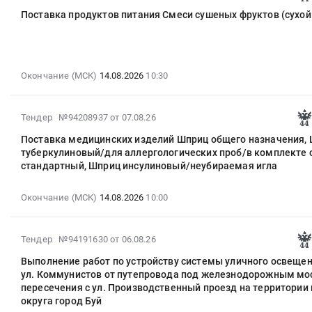
08-
Поставка продуктов питания Смеси сушеных фруктов (сухой
07
15:49:29
:
2026-
Окончание (МСК)
14.08.2026
10:30
08-
14
10:30:00
2026-
Тендер №94208937
от 07.08.26
:
08-
Тендер
Поставка медицинских изделий Шприц общего назначения,
07
на
туберкулиновый/для аллергологических проб/в комплекте с
11:49:46
стандартный, Шприц инсулиновый/неубираемая игла
поставку
:
продуктов
2026-
питания
Окончание (МСК)
14.08.2026
10:00
08-
Смеси
14
сушеных
10:00:00
2026-
фруктов
Тендер №94191630
от 06.08.26
:
08-
(сухой
Выполнение работ по устройству системы уличного освещен
Тендер
06
компот)
ул. Коммунистов от путепровода под железнодорожным мо
на
15:36:43
Тендер
пересечения с ул. Производственный проезд на территории
поставку
:
на
округа город Буй
медицинских
2026-