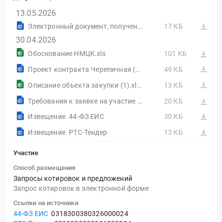
13.05.2026
Электронный документ, полученный из внешней системы
17 КБ
30.04.2026
Обоснование НМЦК.xls
101 КБ
Проект контракта Черепичная (1).docx
49 КБ
Описание объекта закупки (1).xlsx
13 КБ
Требования к заявке на участие в закупке и инструкция по её заполнению.docx
20 КБ
Извещение. 44-ФЗ ЕИС
30 КБ
Извещение. РТС-Тендер
13 КБ
Участие
Способ размещения
Запросы котировок и предложений
Запрос котировок в электронной форме
Ссылки на источники
44-ФЗ ЕИС
0318300380326000024