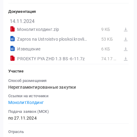
Документация
14.11.2024
Монолитхолдинг.zip
9 КБ
Zapros na Ustroistvo ploskoi krovli.docx
53 КБ
Извещение
6 КБ
PROEKTY PYA ZHD 1.3 BS -6-11.7z
74.17 МБ
Участие
Способ размещения
Нерегламентированные закупки
Ссылки на источники
МонолитХолдинг
Подача заявок (МСК)
по 27.11.2024
Отрасль