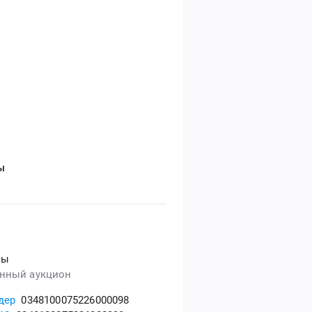
ы
ны
нный аукцион
дер
0348100075226000098