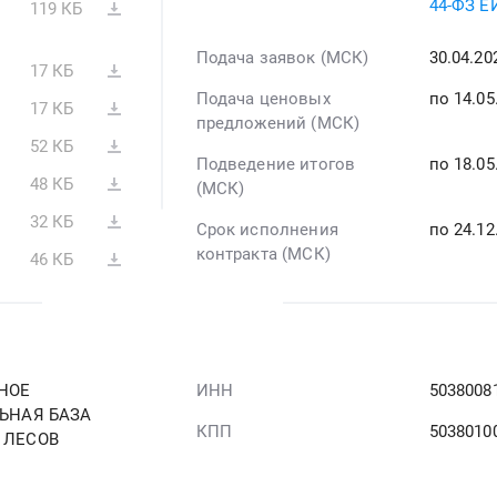
44-ФЗ Е
119 КБ
Подача заявок (МСК)
30.04.2
17 КБ
Подача ценовых
по 14.05
17 КБ
предложений (МСК)
52 КБ
Подведение итогов
по 18.05
48 КБ
(МСК)
32 КБ
Срок исполнения
по 24.12
контракта (МСК)
46 КБ
НОЕ
ИНН
5038008
ЬНАЯ БАЗА
КПП
5038010
 ЛЕСОВ