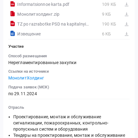
Informatsionnoe karta.pdf
109 КБ
Монолитхолдинг.zip
9 КБ
TZ po razrabotke PSD na kapitalnyi remont sistem avtomaticheskoi pozharnoi signalizatsii.pdf
190 КБ
Извещение
6 КБ
Участие
Способ размещения
Нерегламентированные закупки
Ссылки на источники
МонолитХолдинг
Подача заявок (МСК)
по 29.11.2024
Отрасль
Проектирование, монтаж и обслуживание
сигнализации, пожароохранных, контрольно-
пропускных систем и оборудования
Тендеры на проектирование, монтаж и обслуживание