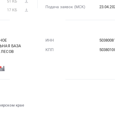
51 КБ
Подача заявок (МСК)
23.04.2
17 КБ
НОЕ
ИНН
5038008
ЬНАЯ БАЗА
КПП
5038010
 ЛЕСОВ
оярском крае