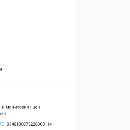
ы
 и мониторинг цен
цен
ИС
0348100075226000114