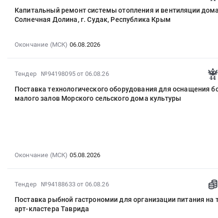
08-
Капитальный ремонт системы отопления и вентиляции дома
06
Солнечная Долина, г. Судак, Республика Крым
17:59:25
:
2026-
Окончание (МСК)
06.08.2026
08-
06
2026-
Тендер №94198095
от 06.08.26
00:00:00
08-
:
Поставка технологического оборудования для оснащения б
06
Тендер
малого залов Морского сельского дома культуры
17:58:12
на
:
капитальный
2026-
ремонт
08-
системы
05
отопления
00:00:00
Окончание (МСК)
05.08.2026
и
:
вентиляции
Тендер
дома
2026-
Тендер №94188633
от 06.08.26
на
культуры
08-
поставку
с.
Поставка рыбной гастрономии для организации питания на 
06
технологического
Солнечная
арт-кластера Таврида
14:25:19
оборудования