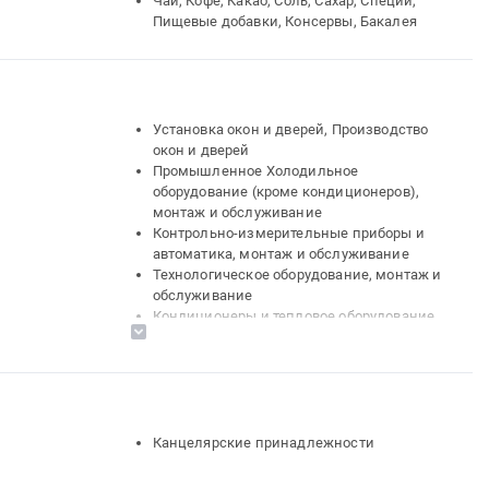
Чай, Кофе, Какао, Соль, Сахар, Специи,
Пищевые добавки, Консервы, Бакалея
Установка окон и дверей, Производство
окон и дверей
Промышленное Холодильное
оборудование (кроме кондиционеров),
монтаж и обслуживание
Контрольно-измерительные приборы и
автоматика, монтаж и обслуживание
Технологическое оборудование, монтаж и
обслуживание
Кондиционеры и тепловое оборудование.
Монтаж и обслуживание
Торговое и складское оборудование,
Оборудование для хранения
Банковское оборудование, монтаж и
обслуживание
Бытовая техника (холодильники,
Канцелярские принадлежности
телевизоры, микроволновые печи и пр.),
ремонт и обслуживание