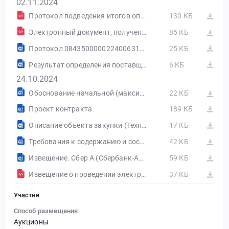
02.11.2024
Протокол подведения итогов определения поставщика (подрядчика, исполнителя) от 01.11.2024 №ИЭА1
130 КБ
Электронный документ, полученный из внешней системы
85 КБ
Протокол 0843500000224006312.doc
25 КБ
Результат определения поставщика (подрядчика, исполнителя), сформированный на основании размещенных протоколов
6 КБ
24.10.2024
Обоснование начальной (максимальной) цены контракта
22 КБ
Проект контракта
189 КБ
Описание объекта закупки (Техническое задание)
17 КБ
Требования к содержанию и составу заявки на участие в аукционе
42 КБ
Извещение. Сбер А (Сбербанк-АСТ)
59 КБ
Извещение о проведении электронного аукциона от 24.10.2024 №0843500000224006312
37 КБ
Участие
Способ размещения
Аукционы