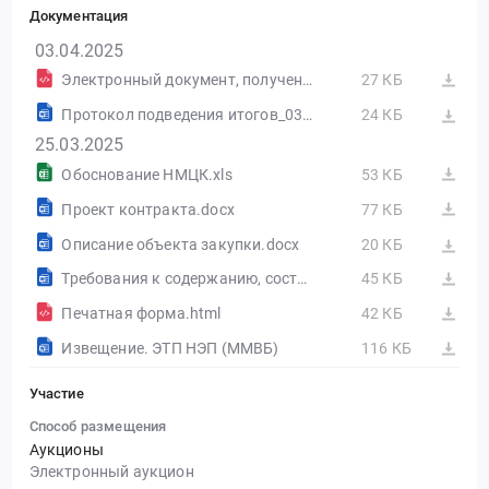
Документация
03.04.2025
Электронный документ, полученный из внешней системы
27 КБ
Протокол подведения итогов_03.04.2025_07.04.52_0843500000225001660_2_1.docx
24 КБ
25.03.2025
Обоснование НМЦК.xls
53 КБ
Проект контракта.docx
77 КБ
Описание объекта закупки.docx
20 КБ
Требования к содержанию, составу заявки на участие в ЭА и инструкция по ее заполнению с 01.01.2025.docx
45 КБ
Печатная форма.html
42 КБ
Извещение. ЭТП НЭП (ММВБ)
116 КБ
Участие
Способ размещения
Аукционы
Электронный аукцион