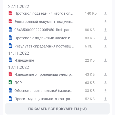
22.11.2022
Протокол подведения итогов определения поставщика (подрядчика, исполнителя) от 21.11.2022 №ИЭА1
140 КБ
Электронный документ, полученный из внешней системы
0843500000222005950_first_parts_protocol.rtf
80 КБ
Протокол с подписями членов комиссии
83 КБ
Результат определения поставщика (подрядчика, исполнителя), сформированный на основании размещенных протоколов
6 КБ
14.11.2022
Извещение
22 КБ
13.11.2022
Извещение о проведении электронного аукциона от 13.11.2022 №0843500000222005950
43 КБ
ЛСР
63 КБ
Обоснование начальной (максимальной) цены контракта
33 КБ
Проект муниципального контракта2.docx
52 КБ
ПОКАЗАТЬ ВСЕ ДОКУМЕНТЫ (+3)