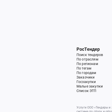
РосТендер
Поиск тендеров
По отраслям
По регионам
По тегам
По городам
Заказчики
Госзакупки
Малые закупки
Список ЭТП
Услуги ООО «Тендеры и
система по сбору и обр