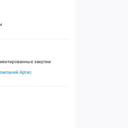
ы
ментированные закупки
компаний Артис