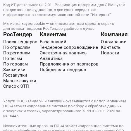
Код ИТ-деятельности: 2.01 - Реализация программ для ЭВМ путем
предоставления удаленного доступа посредством
информационно-телекоммуникационной сети “Интернет”
Мы используем cookie — они помогают нам сделать сервис
для поиска тендеров РосТендер удобнее и лучше
РосТендер
Клиентам
Компания
Поиск тендеров
База знаний
О компании
По отраслям
Тендерное сопровождение
Контакты
По регионам
Электронная подпись
Новости
По тегам
Аналитика
По городам
Предложения от партнеров
Заказчики
Победители тендеров
Госзакупки
Малые закупки
Список ЭТП
Услуги ООО «Тендеры и закупки» оказываются с использованием
ПО «Автоматизированная система по сбору и обработке данных
о закупках и торгах», зарегистрированного в РРПО 30.01.2023 за
№ 16446
Исключительные права на ПО «Автоматизированная система по
сбору и обработке данных о закупках и торгах» принадлежат ООО