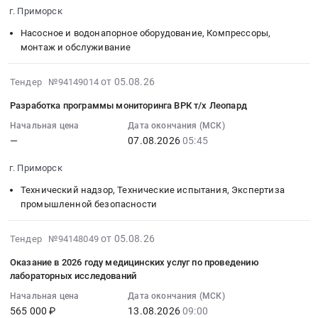
2026-
г. Приморск
Автомобили, Спецтехника, Авиа- ЖД-техника, Суда
08-
12
Насосное и водонапорное оборудование, Компрессоры,
Финансы, Страхование, Оценка, Юридические услуги
06:00:00
монтаж и обслуживание
:
Одежда, Средства защиты, Текстиль, Хозтовары, Тара
Тендер:
2026-
от 05.08.26
Тендер №94149014
насосы
08-
Экология, Клининг, Химчистка
Разработка программы мониторинга ВРК т/х Леопард
CALPEDA
05
Тендер:
10:40:17
Начальная цена
Дата окончания (МСК)
Энергетика
—
07.08.2026
05:45
насосы
:
CALPEDA
2026-
Нефтяная и Газовая отрасль
г. Приморск
at
08-
г.
07
Технический надзор, Технические испытания, Экспертиза
Промышленное оборудование и изделия
Приморск,
05:45:00
промышленной безопасности
Ленинградская
:
Прочее оборудование и изделия
область
Тендер
2026-
от 05.08.26
Тендер №94148049
Обучение, Научная деятельность
,
на
08-
Оказание в 2026 году медицинских услуг по проведению
Russia,
разработку
05
лабораторных исследований
Аренда и продажа Недвижимости и имущества
RU
программы
09:47:28
Ленинградская
Начальная цена
Дата окончания (МСК)
мониторинга
:
Услуги в области Спорта, Отдыха, Культуры
565 000 ₽
13.08.2026
09:00
область
ВРК
2026-