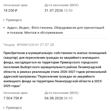
28
фланцев
Russia,
посуды
оказание
13:58:05
Начальная цена
Дата окончания (МСК)
и
RU
ПЭ-2000
консультационных
18 200 ₽
31.07.2026
16:00
:
крепежных
Ленинградская
at
услуг
2026-
материалов.
г. Приморск
область
г.
Тендер
07-
Цена:
Контрольно-
Приморск,
на
31
Аудио-, Видео-, Фото-техника, Оборудование для презентаций
0
кассовое
Ленинградская
оказание
16:00:00
и показов. Монтаж и обслуживание
руб.
оборудование
область
консультационных
:
и
,
услуг
Тендер
2026-
от 27.07.26
Тендер №93961335
материалы,
Russia,
at
на
08-
Приобретение в муниципальную собственность жилых помещений
монтаж
RU
г.
поставку
06
(квартир) для переселения граждан из аварийного жилищного
и
Ленинградская
Приморск,
и
13:23:11
фонда, находящегося на территории Приморского городского
обслуживание
область
Ленинградская
установка
:
поселения Выборгского муниципального района Ленинградской
Предмет
Хозяйственные
область
видеокамер
2026-
области, в рамках реализации этапа 2026-2027 годов региональной
тендера:
товары,
,
Тендер
08-
адресной программы "Переселение граждан из аварийного
Лента
Товары
Russia,
жилищного фонда на территории Ленинградской области в 2025-
на
04
Pointman
2029 годах"
широкого
RU
поставку
08:30:00
1/2ymcKO
потребления,
Ленинградская
и
:
Начальная цена
Дата окончания (МСК)
66200670
Бытовая
область
установка
7 504 758 ₽
04.08.2026
08:30
Тендер
цветная,
химия
Консультационные
видеокамер
на
10
и
г. Приморск
услуги
at
приобретение