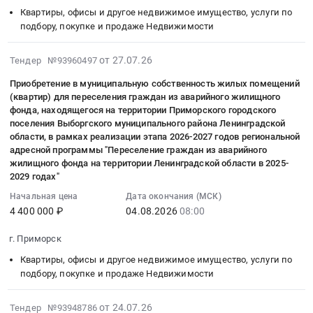
шт.
парфюмерия
Предмет
г.
в
Квартиры, офисы и другое недвижимое имущество, услуги по
Цена:
Предмет
тендера:
Приморск,
муниципальную
подбору, покупке и продаже Недвижимости
0
тендера:
Оказание
Ленинградская
собственность
руб.
Устройство
консультационных
область
жилых
2026-
от 27.07.26
Тендер №93960497
для
услуг.
,
помещений
08-
сушки
Приобретение в муниципальную собственность жилых помещений
Цена:
Russia,
(квартир)
06
(квартир) для переселения граждан из аварийного жилищного
посуды
7427
RU
для
13:03:16
фонда, находящегося на территории Приморского городского
ПЭ-2000.
руб.
Ленинградская
переселения
:
поселения Выборгского муниципального района Ленинградской
Цена:
область
граждан
2026-
области, в рамках реализации этапа 2026-2027 годов региональной
0
Аудио-,
из
08-
адресной программы "Переселение граждан из аварийного
руб.
Видео-,
жилищного фонда на территории Ленинградской области в 2025-
аварийного
04
2029 годах"
Фото-
жилищного
08:00:00
техника,
фонда,
:
Начальная цена
Дата окончания (МСК)
Оборудование
находящегося
4 400 000 ₽
04.08.2026
08:00
Тендер
для
на
на
г. Приморск
презентаций
территории
приобретение
и
Приморского
в
Квартиры, офисы и другое недвижимое имущество, услуги по
показов.
городского
муниципальную
подбору, покупке и продаже Недвижимости
Монтаж
поселения
собственность
и
Выборгского
жилых
2026-
от 24.07.26
Тендер №93948786