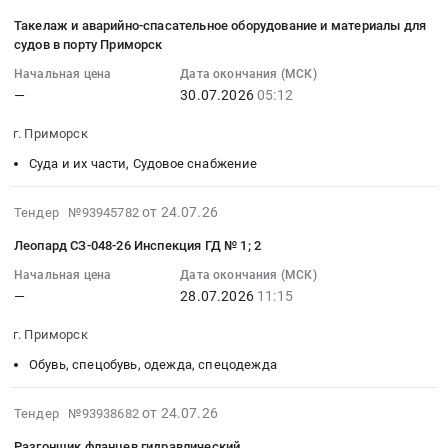
обслуживание
муниципального
помещений
07-
Такелаж и аварийно-спасательное оборудование и материалы для
Предмет
района
(квартир)
24
судов в порту Приморск
тендера:
Ленинградской
для
18:42:02
Поставка
области,
Начальная цена
Дата окончания (МСК)
переселения
:
и
в
—
30.07.2026
05:12
граждан
2026-
установка
рамках
из
07-
г. Приморск
видеокамер.
реализации
аварийного
30
Цена:
этапа
жилищного
Суда и их части, Судовое снабжение
05:12:00
18200
2026-
фонда,
:
руб.
2027
находящегося
Тендер:
2026-
от 24.07.26
Тендер №93945782
годов
на
Такелаж
07-
Леопард СЗ-048-26 Инспекция ГД № 1; 2
региональной
территории
и
24
адресной
Приморского
аварийно-
16:50:28
Начальная цена
Дата окончания (МСК)
программы
городского
—
28.07.2026
11:15
спасательное
:
"Переселение
поселения
оборудование
2026-
г. Приморск
граждан
Выборгского
и
07-
из
муниципального
материалы
28
Обувь, спецобувь, одежда, спецодежда
аварийного
района
для
11:15:00
жилищного
Ленинградской
судов
:
2026-
от 24.07.26
Тендер №93938682
фонда
области,
в
Тендер:
07-
на
Разгонщик фланцев гидравлический