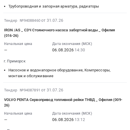
Ленинградская
оборудование
Тендер
SAILOR
05
Трубопроводная и запорная арматура, радиаторы
область
и
на
6222
12:00:00
Контрольно-
материалы,
приобретение
VHF
:
2026-
от 31.07.26
Тендер №94088460
измерительные
обслуживание
соединительных
DSC
Тендер
07-
приборы
IRON /AS _ СЗЧ Стояночного насоса забортной воды _ Офелия
и
деталей
Серийный
на
31
(016-26)
и
монтаж
трубопроводов
номер
приобретение
18:49:02
автоматика,
Предмет
at
0547480132,
соединительных
Начальная цена
Дата окончания (МСК)
:
монтаж
тендера:
г.
буксир
—
06.08.2026
14:30
деталей
2026-
и
Q01-
Приморск,
Ирбис
трубопроводов
08-
г. Приморск
обслуживание
К-16-
Ленинградская
at
Тендер
06
Предмет
00461-
область
г.
на
Насосное и водонапорное оборудование, Компрессоры,
14:30:00
тендера:
2026
,
Приморск,
приобретение
монтаж и обслуживание
:
ОВЕН
Лабораторная
Russia,
Ленинградская
соединительных
Тендер:
ТРМ1033-
посуда
RU
область
деталей
2026-
IRON
от 31.07.26
Тендер №94087891
220.06.00.
и
Ленинградская
,
трубопроводов
07-
/AS
VOLVO PENTA Сервопривод топливной рейки ТНВД _ Офелия (009-
Цена:
приборы
область
Russia,
at
31
_
26)
0
из
Трубопроводная
RU
г.
17:46:02
СЗЧ
руб.
стекла.
и
Ленинградская
Начальная цена
Дата окончания (МСК)
Приморск,
:
Стояночного
Цена:
запорная
—
06.08.2026
13:12
область
Ленинградская
2026-
насоса
1398534
арматура,
Строительство
область
08-
забортной