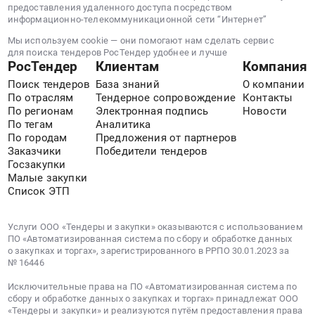
предоставления удаленного доступа посредством
информационно-телекоммуникационной сети “Интернет”
Мы используем cookie — они помогают нам сделать сервис
для поиска тендеров РосТендер удобнее и лучше
РосТендер
Клиентам
Компания
Поиск тендеров
База знаний
О компании
По отраслям
Тендерное сопровождение
Контакты
По регионам
Электронная подпись
Новости
По тегам
Аналитика
По городам
Предложения от партнеров
Заказчики
Победители тендеров
Госзакупки
Малые закупки
Список ЭТП
Услуги ООО «Тендеры и закупки» оказываются с использованием
ПО «Автоматизированная система по сбору и обработке данных
о закупках и торгах», зарегистрированного в РРПО 30.01.2023 за
№ 16446
Исключительные права на ПО «Автоматизированная система по
сбору и обработке данных о закупках и торгах» принадлежат ООО
«Тендеры и закупки» и реализуются путём предоставления права