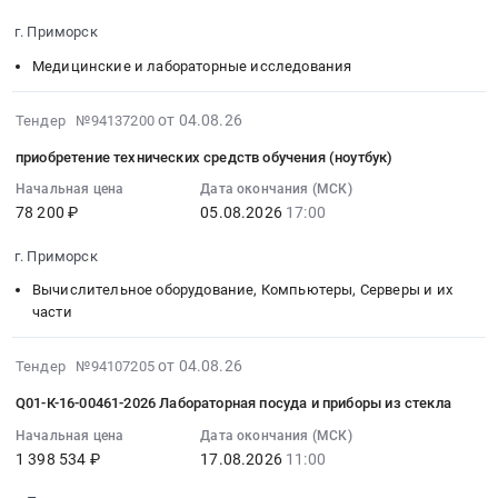
Насосное
т/
08-
Товары для Спорта, Отдыха, Развлечений, Предметы
г. Приморск
и
х
13
Искусства
водонапорное
Леопард
Медицинские и лабораторные исследования
09:00:00
оборудование,
Тендер
:
Металлургическое производство
Компрессоры,
на
Тендер
2026-
от 04.08.26
Тендер №94137200
монтаж
разработку
на
08-
Химическая продукция
приобретение технических средств обучения (ноутбук)
и
программы
оказание
04
обслуживание
мониторинга
в
16:17:14
Лесообработка, Изделия из дерева
Начальная цена
Дата окончания (МСК)
Предмет
ВРК
78 200 ₽
05.08.2026
17:00
2026
:
Сельское хозяйство
тендера:
т/
году
2026-
г. Приморск
насосы
х
медицинских
08-
Отходы и лом
CALPEDA.
Леопард
услуг
05
Вычислительное оборудование, Компьютеры, Серверы и их
Цена:
at
по
17:00:00
части
Услуги ЖКХ
0
г.
проведению
:
руб.
Приморск,
лабораторных
Тендер
2026-
от 04.08.26
Тендер №94107205
Социальные услуги
Ленинградская
исследований
на
08-
Q01-К-16-00461-2026 Лабораторная посуда и приборы из стекла
область
Тендер
приобретение
04
,
на
технических
09:34:18
Начальная цена
Дата окончания (МСК)
Russia,
оказание
1 398 534 ₽
17.08.2026
11:00
средств
:
RU
в
обучения
2026-