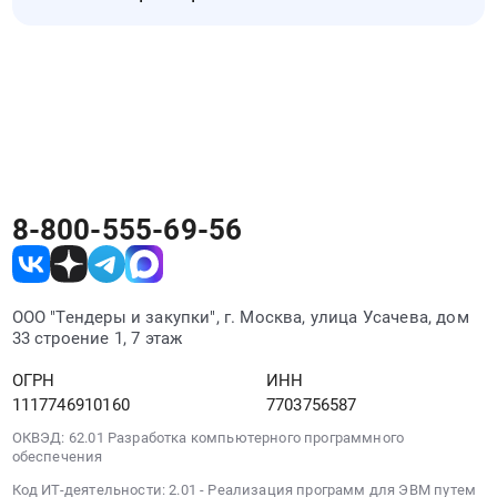
предложений, аукционы и другие
Ленинградской
закупочные процедуры. Список обновляется
области
Закупки малого объема Приморска можно
по мере появления новых закупок
в
искать на РосТендере вместе с другими
Приморска.
2025-
тендерами Приморска. Для поиска
2029
подходящих процедур используйте регион,
годах".
отрасль, заказчика или ключевые слова.
Цена:
4400000
руб.
8-800-555-69-56
ООО "Тендеры и закупки", г. Москва, улица Усачева, дом
33 строение 1, 7 этаж
ОГРН
ИНН
1117746910160
7703756587
ОКВЭД: 62.01 Разработка компьютерного программного
обеспечения
Код ИТ-деятельности: 2.01 - Реализация программ для ЭВМ путем