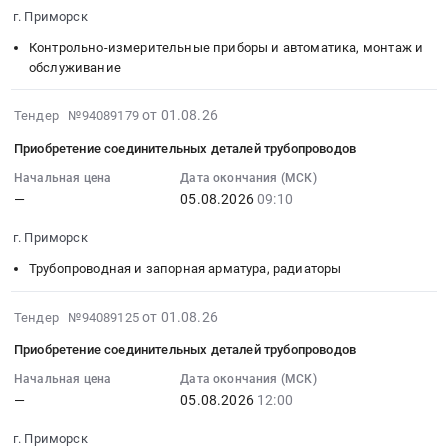
руб.
лабораторные
Компьютеры,
2026-
Лабораторная
Thrane
г. Приморск
исследования
Серверы
08-
посуда
and
Предмет
и
07
и
Thrane
Контрольно-измерительные приборы и автоматика, монтаж и
тендера:
их
12:00:00
обслуживание
приборы
SAILOR
Оказание
части
:
из
6222
в
Предмет
Тендер:
стекла
2026-
VHF
от 01.08.26
Тендер №94089179
2026
тендера:
ОВЕН
at
08-
DSC
Приобретение соединительных деталей трубопроводов
году
приобретение
ТРМ1033-
г.
01
Серийный
медицинских
технических
220.06.00
Приморск,
13:10:02
номер
Начальная цена
Дата окончания (МСК)
услуг
средств
—
05.08.2026
09:10
Тендер:
Ленинградская
:
0547480132,
по
обучения
ОВЕН
область
2026-
буксир
г. Приморск
проведению
(ноутбук).
ТРМ1033-
,
08-
Ирбис
лабораторных
Цена:
220.06.00
Russia,
05
Тендер
Трубопроводная и запорная арматура, радиаторы
исследований.
78200
at
RU
09:10:00
на
Цена:
руб.
г.
Ленинградская
:
сервисное
2026-
от 01.08.26
Тендер №94089125
565000
Приморск,
область
Тендер
обслуживание
08-
Приобретение соединительных деталей трубопроводов
руб.
Ленинградская
Лабораторное
на
УКВ-
01
область
(кроме
приобретение
Радиостанции
12:48:19
Начальная цена
Дата окончания (МСК)
,
медицинского)
соединительных
Thrane
—
05.08.2026
12:00
:
Russia,
и
деталей
and
2026-
г. Приморск
RU
испытательное
трубопроводов
Thrane
08-