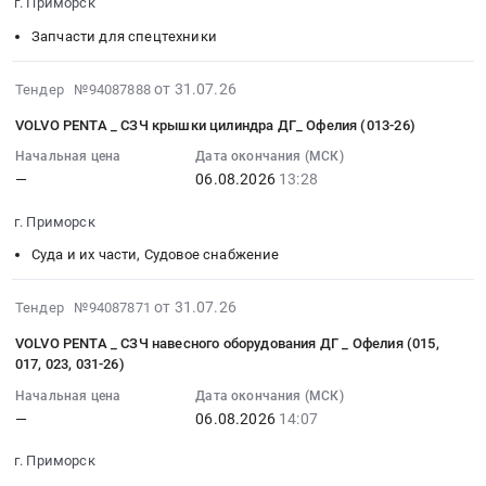
г. Приморск
руб.
радиаторы
и
,
06
воды
Предмет
обслуживание
Russia,
Запчасти для спецтехники
13:12:00
_
тендера:
сетей
RU
:
Офелия
Приобретение
связи
Ленинградская
Тендер:
2026-
(016-
от 31.07.26
Тендер №94087888
соединительных
и
область
VOLVO
07-
26)
VOLVO PENTA _ СЗЧ крышки цилиндра ДГ_ Офелия (013-26)
деталей
сооружений
Трубопроводная
PENTA
31
Тендер:
трубопроводов.
связи
и
Сервопривод
17:46:02
Начальная цена
Дата окончания (МСК)
IRON
Цена:
Предмет
запорная
—
06.08.2026
13:28
топливной
:
/AS
0
тендера:
арматура,
рейки
2026-
_
г. Приморск
руб.
Сервисное
радиаторы
ТНВД
08-
СЗЧ
обслуживание
Предмет
_
06
Стояночного
Суда и их части, Судовое снабжение
УКВ-
тендера:
Офелия
13:28:00
насоса
Радиостанции
Приобретение
(009-
:
забортной
2026-
от 31.07.26
Тендер №94087871
Thrane
соединительных
26)
Тендер:
воды
07-
and
VOLVO PENTA _ СЗЧ навесного оборудования ДГ _ Офелия (015,
деталей
Тендер:
VOLVO
_
31
017, 023, 031-26)
Thrane
трубопроводов.
VOLVO
PENTA
Офелия
17:45:04
SAILOR
Цена:
PENTA
_
Начальная цена
Дата окончания (МСК)
(016-
:
6222
0
—
06.08.2026
14:07
Сервопривод
СЗЧ
26)
2026-
VHF
руб.
топливной
крышки
at
08-
г. Приморск
DSC
рейки
цилиндра
г.
06