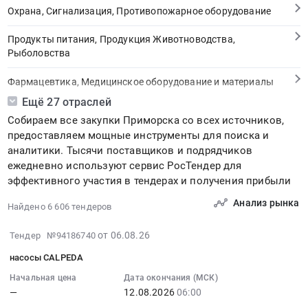
Охрана, Сигнализация, Противопожарное оборудование
Продукты питания, Продукция Животноводства,
Рыболовства
Фармацевтика, Медицинское оборудование и материалы
Ещё 27 отраслей
Медицинские и Оздоровительные услуги
Собираем все закупки Приморска со всех источников,
предоставляем мощные инструменты для поиска и
Мебель, Компьютеры и Периферия, Канцтовары, Бытовая
аналитики. Тысячи поставщиков и подрядчиков
техника
ежедневно используют сервис РосТендер для
эффективного участия в тендерах и получения прибыли
Связь, Информационные технологии
Анализ рынка
Найдено 6 606 тендеров
Грузовые и пассажирские перевозки, Транспортные услуги
2026-
от 06.08.26
Тендер №94186740
Полиграфия
08-
насосы CALPEDA
06
Реклама, Дизайн, Маркетинг, Теле и радиовещание
13:09:03
Начальная цена
Дата окончания (МСК)
—
12.08.2026
06:00
:
Топливо, Уголь, Продукция нефтепереработки