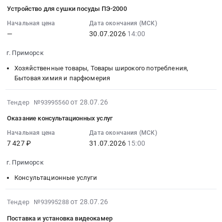
RU
Закупка
и
Лента
07-
Устройство для сушки посуды ПЭ-2000
Ленинградская
автоматических
крепежных
Pointman
28
область
выключателей.
материалов
1/2ymcKO
14:28:02
Начальная цена
Дата окончания (МСК)
Трубопроводная
Цена:
at
—
30.07.2026
14:00
66200670
:
и
0
г.
цветная,
2026-
г. Приморск
запорная
руб.
Приморск,
10
07-
арматура,
Ленинградская
шт
30
Хозяйственные товары, Товары широкого потребления,
радиаторы
область
Тендер:
14:00:00
Бытовая химия и парфюмерия
Предмет
,
Лента
:
тендера:
Russia,
Pointman
Тендер
2026-
от 28.07.26
Тендер №93995560
Приобретение
RU
1/2ymcKO
на
07-
Оказание консультационных услуг
фланцев
Ленинградская
66200670
устройство
28
и
область
цветная,
для
14:10:05
Начальная цена
Дата окончания (МСК)
крепежных
Трубопроводная
10
7 427 ₽
31.07.2026
15:00
сушки
:
материалов.
и
шт
посуды
2026-
г. Приморск
Цена:
запорная
at
ПЭ-2000
07-
0
арматура,
г.
Тендер
31
Консультационные услуги
руб.
радиаторы
Приморск,
на
15:00:00
Предмет
Ленинградская
устройство
:
2026-
от 28.07.26
Тендер №93995288
тендера:
область
для
Тендер
07-
Поставка и установка видеокамер
Приобретение
,
сушки
на