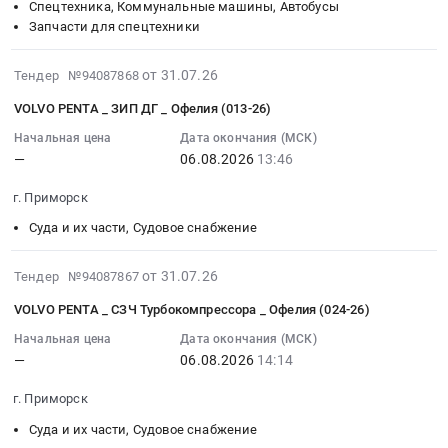
Серийный
ТНВД
ДГ_
Приморск,
Спецтехника, Коммунальные машины, Автобусы
14:07:00
номер
_
Офелия
Запчасти для спецтехники
Ленинградская
:
0547480132,
Офелия
(013-
область
Тендер:
буксир
(009-
26)
2026-
,
VOLVO
от 31.07.26
Тендер №94087868
Ирбис.
26)
Тендер:
07-
Russia,
PENTA
VOLVO PENTA _ ЗИП ДГ _ Офелия (013-26)
Цена:
at
VOLVO
31
RU
_
0
г.
PENTA
17:45:03
Ленинградская
Начальная цена
Дата окончания (МСК)
СЗЧ
руб.
Приморск,
_
—
06.08.2026
13:46
:
область
навесного
Ленинградская
СЗЧ
2026-
Насосное
оборудования
г. Приморск
область
крышки
08-
и
ДГ
,
цилиндра
06
водонапорное
_
Суда и их части, Судовое снабжение
Russia,
ДГ_
13:46:00
оборудование,
Офелия
RU
Офелия
:
Компрессоры,
(015,017,023,031-
2026-
от 31.07.26
Тендер №94087867
Ленинградская
(013-
Тендер:
монтаж
26)
07-
VOLVO PENTA _ СЗЧ Турбокомпрессора _ Офелия (024-26)
область
26)
VOLVO
и
Тендер:
31
Запчасти
at
PENTA
обслуживание
VOLVO
17:45:02
Начальная цена
Дата окончания (МСК)
для
г.
_
Предмет
PENTA
—
06.08.2026
14:14
:
спецтехники
Приморск,
ЗИП
тендера:
_
2026-
г. Приморск
Предмет
Ленинградская
ДГ
IRON
СЗЧ
08-
тендера:
область
_
/AS
навесного
06
Суда и их части, Судовое снабжение
VOLVO
,
Офелия
_