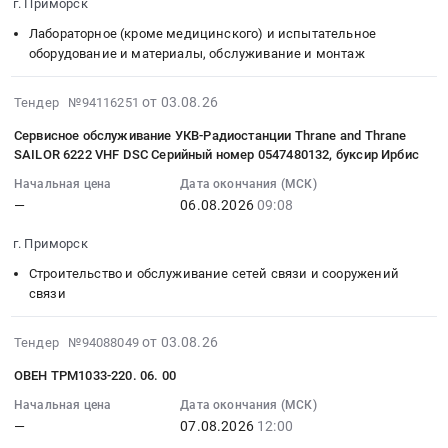
г. Приморск
Ленинградская
2026
(ноутбук)
08-
область
году
Тендер
17
Лабораторное (кроме медицинского) и испытательное
Технический
медицинских
на
11:00:00
оборудование и материалы, обслуживание и монтаж
надзор,
услуг
приобретение
:
Технические
по
технических
Тендер:
2026-
от 03.08.26
Тендер №94116251
испытания,
проведению
средств
Q01-
08-
Сервисное обслуживание УКВ-Радиостанции Thrane and Thrane
Экспертиза
лабораторных
обучения
К-16-
03
SAILOR 6222 VHF DSC Серийный номер 0547480132, буксир Ирбис
промышленной
исследований
(ноутбук)
00461-
20:55:02
безопасности
at
at
Начальная цена
Дата окончания (МСК)
2026
:
—
06.08.2026
09:08
Предмет
г.
г.
Лабораторная
2026-
тендера:
Приморск,
Приморск,
посуда
08-
г. Приморск
Разработка
Ленинградская
Ленинградская
и
06
программы
область
область
приборы
Строительство и обслуживание сетей связи и сооружений
09:08:00
мониторинга
связи
,
,
из
:
ВРК
Russia,
Russia,
стекла
Тендер
т/
RU
RU
2026-
Тендер:
на
от 03.08.26
Тендер №94088049
х
Ленинградская
Ленинградская
08-
Q01-
сервисное
ОВЕН ТРМ1033-220. 06. 00
Леопард.
область
область
03
К-16-
обслуживание
Цена:
Медицинские
Вычислительное
08:24:18
00461-
Начальная цена
Дата окончания (МСК)
УКВ-
0
—
07.08.2026
12:00
и
оборудование,
:
2026
Радиостанции