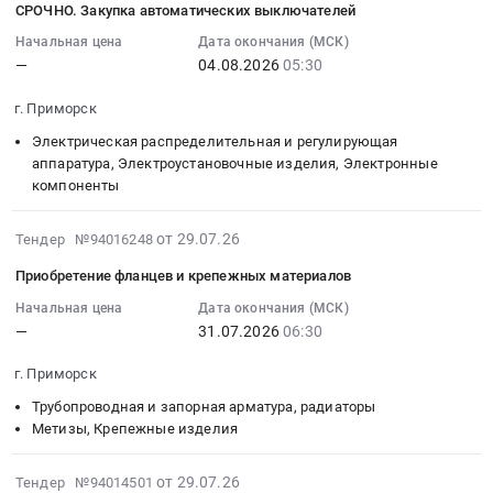
0
PENTA
СРОЧНО. Закупка автоматических выключателей
тендера:
Ленинградская
приобретение
на
29
руб.
_
ЛКМ
область
соединительных
пломбировочные
11:21:03
Начальная цена
Дата окончания (МСК)
СЗЧ
для
,
деталей
материалы
—
04.08.2026
05:30
:
Турбокомпрессора
надводного
Russia,
трубопроводов
Тендер
2026-
_
борта
г. Приморск
RU
и
на
08-
Офелия
т/
Ленинградская
крепежных
пломбировочные
04
Электрическая распределительная и регулирующая
(024-
х
область
материалов
материалы
05:30:00
аппаратура, Электроустановочные изделия, Электронные
26).
Офелия.
Трубопроводная
at
at
компоненты
:
Цена:
Цена:
и
г.
г.
Тендер:
0
0
запорная
Приморск,
Приморск,
2026-
СРОЧНО.
от 29.07.26
Тендер №94016248
руб.
руб.
арматура,
Ленинградская
Ленинградская
07-
Закупка
Приобретение фланцев и крепежных материалов
радиаторы
область
область
29
автоматических
Предмет
,
,
10:57:03
Начальная цена
Дата окончания (МСК)
выключателей
тендера:
Russia,
Russia,
—
31.07.2026
06:30
:
Тендер:
Приобретение
RU
RU
2026-
СРОЧНО.
г. Приморск
соединительных
Ленинградская
Ленинградская
07-
Закупка
деталей
область
область
31
автоматических
Трубопроводная и запорная арматура, радиаторы
трубопроводов
Трубопроводная
Запорно-
06:30:00
Метизы, Крепежные изделия
выключателей
и
и
пломбировочные
:
at
крепежных
запорная
изделия
Тендер
г.
2026-
от 29.07.26
Тендер №94014501