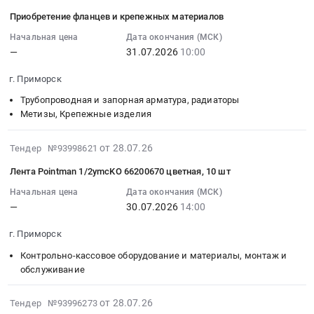
материалов.
арматура,
Предмет
на
Приморск,
07-
Приобретение фланцев и крепежных материалов
Цена:
радиаторы
тендера:
приобретение
Ленинградская
29
0
Предмет
Пломбировочные
фланцев
область
10:49:41
Начальная цена
Дата окончания (МСК)
руб.
тендера:
материалы.
—
31.07.2026
10:00
и
,
:
Приобретение
Цена:
крепежных
Russia,
2026-
г. Приморск
соединительных
0
материалов
RU
07-
деталей
руб.
Тендер
Ленинградская
31
Трубопроводная и запорная арматура, радиаторы
трубопроводов
на
область
10:00:00
Метизы, Крепежные изделия
и
приобретение
Электрическая
:
крепежных
фланцев
распределительная
Тендер
2026-
от 28.07.26
Тендер №93998621
материалов.
и
и
на
07-
Лента Pointman 1/2ymcKO 66200670 цветная, 10 шт
Цена:
крепежных
регулирующая
приобретение
28
0
материалов
аппаратура,
фланцев
15:46:23
Начальная цена
Дата окончания (МСК)
руб.
at
Электроустановочные
—
30.07.2026
14:00
и
:
г.
изделия,
крепежных
2026-
г. Приморск
Приморск,
Электронные
материалов
07-
Ленинградская
компоненты
Тендер
30
Контрольно-кассовое оборудование и материалы, монтаж и
область
Предмет
на
14:00:00
обслуживание
,
тендера:
приобретение
:
Russia,
СРОЧНО.
фланцев
Тендер:
2026-
от 28.07.26
Тендер №93996273