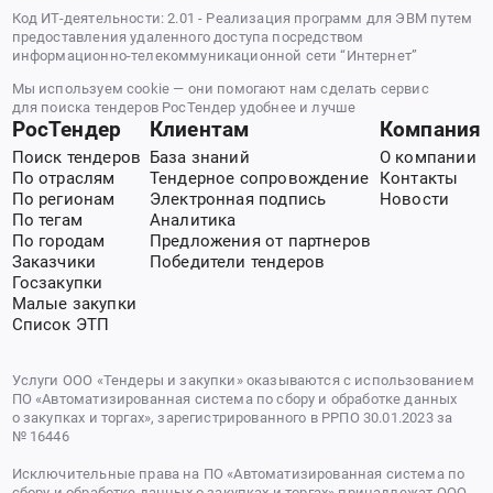
Код ИТ-деятельности: 2.01 - Реализация программ для ЭВМ путем
предоставления удаленного доступа посредством
информационно-телекоммуникационной сети “Интернет”
Мы используем cookie — они помогают нам сделать сервис
для поиска тендеров РосТендер удобнее и лучше
РосТендер
Клиентам
Компания
Поиск тендеров
База знаний
О компании
По отраслям
Тендерное сопровождение
Контакты
По регионам
Электронная подпись
Новости
По тегам
Аналитика
По городам
Предложения от партнеров
Заказчики
Победители тендеров
Госзакупки
Малые закупки
Список ЭТП
Услуги ООО «Тендеры и закупки» оказываются с использованием
ПО «Автоматизированная система по сбору и обработке данных
о закупках и торгах», зарегистрированного в РРПО 30.01.2023 за
№ 16446
Исключительные права на ПО «Автоматизированная система по
сбору и обработке данных о закупках и торгах» принадлежат ООО