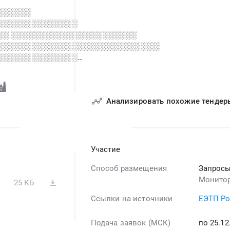
░░░░░░
░░░░░░░░░░░░░░
░░ ░░░░░░░░░░░░░░░░░░░░░░
░░░░░░░░░░░░░░░░░░░░░░░░░░░░░░░░
░░░░░░░░░░░░░░
░░░░░░░░░░ ░░░░░░
░░░░░░░░░
Анализировать похожие тендер
Участие
Способ размещения
Запросы
Монитор
25 КБ
Ссылки на источники
ЕЭТП Ро
Подача заявок (МСК)
по 25.12