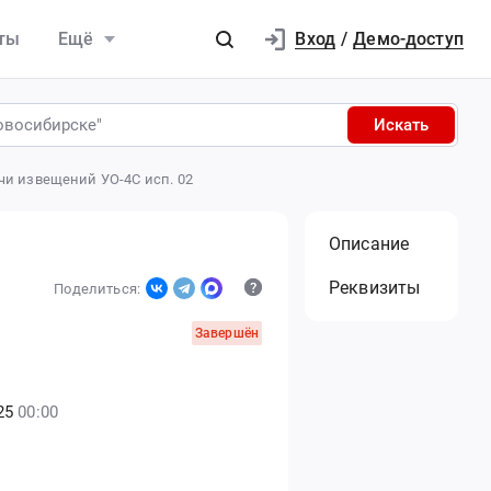
Вход
ты
Ещё
/
Демо-доступ
Искать
чи извещений УО-4С исп. 02
Описание
Реквизиты
Поделиться:
Завершён
25
00:00